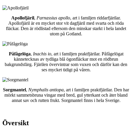
Apollofjäril
,
Parnassius apollo
, art i familjen riddarfjärilar.
Apollofjäril är en mycket stor vit dagfjäril med svarta och röda
fläckar. Den är rödlistad eftersom den minskar starkt i hela landet
utom på Gotland.
Påfågelöga
,
Inachis io
, art i familjen praktfjärilar. Påfågelögat
kännetecknas av tydliga blå ögonfläckar mot en rödbrun
bakgrundsfärg. Fjärilen övervintrar som vuxen och därför kan den
ses mycket tidigt på våren.
Sorgmantel
,
Nymphalis antiopa
, art i familjen praktfjärilar. Den har
mörkt sammetsbruna vingar med bred, gul ytterkant och äter bland
annat sav och rutten frukt. Sorgmantel finns i hela Sverige.
Översikt