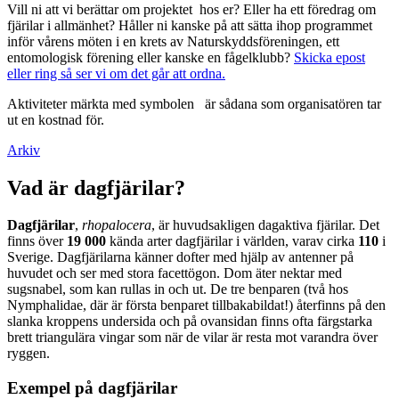
Vill ni att vi berättar om projektet hos er? Eller ha ett föredrag om
fjärilar i allmänhet? Håller ni kanske på att sätta ihop programmet
inför vårens möten i en krets av Naturskyddsföreningen, ett
entomologisk förening eller kanske en fågelklubb?
Skicka epost
eller ring så ser vi om det går att ordna.
Aktiviteter märkta med symbolen
är sådana som organisatören tar
ut en kostnad för.
Arkiv
Vad är dagfjärilar?
Dagfjärilar
,
rhopalocera
, är huvudsakligen dagaktiva fjärilar. Det
finns över
19 000
kända arter dagfjärilar i världen, varav cirka
110
i
Sverige. Dagfjärilarna känner dofter med hjälp av antenner på
huvudet och ser med stora facettögon. Dom äter nektar med
sugsnabel, som kan rullas in och ut. De tre benparen (två hos
Nymphalidae, där är första benparet tillbakabildat!) återfinns på den
slanka kroppens undersida och på ovansidan finns ofta färgstarka
brett triangulära vingar som när de vilar är resta mot varandra över
ryggen.
Exempel på dagfjärilar