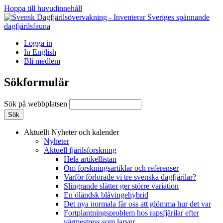
Hoppa till huvudinnehåll
Logga in
In English
Bli medlem
Sökformulär
Sök på webbplatsen
Aktuellt
Nyheter och kalender
Nyheter
Aktuell fjärilsforskning
Hela artikellistan
Om forskningsartiklar och referenser
Varför förlorade vi tre svenska dagfjärilar?
Slingrande slåtter ger större variation
En öländsk blåvingehybrid
Det nya normala får oss att glömma hur det var
Fortplantningsproblem hos rapsfjärilar efter
värmestress som larver