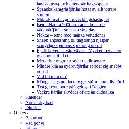
landskapstyp och arters särdrag</span>
Spanska kamgräsfjärilar hotas av allt torrare
somrar
Mikroklimat avgör utvecklingshastighet
Bete i Natura 2000-områden hotar de
väddnätfjärilar som ska skyddas
Nektar – tema med många variationer
Snabb anpassning till dagslängd hjälper
svingelgräsfjärilens spridning norrut
Fjärilslarvernas värdväxter– Mycket mer än en
midsommarbukett
Monarker migrerar söderut allt senare
Mindre kräsna sydrovfjärilar sprider sig snabbt
norrut
Vad tittar du på?
Många slags pollinerare ger större bomullsskörd
Två generationer påfågelöga i Belgien
Vackra fjärilar skyddas oftare än alldagliga
Kalender
Anmäl dig här!
Din sida
Om oss
Bakgrund
Vad gör vi
Filmer