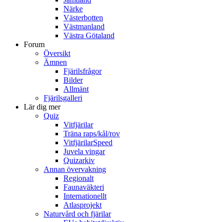
Närke
Västerbotten
Västmanland
Västra Götaland
Forum
Översikt
Ämnen
Fjärilsfrågor
Bilder
Allmänt
Fjärilsgalleri
Lär dig mer
Quiz
Vitfjärilar
Träna raps/kål/rov
VitfjärilarSpeed
Juvela vingar
Quizarkiv
Annan övervakning
Regionalt
Faunaväkteri
Internationellt
Atlasprojekt
Naturvård och fjärilar