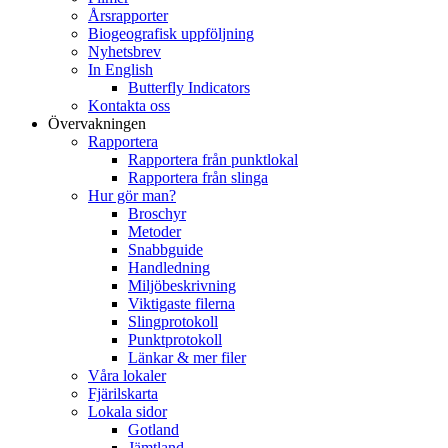
Årsrapporter
Biogeografisk uppföljning
Nyhetsbrev
In English
Butterfly Indicators
Kontakta oss
Övervakningen
Rapportera
Rapportera från punktlokal
Rapportera från slinga
Hur gör man?
Broschyr
Metoder
Snabbguide
Handledning
Miljöbeskrivning
Viktigaste filerna
Slingprotokoll
Punktprotokoll
Länkar & mer filer
Våra lokaler
Fjärilskarta
Lokala sidor
Gotland
Jämtland