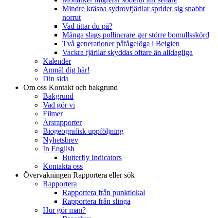
Mindre kräsna sydrovfjärilar sprider sig snabbt
norrut
Vad tittar du på?
Många slags pollinerare ger större bomullsskörd
Två generationer påfågelöga i Belgien
Vackra fjärilar skyddas oftare än alldagliga
Kalender
Anmäl dig här!
Din sida
Om oss
Kontakt och bakgrund
Bakgrund
Vad gör vi
Filmer
Årsrapporter
Biogeografisk uppföljning
Nyhetsbrev
In English
Butterfly Indicators
Kontakta oss
Övervakningen
Rapportera eller sök
Rapportera
Rapportera från punktlokal
Rapportera från slinga
Hur gör man?