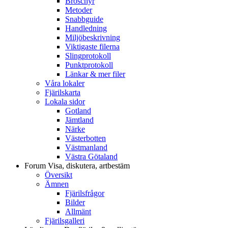
Broschyr
Metoder
Snabbguide
Handledning
Miljöbeskrivning
Viktigaste filerna
Slingprotokoll
Punktprotokoll
Länkar & mer filer
Våra lokaler
Fjärilskarta
Lokala sidor
Gotland
Jämtland
Närke
Västerbotten
Västmanland
Västra Götaland
Forum
Visa, diskutera, artbestäm
Översikt
Ämnen
Fjärilsfrågor
Bilder
Allmänt
Fjärilsgalleri