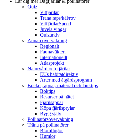
Lär dig mer
Dagfjärilar & pollinatörer
Quiz
Vitfjärilar
Träna raps/kål/rov
VitfjärilarSpeed
Juvela vingar
Quizarkiv
Annan övervakning
Regionalt
Faunaväkteri
Internationellt
Atlasprojekt
Naturvård och fjärilar
EUs habitatdirektiv
Arter med åtgärdsprogram
Böcker, appar, material och länktips
Boktips
Resurser på nätet
Fjärilsappar
Köpa fjärilsprylar
Bygg själv
Pollinatörsövervakning
Träna på pollinatörer
Blomflugor
Humlor