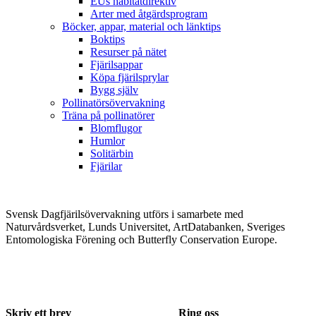
EUs habitatdirektiv
Arter med åtgärdsprogram
Böcker, appar, material och länktips
Boktips
Resurser på nätet
Fjärilsappar
Köpa fjärilsprylar
Bygg själv
Pollinatörsövervakning
Träna på pollinatörer
Blomflugor
Humlor
Solitärbin
Fjärilar
Svensk Dagfjärilsövervakning utförs i samarbete med
Naturvårdsverket, Lunds Universitet, ArtDatabanken, Sveriges
Entomologiska Förening och Butterfly Conservation Europe.
Skriv ett brev
Ring oss