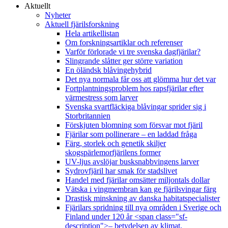
Aktuellt
Nyheter
Aktuell fjärilsforskning
Hela artikellistan
Om forskningsartiklar och referenser
Varför förlorade vi tre svenska dagfjärilar?
Slingrande slåtter ger större variation
En öländsk blåvingehybrid
Det nya normala får oss att glömma hur det var
Fortplantningsproblem hos rapsfjärilar efter
värmestress som larver
Svenska svartfläckiga blåvingar sprider sig i
Storbritannien
Förskjuten blomning som försvar mot fjäril
Fjärilar som pollinerare – en laddad fråga
Färg, storlek och genetik skiljer
skogspärlemorfjärilens former
UV-ljus avslöjar busksnabbvingens larver
Sydrovfjäril har smak för stadslivet
Handel med fjärilar omsätter miljontals dollar
Vätska i vingmembran kan ge fjärilsvingar färg
Drastisk minskning av danska habitatspecialister
Fjärilars spridning till nya områden i Sverige och
Finland under 120 år <span class="sf-
description">– betydelsen av klimat,