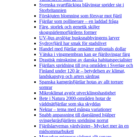
Svenska svartfläckiga blåvingar sprider sig i
Storbritannien
Förskjuten blomning som försvar mot fjäril
Fjärilar som pollinerare – en laddad fråga
Färg, storlek och genetik skiljer
skogspärlemorfjärilens former
UV-ljus avslöjar busksnabbvingens larver
Sydrovfjäril har smak för stadslivet
Handel med fjärilar omsätter miljontals dollar
Vätska i vingmembran kan ge fjärilsvingar färg
Drastisk minskning av danska habitatspecialister
Fjärilars spridning till nya områden i Sverige och
Finland under 120 år
– betydelsen av klimat,
landskapstyp och arters särdrag
Spanska kamgräsfjärilar hotas av allt torrare
somrar
Mikroklimat avgör utvecklingshastighet
Bete i Natura 2000-områden hotar de
väddnätfjärilar som ska skyddas
Nektar – tema med många variationer
Snabb anpassning till dagslängd hjälper
svingelgräsfjärilens spridning norrut
Fjärilslarvernas värdväxter– Mycket mer än en
midsommarbukett
Monarker migrerar söderut allt senare