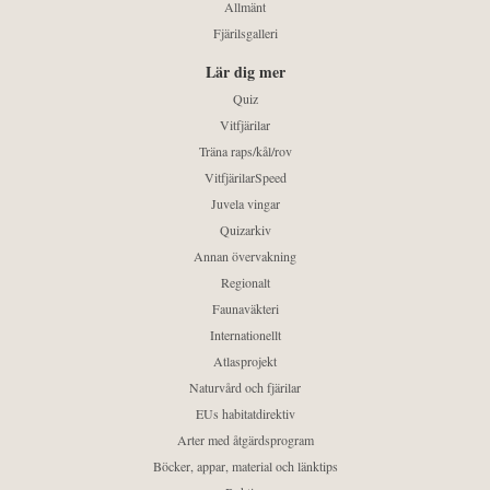
Allmänt
Fjärilsgalleri
Lär dig mer
Quiz
Vitfjärilar
Träna raps/kål/rov
VitfjärilarSpeed
Juvela vingar
Quizarkiv
Annan övervakning
Regionalt
Faunaväkteri
Internationellt
Atlasprojekt
Naturvård och fjärilar
EUs habitatdirektiv
Arter med åtgärdsprogram
Böcker, appar, material och länktips