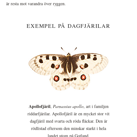
är resta mot varandra över ryggen.
EXEMPEL PÅ DAGFJÄRILAR
Apollofjäril
,
Parnassius apollo
, art i familjen
riddarfjärilar. Apollofjäril är en mycket stor vit
dagfjäril med svarta och röda fläckar. Den är
rödlistad eftersom den minskar starkt i hela
landet utom på Gotland.