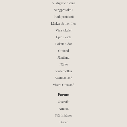
Viktigaste filerna
Slingprotokoll
Punktprotokoll
Länkar & mer filer
Våra lokaler
Fjärilskarta
Lokala sidor
Gotland
Jämtland
Närke
Västerbotten
Västmanland
Västra Götaland
Forum
Översikt
Ämnen
Fjärilsfrågor
Bilder