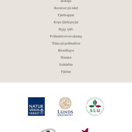
Boktips
Resurser på nätet
Fjärilsappar
Köpa fjärilsprylar
Bygg själv
Pollinatörsövervakning
Träna på pollinatörer
Blomflugor
Humlor
Solitärbin
Fjärilar