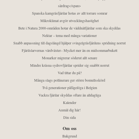
särdrag</span>
Spanska kamgräsfjärilar hotas av allt torrare somrar
Mikroklimat avgör utvecklingshastighet
Bete i Natura 2000-områden hotar de väddnätfjärilar som ska skyddas
Nektar – tema med många variationer
Snabb anpassning till dagslängd hjälper svingelgräsfjärilens spridning norrut
Fjärilslarvernas värdväxter– Mycket mer än en midsommarbukett
Monarker migrerar söderut allt senare
Mindre kräsna sydrovfjärilar sprider sig snabbt norrut
Vad tittar du på?
Många slags pollinerare ger större bomullsskörd
Två generationer påfågelöga i Belgien
Vackra fjärilar skyddas oftare än alldagliga
Kalender
Anmäl dig här!
Din sida
Om oss
Bakgrund