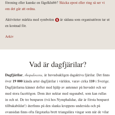
förening eller kanske en fågelklubb?
Skicka epost eller ring så ser vi
om det går att ordna.
Aktiviteter märkta med symbolen
är sådana som organisatören tar ut
en kostnad för.
Arkiv
Vad är dagfjärilar?
Dagfjärilar
,
rhopalocera
, är huvudsakligen dagaktiva fjärilar. Det finns
19 000
110
över
kända arter dagfjärilar i världen, varav cirka
i Sverige.
Dagfjärilarna känner dofter med hjälp av antenner på huvudet och ser
med stora facettögon. Dom äter nektar med sugsnabel, som kan rullas
in och ut. De tre benparen (två hos Nymphalidae, där är första benparet
tillbakabildat!) återfinns på den slanka kroppens undersida och på
ovansidan finns ofta färgstarka brett triangulära vingar som när de vilar