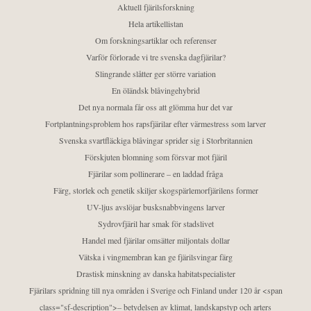
Aktuell fjärilsforskning
Hela artikellistan
Om forskningsartiklar och referenser
Varför förlorade vi tre svenska dagfjärilar?
Slingrande slåtter ger större variation
En öländsk blåvingehybrid
Det nya normala får oss att glömma hur det var
Fortplantningsproblem hos rapsfjärilar efter värmestress som larver
Svenska svartfläckiga blåvingar sprider sig i Storbritannien
Förskjuten blomning som försvar mot fjäril
Fjärilar som pollinerare – en laddad fråga
Färg, storlek och genetik skiljer skogspärlemorfjärilens former
UV-ljus avslöjar busksnabbvingens larver
Sydrovfjäril har smak för stadslivet
Handel med fjärilar omsätter miljontals dollar
Vätska i vingmembran kan ge fjärilsvingar färg
Drastisk minskning av danska habitatspecialister
Fjärilars spridning till nya områden i Sverige och Finland under 120 år <span
class="sf-description">– betydelsen av klimat, landskapstyp och arters