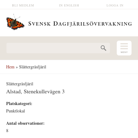
Hoppa till huvudinnehåll
BLI MEDLEM
IN ENGLISH
LOGGA IN
Sökformulär
Hem
» Slåttergräsfjäril
Slåttergräsfjäril
Alstad, Stenekullevägen 3
Platskategori:
Punktlokal
Antal observationer:
8