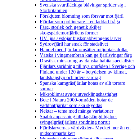
Svenska svartfläckiga blåvingar sprider sig i
Storbritannien
Förskjuten blomning som försvar mot fjäril
Fjärilar som pollinerare – en laddad fråga
Färg, storlek och genetik skiljer
skogspärlemorfjärilens former
UV-ljus avslöjar busksnabbvingens larver
Sydrovfjäril har smak för stadslivet
Handel med fjärilar omsätter miljontals dollar
Vätska i vingmembran kan ge fjärilsvingar färg
Drastisk minskning av danska habitatspecialister
Fjärilars spridning till nya områden i Sverige och
Finland under 120 år
– betydelsen av klimat,
landskapstyp och arters särdrag
Spanska kamgräsfjärilar hotas av allt torrare
somrar
Mikroklimat avgör utvecklingshastighet
Bete i Natura 2000-områden hotar de
väddnätfjärilar som ska skyddas
Nektar – tema med många variationer
Snabb anpassning till dagslängd hjälper
svingelgräsfjärilens spridning norrut
Fjärilslarvernas värdväxter– Mycket mer än en
midsommarbukett
Monarker migrerar söderut allt senare