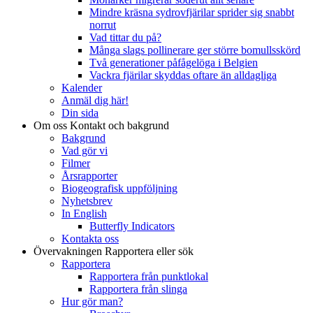
Mindre kräsna sydrovfjärilar sprider sig snabbt
norrut
Vad tittar du på?
Många slags pollinerare ger större bomullsskörd
Två generationer påfågelöga i Belgien
Vackra fjärilar skyddas oftare än alldagliga
Kalender
Anmäl dig här!
Din sida
Om oss
Kontakt och bakgrund
Bakgrund
Vad gör vi
Filmer
Årsrapporter
Biogeografisk uppföljning
Nyhetsbrev
In English
Butterfly Indicators
Kontakta oss
Övervakningen
Rapportera eller sök
Rapportera
Rapportera från punktlokal
Rapportera från slinga
Hur gör man?