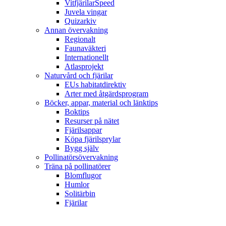
VitfjärilarSpeed
Juvela vingar
Quizarkiv
Annan övervakning
Regionalt
Faunaväkteri
Internationellt
Atlasprojekt
Naturvård och fjärilar
EUs habitatdirektiv
Arter med åtgärdsprogram
Böcker, appar, material och länktips
Boktips
Resurser på nätet
Fjärilsappar
Köpa fjärilsprylar
Bygg själv
Pollinatörsövervakning
Träna på pollinatörer
Blomflugor
Humlor
Solitärbin
Fjärilar