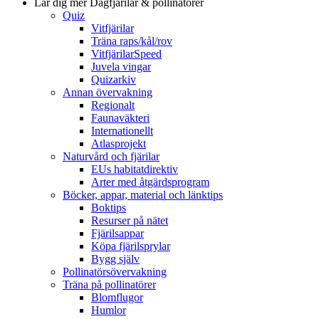
Lär dig mer
Dagfjärilar & pollinatörer
Quiz
Vitfjärilar
Träna raps/kål/rov
VitfjärilarSpeed
Juvela vingar
Quizarkiv
Annan övervakning
Regionalt
Faunaväkteri
Internationellt
Atlasprojekt
Naturvård och fjärilar
EUs habitatdirektiv
Arter med åtgärdsprogram
Böcker, appar, material och länktips
Boktips
Resurser på nätet
Fjärilsappar
Köpa fjärilsprylar
Bygg själv
Pollinatörsövervakning
Träna på pollinatörer
Blomflugor
Humlor