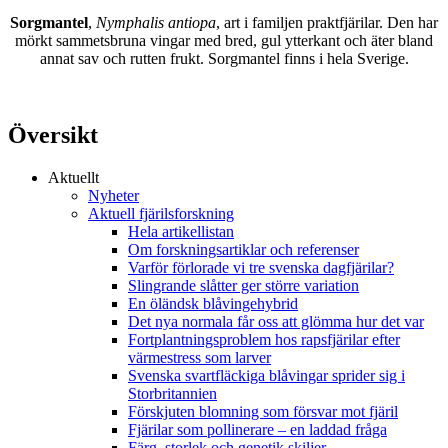
Sorgmantel
,
Nymphalis antiopa
, art i familjen praktfjärilar. Den har
mörkt sammetsbruna vingar med bred, gul ytterkant och äter bland
annat sav och rutten frukt. Sorgmantel finns i hela Sverige.
Översikt
Aktuellt
Nyheter
Aktuell fjärilsforskning
Hela artikellistan
Om forskningsartiklar och referenser
Varför förlorade vi tre svenska dagfjärilar?
Slingrande slåtter ger större variation
En öländsk blåvingehybrid
Det nya normala får oss att glömma hur det var
Fortplantningsproblem hos rapsfjärilar efter
värmestress som larver
Svenska svartfläckiga blåvingar sprider sig i
Storbritannien
Förskjuten blomning som försvar mot fjäril
Fjärilar som pollinerare – en laddad fråga
Färg, storlek och genetik skiljer