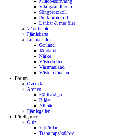
Miljöbeskrivning
Viktigaste filerna
Slingprotokoll
Punktprotokoll
Länkar & mer filer
Våra lokaler
Fjärilskarta
Lokala sidor
Gotland
Jämtland
Närke
Västerbotten
Västmanland
Västra Götaland
Forum
Översikt
Ämnen
Fjärilsfrågor
Bilder
Allmänt
Fjärilsgalleri
Lär dig mer
Quiz
Vitfjärilar
Träna raps/kål/rov