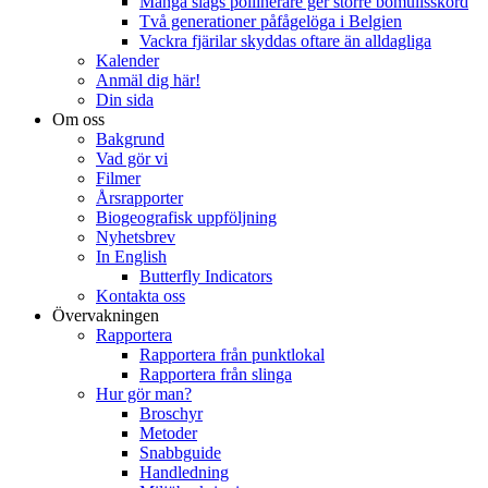
Många slags pollinerare ger större bomullsskörd
Två generationer påfågelöga i Belgien
Vackra fjärilar skyddas oftare än alldagliga
Kalender
Anmäl dig här!
Din sida
Om oss
Bakgrund
Vad gör vi
Filmer
Årsrapporter
Biogeografisk uppföljning
Nyhetsbrev
In English
Butterfly Indicators
Kontakta oss
Övervakningen
Rapportera
Rapportera från punktlokal
Rapportera från slinga
Hur gör man?
Broschyr
Metoder
Snabbguide
Handledning