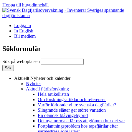
Hoppa till huvudinnehåll
Logga in
In English
Bli medlem
Sökformulär
Sök på webbplatsen
Aktuellt
Nyheter och kalender
Nyheter
Aktuell fjärilsforskning
Hela artikellistan
Om forskningsartiklar och referenser
Varför förlorade vi tre svenska dagfjärilar?
Slingrande slåtter ger större variation
En öländsk blåvingehybrid
Det nya normala får oss att glömma hur det var
Fortplantningsproblem hos rapsfjärilar efter
värmestress som larver