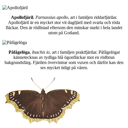
Apollofjäril
,
Parnassius apollo
, art i familjen riddarfjärilar.
Apollofjäril är en mycket stor vit dagfjäril med svarta och röda
fläckar. Den är rödlistad eftersom den minskar starkt i hela landet
utom på Gotland.
Påfågelöga
,
Inachis io
, art i familjen praktfjärilar. Påfågelögat
kännetecknas av tydliga blå ögonfläckar mot en rödbrun
bakgrundsfärg. Fjärilen övervintrar som vuxen och därför kan den
ses mycket tidigt på våren.