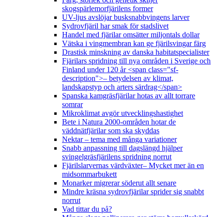
skogspärlemorfjärilens former
UV-ljus avslöjar busksnabbvingens larver
Sydrovfjäril har smak för stadslivet
Handel med fjärilar omsätter miljontals dollar
Vätska i vingmembran kan ge fjärilsvingar färg
Drastisk minskning av danska habitatspecialister
Fjärilars spridning till nya områden i Sverige och
Finland under 120 år <span class="sf-
description">– betydelsen av klimat,
landskapstyp och arters särdrag</span>
Spanska kamgräsfjärilar hotas av allt torrare
somrar
Mikroklimat avgör utvecklingshastighet
Bete i Natura 2000-områden hotar de
väddnätfjärilar som ska skyddas
Nektar – tema med många variationer
Snabb anpassning till dagslängd hjälper
svingelgräsfjärilens spridning norrut
Fjärilslarvernas värdväxter– Mycket mer än en
midsommarbukett
Monarker migrerar söderut allt senare
Mindre kräsna sydrovfjärilar sprider sig snabbt
norrut
Vad tittar du på?