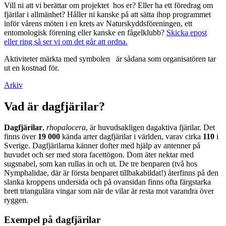
Vill ni att vi berättar om projektet hos er? Eller ha ett föredrag om
fjärilar i allmänhet? Håller ni kanske på att sätta ihop programmet
inför vårens möten i en krets av Naturskyddsföreningen, ett
entomologisk förening eller kanske en fågelklubb?
Skicka epost
eller ring så ser vi om det går att ordna.
Aktiviteter märkta med symbolen
är sådana som organisatören tar
ut en kostnad för.
Arkiv
Vad är dagfjärilar?
Dagfjärilar
,
rhopalocera
, är huvudsakligen dagaktiva fjärilar. Det
finns över
19 000
kända arter dagfjärilar i världen, varav cirka
110
i
Sverige. Dagfjärilarna känner dofter med hjälp av antenner på
huvudet och ser med stora facettögon. Dom äter nektar med
sugsnabel, som kan rullas in och ut. De tre benparen (två hos
Nymphalidae, där är första benparet tillbakabildat!) återfinns på den
slanka kroppens undersida och på ovansidan finns ofta färgstarka
brett triangulära vingar som när de vilar är resta mot varandra över
ryggen.
Exempel på dagfjärilar