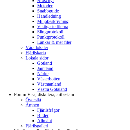
Broschyr
Metoder
Snabbguide
Handledning
Miljöbeskrivning
Viktigaste filerna
Slingprotokoll
Punktprotokoll
Länkar & mer filer
Våra lokaler
Fjärilskarta
Lokala sidor
Gotland
Jämtland
Närke
Västerbotten
Västmanland
Västra Götaland
Forum
Visa, diskutera, artbestäm
Översikt
Ämnen
Fjärilsfrågor
Bilder
Allmänt
Fjärilsgalleri