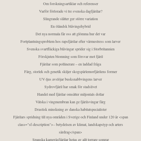
Om forskningsartiklar och referenser
Varför förlorade vi tre svenska dagfjärilar?
Slingrande slåtter ger större variation
En öländsk blåvingehybrid
Det nya normala får oss att glömma hur det var
Fortplantningsproblem hos rapsfjärilar efter värmestress som larver
Svenska svartfläckiga blåvingar sprider sig i Storbritannien
Förskjuten blomning som försvar mot fjäril
Fjärilar som pollinerare – en laddad fråga
Färg, storlek och genetik skiljer skogspärlemorfjärilens former
UV-ljus avslöjar busksnabbvingens larver
Sydrovfjäril har smak för stadslivet
Handel med fjärilar omsätter miljontals dollar
Vätska i vingmembran kan ge fjärilsvingar färg
Drastisk minskning av danska habitatspecialister
Fjärilars spridning till nya områden i Sverige och Finland under 120 år <span
class="sf-description">– betydelsen av klimat, landskapstyp och arters
särdrag</span>
Spanska kamgräsfjärilar hotas av allt torrare somrar