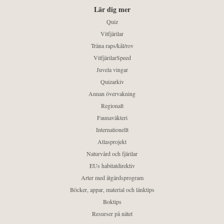
Lär dig mer
Quiz
Vitfjärilar
Träna raps/kål/rov
VitfjärilarSpeed
Juvela vingar
Quizarkiv
Annan övervakning
Regionalt
Faunaväkteri
Internationellt
Atlasprojekt
Naturvård och fjärilar
EUs habitatdirektiv
Arter med åtgärdsprogram
Böcker, appar, material och länktips
Boktips
Resurser på nätet