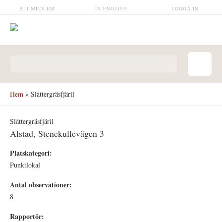
Hoppa till huvudinnehåll
BLI MEDLEM
IN ENGLISH
LOGGA IN
Sökformulär
Hem
» Slåttergräsfjäril
Slåttergräsfjäril
Alstad, Stenekullevägen 3
Platskategori:
Punktlokal
Antal observationer:
8
Rapportör: