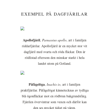
EXEMPEL PÅ DAGFJÄRILAR
Apollofjäril
,
Parnassius apollo
, art i familjen
riddarfjärilar. Apollofjäril är en mycket stor vit
dagfjäril med svarta och röda fläckar. Den är
rödlistad eftersom den minskar starkt i hela
landet utom på Gotland.
Påfågelöga
,
Inachis io
, art i familjen
praktfjärilar. Påfågelögat kännetecknas av tydliga
blå ögonfläckar mot en rödbrun bakgrundsfärg.
Fjärilen övervintrar som vuxen och därför kan
den ses mycket tidigt på våren.