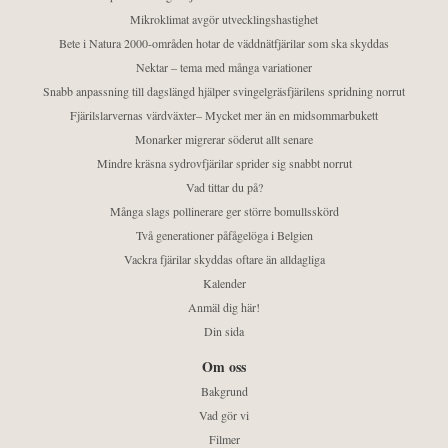
Mikroklimat avgör utvecklingshastighet
Bete i Natura 2000-områden hotar de väddnätfjärilar som ska skyddas
Nektar – tema med många variationer
Snabb anpassning till dagslängd hjälper svingelgräsfjärilens spridning norrut
Fjärilslarvernas värdväxter– Mycket mer än en midsommarbukett
Monarker migrerar söderut allt senare
Mindre kräsna sydrovfjärilar sprider sig snabbt norrut
Vad tittar du på?
Många slags pollinerare ger större bomullsskörd
Två generationer påfågelöga i Belgien
Vackra fjärilar skyddas oftare än alldagliga
Kalender
Anmäl dig här!
Din sida
Om oss
Bakgrund
Vad gör vi
Filmer