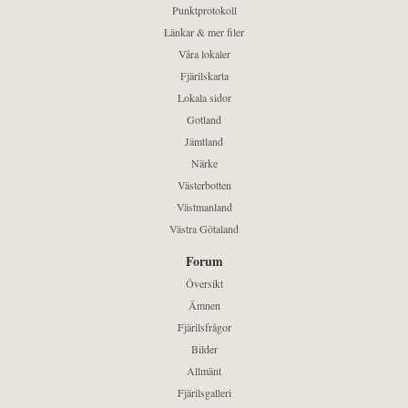
Punktprotokoll
Länkar & mer filer
Våra lokaler
Fjärilskarta
Lokala sidor
Gotland
Jämtland
Närke
Västerbotten
Västmanland
Västra Götaland
Forum
Översikt
Ämnen
Fjärilsfrågor
Bilder
Allmänt
Fjärilsgalleri