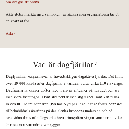
om det går att ordna.
Aktiviteter märkta med symbolen
är sådana som organisatören tar ut
en kostnad för.
Arkiv
Vad är dagfjärilar?
Dagfjärilar
,
rhopalocera
, är huvudsakligen dagaktiva fjärilar. Det finns
19 000
110
över
kända arter dagfjärilar i världen, varav cirka
i Sverige.
Dagfjärilarna känner dofter med hjälp av antenner på huvudet och ser
med stora facettögon. Dom äter nektar med sugsnabel, som kan rullas
in och ut. De tre benparen (två hos Nymphalidae, där är första benparet
tillbakabildat!) återfinns på den slanka kroppens undersida och på
ovansidan finns ofta färgstarka brett triangulära vingar som när de vilar
är resta mot varandra över ryggen.