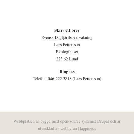
Skriv ett brev
Svensk Dagfjärilsövervakning
Lars Pettersson
Ekologihuset
223 62 Lund
Ring oss
Telefon: 046-222 3818 (Lars Pettersson)
Webbplatsen är byggd med open-source systemet
Drupal
och är
utvecklad av webbyrån
Happiness
.