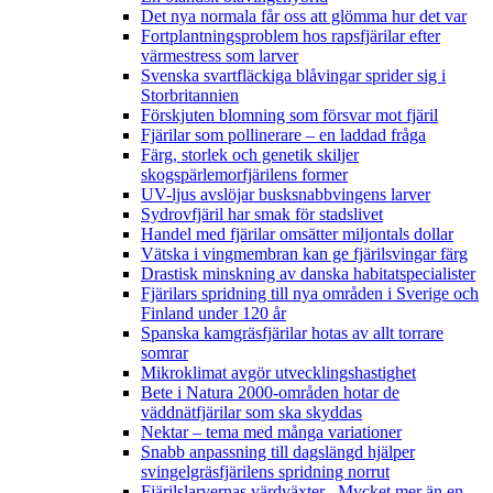
Det nya normala får oss att glömma hur det var
Fortplantningsproblem hos rapsfjärilar efter
värmestress som larver
Svenska svartfläckiga blåvingar sprider sig i
Storbritannien
Förskjuten blomning som försvar mot fjäril
Fjärilar som pollinerare – en laddad fråga
Färg, storlek och genetik skiljer
skogspärlemorfjärilens former
UV-ljus avslöjar busksnabbvingens larver
Sydrovfjäril har smak för stadslivet
Handel med fjärilar omsätter miljontals dollar
Vätska i vingmembran kan ge fjärilsvingar färg
Drastisk minskning av danska habitatspecialister
Fjärilars spridning till nya områden i Sverige och
Finland under 120 år
Spanska kamgräsfjärilar hotas av allt torrare
somrar
Mikroklimat avgör utvecklingshastighet
Bete i Natura 2000-områden hotar de
väddnätfjärilar som ska skyddas
Nektar – tema med många variationer
Snabb anpassning till dagslängd hjälper
svingelgräsfjärilens spridning norrut
Fjärilslarvernas värdväxter– Mycket mer än en