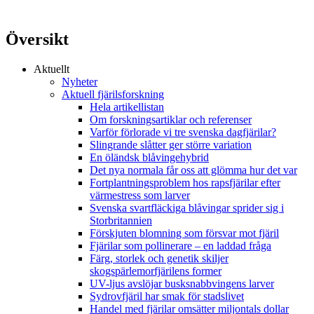
Översikt
Aktuellt
Nyheter
Aktuell fjärilsforskning
Hela artikellistan
Om forskningsartiklar och referenser
Varför förlorade vi tre svenska dagfjärilar?
Slingrande slåtter ger större variation
En öländsk blåvingehybrid
Det nya normala får oss att glömma hur det var
Fortplantningsproblem hos rapsfjärilar efter
värmestress som larver
Svenska svartfläckiga blåvingar sprider sig i
Storbritannien
Förskjuten blomning som försvar mot fjäril
Fjärilar som pollinerare – en laddad fråga
Färg, storlek och genetik skiljer
skogspärlemorfjärilens former
UV-ljus avslöjar busksnabbvingens larver
Sydrovfjäril har smak för stadslivet
Handel med fjärilar omsätter miljontals dollar