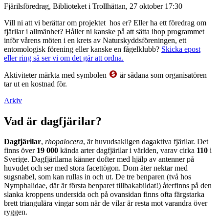
Fjärilsföredrag, Biblioteket i Trollhättan, 27 oktober 17:30
Vill ni att vi berättar om projektet hos er? Eller ha ett föredrag om
fjärilar i allmänhet? Håller ni kanske på att sätta ihop programmet
inför vårens möten i en krets av Naturskyddsföreningen, ett
entomologisk förening eller kanske en fågelklubb?
Skicka epost
eller ring så ser vi om det går att ordna.
Aktiviteter märkta med symbolen
är sådana som organisatören
tar ut en kostnad för.
Arkiv
Vad är dagfjärilar?
Dagfjärilar
,
rhopalocera
, är huvudsakligen dagaktiva fjärilar. Det
finns över
19 000
kända arter dagfjärilar i världen, varav cirka
110
i
Sverige. Dagfjärilarna känner dofter med hjälp av antenner på
huvudet och ser med stora facettögon. Dom äter nektar med
sugsnabel, som kan rullas in och ut. De tre benparen (två hos
Nymphalidae, där är första benparet tillbakabildat!) återfinns på den
slanka kroppens undersida och på ovansidan finns ofta färgstarka
brett triangulära vingar som när de vilar är resta mot varandra över
ryggen.