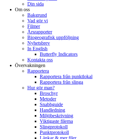
Din sida
Om oss
Bakgrund
Vad gör vi
Filmer
Årsrapporter
Biogeografisk uppföljning
Nyhetsbrev
In English
Butterfly Indicators
Kontakta oss
Övervakningen
Rapportera
Rapportera från punktlokal
Rapportera från slinga
Hur gör man?
Broschyr
Metoder
Snabbguide
Handledning
Miljöbeskrivning
Viktigaste filerna
Slingprotokoll
Punktprotokoll
Länkar & mer filer