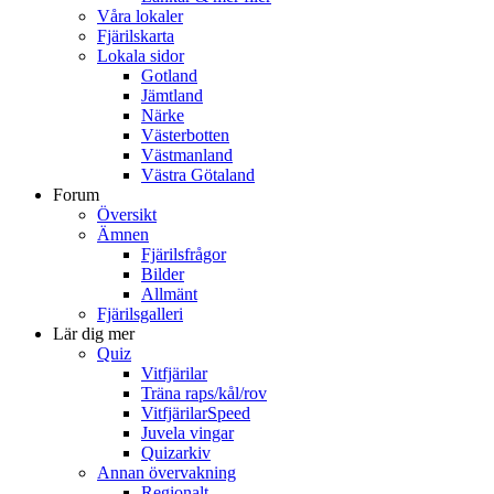
Våra lokaler
Fjärilskarta
Lokala sidor
Gotland
Jämtland
Närke
Västerbotten
Västmanland
Västra Götaland
Forum
Översikt
Ämnen
Fjärilsfrågor
Bilder
Allmänt
Fjärilsgalleri
Lär dig mer
Quiz
Vitfjärilar
Träna raps/kål/rov
VitfjärilarSpeed
Juvela vingar
Quizarkiv
Annan övervakning
Regionalt