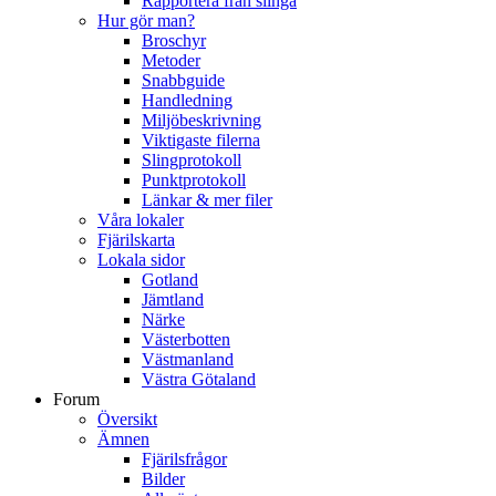
Rapportera från slinga
Hur gör man?
Broschyr
Metoder
Snabbguide
Handledning
Miljöbeskrivning
Viktigaste filerna
Slingprotokoll
Punktprotokoll
Länkar & mer filer
Våra lokaler
Fjärilskarta
Lokala sidor
Gotland
Jämtland
Närke
Västerbotten
Västmanland
Västra Götaland
Forum
Översikt
Ämnen
Fjärilsfrågor
Bilder