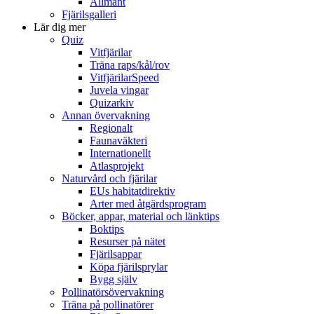
Allmänt
Fjärilsgalleri
Lär dig mer
Quiz
Vitfjärilar
Träna raps/kål/rov
VitfjärilarSpeed
Juvela vingar
Quizarkiv
Annan övervakning
Regionalt
Faunaväkteri
Internationellt
Atlasprojekt
Naturvård och fjärilar
EUs habitatdirektiv
Arter med åtgärdsprogram
Böcker, appar, material och länktips
Boktips
Resurser på nätet
Fjärilsappar
Köpa fjärilsprylar
Bygg själv
Pollinatörsövervakning
Träna på pollinatörer