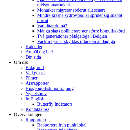
midsommarbukett
Monarker migrerar söderut allt senare
Mindre kräsna sydrovfjärilar sprider sig snabbt
norrut
Vad tittar du på?
Många slags pollinerare ger större bomullsskörd
Två generationer påfågelöga i Belgien
Vackra fjärilar skyddas oftare än alldagliga
Kalender
Anmäl dig här!
Din sida
Om oss
Bakgrund
Vad gör vi
Filmer
Årsrapporter
Biogeografisk uppföljning
Nyhetsbrev
In English
Butterfly Indicators
Kontakta oss
Övervakningen
Rapportera
Rapportera från punktlokal