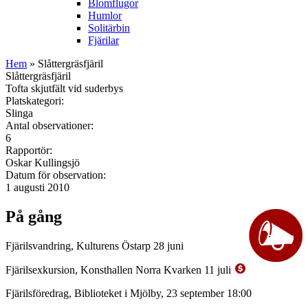
Blomflugor
Humlor
Solitärbin
Fjärilar
Hem
» Slåttergräsfjäril
Slåttergräsfjäril
Tofta skjutfält vid suderbys
Platskategori:
Slinga
Antal observationer:
6
Rapportör:
Oskar Kullingsjö
Datum för observation:
1 augusti 2010
På gång
Fjärilsvandring, Kulturens Östarp 28 juni
Fjärilsexkursion, Konsthallen Norra Kvarken 11 juli
Fjärilsföredrag, Biblioteket i Mjölby, 23 september 18:00