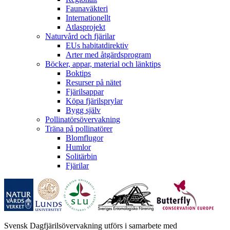
Faunaväkteri
Internationellt
Atlasprojekt
Naturvård och fjärilar
EUs habitatdirektiv
Arter med åtgärdsprogram
Böcker, appar, material och länktips
Boktips
Resurser på nätet
Fjärilsappar
Köpa fjärilsprylar
Bygg själv
Pollinatörsövervakning
Träna på pollinatörer
Blomflugor
Humlor
Solitärbin
Fjärilar
Svensk Dagfjärilsövervakning utförs i samarbete med