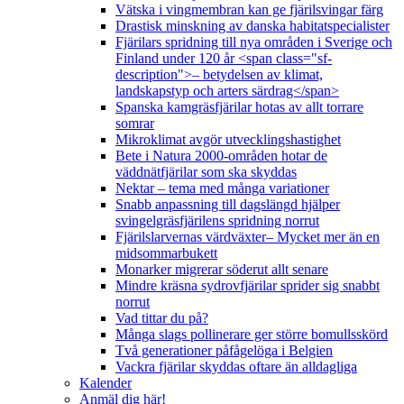
Vätska i vingmembran kan ge fjärilsvingar färg
Drastisk minskning av danska habitatspecialister
Fjärilars spridning till nya områden i Sverige och
Finland under 120 år <span class="sf-
description">– betydelsen av klimat,
landskapstyp och arters särdrag</span>
Spanska kamgräsfjärilar hotas av allt torrare
somrar
Mikroklimat avgör utvecklingshastighet
Bete i Natura 2000-områden hotar de
väddnätfjärilar som ska skyddas
Nektar – tema med många variationer
Snabb anpassning till dagslängd hjälper
svingelgräsfjärilens spridning norrut
Fjärilslarvernas värdväxter– Mycket mer än en
midsommarbukett
Monarker migrerar söderut allt senare
Mindre kräsna sydrovfjärilar sprider sig snabbt
norrut
Vad tittar du på?
Många slags pollinerare ger större bomullsskörd
Två generationer påfågelöga i Belgien
Vackra fjärilar skyddas oftare än alldagliga
Kalender
Anmäl dig här!