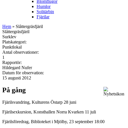
Blomflugor
Humlor
Solitärbin
Fjärilar
Hem
» Slåttergräsfjäril
Slåttergräsfjäril
Surklev
Platskategori:
Punktlokal
Antal observationer:
1
Rapportör:
Hildegard Nufer
Datum för observation:
15 augusti 2012
På gång
Fjärilsvandring, Kulturens Östarp 28 juni
Fjärilsexkursion, Konsthallen Norra Kvarken 11 juli
Fjärilsföredrag, Biblioteket i Mjölby, 23 september 18:00