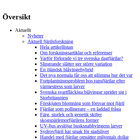
Översikt
Aktuellt
Nyheter
Aktuell fjärilsforskning
Hela artikellistan
Om forskningsartiklar och referenser
Varför förlorade vi tre svenska dagfjärilar?
Slingrande slåtter ger större variation
En öländsk blåvingehybrid
Det nya normala får oss att glömma hur det var
Fortplantningsproblem hos rapsfjärilar efter
värmestress som larver
Svenska svartfläckiga blåvingar sprider sig i
Storbritannien
Förskjuten blomning som försvar mot fjäril
Fjärilar som pollinerare – en laddad fråga
Färg, storlek och genetik skiljer
skogspärlemorfjärilens former
UV-ljus avslöjar busksnabbvingens larver
Sydrovfjäril har smak för stadslivet
Handel med fjärilar omsätter miljontals dollar