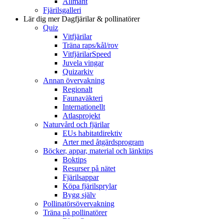
Allmänt
Fjärilsgalleri
Lär dig mer
Dagfjärilar & pollinatörer
Quiz
Vitfjärilar
Träna raps/kål/rov
VitfjärilarSpeed
Juvela vingar
Quizarkiv
Annan övervakning
Regionalt
Faunaväkteri
Internationellt
Atlasprojekt
Naturvård och fjärilar
EUs habitatdirektiv
Arter med åtgärdsprogram
Böcker, appar, material och länktips
Boktips
Resurser på nätet
Fjärilsappar
Köpa fjärilsprylar
Bygg själv
Pollinatörsövervakning
Träna på pollinatörer