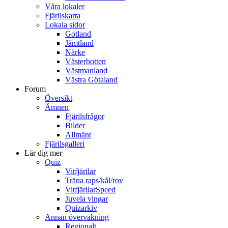
Våra lokaler
Fjärilskarta
Lokala sidor
Gotland
Jämtland
Närke
Västerbotten
Västmanland
Västra Götaland
Forum
Översikt
Ämnen
Fjärilsfrågor
Bilder
Allmänt
Fjärilsgalleri
Lär dig mer
Quiz
Vitfjärilar
Träna raps/kål/rov
VitfjärilarSpeed
Juvela vingar
Quizarkiv
Annan övervakning
Regionalt