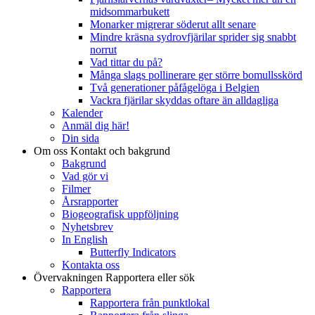
midsommarbukett
Monarker migrerar söderut allt senare
Mindre kräsna sydrovfjärilar sprider sig snabbt
norrut
Vad tittar du på?
Många slags pollinerare ger större bomullsskörd
Två generationer påfågelöga i Belgien
Vackra fjärilar skyddas oftare än alldagliga
Kalender
Anmäl dig här!
Din sida
Om oss
Kontakt och bakgrund
Bakgrund
Vad gör vi
Filmer
Årsrapporter
Biogeografisk uppföljning
Nyhetsbrev
In English
Butterfly Indicators
Kontakta oss
Övervakningen
Rapportera eller sök
Rapportera
Rapportera från punktlokal