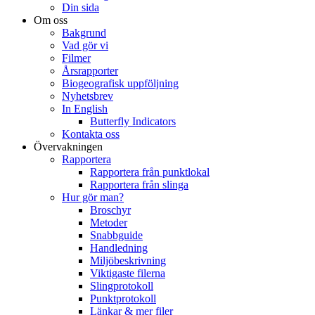
Din sida
Om oss
Bakgrund
Vad gör vi
Filmer
Årsrapporter
Biogeografisk uppföljning
Nyhetsbrev
In English
Butterfly Indicators
Kontakta oss
Övervakningen
Rapportera
Rapportera från punktlokal
Rapportera från slinga
Hur gör man?
Broschyr
Metoder
Snabbguide
Handledning
Miljöbeskrivning
Viktigaste filerna
Slingprotokoll
Punktprotokoll
Länkar & mer filer