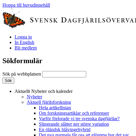
Hoppa till huvudinnehåll
Logga in
In English
Bli medlem
Sökformulär
Sök på webbplatsen
Aktuellt
Nyheter och kalender
Nyheter
Aktuell fjärilsforskning
Hela artikellistan
Om forskningsartiklar och referenser
Varför förlorade vi tre svenska dagfjärilar?
Slingrande slåtter ger större variation
En öländsk blåvingehybrid
Det nya normala får oss att glömma hur det var