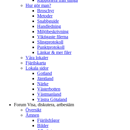
Rapportera från slinga
Hur gör man?
Broschyr
Metoder
Snabbguide
Handledning
Miljöbeskrivning
Viktigaste filerna
Slingprotokoll
Punktprotokoll
Länkar & mer filer
Våra lokaler
Fjärilskarta
Lokala sidor
Gotland
Jämtland
Närke
Västerbotten
Västmanland
Västra Götaland
Forum
Visa, diskutera, artbestäm
Översikt
Ämnen
Fjärilsfrågor
Bilder