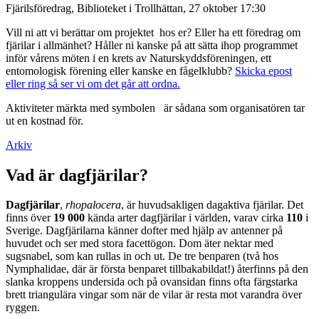
Fjärilsföredrag, Biblioteket i Trollhättan, 27 oktober 17:30
Vill ni att vi berättar om projektet hos er? Eller ha ett föredrag om
fjärilar i allmänhet? Håller ni kanske på att sätta ihop programmet
inför vårens möten i en krets av Naturskyddsföreningen, ett
entomologisk förening eller kanske en fågelklubb?
Skicka epost
eller ring så ser vi om det går att ordna.
Aktiviteter märkta med symbolen
är sådana som organisatören tar
ut en kostnad för.
Arkiv
Vad är dagfjärilar?
Dagfjärilar
,
rhopalocera
, är huvudsakligen dagaktiva fjärilar. Det
finns över
19 000
kända arter dagfjärilar i världen, varav cirka
110
i
Sverige. Dagfjärilarna känner dofter med hjälp av antenner på
huvudet och ser med stora facettögon. Dom äter nektar med
sugsnabel, som kan rullas in och ut. De tre benparen (två hos
Nymphalidae, där är första benparet tillbakabildat!) återfinns på den
slanka kroppens undersida och på ovansidan finns ofta färgstarka
brett triangulära vingar som när de vilar är resta mot varandra över
ryggen.