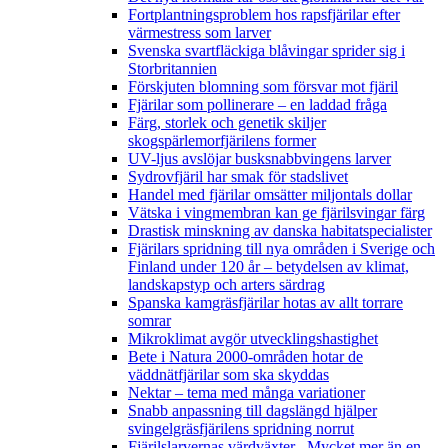
Fortplantningsproblem hos rapsfjärilar efter
värmestress som larver
Svenska svartfläckiga blåvingar sprider sig i
Storbritannien
Förskjuten blomning som försvar mot fjäril
Fjärilar som pollinerare – en laddad fråga
Färg, storlek och genetik skiljer
skogspärlemorfjärilens former
UV-ljus avslöjar busksnabbvingens larver
Sydrovfjäril har smak för stadslivet
Handel med fjärilar omsätter miljontals dollar
Vätska i vingmembran kan ge fjärilsvingar färg
Drastisk minskning av danska habitatspecialister
Fjärilars spridning till nya områden i Sverige och
Finland under 120 år
– betydelsen av klimat,
landskapstyp och arters särdrag
Spanska kamgräsfjärilar hotas av allt torrare
somrar
Mikroklimat avgör utvecklingshastighet
Bete i Natura 2000-områden hotar de
väddnätfjärilar som ska skyddas
Nektar – tema med många variationer
Snabb anpassning till dagslängd hjälper
svingelgräsfjärilens spridning norrut
Fjärilslarvernas värdväxter– Mycket mer än en