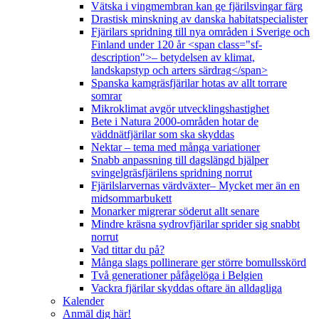
Vätska i vingmembran kan ge fjärilsvingar färg
Drastisk minskning av danska habitatspecialister
Fjärilars spridning till nya områden i Sverige och
Finland under 120 år <span class="sf-
description">– betydelsen av klimat,
landskapstyp och arters särdrag</span>
Spanska kamgräsfjärilar hotas av allt torrare
somrar
Mikroklimat avgör utvecklingshastighet
Bete i Natura 2000-områden hotar de
väddnätfjärilar som ska skyddas
Nektar – tema med många variationer
Snabb anpassning till dagslängd hjälper
svingelgräsfjärilens spridning norrut
Fjärilslarvernas värdväxter– Mycket mer än en
midsommarbukett
Monarker migrerar söderut allt senare
Mindre kräsna sydrovfjärilar sprider sig snabbt
norrut
Vad tittar du på?
Många slags pollinerare ger större bomullsskörd
Två generationer påfågelöga i Belgien
Vackra fjärilar skyddas oftare än alldagliga
Kalender
Anmäl dig här!