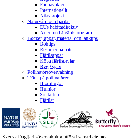
Faunaväkteri
Internationellt
Atlasprojekt
Naturvård och fjärilar
EUs habitatdirektiv
Arter med åtgärdsprogram
Böcker, appar, material och länktips
Boktips
Resurser på nätet
Fjärilsappar
Köpa fjärilsprylar
Bygg själv
Pollinatörsövervakning
Träna på pollinatörer
Blomflugor
Humlor
Solitärbin
Fjärilar
Svensk Dagfjärilsövervakning utförs i samarbete med