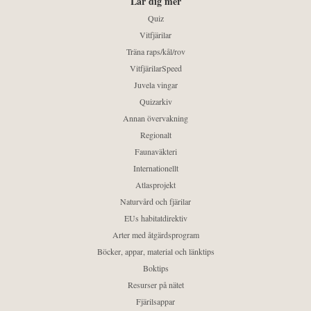
Lär dig mer
Quiz
Vitfjärilar
Träna raps/kål/rov
VitfjärilarSpeed
Juvela vingar
Quizarkiv
Annan övervakning
Regionalt
Faunaväkteri
Internationellt
Atlasprojekt
Naturvård och fjärilar
EUs habitatdirektiv
Arter med åtgärdsprogram
Böcker, appar, material och länktips
Boktips
Resurser på nätet
Fjärilsappar