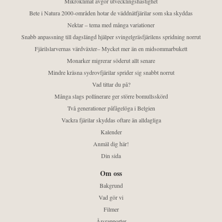
Mikroklimat avgör utvecklingshastighet
Bete i Natura 2000-områden hotar de väddnätfjärilar som ska skyddas
Nektar – tema med många variationer
Snabb anpassning till dagslängd hjälper svingelgräsfjärilens spridning norrut
Fjärilslarvernas värdväxter– Mycket mer än en midsommarbukett
Monarker migrerar söderut allt senare
Mindre kräsna sydrovfjärilar sprider sig snabbt norrut
Vad tittar du på?
Många slags pollinerare ger större bomullsskörd
Två generationer påfågelöga i Belgien
Vackra fjärilar skyddas oftare än alldagliga
Kalender
Anmäl dig här!
Din sida
Om oss
Bakgrund
Vad gör vi
Filmer
Årsrapporter