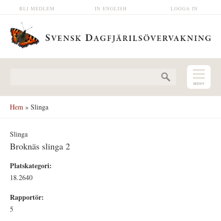
Hoppa till huvudinnehåll
BLI MEDLEM
IN ENGLISH
LOGGA IN
Sökformulär
Hem
» Slinga
Slinga
Broknäs slinga 2
Platskategori:
18.2640
Rapportör:
5