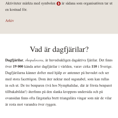
Aktiviteter märkta med symbolen
är sådana som organisatören tar ut
en kostnad för.
Arkiv
Vad är dagfjärilar?
Dagfjärilar
,
rhopalocera
, är huvudsakligen dagaktiva fjärilar. Det finns
19 000
110
över
kända arter dagfjärilar i världen, varav cirka
i Sverige.
Dagfjärilarna känner dofter med hjälp av antenner på huvudet och ser
med stora facettögon. Dom äter nektar med sugsnabel, som kan rullas
in och ut. De tre benparen (två hos Nymphalidae, där är första benparet
tillbakabildat!) återfinns på den slanka kroppens undersida och på
ovansidan finns ofta färgstarka brett triangulära vingar som när de vilar
är resta mot varandra över ryggen.