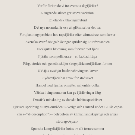
Varför förlorade vi tre svenska dagfjärilar?
Slingrande slåtter ger större variation
En öländsk blåvingehybrid
Det nya normala får oss att glömma hur det var
Fortplantningsproblem hos rapsfjärilar efter värmestress som larver
Svenska svartfläckiga blåvingar sprider sig i Storbritannien
Förskjuten blomning som försvar mot fjäril
Fjärilar som pollinerare – en laddad fråga
Färg, storlek och genetik skiljer skogspärlemorfjärilens former
UV-ljus avslöjar busksnabbvingens larver
Sydrovfjäril har smak för stadslivet
Handel med fjärilar omsätter miljontals dollar
Vätska i vingmembran kan ge fjärilsvingar färg
Drastisk minskning av danska habitatspecialister
Fjärilars spridning till nya områden i Sverige och Finland under 120 år <span
class="sf-description">– betydelsen av klimat, landskapstyp och arters
särdrag</span>
Spanska kamgräsfjärilar hotas av allt torrare somrar