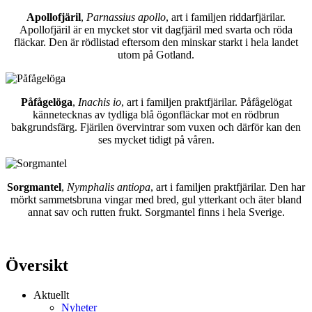
Apollofjäril
,
Parnassius apollo
, art i familjen riddarfjärilar.
Apollofjäril är en mycket stor vit dagfjäril med svarta och röda
fläckar. Den är rödlistad eftersom den minskar starkt i hela landet
utom på Gotland.
Påfågelöga
,
Inachis io
, art i familjen praktfjärilar. Påfågelögat
kännetecknas av tydliga blå ögonfläckar mot en rödbrun
bakgrundsfärg. Fjärilen övervintrar som vuxen och därför kan den
ses mycket tidigt på våren.
Sorgmantel
,
Nymphalis antiopa
, art i familjen praktfjärilar. Den har
mörkt sammetsbruna vingar med bred, gul ytterkant och äter bland
annat sav och rutten frukt. Sorgmantel finns i hela Sverige.
Översikt
Aktuellt
Nyheter