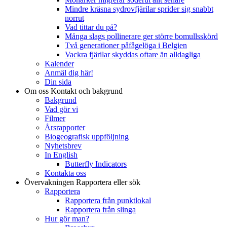
Mindre kräsna sydrovfjärilar sprider sig snabbt
norrut
Vad tittar du på?
Många slags pollinerare ger större bomullsskörd
Två generationer påfågelöga i Belgien
Vackra fjärilar skyddas oftare än alldagliga
Kalender
Anmäl dig här!
Din sida
Om oss
Kontakt och bakgrund
Bakgrund
Vad gör vi
Filmer
Årsrapporter
Biogeografisk uppföljning
Nyhetsbrev
In English
Butterfly Indicators
Kontakta oss
Övervakningen
Rapportera eller sök
Rapportera
Rapportera från punktlokal
Rapportera från slinga
Hur gör man?