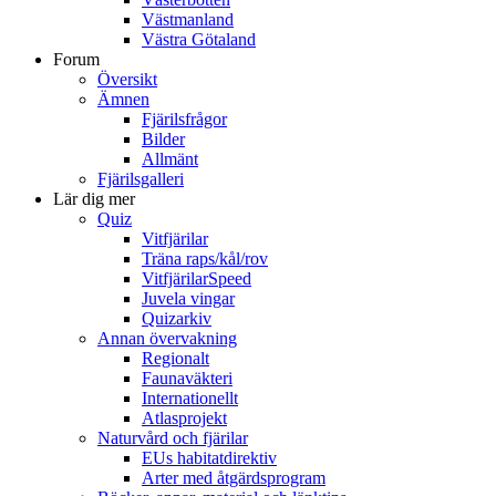
Västmanland
Västra Götaland
Forum
Översikt
Ämnen
Fjärilsfrågor
Bilder
Allmänt
Fjärilsgalleri
Lär dig mer
Quiz
Vitfjärilar
Träna raps/kål/rov
VitfjärilarSpeed
Juvela vingar
Quizarkiv
Annan övervakning
Regionalt
Faunaväkteri
Internationellt
Atlasprojekt
Naturvård och fjärilar
EUs habitatdirektiv
Arter med åtgärdsprogram