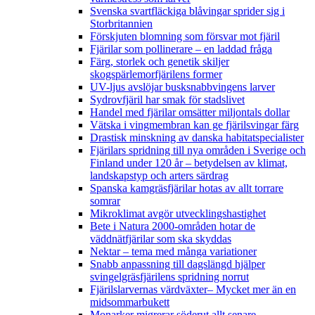
Svenska svartfläckiga blåvingar sprider sig i
Storbritannien
Förskjuten blomning som försvar mot fjäril
Fjärilar som pollinerare – en laddad fråga
Färg, storlek och genetik skiljer
skogspärlemorfjärilens former
UV-ljus avslöjar busksnabbvingens larver
Sydrovfjäril har smak för stadslivet
Handel med fjärilar omsätter miljontals dollar
Vätska i vingmembran kan ge fjärilsvingar färg
Drastisk minskning av danska habitatspecialister
Fjärilars spridning till nya områden i Sverige och
Finland under 120 år
– betydelsen av klimat,
landskapstyp och arters särdrag
Spanska kamgräsfjärilar hotas av allt torrare
somrar
Mikroklimat avgör utvecklingshastighet
Bete i Natura 2000-områden hotar de
väddnätfjärilar som ska skyddas
Nektar – tema med många variationer
Snabb anpassning till dagslängd hjälper
svingelgräsfjärilens spridning norrut
Fjärilslarvernas värdväxter– Mycket mer än en
midsommarbukett
Monarker migrerar söderut allt senare