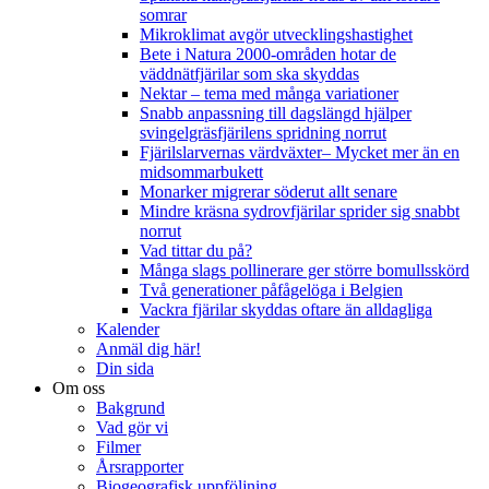
somrar
Mikroklimat avgör utvecklingshastighet
Bete i Natura 2000-områden hotar de
väddnätfjärilar som ska skyddas
Nektar – tema med många variationer
Snabb anpassning till dagslängd hjälper
svingelgräsfjärilens spridning norrut
Fjärilslarvernas värdväxter– Mycket mer än en
midsommarbukett
Monarker migrerar söderut allt senare
Mindre kräsna sydrovfjärilar sprider sig snabbt
norrut
Vad tittar du på?
Många slags pollinerare ger större bomullsskörd
Två generationer påfågelöga i Belgien
Vackra fjärilar skyddas oftare än alldagliga
Kalender
Anmäl dig här!
Din sida
Om oss
Bakgrund
Vad gör vi
Filmer
Årsrapporter
Biogeografisk uppföljning