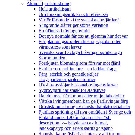
Aktuell fjärilsforskning
Hela artikellistan
Om forskningsartiklar och referenser
Varför förlorade vi tre svenska dagfjärilar?
Slingrande slåtter ger större variation
En öländsk blåvingehybrid
Det nya normala får oss att glömma hur det var
Fortplantningsproblem hos rapsfjärilar efter
värmestress som larver
Svenska svartfläckiga blåvingar sprider sig i
Storbritannien
Förskjuten blomning som försvar mot fjäril
Fjärilar som pollinerare – en laddad fråga
Färg, storlek och genetik skiljer
skogspärlemorfjärilens former
UV-ljus avslöjar busksnabbvingens larver
Sydrovfjäril har smak för stadslivet
Handel med fjärilar omsätter miljontals dollar
Vätska i vingmembran kan ge fjärilsvingar färg
Drastisk minskning av danska habitatspecialister
Fjärilars spridning till nya områden i Sverige och
Finland under 120 år <span class="sf-
description">– betydelsen av klimat,
landskapstyp och arters särdrag</span>
Spanska kamgräsfjärilar hotas av allt torrare