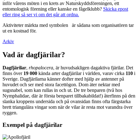
inför vårens möten i en krets av Naturskyddsföreningen, ett
entomologisk förening eller kanske en fågelklubb?
Skicka epost
eller ring så ser vi om det går att ordna.
Aktiviteter märkta med symbolen
är sådana som organisatören tar
ut en kostnad för.
Arkiv
Vad är dagfjärilar?
Dagfjärilar
,
rhopalocera
, är huvudsakligen dagaktiva fjärilar. Det
finns över
19 000
kända arter dagfjärilar i världen, varav cirka
110
i
Sverige. Dagfjärilarna känner dofter med hjälp av antenner på
huvudet och ser med stora facettögon. Dom äter nektar med
sugsnabel, som kan rullas in och ut. De tre benparen (två hos
Nymphalidae, där är första benparet tillbakabildat!) återfinns på den
slanka kroppens undersida och på ovansidan finns ofta färgstarka
brett triangulära vingar som när de vilar är resta mot varandra över
ryggen.
Exempel på dagfjärilar