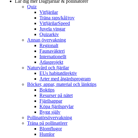
Lär dig mer
Dagfjärilar & pollinatörer
Quiz
Vitfjärilar
Träna raps/kål/rov
VitfjärilarSpeed
Juvela vingar
Quizarkiv
Annan övervakning
Regionalt
Faunaväkteri
Internationellt
Atlasprojekt
Naturvård och fjärilar
EUs habitatdirektiv
Arter med åtgärdsprogram
Böcker, appar, material och länktips
Boktips
Resurser på nätet
Fjärilsappar
Köpa fjärilsprylar
Bygg själv
Pollinatörsövervakning
Träna på pollinatörer
Blomflugor
Humlor