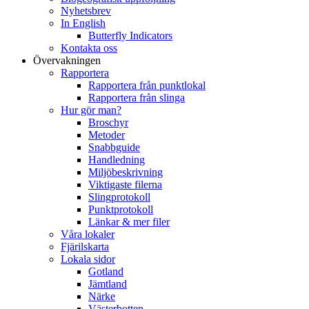
Nyhetsbrev
In English
Butterfly Indicators
Kontakta oss
Övervakningen
Rapportera
Rapportera från punktlokal
Rapportera från slinga
Hur gör man?
Broschyr
Metoder
Snabbguide
Handledning
Miljöbeskrivning
Viktigaste filerna
Slingprotokoll
Punktprotokoll
Länkar & mer filer
Våra lokaler
Fjärilskarta
Lokala sidor
Gotland
Jämtland
Närke
Västerbotten