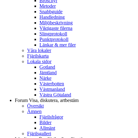
Broschyr
Metoder
Snabbguide
Handledning
Miljöbeskrivning
Viktigaste filerna
Slingprotokoll
Punktprotokoll
Länkar & mer filer
Våra lokaler
Fjärilskarta
Lokala sidor
Gotland
Jämtland
Närke
Västerbotten
Västmanland
Västra Götaland
Forum
Visa, diskutera, artbestäm
Översikt
Ämnen
Fjärilsfrågor
Bilder
Allmänt
Fjärilsgalleri