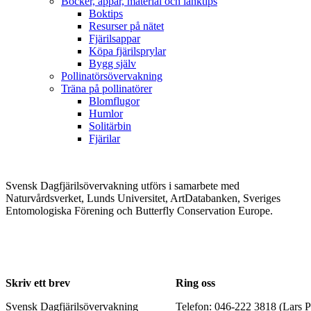
Böcker, appar, material och länktips
Boktips
Resurser på nätet
Fjärilsappar
Köpa fjärilsprylar
Bygg själv
Pollinatörsövervakning
Träna på pollinatörer
Blomflugor
Humlor
Solitärbin
Fjärilar
Svensk Dagfjärilsövervakning utförs i samarbete med
Naturvårdsverket, Lunds Universitet, ArtDatabanken, Sveriges
Entomologiska Förening och Butterfly Conservation Europe.
Skriv ett brev
Ring oss
Svensk Dagfjärilsövervakning
Telefon: 046-222 3818 (Lars P