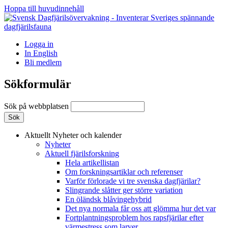
Hoppa till huvudinnehåll
Logga in
In English
Bli medlem
Sökformulär
Sök på webbplatsen
Aktuellt
Nyheter och kalender
Nyheter
Aktuell fjärilsforskning
Hela artikellistan
Om forskningsartiklar och referenser
Varför förlorade vi tre svenska dagfjärilar?
Slingrande slåtter ger större variation
En öländsk blåvingehybrid
Det nya normala får oss att glömma hur det var
Fortplantningsproblem hos rapsfjärilar efter
värmestress som larver