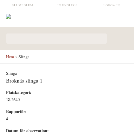
Hoppa till huvudinnehåll
BLI MEDLEM
IN ENGLISH
LOGGA IN
Sökformulär
Hem
» Slinga
Slinga
Broknäs slinga 1
Platskategori:
18.2640
Rapportör:
4
Datum för observation: