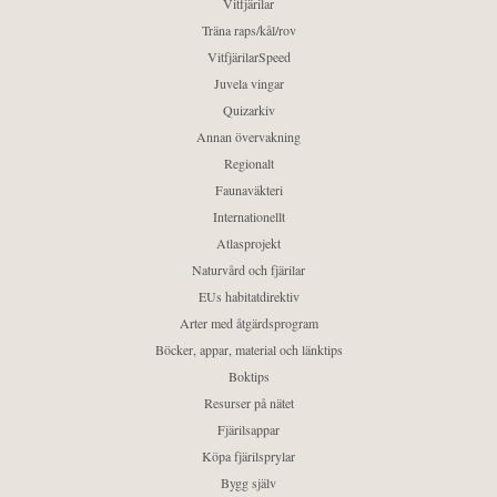
Vitfjärilar
Träna raps/kål/rov
VitfjärilarSpeed
Juvela vingar
Quizarkiv
Annan övervakning
Regionalt
Faunaväkteri
Internationellt
Atlasprojekt
Naturvård och fjärilar
EUs habitatdirektiv
Arter med åtgärdsprogram
Böcker, appar, material och länktips
Boktips
Resurser på nätet
Fjärilsappar
Köpa fjärilsprylar
Bygg själv