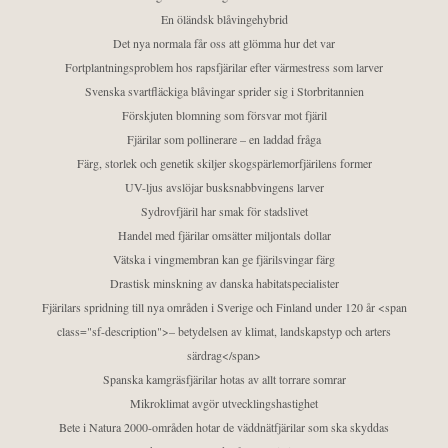
En öländsk blåvingehybrid
Det nya normala får oss att glömma hur det var
Fortplantningsproblem hos rapsfjärilar efter värmestress som larver
Svenska svartfläckiga blåvingar sprider sig i Storbritannien
Förskjuten blomning som försvar mot fjäril
Fjärilar som pollinerare – en laddad fråga
Färg, storlek och genetik skiljer skogspärlemorfjärilens former
UV-ljus avslöjar busksnabbvingens larver
Sydrovfjäril har smak för stadslivet
Handel med fjärilar omsätter miljontals dollar
Vätska i vingmembran kan ge fjärilsvingar färg
Drastisk minskning av danska habitatspecialister
Fjärilars spridning till nya områden i Sverige och Finland under 120 år <span
class="sf-description">– betydelsen av klimat, landskapstyp och arters
särdrag</span>
Spanska kamgräsfjärilar hotas av allt torrare somrar
Mikroklimat avgör utvecklingshastighet
Bete i Natura 2000-områden hotar de väddnätfjärilar som ska skyddas