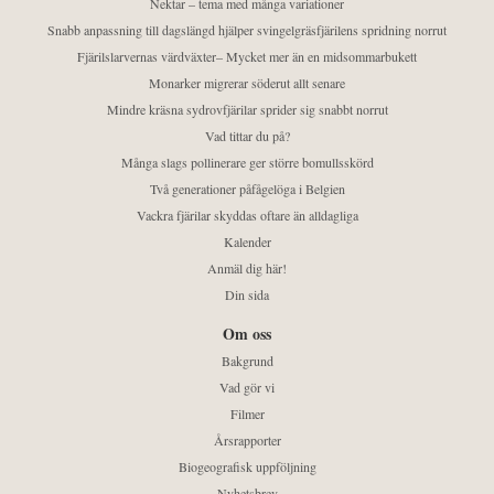
Nektar – tema med många variationer
Snabb anpassning till dagslängd hjälper svingelgräsfjärilens spridning norrut
Fjärilslarvernas värdväxter– Mycket mer än en midsommarbukett
Monarker migrerar söderut allt senare
Mindre kräsna sydrovfjärilar sprider sig snabbt norrut
Vad tittar du på?
Många slags pollinerare ger större bomullsskörd
Två generationer påfågelöga i Belgien
Vackra fjärilar skyddas oftare än alldagliga
Kalender
Anmäl dig här!
Din sida
Om oss
Bakgrund
Vad gör vi
Filmer
Årsrapporter
Biogeografisk uppföljning
Nyhetsbrev