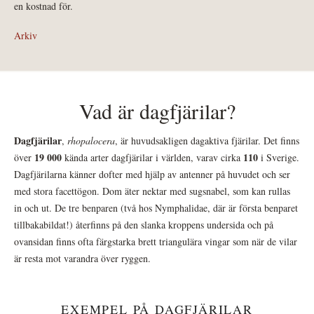
en kostnad för.
Arkiv
Vad är dagfjärilar?
Dagfjärilar
,
rhopalocera
, är huvudsakligen dagaktiva fjärilar. Det finns
19 000
110
över
kända arter dagfjärilar i världen, varav cirka
i Sverige.
Dagfjärilarna känner dofter med hjälp av antenner på huvudet och ser
med stora facettögon. Dom äter nektar med sugsnabel, som kan rullas
in och ut. De tre benparen (två hos Nymphalidae, där är första benparet
tillbakabildat!) återfinns på den slanka kroppens undersida och på
ovansidan finns ofta färgstarka brett triangulära vingar som när de vilar
är resta mot varandra över ryggen.
EXEMPEL PÅ DAGFJÄRILAR