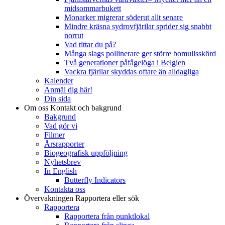
midsommarbukett
Monarker migrerar söderut allt senare
Mindre kräsna sydrovfjärilar sprider sig snabbt
norrut
Vad tittar du på?
Många slags pollinerare ger större bomullsskörd
Två generationer påfågelöga i Belgien
Vackra fjärilar skyddas oftare än alldagliga
Kalender
Anmäl dig här!
Din sida
Om oss
Kontakt och bakgrund
Bakgrund
Vad gör vi
Filmer
Årsrapporter
Biogeografisk uppföljning
Nyhetsbrev
In English
Butterfly Indicators
Kontakta oss
Övervakningen
Rapportera eller sök
Rapportera
Rapportera från punktlokal