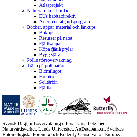
Atlasprojekt
Naturvård och fjärilar
EUs habitatdirektiv
Arter med åtgärdsprogram
Böcker, appar, material och länktips
Boktips
Resurser på nätet
Fjärilsappar
Köpa fjärilsprylar
Bygg själv
Pollinatörsövervakning
Träna på pollinatörer
Blomflugor
Humlor
Solitärbin
Fjärilar
Svensk Dagfjärilsövervakning utförs i samarbete med
Naturvårdsverket, Lunds Universitet, ArtDatabanken, Sveriges
Entomologiska Förening och Butterfly Conservation Europe.