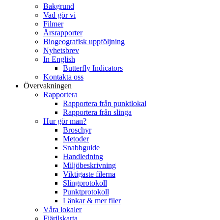
Bakgrund
Vad gör vi
Filmer
Årsrapporter
Biogeografisk uppföljning
Nyhetsbrev
In English
Butterfly Indicators
Kontakta oss
Övervakningen
Rapportera
Rapportera från punktlokal
Rapportera från slinga
Hur gör man?
Broschyr
Metoder
Snabbguide
Handledning
Miljöbeskrivning
Viktigaste filerna
Slingprotokoll
Punktprotokoll
Länkar & mer filer
Våra lokaler
Fjärilskarta