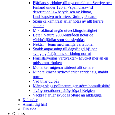
Fjärilars spridning till nya områden i Sverige och
Finland under 120 år <span class="sf-
description">– betydelsen av klimat,
landskapstyp och arters särdrag</span>
Spanska kamgräsfjärilar hotas av allt torrare
somrar
Mikroklimat avgör utvecklingshastighet
Bete i Natura 2000-områden hotar de
väddnätfjärilar som ska skyddas
Nektar – tema med många variationer
Snabb anpassning till dagslängd hjälper
svingelgräsfjärilens spridning norrut
Fjärilslarvernas värdväxter– Mycket mer än en
midsommarbukett
Monarker migrerar söderut allt senare
Mindre kräsna sydrovfjärilar sprider sig snabbt
norrut
Vad tittar du på?
Många slags pollinerare ger större bomullsskörd
Två generationer påfågelöga i Belgien
Vackra fjärilar skyddas oftare än alldagliga
Kalender
Anmäl dig här!
Din sida
Om oss