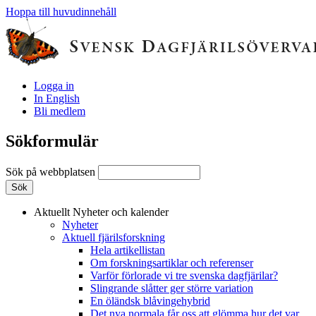
Hoppa till huvudinnehåll
Logga in
In English
Bli medlem
Sökformulär
Sök på webbplatsen
Aktuellt
Nyheter och kalender
Nyheter
Aktuell fjärilsforskning
Hela artikellistan
Om forskningsartiklar och referenser
Varför förlorade vi tre svenska dagfjärilar?
Slingrande slåtter ger större variation
En öländsk blåvingehybrid
Det nya normala får oss att glömma hur det var