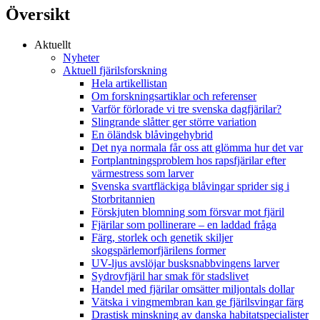
Översikt
Aktuellt
Nyheter
Aktuell fjärilsforskning
Hela artikellistan
Om forskningsartiklar och referenser
Varför förlorade vi tre svenska dagfjärilar?
Slingrande slåtter ger större variation
En öländsk blåvingehybrid
Det nya normala får oss att glömma hur det var
Fortplantningsproblem hos rapsfjärilar efter
värmestress som larver
Svenska svartfläckiga blåvingar sprider sig i
Storbritannien
Förskjuten blomning som försvar mot fjäril
Fjärilar som pollinerare – en laddad fråga
Färg, storlek och genetik skiljer
skogspärlemorfjärilens former
UV-ljus avslöjar busksnabbvingens larver
Sydrovfjäril har smak för stadslivet
Handel med fjärilar omsätter miljontals dollar
Vätska i vingmembran kan ge fjärilsvingar färg
Drastisk minskning av danska habitatspecialister