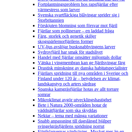
Fortplantningsproblem hos rapsfjärilar efter
värmestress som larver
Svenska svartfläckiga blåvingar sprider sig i
Storbritannien
Förskjuten blomning som försvar mot fjäril
Fjärilar som pollinerare – en laddad fråga
Färg, storlek och genetik skiljer
skogspärlemorfjärilens former
UV-ljus avslöjar busksnabbvingens larver
Sydrovfjäril har smak för stadslivet
Handel med fjärilar omsätter miljontals dollar
Vätska i vingmembran kan ge fjärilsvingar färg
Drastisk minskning av danska habitatspecialister
Fjärilars spridning till nya områden i Sverige och
Finland under 120 år
– betydelsen av klimat,
landskapstyp och arters särdrag
Spanska kamgräsfjärilar hotas av allt torrare
somrar
Mikroklimat avgör utvecklingshastighet
Bete i Natura 2000-områden hotar de
väddnätfjärilar som ska skyddas
Nektar – tema med många variationer
Snabb anpassning till dagslängd hjälper
svingelgräsfjärilens spridning norrut
Fjärilslarvernas värdväxter– Mycket mer än en