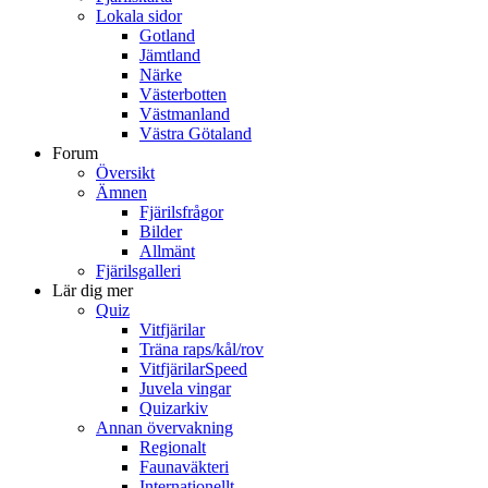
Lokala sidor
Gotland
Jämtland
Närke
Västerbotten
Västmanland
Västra Götaland
Forum
Översikt
Ämnen
Fjärilsfrågor
Bilder
Allmänt
Fjärilsgalleri
Lär dig mer
Quiz
Vitfjärilar
Träna raps/kål/rov
VitfjärilarSpeed
Juvela vingar
Quizarkiv
Annan övervakning
Regionalt
Faunaväkteri
Internationellt