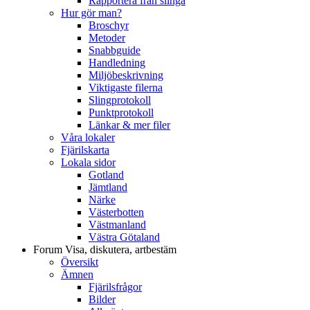
Rapportera från slinga
Hur gör man?
Broschyr
Metoder
Snabbguide
Handledning
Miljöbeskrivning
Viktigaste filerna
Slingprotokoll
Punktprotokoll
Länkar & mer filer
Våra lokaler
Fjärilskarta
Lokala sidor
Gotland
Jämtland
Närke
Västerbotten
Västmanland
Västra Götaland
Forum
Visa, diskutera, artbestäm
Översikt
Ämnen
Fjärilsfrågor
Bilder