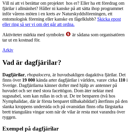
Vill ni att vi berättar om projektet hos er? Eller ha ett föredrag om
fjärilar i allmänhet? Håller ni kanske på att sätta ihop programmet
inför vårens möten i en krets av Naturskyddsföreningen, ett
entomologisk förening eller kanske en fågelklubb?
Skicka epost
eller ring så ser vi om det går att ordna.
Aktiviteter märkta med symbolen
är sådana som organisatören
tar ut en kostnad för.
Arkiv
Vad är dagfjärilar?
Dagfjärilar
,
rhopalocera
, är huvudsakligen dagaktiva fjärilar. Det
finns över
19 000
kända arter dagfjärilar i världen, varav cirka
110
i
Sverige. Dagfjärilarna känner dofter med hjälp av antenner på
huvudet och ser med stora facettögon. Dom äter nektar med
sugsnabel, som kan rullas in och ut. De tre benparen (två hos
Nymphalidae, där är första benparet tillbakabildat!) återfinns på den
slanka kroppens undersida och på ovansidan finns ofta färgstarka
brett triangulära vingar som när de vilar är resta mot varandra över
ryggen.
Exempel på dagfjärilar