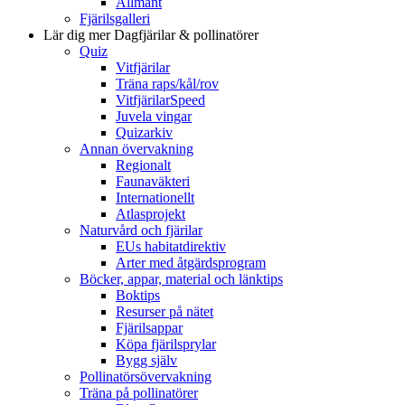
Allmänt
Fjärilsgalleri
Lär dig mer
Dagfjärilar & pollinatörer
Quiz
Vitfjärilar
Träna raps/kål/rov
VitfjärilarSpeed
Juvela vingar
Quizarkiv
Annan övervakning
Regionalt
Faunaväkteri
Internationellt
Atlasprojekt
Naturvård och fjärilar
EUs habitatdirektiv
Arter med åtgärdsprogram
Böcker, appar, material och länktips
Boktips
Resurser på nätet
Fjärilsappar
Köpa fjärilsprylar
Bygg själv
Pollinatörsövervakning
Träna på pollinatörer