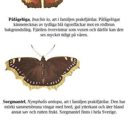
Påfågelöga
,
Inachis io
, art i familjen praktfjärilar. Påfågelögat
kännetecknas av tydliga blå ögonfläckar mot en rödbrun
bakgrundsfärg. Fjärilen övervintrar som vuxen och därför kan den
ses mycket tidigt på våren.
Sorgmantel
,
Nymphalis antiopa
, art i familjen praktfjärilar. Den har
mörkt sammetsbruna vingar med bred, gul ytterkant och äter bland
annat sav och rutten frukt. Sorgmantel finns i hela Sverige.