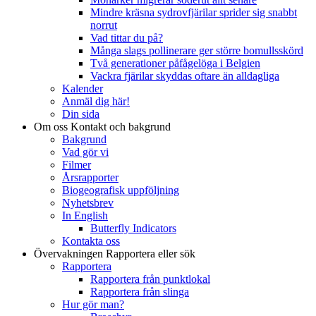
Mindre kräsna sydrovfjärilar sprider sig snabbt
norrut
Vad tittar du på?
Många slags pollinerare ger större bomullsskörd
Två generationer påfågelöga i Belgien
Vackra fjärilar skyddas oftare än alldagliga
Kalender
Anmäl dig här!
Din sida
Om oss
Kontakt och bakgrund
Bakgrund
Vad gör vi
Filmer
Årsrapporter
Biogeografisk uppföljning
Nyhetsbrev
In English
Butterfly Indicators
Kontakta oss
Övervakningen
Rapportera eller sök
Rapportera
Rapportera från punktlokal
Rapportera från slinga
Hur gör man?