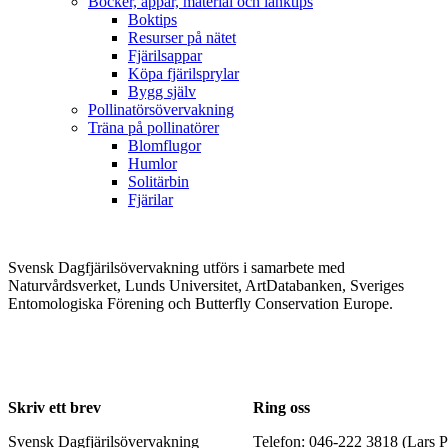
Böcker, appar, material och länktips
Boktips
Resurser på nätet
Fjärilsappar
Köpa fjärilsprylar
Bygg själv
Pollinatörsövervakning
Träna på pollinatörer
Blomflugor
Humlor
Solitärbin
Fjärilar
Svensk Dagfjärilsövervakning utförs i samarbete med
Naturvårdsverket, Lunds Universitet, ArtDatabanken, Sveriges
Entomologiska Förening och Butterfly Conservation Europe.
Skriv ett brev
Ring oss
Svensk Dagfjärilsövervakning
Telefon: 046-222 3818 (Lars P