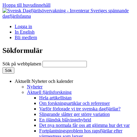
Hoppa till huvudinnehåll
Logga in
In English
Bli medlem
Sökformulär
Sök på webbplatsen
Aktuellt
Nyheter och kalender
Nyheter
Aktuell fjärilsforskning
Hela artikellistan
Om forskningsartiklar och referenser
Varför förlorade vi tre svenska dagfjärilar?
Slingrande slåtter ger större variation
En öländsk blåvingehybrid
Det nya normala får oss att glömma hur det var
Fortplantningsproblem hos rapsfjärilar efter
värmestress som larver