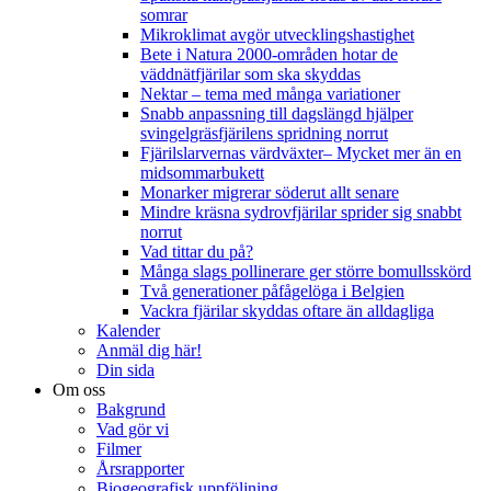
somrar
Mikroklimat avgör utvecklingshastighet
Bete i Natura 2000-områden hotar de
väddnätfjärilar som ska skyddas
Nektar – tema med många variationer
Snabb anpassning till dagslängd hjälper
svingelgräsfjärilens spridning norrut
Fjärilslarvernas värdväxter– Mycket mer än en
midsommarbukett
Monarker migrerar söderut allt senare
Mindre kräsna sydrovfjärilar sprider sig snabbt
norrut
Vad tittar du på?
Många slags pollinerare ger större bomullsskörd
Två generationer påfågelöga i Belgien
Vackra fjärilar skyddas oftare än alldagliga
Kalender
Anmäl dig här!
Din sida
Om oss
Bakgrund
Vad gör vi
Filmer
Årsrapporter
Biogeografisk uppföljning