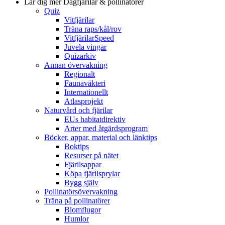
Lär dig mer
Dagfjärilar & pollinatörer
Quiz
Vitfjärilar
Träna raps/kål/rov
VitfjärilarSpeed
Juvela vingar
Quizarkiv
Annan övervakning
Regionalt
Faunaväkteri
Internationellt
Atlasprojekt
Naturvård och fjärilar
EUs habitatdirektiv
Arter med åtgärdsprogram
Böcker, appar, material och länktips
Boktips
Resurser på nätet
Fjärilsappar
Köpa fjärilsprylar
Bygg själv
Pollinatörsövervakning
Träna på pollinatörer
Blomflugor
Humlor