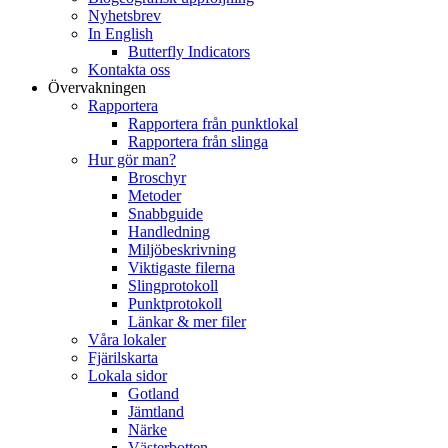
Nyhetsbrev
In English
Butterfly Indicators
Kontakta oss
Övervakningen
Rapportera
Rapportera från punktlokal
Rapportera från slinga
Hur gör man?
Broschyr
Metoder
Snabbguide
Handledning
Miljöbeskrivning
Viktigaste filerna
Slingprotokoll
Punktprotokoll
Länkar & mer filer
Våra lokaler
Fjärilskarta
Lokala sidor
Gotland
Jämtland
Närke
Västerbotten