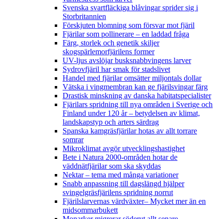
Svenska svartfläckiga blåvingar sprider sig i
Storbritannien
Förskjuten blomning som försvar mot fjäril
Fjärilar som pollinerare – en laddad fråga
Färg, storlek och genetik skiljer
skogspärlemorfjärilens former
UV-ljus avslöjar busksnabbvingens larver
Sydrovfjäril har smak för stadslivet
Handel med fjärilar omsätter miljontals dollar
Vätska i vingmembran kan ge fjärilsvingar färg
Drastisk minskning av danska habitatspecialister
Fjärilars spridning till nya områden i Sverige och
Finland under 120 år
– betydelsen av klimat,
landskapstyp och arters särdrag
Spanska kamgräsfjärilar hotas av allt torrare
somrar
Mikroklimat avgör utvecklingshastighet
Bete i Natura 2000-områden hotar de
väddnätfjärilar som ska skyddas
Nektar – tema med många variationer
Snabb anpassning till dagslängd hjälper
svingelgräsfjärilens spridning norrut
Fjärilslarvernas värdväxter– Mycket mer än en
midsommarbukett
Monarker migrerar söderut allt senare