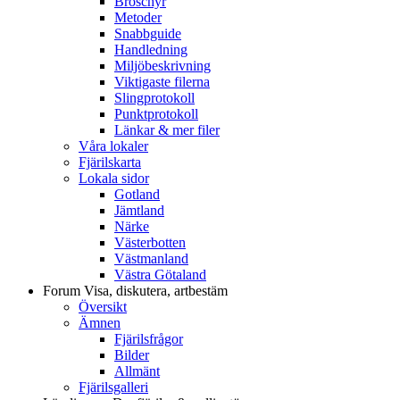
Broschyr
Metoder
Snabbguide
Handledning
Miljöbeskrivning
Viktigaste filerna
Slingprotokoll
Punktprotokoll
Länkar & mer filer
Våra lokaler
Fjärilskarta
Lokala sidor
Gotland
Jämtland
Närke
Västerbotten
Västmanland
Västra Götaland
Forum
Visa, diskutera, artbestäm
Översikt
Ämnen
Fjärilsfrågor
Bilder
Allmänt
Fjärilsgalleri