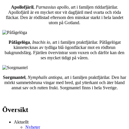
Apollofjäril
,
Parnassius apollo
, art i familjen riddarfjärilar.
Apollofjäril är en mycket stor vit dagfjäril med svarta och röda
fläckar. Den är rödlistad eftersom den minskar starkt i hela landet
utom på Gotland.
Påfågelöga
,
Inachis io
, art i familjen praktfjärilar. Påfågelögat
kännetecknas av tydliga blå ögonfläckar mot en rödbrun
bakgrundsfärg. Fjärilen övervintrar som vuxen och därför kan den
ses mycket tidigt på våren.
Sorgmantel
,
Nymphalis antiopa
, art i familjen praktfjärilar. Den har
mörkt sammetsbruna vingar med bred, gul ytterkant och äter bland
annat sav och rutten frukt. Sorgmantel finns i hela Sverige.
Översikt
Aktuellt
Nyheter