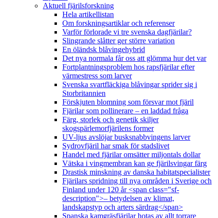
Aktuell fjärilsforskning
Hela artikellistan
Om forskningsartiklar och referenser
Varför förlorade vi tre svenska dagfjärilar?
Slingrande slåtter ger större variation
En öländsk blåvingehybrid
Det nya normala får oss att glömma hur det var
Fortplantningsproblem hos rapsfjärilar efter
värmestress som larver
Svenska svartfläckiga blåvingar sprider sig i
Storbritannien
Förskjuten blomning som försvar mot fjäril
Fjärilar som pollinerare – en laddad fråga
Färg, storlek och genetik skiljer
skogspärlemorfjärilens former
UV-ljus avslöjar busksnabbvingens larver
Sydrovfjäril har smak för stadslivet
Handel med fjärilar omsätter miljontals dollar
Vätska i vingmembran kan ge fjärilsvingar färg
Drastisk minskning av danska habitatspecialister
Fjärilars spridning till nya områden i Sverige och
Finland under 120 år <span class="sf-
description">– betydelsen av klimat,
landskapstyp och arters särdrag</span>
Spanska kamgräsfjärilar hotas av allt torrare