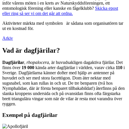
inför vårens möten i en krets av Naturskyddsföreningen, ett
entomologisk förening eller kanske en fågelklubb?
Skicka epost
eller ring så ser vi om det går att ordna.
Aktiviteter märkta med symbolen
är sådana som organisatören tar
ut en kostnad för.
Arkiv
Vad är dagfjärilar?
Dagfjärilar
,
rhopalocera
, är huvudsakligen dagaktiva fjärilar. Det
finns över
19 000
kända arter dagfjärilar i världen, varav cirka
110
i
Sverige. Dagfjärilarna känner dofter med hjälp av antenner på
huvudet och ser med stora facettögon. Dom äter nektar med
sugsnabel, som kan rullas in och ut. De tre benparen (två hos
Nymphalidae, där är första benparet tillbakabildat!) återfinns på den
slanka kroppens undersida och på ovansidan finns ofta färgstarka
brett triangulära vingar som när de vilar är resta mot varandra över
ryggen.
Exempel på dagfjärilar