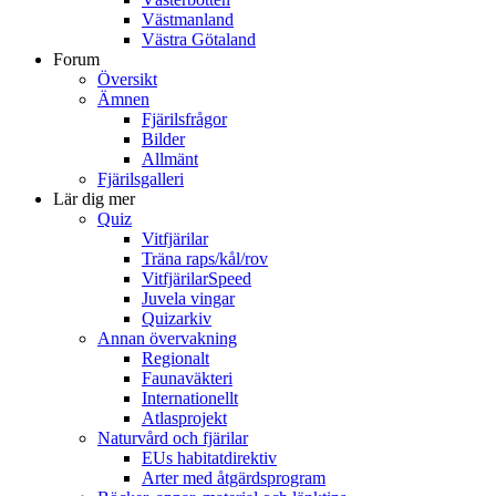
Västmanland
Västra Götaland
Forum
Översikt
Ämnen
Fjärilsfrågor
Bilder
Allmänt
Fjärilsgalleri
Lär dig mer
Quiz
Vitfjärilar
Träna raps/kål/rov
VitfjärilarSpeed
Juvela vingar
Quizarkiv
Annan övervakning
Regionalt
Faunaväkteri
Internationellt
Atlasprojekt
Naturvård och fjärilar
EUs habitatdirektiv
Arter med åtgärdsprogram