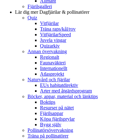
Allmänt
Fjärilsgalleri
Lär dig mer
Dagfjärilar & pollinatörer
Quiz
Vitfjärilar
Träna raps/kål/rov
VitfjärilarSpeed
Juvela vingar
Quizarkiv
Annan övervakning
Regionalt
Faunaväkteri
Internationellt
Atlasprojekt
Naturvård och fjärilar
EUs habitatdirektiv
Arter med åtgärdsprogram
Böcker, appar, material och länktips
Boktips
Resurser på nätet
Fjärilsappar
Köpa fjärilsprylar
Bygg själv
Pollinatörsövervakning
Träna på pollinatörer