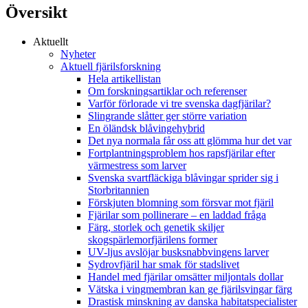
Översikt
Aktuellt
Nyheter
Aktuell fjärilsforskning
Hela artikellistan
Om forskningsartiklar och referenser
Varför förlorade vi tre svenska dagfjärilar?
Slingrande slåtter ger större variation
En öländsk blåvingehybrid
Det nya normala får oss att glömma hur det var
Fortplantningsproblem hos rapsfjärilar efter
värmestress som larver
Svenska svartfläckiga blåvingar sprider sig i
Storbritannien
Förskjuten blomning som försvar mot fjäril
Fjärilar som pollinerare – en laddad fråga
Färg, storlek och genetik skiljer
skogspärlemorfjärilens former
UV-ljus avslöjar busksnabbvingens larver
Sydrovfjäril har smak för stadslivet
Handel med fjärilar omsätter miljontals dollar
Vätska i vingmembran kan ge fjärilsvingar färg
Drastisk minskning av danska habitatspecialister