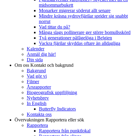
midsommarbukett
Monarker migrerar söderut allt senare
Mindre kräsna sydrovfjärilar sprider sig snabbt
norrut
Vad tittar du på?
Många slags pollinerare ger större bomullsskörd
Två generationer påfågelöga i Belgien
Vackra fjärilar skyddas oftare än alldagliga
Kalender
Anmäl dig här!
Din sida
Om oss
Kontakt och bakgrund
Bakgrund
Vad gör vi
Filmer
Årsrapporter
Biogeografisk uppföljning
Nyhetsbrev
In English
Butterfly Indicators
Kontakta oss
Övervakningen
Rapportera eller sök
Rapportera
Rapportera från punktlokal