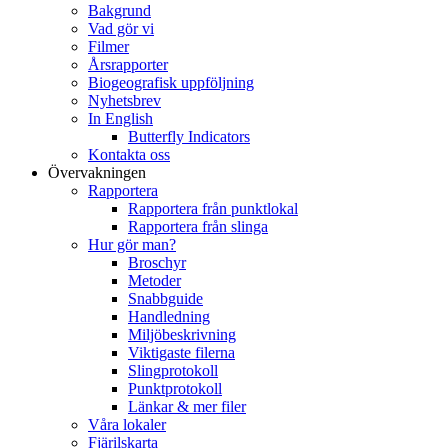
Bakgrund
Vad gör vi
Filmer
Årsrapporter
Biogeografisk uppföljning
Nyhetsbrev
In English
Butterfly Indicators
Kontakta oss
Övervakningen
Rapportera
Rapportera från punktlokal
Rapportera från slinga
Hur gör man?
Broschyr
Metoder
Snabbguide
Handledning
Miljöbeskrivning
Viktigaste filerna
Slingprotokoll
Punktprotokoll
Länkar & mer filer
Våra lokaler
Fjärilskarta