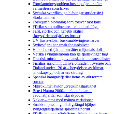
Fortplantningsproblem hos rapsfjärilar efter
värmestress som larver
Svenska svartfläckiga blåvingar sprider sig i
Storbritannien
Förskjuten blomning som försvar mot fjäril
Fjärilar som pollinerare – en laddad fråga
Färg, storlek och genetik skiljer
skogspärlemorfjärilens former
UV-ljus avslöjar busksnabbvingens larver
Sydrovfjäril har smak för stadslivet
Handel med fjärilar omsätter miljontals dollar
Vätska i vingmembran kan ge fjärilsvingar färg
Drastisk minskning av danska habitatspecialister
Fjärilars spridning till nya områden i Sverige och
Finland under 120 år
– betydelsen av klimat,
landskapstyp och arters särdrag
Spanska kamgräsfjärilar hotas av allt torrare
somrar
Mikroklimat avgör utvecklingshastighet
Bete i Natura 2000-områden hotar de
väddnätfjärilar som ska skyddas
Nektar – tema med många variationer
Snabb anpassning till dagslängd hjälper
svingelgräsfjärilens spridning norrut
Fjärilslarvernas värdväxter– Mycket mer än en