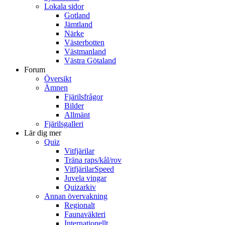
Lokala sidor
Gotland
Jämtland
Närke
Västerbotten
Västmanland
Västra Götaland
Forum
Översikt
Ämnen
Fjärilsfrågor
Bilder
Allmänt
Fjärilsgalleri
Lär dig mer
Quiz
Vitfjärilar
Träna raps/kål/rov
VitfjärilarSpeed
Juvela vingar
Quizarkiv
Annan övervakning
Regionalt
Faunaväkteri
Internationellt