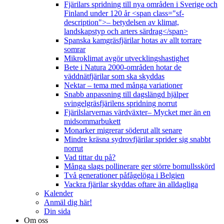
Fjärilars spridning till nya områden i Sverige och
Finland under 120 år <span class="sf-
description">– betydelsen av klimat,
landskapstyp och arters särdrag</span>
Spanska kamgräsfjärilar hotas av allt torrare
somrar
Mikroklimat avgör utvecklingshastighet
Bete i Natura 2000-områden hotar de
väddnätfjärilar som ska skyddas
Nektar – tema med många variationer
Snabb anpassning till dagslängd hjälper
svingelgräsfjärilens spridning norrut
Fjärilslarvernas värdväxter– Mycket mer än en
midsommarbukett
Monarker migrerar söderut allt senare
Mindre kräsna sydrovfjärilar sprider sig snabbt
norrut
Vad tittar du på?
Många slags pollinerare ger större bomullsskörd
Två generationer påfågelöga i Belgien
Vackra fjärilar skyddas oftare än alldagliga
Kalender
Anmäl dig här!
Din sida
Om oss