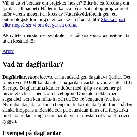
Vill ni att vi berättar om projektet hos er? Eller ha ett föredrag om
fjärilar i allmänhet? Håller ni kanske på att sätta ihop programmet
inför vårens möten i en krets av Naturskyddsföreningen, ett
entomologisk förening eller kanske en fågelklubb?
Skicka epost
eller ring så ser vi om det går att ordna.
Aktiviteter märkta med symbolen
är sådana som organisatören tar
ut en kostnad för.
Arkiv
Vad är dagfjärilar?
Dagfjärilar
,
rhopalocera
, är huvudsakligen dagaktiva fjärilar. Det
finns över
19 000
kända arter dagfjärilar i världen, varav cirka
110
i
Sverige. Dagfjärilarna känner dofter med hjälp av antenner på
huvudet och ser med stora facettögon. Dom äter nektar med
sugsnabel, som kan rullas in och ut. De tre benparen (två hos
Nymphalidae, där är första benparet tillbakabildat!) återfinns på den
slanka kroppens undersida och på ovansidan finns ofta färgstarka
brett triangulära vingar som när de vilar är resta mot varandra över
ryggen.
Exempel på dagfjärilar