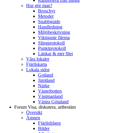
Rapportera från slinga
Hur gör man?
Broschyr
Metoder
Snabbguide
Handledning
Miljöbeskrivning
Viktigaste filerna
Slingprotokoll
Punktprotokoll
Länkar & mer filer
Våra lokaler
Fjärilskarta
Lokala sidor
Gotland
Jämtland
Närke
Västerbotten
Västmanland
Västra Götaland
Forum
Visa, diskutera, artbestäm
Översikt
Ämnen
Fjärilsfrågor
Bilder