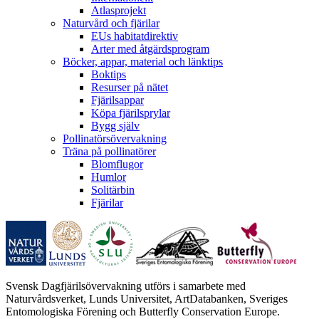
Atlasprojekt
Naturvård och fjärilar
EUs habitatdirektiv
Arter med åtgärdsprogram
Böcker, appar, material och länktips
Boktips
Resurser på nätet
Fjärilsappar
Köpa fjärilsprylar
Bygg själv
Pollinatörsövervakning
Träna på pollinatörer
Blomflugor
Humlor
Solitärbin
Fjärilar
Svensk Dagfjärilsövervakning utförs i samarbete med
Naturvårdsverket, Lunds Universitet, ArtDatabanken, Sveriges
Entomologiska Förening och Butterfly Conservation Europe.