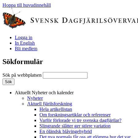
Hoppa till huvudinnehåll
Logga in
In English
Bli medlem
Sökformulär
Sök på webbplatsen
Aktuellt
Nyheter och kalender
Nyheter
Aktuell fjärilsforskning
Hela artikellistan
Om forskningsartiklar och referenser
Varför förlorade vi tre svenska dagfjärilar?
Slingrande slåtter ger större variation
En öländsk blåvingehybrid
Det nya normala får oss att glömma hur det var