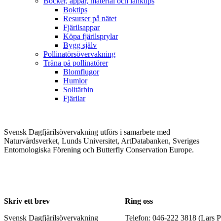
Böcker, appar, material och länktips
Boktips
Resurser på nätet
Fjärilsappar
Köpa fjärilsprylar
Bygg själv
Pollinatörsövervakning
Träna på pollinatörer
Blomflugor
Humlor
Solitärbin
Fjärilar
Svensk Dagfjärilsövervakning utförs i samarbete med
Naturvårdsverket, Lunds Universitet, ArtDatabanken, Sveriges
Entomologiska Förening och Butterfly Conservation Europe.
Skriv ett brev
Ring oss
Svensk Dagfjärilsövervakning
Telefon: 046-222 3818 (Lars P