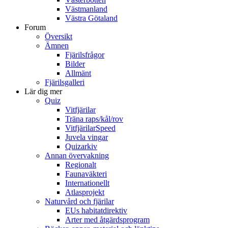
Västmanland
Västra Götaland
Forum
Översikt
Ämnen
Fjärilsfrågor
Bilder
Allmänt
Fjärilsgalleri
Lär dig mer
Quiz
Vitfjärilar
Träna raps/kål/rov
VitfjärilarSpeed
Juvela vingar
Quizarkiv
Annan övervakning
Regionalt
Faunaväkteri
Internationellt
Atlasprojekt
Naturvård och fjärilar
EUs habitatdirektiv
Arter med åtgärdsprogram