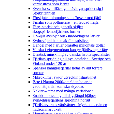
värmestress som larver
Svenska svartfläckiga blåvingar sprider sig i
Storbritannien
Förskjuten blomning som försvar mot fjäril
Fjärilar som pollinerare – en laddad fråga
Färg, storlek och genetik skiljer
skogspärlemorfjärilens former
UV-ljus avslöjar busksnabbvingens larver
Sydrovfjäril har smak för stadslivet
Handel med fjärilar omsätter miljontals dollar
Vätska i vingmembran kan ge fjärilsvingar färg
Drastisk minskning av danska habitatspecialister
Fjärilars spridning till nya områden i Sverige och
Finland under 120 år
Spanska kamgräsfjärilar hotas av allt torrare
somrar
Mikroklimat avgör utvecklingshastighet
Bete i Natura 2000-områden hotar de
väddnätfjärilar som ska skyddas
Nektar – tema med många variationer
Snabb anpassning till dagslängd hjälper
svingelgräsfjärilens spridning norrut
Fjärilslarvernas värdväxter– Mycket mer än en
midsommarbukett
Monarker migrerar söderut allt senare