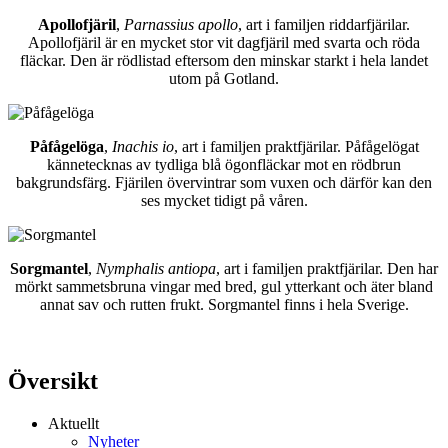
Apollofjäril
,
Parnassius apollo
, art i familjen riddarfjärilar.
Apollofjäril är en mycket stor vit dagfjäril med svarta och röda
fläckar. Den är rödlistad eftersom den minskar starkt i hela landet
utom på Gotland.
Påfågelöga
,
Inachis io
, art i familjen praktfjärilar. Påfågelögat
kännetecknas av tydliga blå ögonfläckar mot en rödbrun
bakgrundsfärg. Fjärilen övervintrar som vuxen och därför kan den
ses mycket tidigt på våren.
Sorgmantel
,
Nymphalis antiopa
, art i familjen praktfjärilar. Den har
mörkt sammetsbruna vingar med bred, gul ytterkant och äter bland
annat sav och rutten frukt. Sorgmantel finns i hela Sverige.
Översikt
Aktuellt
Nyheter