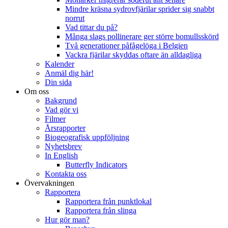
Mindre kräsna sydrovfjärilar sprider sig snabbt
norrut
Vad tittar du på?
Många slags pollinerare ger större bomullsskörd
Två generationer påfågelöga i Belgien
Vackra fjärilar skyddas oftare än alldagliga
Kalender
Anmäl dig här!
Din sida
Om oss
Bakgrund
Vad gör vi
Filmer
Årsrapporter
Biogeografisk uppföljning
Nyhetsbrev
In English
Butterfly Indicators
Kontakta oss
Övervakningen
Rapportera
Rapportera från punktlokal
Rapportera från slinga
Hur gör man?