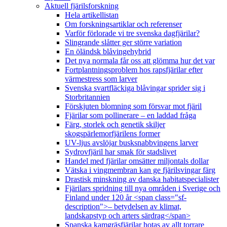
Aktuell fjärilsforskning
Hela artikellistan
Om forskningsartiklar och referenser
Varför förlorade vi tre svenska dagfjärilar?
Slingrande slåtter ger större variation
En öländsk blåvingehybrid
Det nya normala får oss att glömma hur det var
Fortplantningsproblem hos rapsfjärilar efter
värmestress som larver
Svenska svartfläckiga blåvingar sprider sig i
Storbritannien
Förskjuten blomning som försvar mot fjäril
Fjärilar som pollinerare – en laddad fråga
Färg, storlek och genetik skiljer
skogspärlemorfjärilens former
UV-ljus avslöjar busksnabbvingens larver
Sydrovfjäril har smak för stadslivet
Handel med fjärilar omsätter miljontals dollar
Vätska i vingmembran kan ge fjärilsvingar färg
Drastisk minskning av danska habitatspecialister
Fjärilars spridning till nya områden i Sverige och
Finland under 120 år <span class="sf-
description">– betydelsen av klimat,
landskapstyp och arters särdrag</span>
Spanska kamgräsfjärilar hotas av allt torrare