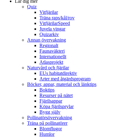
Lär dig mer
Quiz
Vitfjärilar
Träna raps/kål/rov
VitfjärilarSpeed
Juvela vingar
Quizarkiv
Annan övervakning
Regionalt
Faunaväkteri
Internationellt
Atlasprojekt
Naturvård och fjärilar
EUs habitatdirektiv
Arter med åtgärdsprogram
Böcker, appar, material och länktips
Boktips
Resurser på nätet
Fjärilsappar
Köpa fjärilsprylar
Bygg själv
Pollinatörsövervakning
Träna på pollinatörer
Blomflugor
Humlor