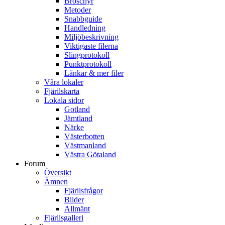
Broschyr
Metoder
Snabbguide
Handledning
Miljöbeskrivning
Viktigaste filerna
Slingprotokoll
Punktprotokoll
Länkar & mer filer
Våra lokaler
Fjärilskarta
Lokala sidor
Gotland
Jämtland
Närke
Västerbotten
Västmanland
Västra Götaland
Forum
Översikt
Ämnen
Fjärilsfrågor
Bilder
Allmänt
Fjärilsgalleri