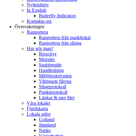
Nyhetsbrev
In English
Butterfly Indicators
Kontakta oss
Övervakningen
Rapportera
Rapportera från punktlokal
Rapportera från slinga
Hur gör man?
Broschyr
Metoder
Snabbguide
Handledning
Miljöbeskrivning
Viktigaste filerna
Slingprotokoll
Punktprotokoll
Länkar & mer filer
Våra lokaler
Fjärilskarta
Lokala sidor
Gotland
Jämtland
Närke
Västerbotten