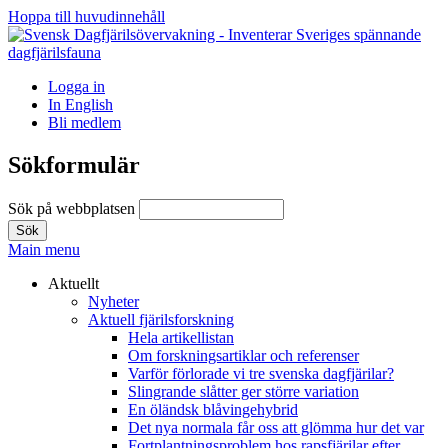
Hoppa till huvudinnehåll
Logga in
In English
Bli medlem
Sökformulär
Sök på webbplatsen
Main menu
Aktuellt
Nyheter
Aktuell fjärilsforskning
Hela artikellistan
Om forskningsartiklar och referenser
Varför förlorade vi tre svenska dagfjärilar?
Slingrande slåtter ger större variation
En öländsk blåvingehybrid
Det nya normala får oss att glömma hur det var
Fortplantningsproblem hos rapsfjärilar efter