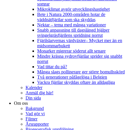
somrar
Mikroklimat avgör utvecklingshastighet
Bete i Natura 2000-områden hotar de
väddnätfjärilar som ska skyddas
Nektar – tema med många variationer
Snabb anpassning till dagslängd hjälper
svingelgräsfjärilens spridning norrut
Fjärilslarvernas värdväxter– Mycket mer än en
midsommarbukett
Monarker migrerar söderut allt senare
Mindre kräsna sydrovfjärilar sprider sig snabbt
norrut
Vad tittar du på?
Många slags pollinerare ger större bomullsskörd
Två generationer påfågelöga i Belgien
Vackra fjärilar skyddas oftare än alldagliga
Kalender
Anmäl dig här!
Din sida
Om oss
Bakgrund
Vad gör vi
Filmer
Årsrapporter
Biogeografisk uppföljning