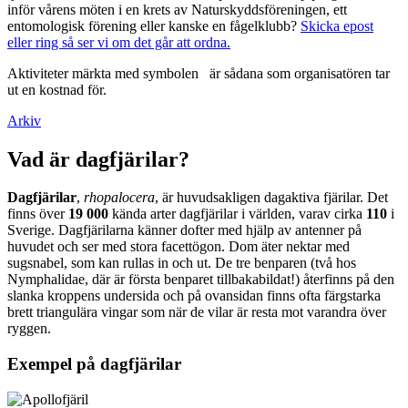
inför vårens möten i en krets av Naturskyddsföreningen, ett
entomologisk förening eller kanske en fågelklubb?
Skicka epost
eller ring så ser vi om det går att ordna.
Aktiviteter märkta med symbolen
är sådana som organisatören tar
ut en kostnad för.
Arkiv
Vad är dagfjärilar?
Dagfjärilar
,
rhopalocera
, är huvudsakligen dagaktiva fjärilar. Det
finns över
19 000
kända arter dagfjärilar i världen, varav cirka
110
i
Sverige. Dagfjärilarna känner dofter med hjälp av antenner på
huvudet och ser med stora facettögon. Dom äter nektar med
sugsnabel, som kan rullas in och ut. De tre benparen (två hos
Nymphalidae, där är första benparet tillbakabildat!) återfinns på den
slanka kroppens undersida och på ovansidan finns ofta färgstarka
brett triangulära vingar som när de vilar är resta mot varandra över
ryggen.
Exempel på dagfjärilar