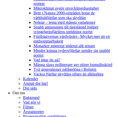
somrar
Mikroklimat avgör utvecklingshastighet
Bete i Natura 2000-områden hotar de
väddnätfjärilar som ska skyddas
Nektar – tema med många variationer
Snabb anpassning till dagslängd hjälper
svingelgräsfjärilens spridning norrut
Fjärilslarvernas värdväxter– Mycket mer än en
midsommarbukett
Monarker migrerar söderut allt senare
Mindre kräsna sydrovfjärilar sprider sig snabbt
norrut
Vad tittar du på?
Många slags pollinerare ger större bomullsskörd
Två generationer påfågelöga i Belgien
Vackra fjärilar skyddas oftare än alldagliga
Kalender
Anmäl dig här!
Din sida
Om oss
Bakgrund
Vad gör vi
Filmer
Årsrapporter
Biogeografisk uppföljning