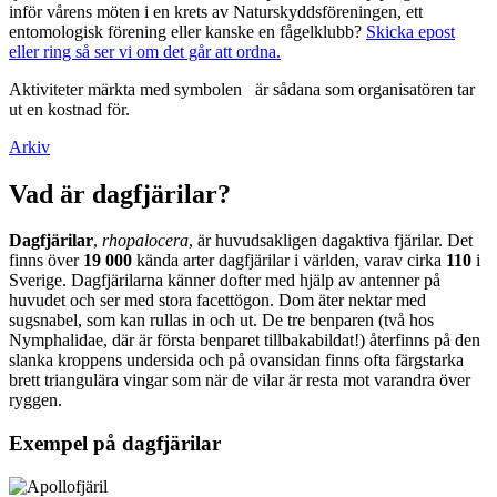
inför vårens möten i en krets av Naturskyddsföreningen, ett
entomologisk förening eller kanske en fågelklubb?
Skicka epost
eller ring så ser vi om det går att ordna.
Aktiviteter märkta med symbolen
är sådana som organisatören tar
ut en kostnad för.
Arkiv
Vad är dagfjärilar?
Dagfjärilar
,
rhopalocera
, är huvudsakligen dagaktiva fjärilar. Det
finns över
19 000
kända arter dagfjärilar i världen, varav cirka
110
i
Sverige. Dagfjärilarna känner dofter med hjälp av antenner på
huvudet och ser med stora facettögon. Dom äter nektar med
sugsnabel, som kan rullas in och ut. De tre benparen (två hos
Nymphalidae, där är första benparet tillbakabildat!) återfinns på den
slanka kroppens undersida och på ovansidan finns ofta färgstarka
brett triangulära vingar som när de vilar är resta mot varandra över
ryggen.
Exempel på dagfjärilar