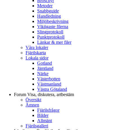
Broschyr
Metoder
Snabbguide
Handledning
Miljöbeskrivning
Viktigaste filerna
Slingprotokoll
Punktprotokoll
Länkar & mer filer
Våra lokaler
Fjärilskarta
Lokala sidor
Gotland
Jämtland
Närke
Västerbotten
Västmanland
Västra Götaland
Forum
Visa, diskutera, artbestäm
Översikt
Ämnen
Fjärilsfrågor
Bilder
Allmänt
Fjärilsgalleri