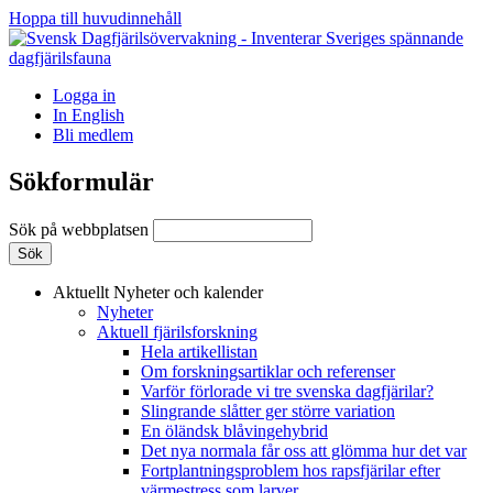
Hoppa till huvudinnehåll
Logga in
In English
Bli medlem
Sökformulär
Sök på webbplatsen
Aktuellt
Nyheter och kalender
Nyheter
Aktuell fjärilsforskning
Hela artikellistan
Om forskningsartiklar och referenser
Varför förlorade vi tre svenska dagfjärilar?
Slingrande slåtter ger större variation
En öländsk blåvingehybrid
Det nya normala får oss att glömma hur det var
Fortplantningsproblem hos rapsfjärilar efter
värmestress som larver