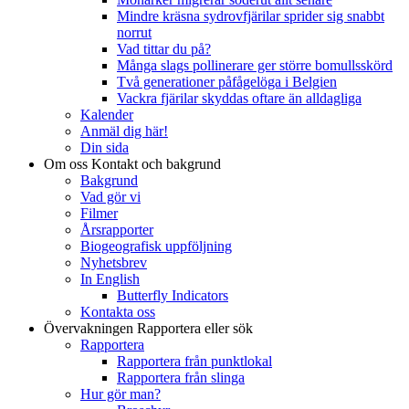
Mindre kräsna sydrovfjärilar sprider sig snabbt
norrut
Vad tittar du på?
Många slags pollinerare ger större bomullsskörd
Två generationer påfågelöga i Belgien
Vackra fjärilar skyddas oftare än alldagliga
Kalender
Anmäl dig här!
Din sida
Om oss
Kontakt och bakgrund
Bakgrund
Vad gör vi
Filmer
Årsrapporter
Biogeografisk uppföljning
Nyhetsbrev
In English
Butterfly Indicators
Kontakta oss
Övervakningen
Rapportera eller sök
Rapportera
Rapportera från punktlokal
Rapportera från slinga
Hur gör man?