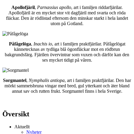
Apollofjäril
,
Parnassius apollo
, art i familjen riddarfjärilar.
Apollofjäril är en mycket stor vit dagfjäril med svarta och röda
fläckar. Den är rödlistad eftersom den minskar starkt i hela landet
utom på Gotland.
Påfågelöga
,
Inachis io
, art i familjen praktfjärilar. Påfågelögat
kännetecknas av tydliga blå ögonfläckar mot en rödbrun
bakgrundsfärg. Fjärilen övervintrar som vuxen och därför kan den
ses mycket tidigt på våren.
Sorgmantel
,
Nymphalis antiopa
, art i familjen praktfjärilar. Den har
mörkt sammetsbruna vingar med bred, gul ytterkant och äter bland
annat sav och rutten frukt. Sorgmantel finns i hela Sverige.
Översikt
Aktuellt
Nyheter