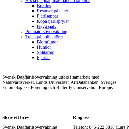
Böcker, appar, material och länktips
Boktips
Resurser på nätet
Fjärilsappar
Köpa fjärilsprylar
Bygg själv
Pollinatörsövervakning
Träna på pollinatörer
Blomflugor
Humlor
Solitärbin
Fjärilar
Svensk Dagfjärilsövervakning utförs i samarbete med
Naturvårdsverket, Lunds Universitet, ArtDatabanken, Sveriges
Entomologiska Förening och Butterfly Conservation Europe.
Skriv ett brev
Ring oss
Svensk Dagfjärilsövervakning
Telefon: 046-222 3818 (Lars P