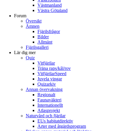
Västmanland
Västra Götaland
Forum
Översikt
Ämnen
Fjärilsfrågor
Bilder
Allmänt
Fjärilsgalleri
Lär dig mer
Quiz
Vitfjärilar
Träna raps/kål/rov
VitfjärilarSpeed
Juvela vingar
Quizarkiv
Annan övervakning
Regionalt
Faunaväkteri
Internationellt
Atlasprojekt
Naturvård och fjärilar
EUs habitatdirektiv
Arter med åtgärdsprogram