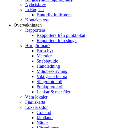
Nyhetsbrev
In English
Butterfly Indicators
Kontakta oss
Övervakningen
Rapportera
Rapportera från punktlokal
Rapportera från slinga
Hur gör man?
Broschyr
Metoder
Snabbguide
Handledning
Miljöbeskrivning
Viktigaste filerna
Slingprotokoll
Punktprotokoll
Länkar & mer filer
Våra lokaler
Fjärilskarta
Lokala sidor
Gotland
Jämtland
Närke
Västerbotten