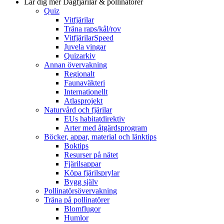
Lär dig mer
Dagfjärilar & pollinatörer
Quiz
Vitfjärilar
Träna raps/kål/rov
VitfjärilarSpeed
Juvela vingar
Quizarkiv
Annan övervakning
Regionalt
Faunaväkteri
Internationellt
Atlasprojekt
Naturvård och fjärilar
EUs habitatdirektiv
Arter med åtgärdsprogram
Böcker, appar, material och länktips
Boktips
Resurser på nätet
Fjärilsappar
Köpa fjärilsprylar
Bygg själv
Pollinatörsövervakning
Träna på pollinatörer
Blomflugor
Humlor