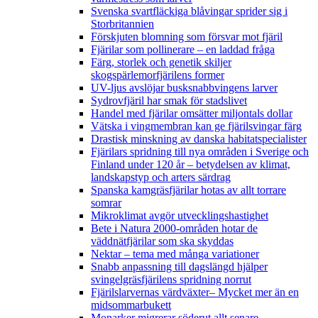
Svenska svartfläckiga blåvingar sprider sig i
Storbritannien
Förskjuten blomning som försvar mot fjäril
Fjärilar som pollinerare – en laddad fråga
Färg, storlek och genetik skiljer
skogspärlemorfjärilens former
UV-ljus avslöjar busksnabbvingens larver
Sydrovfjäril har smak för stadslivet
Handel med fjärilar omsätter miljontals dollar
Vätska i vingmembran kan ge fjärilsvingar färg
Drastisk minskning av danska habitatspecialister
Fjärilars spridning till nya områden i Sverige och
Finland under 120 år
– betydelsen av klimat,
landskapstyp och arters särdrag
Spanska kamgräsfjärilar hotas av allt torrare
somrar
Mikroklimat avgör utvecklingshastighet
Bete i Natura 2000-områden hotar de
väddnätfjärilar som ska skyddas
Nektar – tema med många variationer
Snabb anpassning till dagslängd hjälper
svingelgräsfjärilens spridning norrut
Fjärilslarvernas värdväxter– Mycket mer än en
midsommarbukett
Monarker migrerar söderut allt senare