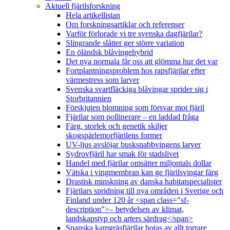
Aktuell fjärilsforskning
Hela artikellistan
Om forskningsartiklar och referenser
Varför förlorade vi tre svenska dagfjärilar?
Slingrande slåtter ger större variation
En öländsk blåvingehybrid
Det nya normala får oss att glömma hur det var
Fortplantningsproblem hos rapsfjärilar efter
värmestress som larver
Svenska svartfläckiga blåvingar sprider sig i
Storbritannien
Förskjuten blomning som försvar mot fjäril
Fjärilar som pollinerare – en laddad fråga
Färg, storlek och genetik skiljer
skogspärlemorfjärilens former
UV-ljus avslöjar busksnabbvingens larver
Sydrovfjäril har smak för stadslivet
Handel med fjärilar omsätter miljontals dollar
Vätska i vingmembran kan ge fjärilsvingar färg
Drastisk minskning av danska habitatspecialister
Fjärilars spridning till nya områden i Sverige och
Finland under 120 år <span class="sf-
description">– betydelsen av klimat,
landskapstyp och arters särdrag</span>
Spanska kamgräsfjärilar hotas av allt torrare