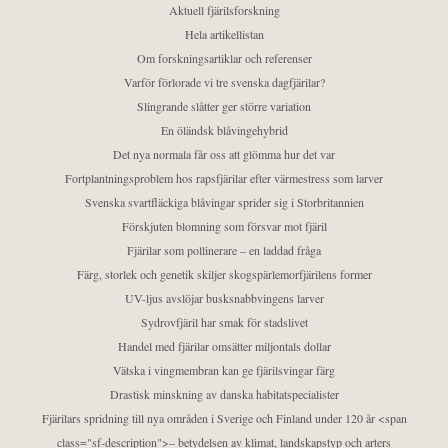
Aktuell fjärilsforskning
Hela artikellistan
Om forskningsartiklar och referenser
Varför förlorade vi tre svenska dagfjärilar?
Slingrande slåtter ger större variation
En öländsk blåvingehybrid
Det nya normala får oss att glömma hur det var
Fortplantningsproblem hos rapsfjärilar efter värmestress som larver
Svenska svartfläckiga blåvingar sprider sig i Storbritannien
Förskjuten blomning som försvar mot fjäril
Fjärilar som pollinerare – en laddad fråga
Färg, storlek och genetik skiljer skogspärlemorfjärilens former
UV-ljus avslöjar busksnabbvingens larver
Sydrovfjäril har smak för stadslivet
Handel med fjärilar omsätter miljontals dollar
Vätska i vingmembran kan ge fjärilsvingar färg
Drastisk minskning av danska habitatspecialister
Fjärilars spridning till nya områden i Sverige och Finland under 120 år <span
class="sf-description">– betydelsen av klimat, landskapstyp och arters