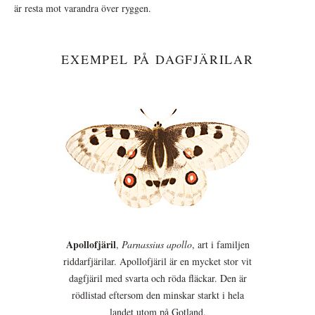
är resta mot varandra över ryggen.
EXEMPEL PÅ DAGFJÄRILAR
Apollofjäril
,
Parnassius apollo
, art i familjen
riddarfjärilar. Apollofjäril är en mycket stor vit
dagfjäril med svarta och röda fläckar. Den är
rödlistad eftersom den minskar starkt i hela
landet utom på Gotland.