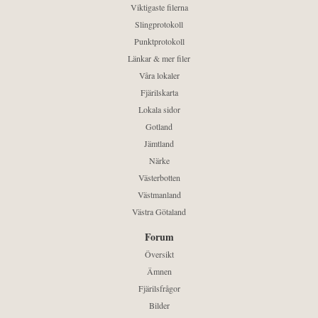
Viktigaste filerna
Slingprotokoll
Punktprotokoll
Länkar & mer filer
Våra lokaler
Fjärilskarta
Lokala sidor
Gotland
Jämtland
Närke
Västerbotten
Västmanland
Västra Götaland
Forum
Översikt
Ämnen
Fjärilsfrågor
Bilder