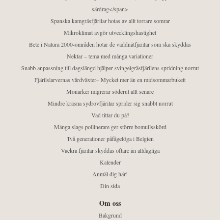
särdrag</span>
Spanska kamgräsfjärilar hotas av allt torrare somrar
Mikroklimat avgör utvecklingshastighet
Bete i Natura 2000-områden hotar de väddnätfjärilar som ska skyddas
Nektar – tema med många variationer
Snabb anpassning till dagslängd hjälper svingelgräsfjärilens spridning norrut
Fjärilslarvernas värdväxter– Mycket mer än en midsommarbukett
Monarker migrerar söderut allt senare
Mindre kräsna sydrovfjärilar sprider sig snabbt norrut
Vad tittar du på?
Många slags pollinerare ger större bomullsskörd
Två generationer påfågelöga i Belgien
Vackra fjärilar skyddas oftare än alldagliga
Kalender
Anmäl dig här!
Din sida
Om oss
Bakgrund