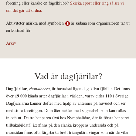
förening eller kanske en fågelklubb?
Skicka epost eller ring så ser vi
om det går att ordna.
Aktiviteter märkta med symbolen
är sådana som organisatören tar ut
en kostnad för.
Arkiv
Vad är dagfjärilar?
Dagfjärilar
,
rhopalocera
, är huvudsakligen dagaktiva fjärilar. Det finns
19 000
110
över
kända arter dagfjärilar i världen, varav cirka
i Sverige.
Dagfjärilarna känner dofter med hjälp av antenner på huvudet och ser
med stora facettögon. Dom äter nektar med sugsnabel, som kan rullas
in och ut. De tre benparen (två hos Nymphalidae, där är första benparet
tillbakabildat!) återfinns på den slanka kroppens undersida och på
ovansidan finns ofta färgstarka brett triangulära vingar som när de vilar