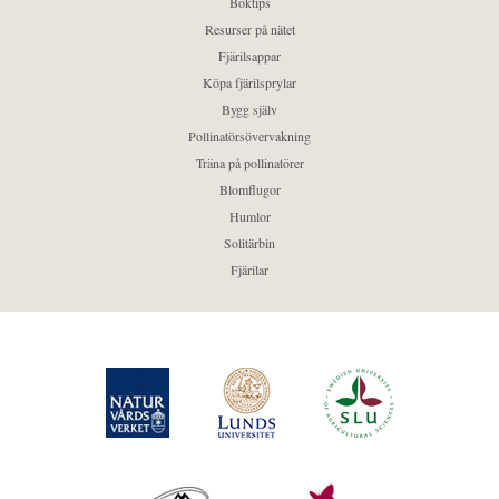
Boktips
Resurser på nätet
Fjärilsappar
Köpa fjärilsprylar
Bygg själv
Pollinatörsövervakning
Träna på pollinatörer
Blomflugor
Humlor
Solitärbin
Fjärilar