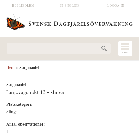
Hoppa till huvudinnehåll
BLI MEDLEM
IN ENGLISH
LOGGA IN
Sökformulär
Hem
» Sorgmantel
Sorgmantel
Linjevägenpkt 13 - slinga
Platskategori:
Slinga
Antal observationer:
1