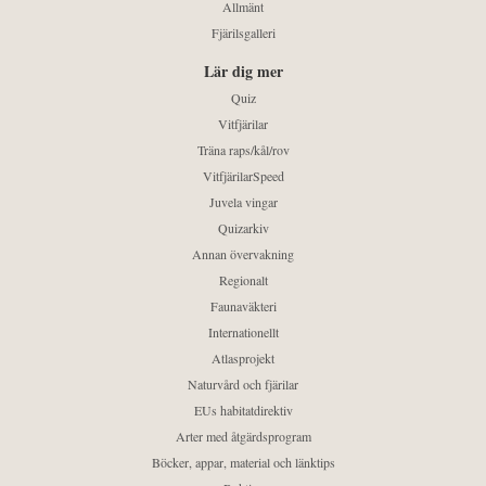
Allmänt
Fjärilsgalleri
Lär dig mer
Quiz
Vitfjärilar
Träna raps/kål/rov
VitfjärilarSpeed
Juvela vingar
Quizarkiv
Annan övervakning
Regionalt
Faunaväkteri
Internationellt
Atlasprojekt
Naturvård och fjärilar
EUs habitatdirektiv
Arter med åtgärdsprogram
Böcker, appar, material och länktips