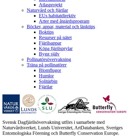
Atlasprojekt
Naturvård och fjärilar
EUs habitatdirektiv
Arter med åtgärdsprogram
Böcker, appar, material och länktips
Boktips
Resurser på nätet
Fjärilsappar
Köpa fjärilsprylar
Bygg själv
Pollinatörsövervakning
Träna på pollinatörer
Blomflugor
Humlor
Solitärbin
Fjärilar
Svensk Dagfjärilsövervakning utförs i samarbete med
Naturvårdsverket, Lunds Universitet, ArtDatabanken, Sveriges
Entomologiska Förening och Butterfly Conservation Europe.