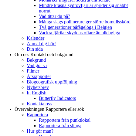
Mindre kräsna sydrovfjärilar sprider sig snabbt
norrut
Vad tittar du på?
Många slags pollinerare ger större bomullsskörd
Två generationer påfågelöga i Belgien
Vackra fjärilar skyddas oftare än alldagliga
Kalender
Anmäl dig här!
Din sida
Om oss
Kontakt och bakgrund
Bakgrund
Vad gör vi
Filmer
Årsrapporter
Biogeografisk uppföljning
Nyhetsbrev
In English
Butterfly Indicators
Kontakta oss
Övervakningen
Rapportera eller sök
Rapportera
Rapportera från punktlokal
Rapportera från slinga
Hur gör man?