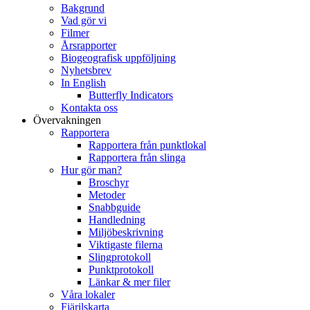
Bakgrund
Vad gör vi
Filmer
Årsrapporter
Biogeografisk uppföljning
Nyhetsbrev
In English
Butterfly Indicators
Kontakta oss
Övervakningen
Rapportera
Rapportera från punktlokal
Rapportera från slinga
Hur gör man?
Broschyr
Metoder
Snabbguide
Handledning
Miljöbeskrivning
Viktigaste filerna
Slingprotokoll
Punktprotokoll
Länkar & mer filer
Våra lokaler
Fjärilskarta