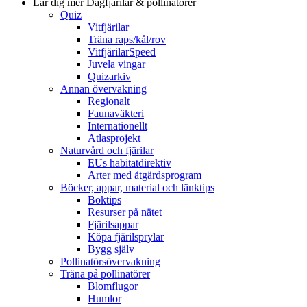
Lär dig mer
Dagfjärilar & pollinatörer
Quiz
Vitfjärilar
Träna raps/kål/rov
VitfjärilarSpeed
Juvela vingar
Quizarkiv
Annan övervakning
Regionalt
Faunaväkteri
Internationellt
Atlasprojekt
Naturvård och fjärilar
EUs habitatdirektiv
Arter med åtgärdsprogram
Böcker, appar, material och länktips
Boktips
Resurser på nätet
Fjärilsappar
Köpa fjärilsprylar
Bygg själv
Pollinatörsövervakning
Träna på pollinatörer
Blomflugor
Humlor