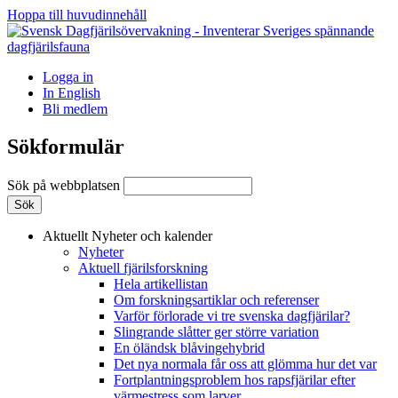
Hoppa till huvudinnehåll
Logga in
In English
Bli medlem
Sökformulär
Sök på webbplatsen
Aktuellt
Nyheter och kalender
Nyheter
Aktuell fjärilsforskning
Hela artikellistan
Om forskningsartiklar och referenser
Varför förlorade vi tre svenska dagfjärilar?
Slingrande slåtter ger större variation
En öländsk blåvingehybrid
Det nya normala får oss att glömma hur det var
Fortplantningsproblem hos rapsfjärilar efter
värmestress som larver