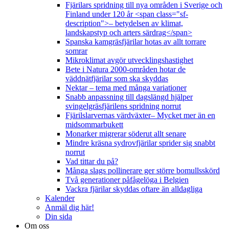
Fjärilars spridning till nya områden i Sverige och
Finland under 120 år <span class="sf-
description">– betydelsen av klimat,
landskapstyp och arters särdrag</span>
Spanska kamgräsfjärilar hotas av allt torrare
somrar
Mikroklimat avgör utvecklingshastighet
Bete i Natura 2000-områden hotar de
väddnätfjärilar som ska skyddas
Nektar – tema med många variationer
Snabb anpassning till dagslängd hjälper
svingelgräsfjärilens spridning norrut
Fjärilslarvernas värdväxter– Mycket mer än en
midsommarbukett
Monarker migrerar söderut allt senare
Mindre kräsna sydrovfjärilar sprider sig snabbt
norrut
Vad tittar du på?
Många slags pollinerare ger större bomullsskörd
Två generationer påfågelöga i Belgien
Vackra fjärilar skyddas oftare än alldagliga
Kalender
Anmäl dig här!
Din sida
Om oss