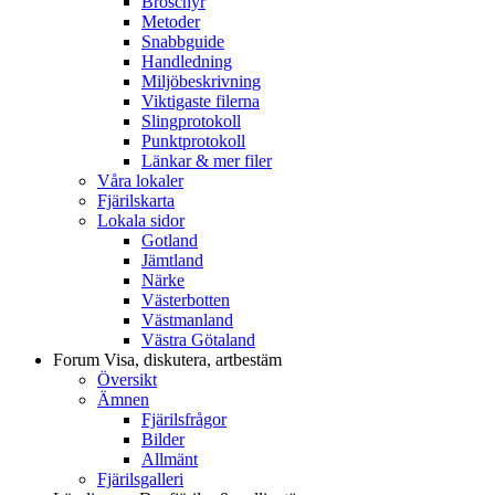
Broschyr
Metoder
Snabbguide
Handledning
Miljöbeskrivning
Viktigaste filerna
Slingprotokoll
Punktprotokoll
Länkar & mer filer
Våra lokaler
Fjärilskarta
Lokala sidor
Gotland
Jämtland
Närke
Västerbotten
Västmanland
Västra Götaland
Forum
Visa, diskutera, artbestäm
Översikt
Ämnen
Fjärilsfrågor
Bilder
Allmänt
Fjärilsgalleri