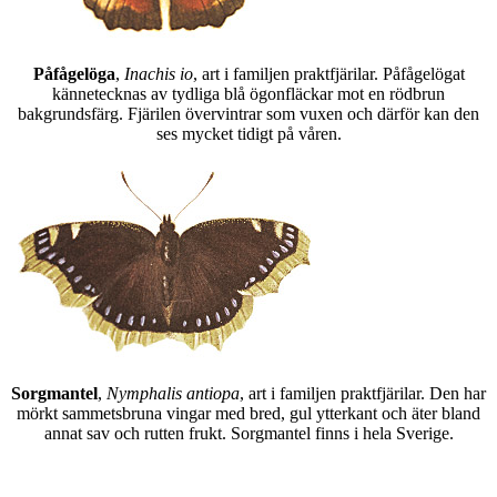
Påfågelöga
,
Inachis io
, art i familjen praktfjärilar. Påfågelögat
kännetecknas av tydliga blå ögonfläckar mot en rödbrun
bakgrundsfärg. Fjärilen övervintrar som vuxen och därför kan den
ses mycket tidigt på våren.
Sorgmantel
,
Nymphalis antiopa
, art i familjen praktfjärilar. Den har
mörkt sammetsbruna vingar med bred, gul ytterkant och äter bland
annat sav och rutten frukt. Sorgmantel finns i hela Sverige.