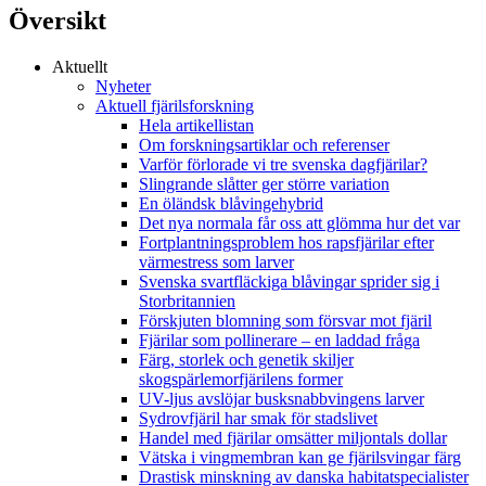
Översikt
Aktuellt
Nyheter
Aktuell fjärilsforskning
Hela artikellistan
Om forskningsartiklar och referenser
Varför förlorade vi tre svenska dagfjärilar?
Slingrande slåtter ger större variation
En öländsk blåvingehybrid
Det nya normala får oss att glömma hur det var
Fortplantningsproblem hos rapsfjärilar efter
värmestress som larver
Svenska svartfläckiga blåvingar sprider sig i
Storbritannien
Förskjuten blomning som försvar mot fjäril
Fjärilar som pollinerare – en laddad fråga
Färg, storlek och genetik skiljer
skogspärlemorfjärilens former
UV-ljus avslöjar busksnabbvingens larver
Sydrovfjäril har smak för stadslivet
Handel med fjärilar omsätter miljontals dollar
Vätska i vingmembran kan ge fjärilsvingar färg
Drastisk minskning av danska habitatspecialister