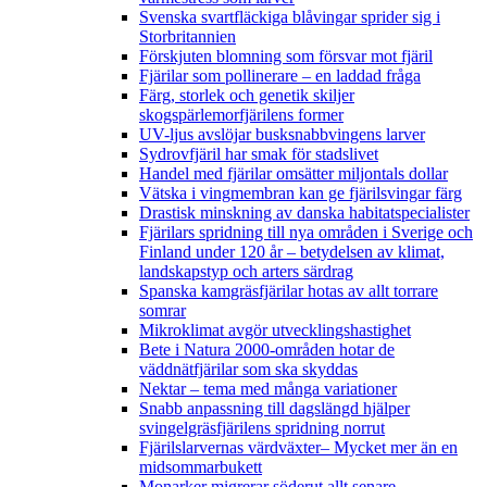
Svenska svartfläckiga blåvingar sprider sig i
Storbritannien
Förskjuten blomning som försvar mot fjäril
Fjärilar som pollinerare – en laddad fråga
Färg, storlek och genetik skiljer
skogspärlemorfjärilens former
UV-ljus avslöjar busksnabbvingens larver
Sydrovfjäril har smak för stadslivet
Handel med fjärilar omsätter miljontals dollar
Vätska i vingmembran kan ge fjärilsvingar färg
Drastisk minskning av danska habitatspecialister
Fjärilars spridning till nya områden i Sverige och
Finland under 120 år
– betydelsen av klimat,
landskapstyp och arters särdrag
Spanska kamgräsfjärilar hotas av allt torrare
somrar
Mikroklimat avgör utvecklingshastighet
Bete i Natura 2000-områden hotar de
väddnätfjärilar som ska skyddas
Nektar – tema med många variationer
Snabb anpassning till dagslängd hjälper
svingelgräsfjärilens spridning norrut
Fjärilslarvernas värdväxter– Mycket mer än en
midsommarbukett
Monarker migrerar söderut allt senare