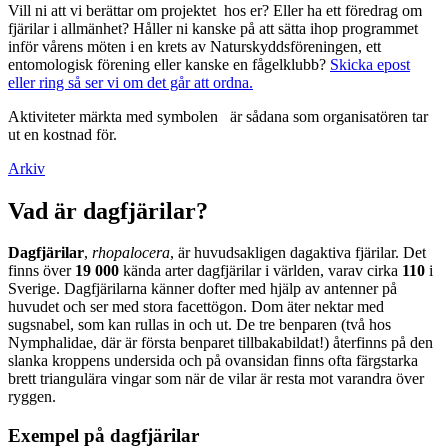
Vill ni att vi berättar om projektet hos er? Eller ha ett föredrag om
fjärilar i allmänhet? Håller ni kanske på att sätta ihop programmet
inför vårens möten i en krets av Naturskyddsföreningen, ett
entomologisk förening eller kanske en fågelklubb?
Skicka epost
eller ring så ser vi om det går att ordna.
Aktiviteter märkta med symbolen
är sådana som organisatören tar
ut en kostnad för.
Arkiv
Vad är dagfjärilar?
Dagfjärilar
,
rhopalocera
, är huvudsakligen dagaktiva fjärilar. Det
finns över
19 000
kända arter dagfjärilar i världen, varav cirka
110
i
Sverige. Dagfjärilarna känner dofter med hjälp av antenner på
huvudet och ser med stora facettögon. Dom äter nektar med
sugsnabel, som kan rullas in och ut. De tre benparen (två hos
Nymphalidae, där är första benparet tillbakabildat!) återfinns på den
slanka kroppens undersida och på ovansidan finns ofta färgstarka
brett triangulära vingar som när de vilar är resta mot varandra över
ryggen.
Exempel på dagfjärilar