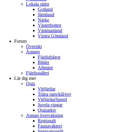
Lokala sidor
Gotland
Jämtland
Närke
Västerbotten
Västmanland
Västra Götaland
Forum
Översikt
Ämnen
Fjärilsfrågor
Bilder
Allmänt
Fjärilsgalleri
Lär dig mer
Quiz
Vitfjärilar
Träna raps/kål/rov
VitfjärilarSpeed
Juvela vingar
Quizarkiv
Annan övervakning
Regionalt
Faunaväkteri
Internationellt