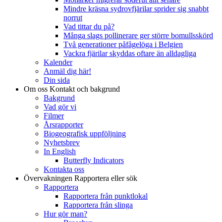
Mindre kräsna sydrovfjärilar sprider sig snabbt
norrut
Vad tittar du på?
Många slags pollinerare ger större bomullsskörd
Två generationer påfågelöga i Belgien
Vackra fjärilar skyddas oftare än alldagliga
Kalender
Anmäl dig här!
Din sida
Om oss
Kontakt och bakgrund
Bakgrund
Vad gör vi
Filmer
Årsrapporter
Biogeografisk uppföljning
Nyhetsbrev
In English
Butterfly Indicators
Kontakta oss
Övervakningen
Rapportera eller sök
Rapportera
Rapportera från punktlokal
Rapportera från slinga
Hur gör man?