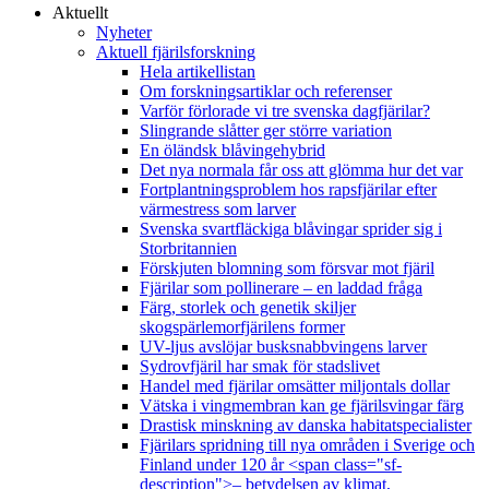
Aktuellt
Nyheter
Aktuell fjärilsforskning
Hela artikellistan
Om forskningsartiklar och referenser
Varför förlorade vi tre svenska dagfjärilar?
Slingrande slåtter ger större variation
En öländsk blåvingehybrid
Det nya normala får oss att glömma hur det var
Fortplantningsproblem hos rapsfjärilar efter
värmestress som larver
Svenska svartfläckiga blåvingar sprider sig i
Storbritannien
Förskjuten blomning som försvar mot fjäril
Fjärilar som pollinerare – en laddad fråga
Färg, storlek och genetik skiljer
skogspärlemorfjärilens former
UV-ljus avslöjar busksnabbvingens larver
Sydrovfjäril har smak för stadslivet
Handel med fjärilar omsätter miljontals dollar
Vätska i vingmembran kan ge fjärilsvingar färg
Drastisk minskning av danska habitatspecialister
Fjärilars spridning till nya områden i Sverige och
Finland under 120 år <span class="sf-
description">– betydelsen av klimat,