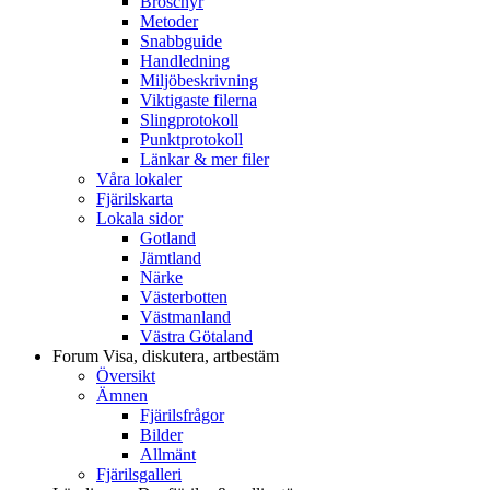
Broschyr
Metoder
Snabbguide
Handledning
Miljöbeskrivning
Viktigaste filerna
Slingprotokoll
Punktprotokoll
Länkar & mer filer
Våra lokaler
Fjärilskarta
Lokala sidor
Gotland
Jämtland
Närke
Västerbotten
Västmanland
Västra Götaland
Forum
Visa, diskutera, artbestäm
Översikt
Ämnen
Fjärilsfrågor
Bilder
Allmänt
Fjärilsgalleri