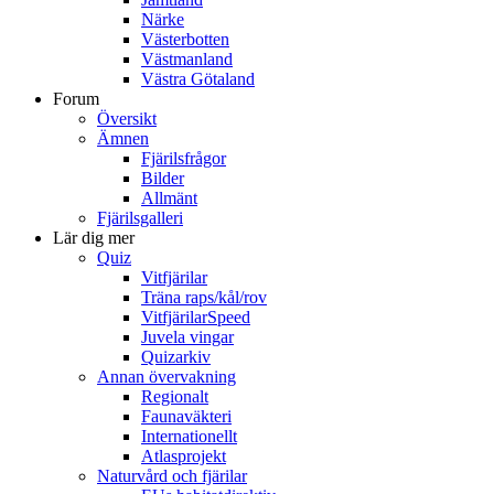
Närke
Västerbotten
Västmanland
Västra Götaland
Forum
Översikt
Ämnen
Fjärilsfrågor
Bilder
Allmänt
Fjärilsgalleri
Lär dig mer
Quiz
Vitfjärilar
Träna raps/kål/rov
VitfjärilarSpeed
Juvela vingar
Quizarkiv
Annan övervakning
Regionalt
Faunaväkteri
Internationellt
Atlasprojekt
Naturvård och fjärilar