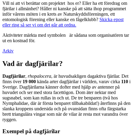
Vill ni att vi berättar om projektet hos er? Eller ha ett föredrag om
fjärilar i allmänhet? Håller ni kanske på att sätta ihop programmet
inför vårens möten i en krets av Naturskyddsföreningen, ett
entomologisk förening eller kanske en fågelklubb?
Skicka epost
eller ring så ser vi om det går att ordna.
Aktiviteter märkta med symbolen
är sådana som organisatören tar
ut en kostnad för.
Arkiv
Vad är dagfjärilar?
Dagfjärilar
,
rhopalocera
, är huvudsakligen dagaktiva fjärilar. Det
finns över
19 000
kända arter dagfjärilar i världen, varav cirka
110
i
Sverige. Dagfjärilarna känner dofter med hjälp av antenner på
huvudet och ser med stora facettögon. Dom äter nektar med
sugsnabel, som kan rullas in och ut. De tre benparen (två hos
Nymphalidae, där är första benparet tillbakabildat!) återfinns på den
slanka kroppens undersida och på ovansidan finns ofta färgstarka
brett triangulära vingar som när de vilar är resta mot varandra över
ryggen.
Exempel på dagfjärilar