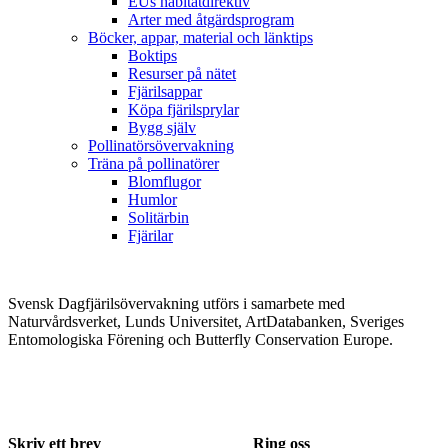
EUs habitatdirektiv
Arter med åtgärdsprogram
Böcker, appar, material och länktips
Boktips
Resurser på nätet
Fjärilsappar
Köpa fjärilsprylar
Bygg själv
Pollinatörsövervakning
Träna på pollinatörer
Blomflugor
Humlor
Solitärbin
Fjärilar
Svensk Dagfjärilsövervakning utförs i samarbete med
Naturvårdsverket, Lunds Universitet, ArtDatabanken, Sveriges
Entomologiska Förening och Butterfly Conservation Europe.
Skriv ett brev
Ring oss