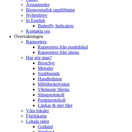
Årsrapporter
Biogeografisk uppföljning
Nyhetsbrev
In English
Butterfly Indicators
Kontakta oss
Övervakningen
Rapportera
Rapportera från punktlokal
Rapportera från slinga
Hur gör man?
Broschyr
Metoder
Snabbguide
Handledning
Miljöbeskrivning
Viktigaste filerna
Slingprotokoll
Punktprotokoll
Länkar & mer filer
Våra lokaler
Fjärilskarta
Lokala sidor
Gotland
Jämtland