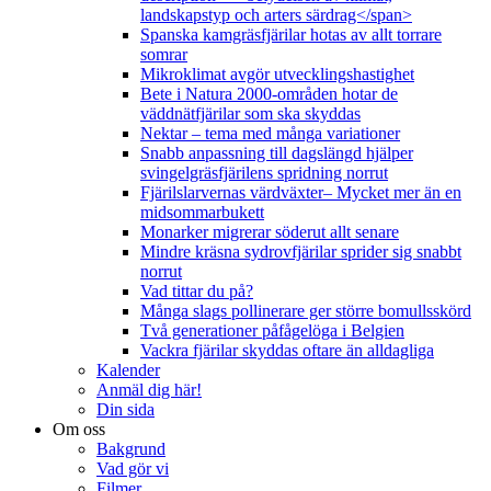
landskapstyp och arters särdrag</span>
Spanska kamgräsfjärilar hotas av allt torrare
somrar
Mikroklimat avgör utvecklingshastighet
Bete i Natura 2000-områden hotar de
väddnätfjärilar som ska skyddas
Nektar – tema med många variationer
Snabb anpassning till dagslängd hjälper
svingelgräsfjärilens spridning norrut
Fjärilslarvernas värdväxter– Mycket mer än en
midsommarbukett
Monarker migrerar söderut allt senare
Mindre kräsna sydrovfjärilar sprider sig snabbt
norrut
Vad tittar du på?
Många slags pollinerare ger större bomullsskörd
Två generationer påfågelöga i Belgien
Vackra fjärilar skyddas oftare än alldagliga
Kalender
Anmäl dig här!
Din sida
Om oss
Bakgrund
Vad gör vi
Filmer