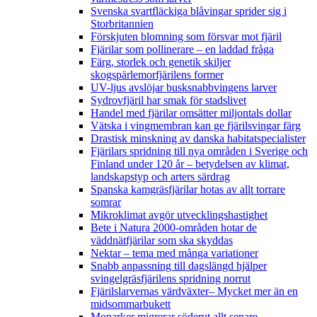
Svenska svartfläckiga blåvingar sprider sig i
Storbritannien
Förskjuten blomning som försvar mot fjäril
Fjärilar som pollinerare – en laddad fråga
Färg, storlek och genetik skiljer
skogspärlemorfjärilens former
UV-ljus avslöjar busksnabbvingens larver
Sydrovfjäril har smak för stadslivet
Handel med fjärilar omsätter miljontals dollar
Vätska i vingmembran kan ge fjärilsvingar färg
Drastisk minskning av danska habitatspecialister
Fjärilars spridning till nya områden i Sverige och
Finland under 120 år
– betydelsen av klimat,
landskapstyp och arters särdrag
Spanska kamgräsfjärilar hotas av allt torrare
somrar
Mikroklimat avgör utvecklingshastighet
Bete i Natura 2000-områden hotar de
väddnätfjärilar som ska skyddas
Nektar – tema med många variationer
Snabb anpassning till dagslängd hjälper
svingelgräsfjärilens spridning norrut
Fjärilslarvernas värdväxter– Mycket mer än en
midsommarbukett
Monarker migrerar söderut allt senare