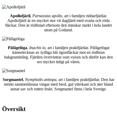
Apollofjäril
,
Parnassius apollo
, art i familjen riddarfjärilar.
Apollofjäril är en mycket stor vit dagfjäril med svarta och röda
fläckar. Den är rödlistad eftersom den minskar starkt i hela landet
utom på Gotland.
Påfågelöga
,
Inachis io
, art i familjen praktfjärilar. Påfågelögat
kännetecknas av tydliga blå ögonfläckar mot en rödbrun
bakgrundsfärg. Fjärilen övervintrar som vuxen och därför kan den
ses mycket tidigt på våren.
Sorgmantel
,
Nymphalis antiopa
, art i familjen praktfjärilar. Den har
mörkt sammetsbruna vingar med bred, gul ytterkant och äter bland
annat sav och rutten frukt. Sorgmantel finns i hela Sverige.
Översikt