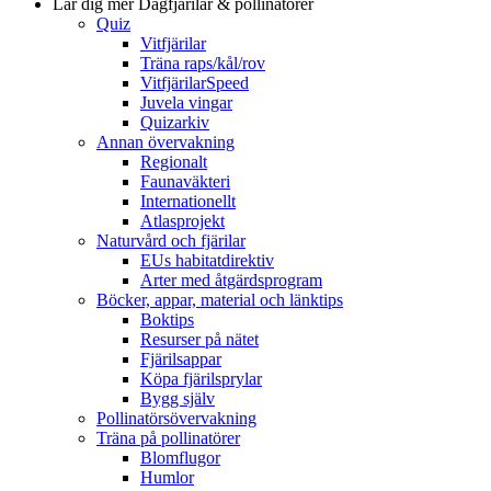
Lär dig mer
Dagfjärilar & pollinatörer
Quiz
Vitfjärilar
Träna raps/kål/rov
VitfjärilarSpeed
Juvela vingar
Quizarkiv
Annan övervakning
Regionalt
Faunaväkteri
Internationellt
Atlasprojekt
Naturvård och fjärilar
EUs habitatdirektiv
Arter med åtgärdsprogram
Böcker, appar, material och länktips
Boktips
Resurser på nätet
Fjärilsappar
Köpa fjärilsprylar
Bygg själv
Pollinatörsövervakning
Träna på pollinatörer
Blomflugor
Humlor