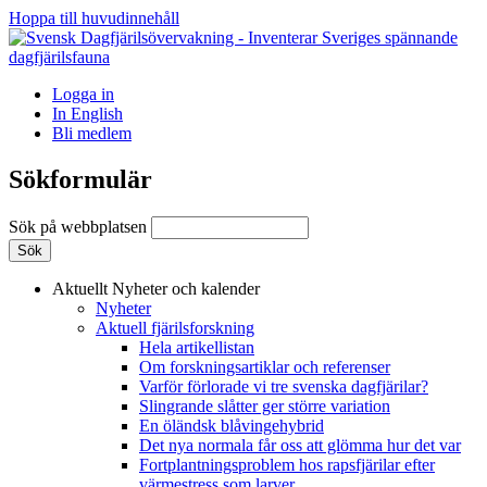
Hoppa till huvudinnehåll
Logga in
In English
Bli medlem
Sökformulär
Sök på webbplatsen
Aktuellt
Nyheter och kalender
Nyheter
Aktuell fjärilsforskning
Hela artikellistan
Om forskningsartiklar och referenser
Varför förlorade vi tre svenska dagfjärilar?
Slingrande slåtter ger större variation
En öländsk blåvingehybrid
Det nya normala får oss att glömma hur det var
Fortplantningsproblem hos rapsfjärilar efter
värmestress som larver