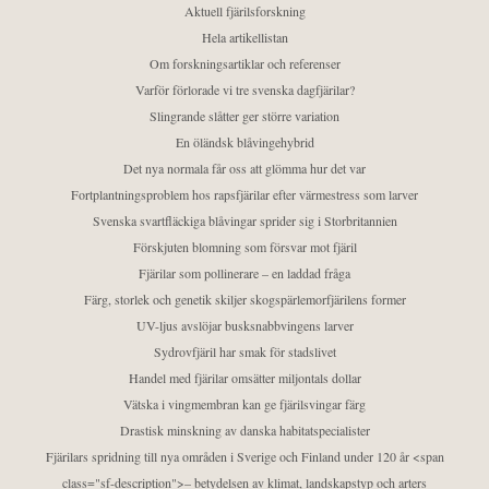
Aktuell fjärilsforskning
Hela artikellistan
Om forskningsartiklar och referenser
Varför förlorade vi tre svenska dagfjärilar?
Slingrande slåtter ger större variation
En öländsk blåvingehybrid
Det nya normala får oss att glömma hur det var
Fortplantningsproblem hos rapsfjärilar efter värmestress som larver
Svenska svartfläckiga blåvingar sprider sig i Storbritannien
Förskjuten blomning som försvar mot fjäril
Fjärilar som pollinerare – en laddad fråga
Färg, storlek och genetik skiljer skogspärlemorfjärilens former
UV-ljus avslöjar busksnabbvingens larver
Sydrovfjäril har smak för stadslivet
Handel med fjärilar omsätter miljontals dollar
Vätska i vingmembran kan ge fjärilsvingar färg
Drastisk minskning av danska habitatspecialister
Fjärilars spridning till nya områden i Sverige och Finland under 120 år <span
class="sf-description">– betydelsen av klimat, landskapstyp och arters