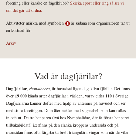
förening eller kanske en fågelklubb?
Skicka epost eller ring så ser vi
om det går att ordna.
Aktiviteter märkta med symbolen
är sådana som organisatören tar ut
en kostnad för.
Arkiv
Vad är dagfjärilar?
Dagfjärilar
,
rhopalocera
, är huvudsakligen dagaktiva fjärilar. Det finns
19 000
110
över
kända arter dagfjärilar i världen, varav cirka
i Sverige.
Dagfjärilarna känner dofter med hjälp av antenner på huvudet och ser
med stora facettögon. Dom äter nektar med sugsnabel, som kan rullas
in och ut. De tre benparen (två hos Nymphalidae, där är första benparet
tillbakabildat!) återfinns på den slanka kroppens undersida och på
ovansidan finns ofta färgstarka brett triangulära vingar som när de vilar