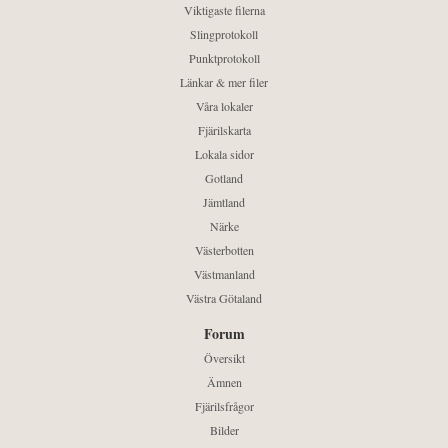
Viktigaste filerna
Slingprotokoll
Punktprotokoll
Länkar & mer filer
Våra lokaler
Fjärilskarta
Lokala sidor
Gotland
Jämtland
Närke
Västerbotten
Västmanland
Västra Götaland
Forum
Översikt
Ämnen
Fjärilsfrågor
Bilder