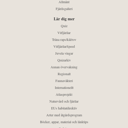
Allmänt
Fjärilsgalleri
Lär dig mer
Quiz
Vitfjärilar
Träna raps/kål/rov
VitfjärilarSpeed
Juvela vingar
Quizarkiv
Annan övervakning
Regionalt
Faunaväkteri
Internationellt
Atlasprojekt
Naturvård och fjärilar
EUs habitatdirektiv
Arter med åtgärdsprogram
Böcker, appar, material och länktips