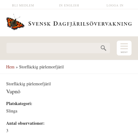
Hoppa till huvudinnehåll
BLI MEDLEM
IN ENGLISH
LOGGA IN
Sökformulär
Hem
» Storfläckig pärlemorfjäril
Storfläckig pärlemorfjäril
Vapnö
Platskategori:
Slinga
Antal observationer:
3