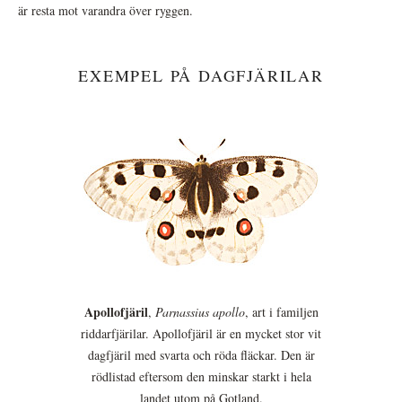
är resta mot varandra över ryggen.
EXEMPEL PÅ DAGFJÄRILAR
Apollofjäril
,
Parnassius apollo
, art i familjen
riddarfjärilar. Apollofjäril är en mycket stor vit
dagfjäril med svarta och röda fläckar. Den är
rödlistad eftersom den minskar starkt i hela
landet utom på Gotland.