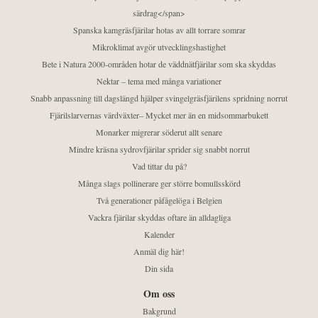
särdrag</span>
Spanska kamgräsfjärilar hotas av allt torrare somrar
Mikroklimat avgör utvecklingshastighet
Bete i Natura 2000-områden hotar de väddnätfjärilar som ska skyddas
Nektar – tema med många variationer
Snabb anpassning till dagslängd hjälper svingelgräsfjärilens spridning norrut
Fjärilslarvernas värdväxter– Mycket mer än en midsommarbukett
Monarker migrerar söderut allt senare
Mindre kräsna sydrovfjärilar sprider sig snabbt norrut
Vad tittar du på?
Många slags pollinerare ger större bomullsskörd
Två generationer påfågelöga i Belgien
Vackra fjärilar skyddas oftare än alldagliga
Kalender
Anmäl dig här!
Din sida
Om oss
Bakgrund