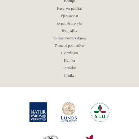
Boktips
Resurser på nätet
Fjärilsappar
Köpa fjärilsprylar
Bygg själv
Pollinatörsövervakning
Träna på pollinatörer
Blomflugor
Humlor
Solitärbin
Fjärilar