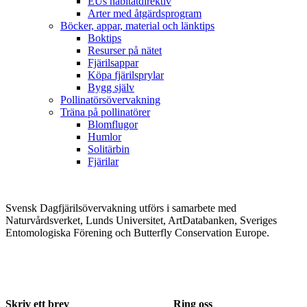
EUs habitatdirektiv
Arter med åtgärdsprogram
Böcker, appar, material och länktips
Boktips
Resurser på nätet
Fjärilsappar
Köpa fjärilsprylar
Bygg själv
Pollinatörsövervakning
Träna på pollinatörer
Blomflugor
Humlor
Solitärbin
Fjärilar
Svensk Dagfjärilsövervakning utförs i samarbete med
Naturvårdsverket, Lunds Universitet, ArtDatabanken, Sveriges
Entomologiska Förening och Butterfly Conservation Europe.
Skriv ett brev
Ring oss