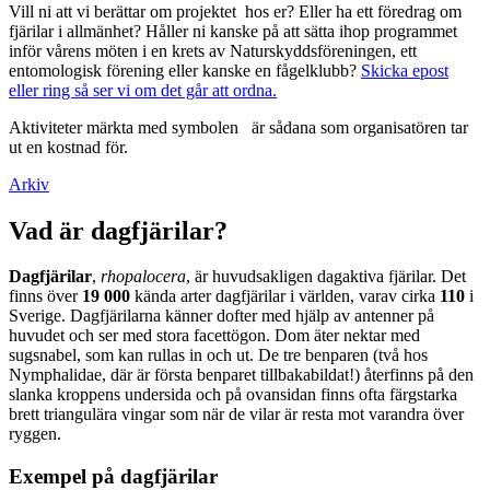
Vill ni att vi berättar om projektet hos er? Eller ha ett föredrag om
fjärilar i allmänhet? Håller ni kanske på att sätta ihop programmet
inför vårens möten i en krets av Naturskyddsföreningen, ett
entomologisk förening eller kanske en fågelklubb?
Skicka epost
eller ring så ser vi om det går att ordna.
Aktiviteter märkta med symbolen
är sådana som organisatören tar
ut en kostnad för.
Arkiv
Vad är dagfjärilar?
Dagfjärilar
,
rhopalocera
, är huvudsakligen dagaktiva fjärilar. Det
finns över
19 000
kända arter dagfjärilar i världen, varav cirka
110
i
Sverige. Dagfjärilarna känner dofter med hjälp av antenner på
huvudet och ser med stora facettögon. Dom äter nektar med
sugsnabel, som kan rullas in och ut. De tre benparen (två hos
Nymphalidae, där är första benparet tillbakabildat!) återfinns på den
slanka kroppens undersida och på ovansidan finns ofta färgstarka
brett triangulära vingar som när de vilar är resta mot varandra över
ryggen.
Exempel på dagfjärilar