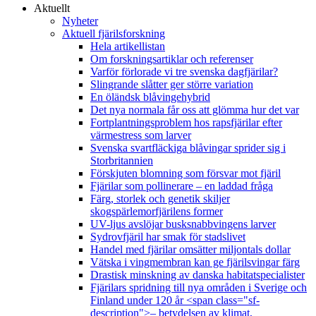
Aktuellt
Nyheter
Aktuell fjärilsforskning
Hela artikellistan
Om forskningsartiklar och referenser
Varför förlorade vi tre svenska dagfjärilar?
Slingrande slåtter ger större variation
En öländsk blåvingehybrid
Det nya normala får oss att glömma hur det var
Fortplantningsproblem hos rapsfjärilar efter
värmestress som larver
Svenska svartfläckiga blåvingar sprider sig i
Storbritannien
Förskjuten blomning som försvar mot fjäril
Fjärilar som pollinerare – en laddad fråga
Färg, storlek och genetik skiljer
skogspärlemorfjärilens former
UV-ljus avslöjar busksnabbvingens larver
Sydrovfjäril har smak för stadslivet
Handel med fjärilar omsätter miljontals dollar
Vätska i vingmembran kan ge fjärilsvingar färg
Drastisk minskning av danska habitatspecialister
Fjärilars spridning till nya områden i Sverige och
Finland under 120 år <span class="sf-
description">– betydelsen av klimat,