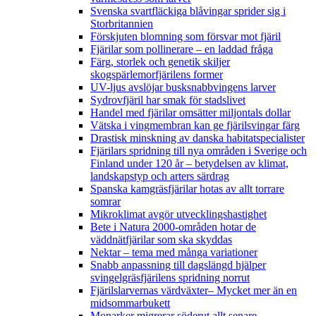
Svenska svartfläckiga blåvingar sprider sig i
Storbritannien
Förskjuten blomning som försvar mot fjäril
Fjärilar som pollinerare – en laddad fråga
Färg, storlek och genetik skiljer
skogspärlemorfjärilens former
UV-ljus avslöjar busksnabbvingens larver
Sydrovfjäril har smak för stadslivet
Handel med fjärilar omsätter miljontals dollar
Vätska i vingmembran kan ge fjärilsvingar färg
Drastisk minskning av danska habitatspecialister
Fjärilars spridning till nya områden i Sverige och
Finland under 120 år
– betydelsen av klimat,
landskapstyp och arters särdrag
Spanska kamgräsfjärilar hotas av allt torrare
somrar
Mikroklimat avgör utvecklingshastighet
Bete i Natura 2000-områden hotar de
väddnätfjärilar som ska skyddas
Nektar – tema med många variationer
Snabb anpassning till dagslängd hjälper
svingelgräsfjärilens spridning norrut
Fjärilslarvernas värdväxter– Mycket mer än en
midsommarbukett
Monarker migrerar söderut allt senare