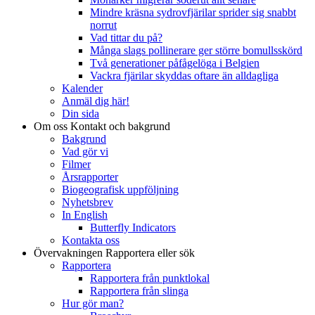
Mindre kräsna sydrovfjärilar sprider sig snabbt
norrut
Vad tittar du på?
Många slags pollinerare ger större bomullsskörd
Två generationer påfågelöga i Belgien
Vackra fjärilar skyddas oftare än alldagliga
Kalender
Anmäl dig här!
Din sida
Om oss
Kontakt och bakgrund
Bakgrund
Vad gör vi
Filmer
Årsrapporter
Biogeografisk uppföljning
Nyhetsbrev
In English
Butterfly Indicators
Kontakta oss
Övervakningen
Rapportera eller sök
Rapportera
Rapportera från punktlokal
Rapportera från slinga
Hur gör man?