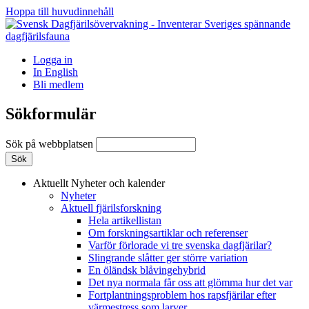
Hoppa till huvudinnehåll
Logga in
In English
Bli medlem
Sökformulär
Sök på webbplatsen
Aktuellt
Nyheter och kalender
Nyheter
Aktuell fjärilsforskning
Hela artikellistan
Om forskningsartiklar och referenser
Varför förlorade vi tre svenska dagfjärilar?
Slingrande slåtter ger större variation
En öländsk blåvingehybrid
Det nya normala får oss att glömma hur det var
Fortplantningsproblem hos rapsfjärilar efter
värmestress som larver