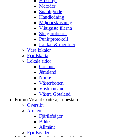
Broschyr
Metoder
Snabbguide
Handledning
Miljöbeskrivning
Viktigaste filerna
Slingprotokoll
Punktprotokoll
Länkar & mer filer
Våra lokaler
Fjärilskarta
Lokala sidor
Gotland
Jämtland
Närke
Västerbotten
Västmanland
Västra Götaland
Forum
Visa, diskutera, artbestäm
Översikt
Ämnen
Fjärilsfrågor
Bilder
Allmänt
Fjärilsgalleri