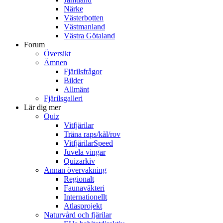
Närke
Västerbotten
Västmanland
Västra Götaland
Forum
Översikt
Ämnen
Fjärilsfrågor
Bilder
Allmänt
Fjärilsgalleri
Lär dig mer
Quiz
Vitfjärilar
Träna raps/kål/rov
VitfjärilarSpeed
Juvela vingar
Quizarkiv
Annan övervakning
Regionalt
Faunaväkteri
Internationellt
Atlasprojekt
Naturvård och fjärilar