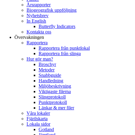
Årsrapporter
Biogeografisk uppföljning
Nyhetsbrev
In English
Butterfly Indicators
Kontakta oss
Övervakningen
Rapportera
Rapportera från punktlokal
Rapportera från slinga
Hur gör man?
Broschyr
Metoder
Snabbguide
Handledning
Miljöbeskrivning
Viktigaste filerna
Slingprotokoll
Punktprotokoll
Länkar & mer filer
Våra lokaler
Fjärilskarta
Lokala sidor
Gotland
Jämtland