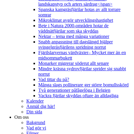
landskapstyp och arters särdrag</span>
Spanska kamgräsfjärilar hotas av allt torrare
somrar
Mikroklimat avgör utvecklingshastighet
Bete i Natura 2000-områden hotar de
väddnätfjärilar som ska skyddas
Nektar – tema med många variationer
Snabb anpassning till dagslängd hjälper
svingelgräsfjärilens spridning norrut
Fjärilslarvernas värdväxter– Mycket mer än en
midsommarbukett
Monarker migrerar söderut allt senare
Mindre kräsna sydrovfjärilar sprider sig snabbt
norrut
Vad tittar du på?
Många slags pollinerare ger större bomullsskörd
Två generationer påfågelöga i Belgien
Vackra fjärilar skyddas oftare än alldagliga
Kalender
Anmäl dig här!
Din sida
Om oss
Bakgrund
Vad gör vi
Filmer