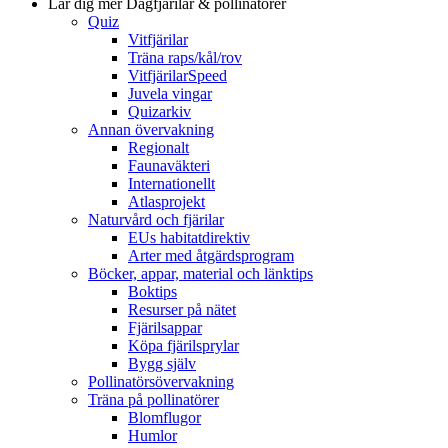
Lär dig mer
Dagfjärilar & pollinatörer
Quiz
Vitfjärilar
Träna raps/kål/rov
VitfjärilarSpeed
Juvela vingar
Quizarkiv
Annan övervakning
Regionalt
Faunaväkteri
Internationellt
Atlasprojekt
Naturvård och fjärilar
EUs habitatdirektiv
Arter med åtgärdsprogram
Böcker, appar, material och länktips
Boktips
Resurser på nätet
Fjärilsappar
Köpa fjärilsprylar
Bygg själv
Pollinatörsövervakning
Träna på pollinatörer
Blomflugor
Humlor