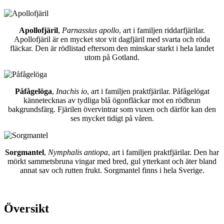
Apollofjäril
,
Parnassius apollo
, art i familjen riddarfjärilar.
Apollofjäril är en mycket stor vit dagfjäril med svarta och röda
fläckar. Den är rödlistad eftersom den minskar starkt i hela landet
utom på Gotland.
Påfågelöga
,
Inachis io
, art i familjen praktfjärilar. Påfågelögat
kännetecknas av tydliga blå ögonfläckar mot en rödbrun
bakgrundsfärg. Fjärilen övervintrar som vuxen och därför kan den
ses mycket tidigt på våren.
Sorgmantel
,
Nymphalis antiopa
, art i familjen praktfjärilar. Den har
mörkt sammetsbruna vingar med bred, gul ytterkant och äter bland
annat sav och rutten frukt. Sorgmantel finns i hela Sverige.
Översikt