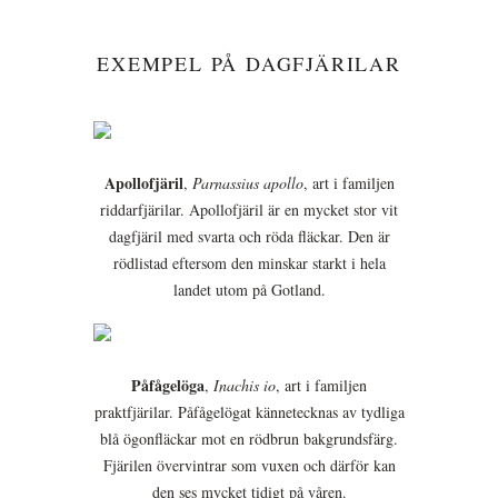
EXEMPEL PÅ DAGFJÄRILAR
Apollofjäril
,
Parnassius apollo
, art i familjen
riddarfjärilar. Apollofjäril är en mycket stor vit
dagfjäril med svarta och röda fläckar. Den är
rödlistad eftersom den minskar starkt i hela
landet utom på Gotland.
Påfågelöga
,
Inachis io
, art i familjen
praktfjärilar. Påfågelögat kännetecknas av tydliga
blå ögonfläckar mot en rödbrun bakgrundsfärg.
Fjärilen övervintrar som vuxen och därför kan
den ses mycket tidigt på våren.