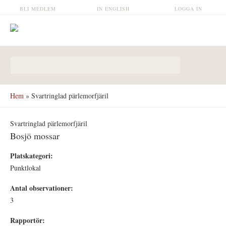
Hoppa till huvudinnehåll
BLI MEDLEM
IN ENGLISH
LOGGA IN
Sökformulär
Hem
» Svartringlad pärlemorfjäril
Svartringlad pärlemorfjäril
Bosjö mossar
Platskategori:
Punktlokal
Antal observationer:
3
Rapportör: