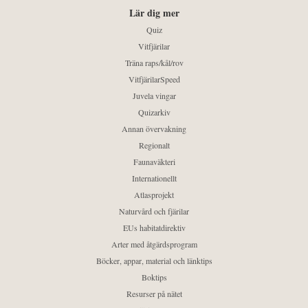
Lär dig mer
Quiz
Vitfjärilar
Träna raps/kål/rov
VitfjärilarSpeed
Juvela vingar
Quizarkiv
Annan övervakning
Regionalt
Faunaväkteri
Internationellt
Atlasprojekt
Naturvård och fjärilar
EUs habitatdirektiv
Arter med åtgärdsprogram
Böcker, appar, material och länktips
Boktips
Resurser på nätet