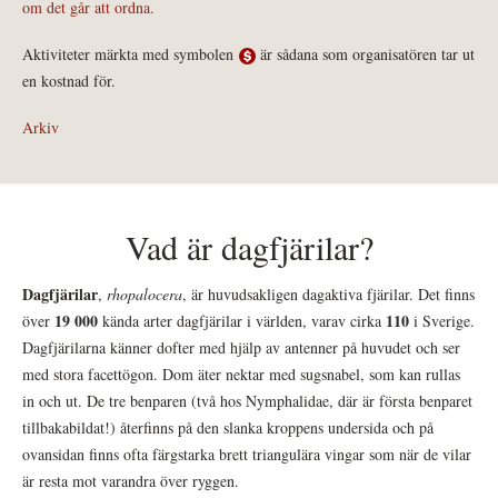
om det går att ordna.
Aktiviteter märkta med symbolen
är sådana som organisatören tar ut
en kostnad för.
Arkiv
Vad är dagfjärilar?
Dagfjärilar
,
rhopalocera
, är huvudsakligen dagaktiva fjärilar. Det finns
19 000
110
över
kända arter dagfjärilar i världen, varav cirka
i Sverige.
Dagfjärilarna känner dofter med hjälp av antenner på huvudet och ser
med stora facettögon. Dom äter nektar med sugsnabel, som kan rullas
in och ut. De tre benparen (två hos Nymphalidae, där är första benparet
tillbakabildat!) återfinns på den slanka kroppens undersida och på
ovansidan finns ofta färgstarka brett triangulära vingar som när de vilar
är resta mot varandra över ryggen.