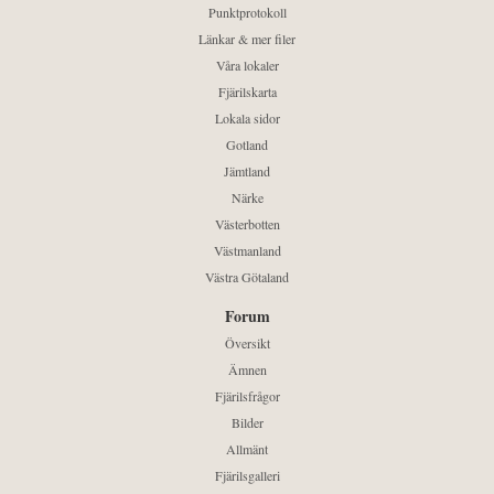
Punktprotokoll
Länkar & mer filer
Våra lokaler
Fjärilskarta
Lokala sidor
Gotland
Jämtland
Närke
Västerbotten
Västmanland
Västra Götaland
Forum
Översikt
Ämnen
Fjärilsfrågor
Bilder
Allmänt
Fjärilsgalleri