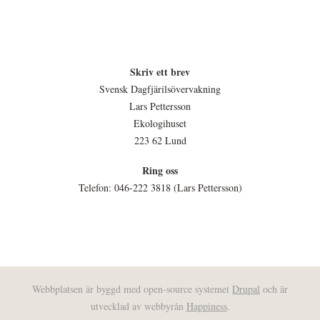
Skriv ett brev
Svensk Dagfjärilsövervakning
Lars Pettersson
Ekologihuset
223 62 Lund
Ring oss
Telefon: 046-222 3818 (Lars Pettersson)
Webbplatsen är byggd med open-source systemet
Drupal
och är
utvecklad av webbyrån
Happiness
.