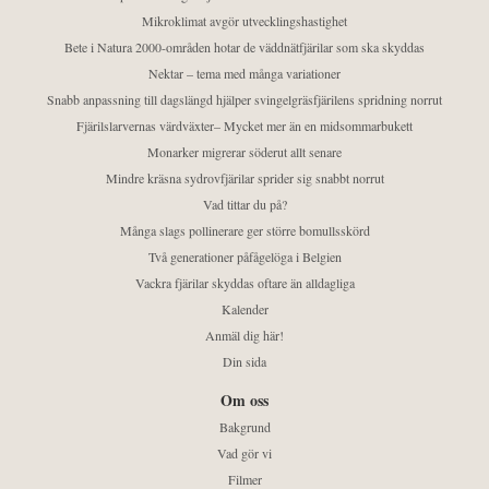
Mikroklimat avgör utvecklingshastighet
Bete i Natura 2000-områden hotar de väddnätfjärilar som ska skyddas
Nektar – tema med många variationer
Snabb anpassning till dagslängd hjälper svingelgräsfjärilens spridning norrut
Fjärilslarvernas värdväxter– Mycket mer än en midsommarbukett
Monarker migrerar söderut allt senare
Mindre kräsna sydrovfjärilar sprider sig snabbt norrut
Vad tittar du på?
Många slags pollinerare ger större bomullsskörd
Två generationer påfågelöga i Belgien
Vackra fjärilar skyddas oftare än alldagliga
Kalender
Anmäl dig här!
Din sida
Om oss
Bakgrund
Vad gör vi
Filmer