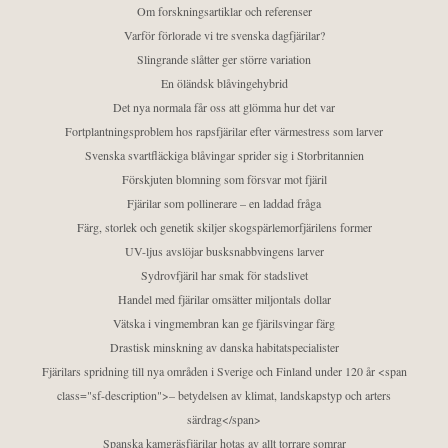
Om forskningsartiklar och referenser
Varför förlorade vi tre svenska dagfjärilar?
Slingrande slåtter ger större variation
En öländsk blåvingehybrid
Det nya normala får oss att glömma hur det var
Fortplantningsproblem hos rapsfjärilar efter värmestress som larver
Svenska svartfläckiga blåvingar sprider sig i Storbritannien
Förskjuten blomning som försvar mot fjäril
Fjärilar som pollinerare – en laddad fråga
Färg, storlek och genetik skiljer skogspärlemorfjärilens former
UV-ljus avslöjar busksnabbvingens larver
Sydrovfjäril har smak för stadslivet
Handel med fjärilar omsätter miljontals dollar
Vätska i vingmembran kan ge fjärilsvingar färg
Drastisk minskning av danska habitatspecialister
Fjärilars spridning till nya områden i Sverige och Finland under 120 år <span
class="sf-description">– betydelsen av klimat, landskapstyp och arters
särdrag</span>
Spanska kamgräsfjärilar hotas av allt torrare somrar