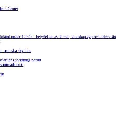
ilens former
 Finland under 120 år
– betydelsen av klimat, landskapstyp och arters sär
r
lar som ska skyddas
fjärilens spridning norrut
idsommarbukett
rut