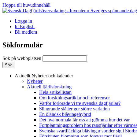
Hoppa till huvudinnehåll
Logga in
In English
Bli medlem
Sökformulär
Sök på webbplatsen
Aktuellt
Nyheter och kalender
Nyheter
Aktuell fjärilsforskning
Hela artikellistan
Om forskningsartiklar och referenser
Varför förlorade vi tre svenska dagfjärilar?
Slingrande slåtter ger större variation
En öländsk blåvingehybrid
Det nya normala får oss att glömma hur det var
Fortplantningsproblem hos rapsfjärilar efter värmes
Svenska svartfläckiga blåvingar sprider sig i Storb
Förskjuten blomning som försvar mot fjäril