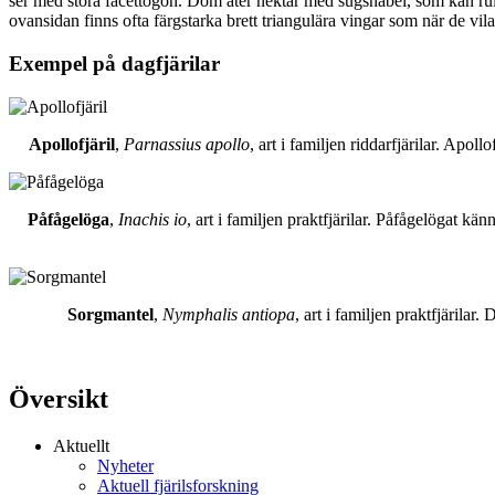
ser med stora facettögon. Dom äter nektar med sugsnabel, som kan rull
ovansidan finns ofta färgstarka brett triangulära vingar som när de vil
Exempel på dagfjärilar
Apollofjäril
,
Parnassius apollo
, art i familjen riddarfjärilar. Apol
Påfågelöga
,
Inachis io
, art i familjen praktfjärilar. Påfågelögat 
Sorgmantel
,
Nymphalis antiopa
, art i familjen praktfjärila
Översikt
Aktuellt
Nyheter
Aktuell fjärilsforskning