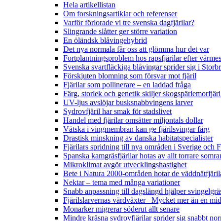
Hela artikellistan
Om forskningsartiklar och referenser
Varför förlorade vi tre svenska dagfjärilar?
Slingrande slåtter ger större variation
En öländsk blåvingehybrid
Det nya normala får oss att glömma hur det var
Fortplantningsproblem hos rapsfjärilar efter värmes
Svenska svartfläckiga blåvingar sprider sig i Storb
Förskjuten blomning som försvar mot fjäril
Fjärilar som pollinerare – en laddad fråga
Färg, storlek och genetik skiljer skogspärlemorfjär
UV-ljus avslöjar busksnabbvingens larver
Sydrovfjäril har smak för stadslivet
Handel med fjärilar omsätter miljontals dollar
Vätska i vingmembran kan ge fjärilsvingar färg
Drastisk minskning av danska habitatspecialister
Fjärilars spridning till nya områden i Sverige och
Spanska kamgräsfjärilar hotas av allt torrare somra
Mikroklimat avgör utvecklingshastighet
Bete i Natura 2000-områden hotar de väddnätfjäri
Nektar – tema med många variationer
Snabb anpassning till dagslängd hjälper svingelgräs
Fjärilslarvernas värdväxter– Mycket mer än en m
Monarker migrerar söderut allt senare
Mindre kräsna sydrovfjärilar sprider sig snabbt nor