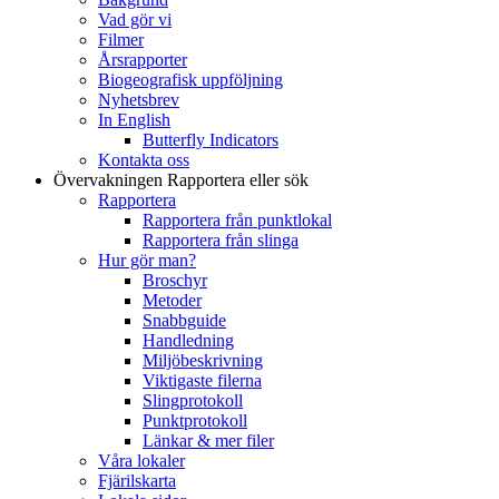
Vad gör vi
Filmer
Årsrapporter
Biogeografisk uppföljning
Nyhetsbrev
In English
Butterfly Indicators
Kontakta oss
Övervakningen
Rapportera eller sök
Rapportera
Rapportera från punktlokal
Rapportera från slinga
Hur gör man?
Broschyr
Metoder
Snabbguide
Handledning
Miljöbeskrivning
Viktigaste filerna
Slingprotokoll
Punktprotokoll
Länkar & mer filer
Våra lokaler
Fjärilskarta