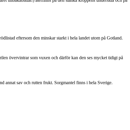
ret tillbakabildat!) återfinns på den slanka kroppens undersida och på
är rödlistad eftersom den minskar starkt i hela landet utom på Gotland.
ärilen övervintrar som vuxen och därför kan den ses mycket tidigt på
nd annat sav och rutten frukt. Sorgmantel finns i hela Sverige.