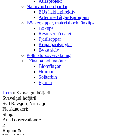
Atlasprojekt
Naturvård och fjärilar
EUs habitatdirektiv
Arter med åtgärdsprogram
Böcker, appar, material och länktips
Boktips
Resurser på nätet
Fjärilsappar
Köpa fjärilsprylar
Bygg själv
Pollinatörsövervakning
Träna på pollinatörer
Blomflugor
Humlor
Solitärbin
Fjärilar
Hem
» Svavelgul höfjäril
Svavelgul höfjäril
Syd Rävsjön, Norrtälje
Platskategori:
Slinga
Antal observationer:
2
Rapportör: