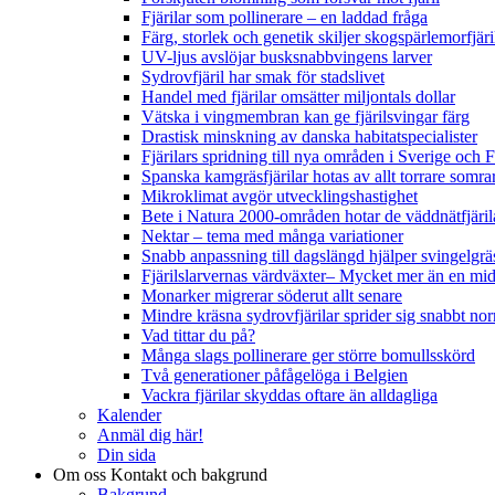
Fjärilar som pollinerare – en laddad fråga
Färg, storlek och genetik skiljer skogspärlemorfjär
UV-ljus avslöjar busksnabbvingens larver
Sydrovfjäril har smak för stadslivet
Handel med fjärilar omsätter miljontals dollar
Vätska i vingmembran kan ge fjärilsvingar färg
Drastisk minskning av danska habitatspecialister
Fjärilars spridning till nya områden i Sverige och
Spanska kamgräsfjärilar hotas av allt torrare somra
Mikroklimat avgör utvecklingshastighet
Bete i Natura 2000-områden hotar de väddnätfjäri
Nektar – tema med många variationer
Snabb anpassning till dagslängd hjälper svingelgräs
Fjärilslarvernas värdväxter– Mycket mer än en m
Monarker migrerar söderut allt senare
Mindre kräsna sydrovfjärilar sprider sig snabbt nor
Vad tittar du på?
Många slags pollinerare ger större bomullsskörd
Två generationer påfågelöga i Belgien
Vackra fjärilar skyddas oftare än alldagliga
Kalender
Anmäl dig här!
Din sida
Om oss
Kontakt och bakgrund
Bakgrund