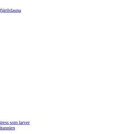
tress som larver
ritannien