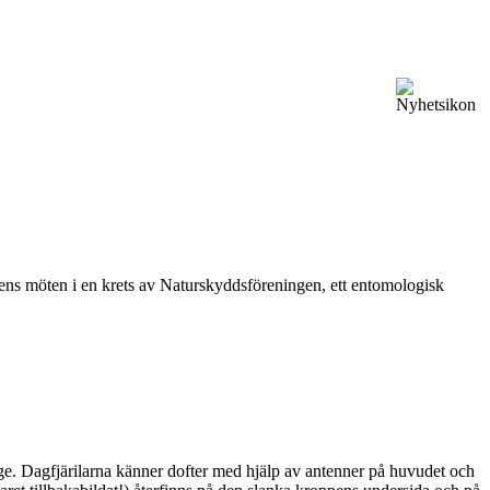
vårens möten i en krets av Naturskyddsföreningen, ett entomologisk
ge. Dagfjärilarna känner dofter med hjälp av antenner på huvudet och