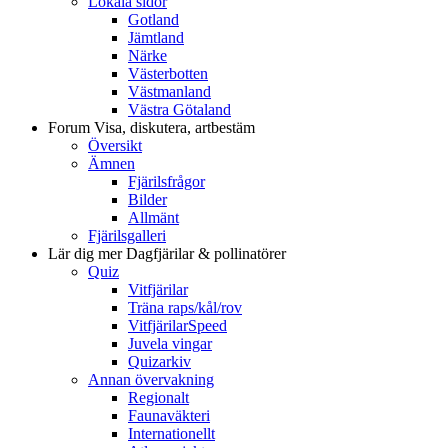
Lokala sidor
Gotland
Jämtland
Närke
Västerbotten
Västmanland
Västra Götaland
Forum
Visa, diskutera, artbestäm
Översikt
Ämnen
Fjärilsfrågor
Bilder
Allmänt
Fjärilsgalleri
Lär dig mer
Dagfjärilar & pollinatörer
Quiz
Vitfjärilar
Träna raps/kål/rov
VitfjärilarSpeed
Juvela vingar
Quizarkiv
Annan övervakning
Regionalt
Faunaväkteri
Internationellt