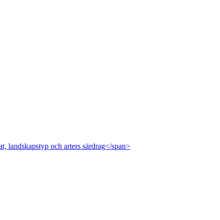
at, landskapstyp och arters särdrag</span>