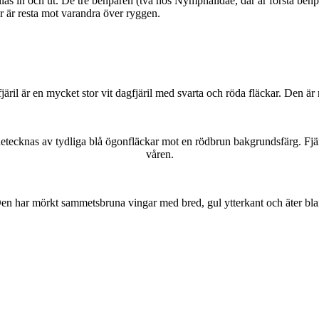
as in och ut. De tre benparen (två hos Nymphalidae, där är första benpa
ar är resta mot varandra över ryggen.
lofjäril är en mycket stor vit dagfjäril med svarta och röda fläckar. Den 
kännetecknas av tydliga blå ögonfläckar mot en rödbrun bakgrundsfärg. Fj
våren.
r. Den har mörkt sammetsbruna vingar med bred, gul ytterkant och äter bla