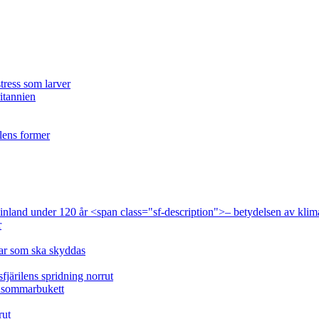
tress som larver
ritannien
ilens former
 Finland under 120 år <span class="sf-description">– betydelsen av klim
r
lar som ska skyddas
fjärilens spridning norrut
idsommarbukett
rut