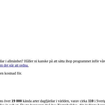
järilar i allmänhet? Håller ni kanske på att sätta ihop programmet inför 
om det går att ordna.
en kostnad för.
nns över
19 000
kända arter dagfjärilar i världen, varav cirka
110
i Sveri