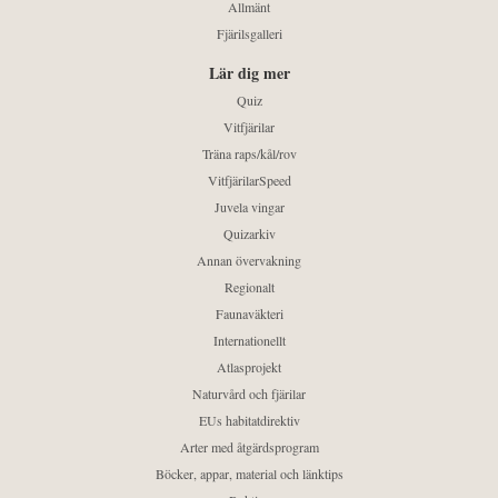
Allmänt
Fjärilsgalleri
Lär dig mer
Quiz
Vitfjärilar
Träna raps/kål/rov
VitfjärilarSpeed
Juvela vingar
Quizarkiv
Annan övervakning
Regionalt
Faunaväkteri
Internationellt
Atlasprojekt
Naturvård och fjärilar
EUs habitatdirektiv
Arter med åtgärdsprogram
Böcker, appar, material och länktips