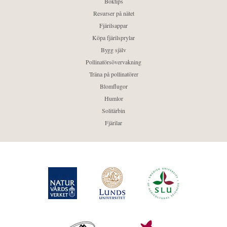
Boktips
Resurser på nätet
Fjärilsappar
Köpa fjärilsprylar
Bygg själv
Pollinatörsövervakning
Träna på pollinatörer
Blomflugor
Humlor
Solitärbin
Fjärilar