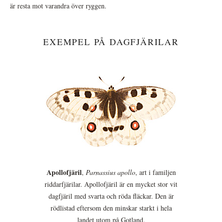
är resta mot varandra över ryggen.
EXEMPEL PÅ DAGFJÄRILAR
Apollofjäril
,
Parnassius apollo
, art i familjen
riddarfjärilar. Apollofjäril är en mycket stor vit
dagfjäril med svarta och röda fläckar. Den är
rödlistad eftersom den minskar starkt i hela
landet utom på Gotland.