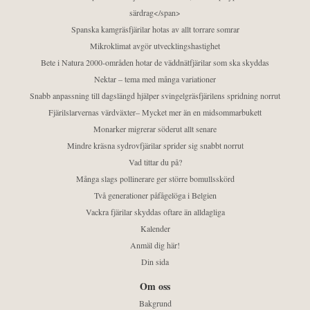
särdrag</span>
Spanska kamgräsfjärilar hotas av allt torrare somrar
Mikroklimat avgör utvecklingshastighet
Bete i Natura 2000-områden hotar de väddnätfjärilar som ska skyddas
Nektar – tema med många variationer
Snabb anpassning till dagslängd hjälper svingelgräsfjärilens spridning norrut
Fjärilslarvernas värdväxter– Mycket mer än en midsommarbukett
Monarker migrerar söderut allt senare
Mindre kräsna sydrovfjärilar sprider sig snabbt norrut
Vad tittar du på?
Många slags pollinerare ger större bomullsskörd
Två generationer påfågelöga i Belgien
Vackra fjärilar skyddas oftare än alldagliga
Kalender
Anmäl dig här!
Din sida
Om oss
Bakgrund