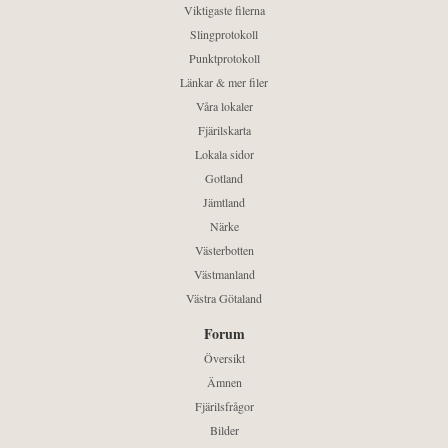
Viktigaste filerna
Slingprotokoll
Punktprotokoll
Länkar & mer filer
Våra lokaler
Fjärilskarta
Lokala sidor
Gotland
Jämtland
Närke
Västerbotten
Västmanland
Västra Götaland
Forum
Översikt
Ämnen
Fjärilsfrågor
Bilder