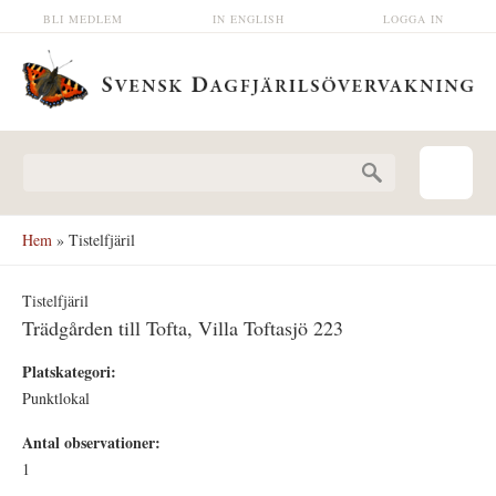
Hoppa till huvudinnehåll
BLI MEDLEM
IN ENGLISH
LOGGA IN
Sökformulär
Hem
» Tistelfjäril
Tistelfjäril
Trädgården till Tofta, Villa Toftasjö 223
Platskategori:
Punktlokal
Antal observationer:
1