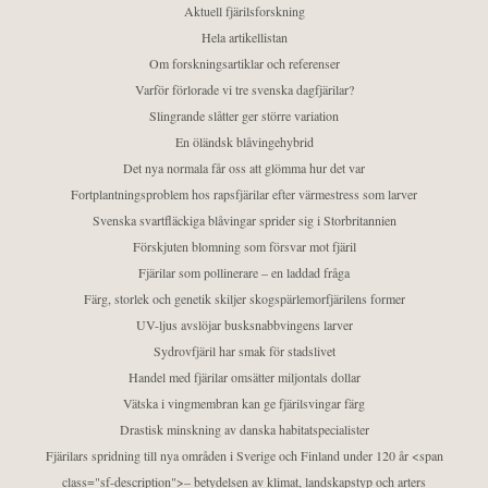
Aktuell fjärilsforskning
Hela artikellistan
Om forskningsartiklar och referenser
Varför förlorade vi tre svenska dagfjärilar?
Slingrande slåtter ger större variation
En öländsk blåvingehybrid
Det nya normala får oss att glömma hur det var
Fortplantningsproblem hos rapsfjärilar efter värmestress som larver
Svenska svartfläckiga blåvingar sprider sig i Storbritannien
Förskjuten blomning som försvar mot fjäril
Fjärilar som pollinerare – en laddad fråga
Färg, storlek och genetik skiljer skogspärlemorfjärilens former
UV-ljus avslöjar busksnabbvingens larver
Sydrovfjäril har smak för stadslivet
Handel med fjärilar omsätter miljontals dollar
Vätska i vingmembran kan ge fjärilsvingar färg
Drastisk minskning av danska habitatspecialister
Fjärilars spridning till nya områden i Sverige och Finland under 120 år <span
class="sf-description">– betydelsen av klimat, landskapstyp och arters