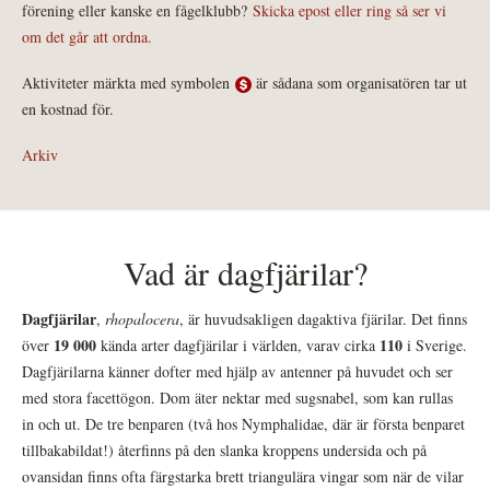
förening eller kanske en fågelklubb?
Skicka epost eller ring så ser vi
om det går att ordna.
Aktiviteter märkta med symbolen
är sådana som organisatören tar ut
en kostnad för.
Arkiv
Vad är dagfjärilar?
Dagfjärilar
,
rhopalocera
, är huvudsakligen dagaktiva fjärilar. Det finns
19 000
110
över
kända arter dagfjärilar i världen, varav cirka
i Sverige.
Dagfjärilarna känner dofter med hjälp av antenner på huvudet och ser
med stora facettögon. Dom äter nektar med sugsnabel, som kan rullas
in och ut. De tre benparen (två hos Nymphalidae, där är första benparet
tillbakabildat!) återfinns på den slanka kroppens undersida och på
ovansidan finns ofta färgstarka brett triangulära vingar som när de vilar