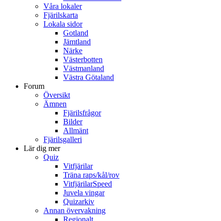
Våra lokaler
Fjärilskarta
Lokala sidor
Gotland
Jämtland
Närke
Västerbotten
Västmanland
Västra Götaland
Forum
Översikt
Ämnen
Fjärilsfrågor
Bilder
Allmänt
Fjärilsgalleri
Lär dig mer
Quiz
Vitfjärilar
Träna raps/kål/rov
VitfjärilarSpeed
Juvela vingar
Quizarkiv
Annan övervakning
Regionalt