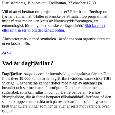
Fjärilsföredrag, Biblioteket i Trollhättan, 27 oktober 17:30
Vill ni att vi berättar om projektet hos er? Eller ha ett föredrag om
fjärilar i allmänhet? Håller ni kanske på att sätta ihop programmet
inför vårens möten i en krets av Naturskyddsföreningen, ett
entomologisk förening eller kanske en fågelklubb?
Skicka epost
eller ring så ser vi om det går att ordna.
Aktiviteter märkta med symbolen
är sådana som organisatören tar
ut en kostnad för.
Arkiv
Vad är dagfjärilar?
Dagfjärilar
,
rhopalocera
, är huvudsakligen dagaktiva fjärilar. Det
finns över
19 000
kända arter dagfjärilar i världen, varav cirka
110
i
Sverige. Dagfjärilarna känner dofter med hjälp av antenner på
huvudet och ser med stora facettögon. Dom äter nektar med
sugsnabel, som kan rullas in och ut. De tre benparen (två hos
Nymphalidae, där är första benparet tillbakabildat!) återfinns på den
slanka kroppens undersida och på ovansidan finns ofta färgstarka
brett triangulära vingar som när de vilar är resta mot varandra över
ryggen.