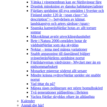
Vätska i vingmembran kan ge fjärilsvingar färg
Drastisk minskning av danska habitatspecialister
Fjärilars spridning till nya områden i Sverige och
Finland under 120 år <span class="sf-
description">– betydelsen av klimat,
landskapstyp och arters särdrag</span>
Spanska kamgräsfjärilar hotas av allt torrare
somrar
Mikroklimat avgör utvecklingshastighet
Bete i Natura 2000-områden hotar de
väddnätfjärilar som ska skyddas
Nektar – tema med många variationer
Snabb anpassning till dagslängd hjälper
svingelgräsfjärilens spridning norrut
Fjärilslarvernas värdväxter– Mycket mer än en
midsommarbukett
Monarker migrerar söderut allt senare
Mindre kräsna sydrovfjärilar sprider sig snabbt
norrut
Vad tittar du på?
Många slags pollinerare ger större bomullsskörd
Två generationer påfågelöga i Belgien
Vackra fjärilar skyddas oftare än alldagliga
Kalender
Anmäl dig här!