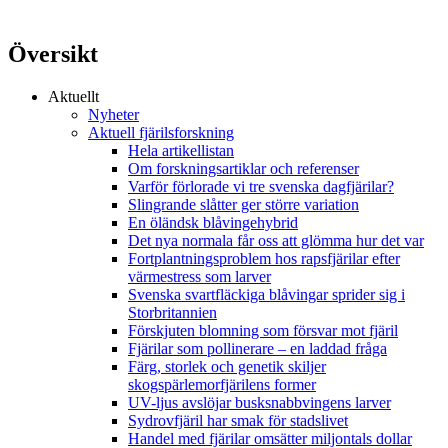
Översikt
Aktuellt
Nyheter
Aktuell fjärilsforskning
Hela artikellistan
Om forskningsartiklar och referenser
Varför förlorade vi tre svenska dagfjärilar?
Slingrande slåtter ger större variation
En öländsk blåvingehybrid
Det nya normala får oss att glömma hur det var
Fortplantningsproblem hos rapsfjärilar efter
värmestress som larver
Svenska svartfläckiga blåvingar sprider sig i
Storbritannien
Förskjuten blomning som försvar mot fjäril
Fjärilar som pollinerare – en laddad fråga
Färg, storlek och genetik skiljer
skogspärlemorfjärilens former
UV-ljus avslöjar busksnabbvingens larver
Sydrovfjäril har smak för stadslivet
Handel med fjärilar omsätter miljontals dollar