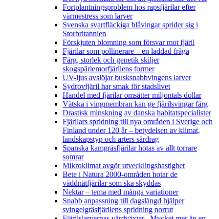
Fortplantningsproblem hos rapsfjärilar efter
värmestress som larver
Svenska svartfläckiga blåvingar sprider sig i
Storbritannien
Förskjuten blomning som försvar mot fjäril
Fjärilar som pollinerare – en laddad fråga
Färg, storlek och genetik skiljer
skogspärlemorfjärilens former
UV-ljus avslöjar busksnabbvingens larver
Sydrovfjäril har smak för stadslivet
Handel med fjärilar omsätter miljontals dollar
Vätska i vingmembran kan ge fjärilsvingar färg
Drastisk minskning av danska habitatspecialister
Fjärilars spridning till nya områden i Sverige och
Finland under 120 år
– betydelsen av klimat,
landskapstyp och arters särdrag
Spanska kamgräsfjärilar hotas av allt torrare
somrar
Mikroklimat avgör utvecklingshastighet
Bete i Natura 2000-områden hotar de
väddnätfjärilar som ska skyddas
Nektar – tema med många variationer
Snabb anpassning till dagslängd hjälper
svingelgräsfjärilens spridning norrut
Fjärilslarvernas värdväxter– Mycket mer än en