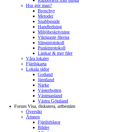
Rapportera från slinga
Hur gör man?
Broschyr
Metoder
Snabbguide
Handledning
Miljöbeskrivning
Viktigaste filerna
Slingprotokoll
Punktprotokoll
Länkar & mer filer
Våra lokaler
Fjärilskarta
Lokala sidor
Gotland
Jämtland
Närke
Västerbotten
Västmanland
Västra Götaland
Forum
Visa, diskutera, artbestäm
Översikt
Ämnen
Fjärilsfrågor
Bilder