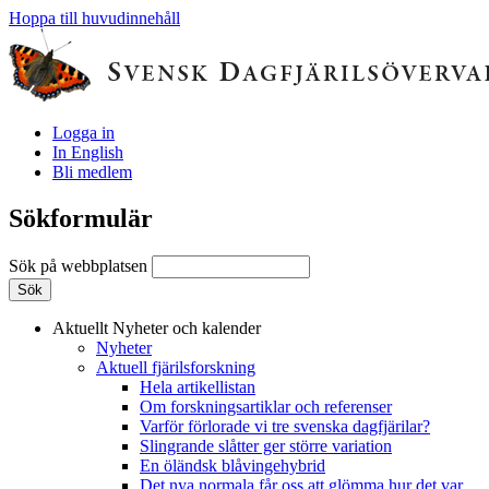
Hoppa till huvudinnehåll
Logga in
In English
Bli medlem
Sökformulär
Sök på webbplatsen
Aktuellt
Nyheter och kalender
Nyheter
Aktuell fjärilsforskning
Hela artikellistan
Om forskningsartiklar och referenser
Varför förlorade vi tre svenska dagfjärilar?
Slingrande slåtter ger större variation
En öländsk blåvingehybrid
Det nya normala får oss att glömma hur det var