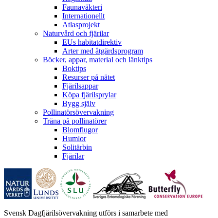
Faunaväkteri
Internationellt
Atlasprojekt
Naturvård och fjärilar
EUs habitatdirektiv
Arter med åtgärdsprogram
Böcker, appar, material och länktips
Boktips
Resurser på nätet
Fjärilsappar
Köpa fjärilsprylar
Bygg själv
Pollinatörsövervakning
Träna på pollinatörer
Blomflugor
Humlor
Solitärbin
Fjärilar
Svensk Dagfjärilsövervakning utförs i samarbete med