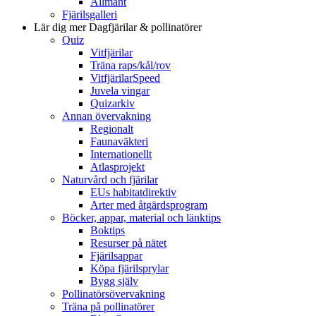
Allmänt
Fjärilsgalleri
Lär dig mer
Dagfjärilar & pollinatörer
Quiz
Vitfjärilar
Träna raps/kål/rov
VitfjärilarSpeed
Juvela vingar
Quizarkiv
Annan övervakning
Regionalt
Faunaväkteri
Internationellt
Atlasprojekt
Naturvård och fjärilar
EUs habitatdirektiv
Arter med åtgärdsprogram
Böcker, appar, material och länktips
Boktips
Resurser på nätet
Fjärilsappar
Köpa fjärilsprylar
Bygg själv
Pollinatörsövervakning
Träna på pollinatörer