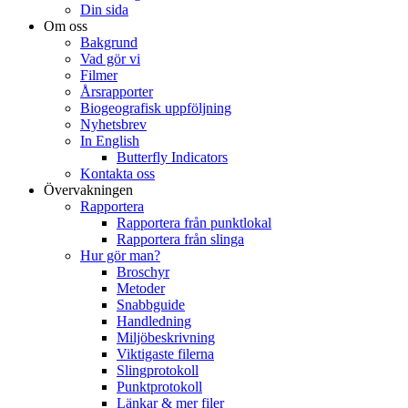
Din sida
Om oss
Bakgrund
Vad gör vi
Filmer
Årsrapporter
Biogeografisk uppföljning
Nyhetsbrev
In English
Butterfly Indicators
Kontakta oss
Övervakningen
Rapportera
Rapportera från punktlokal
Rapportera från slinga
Hur gör man?
Broschyr
Metoder
Snabbguide
Handledning
Miljöbeskrivning
Viktigaste filerna
Slingprotokoll
Punktprotokoll
Länkar & mer filer