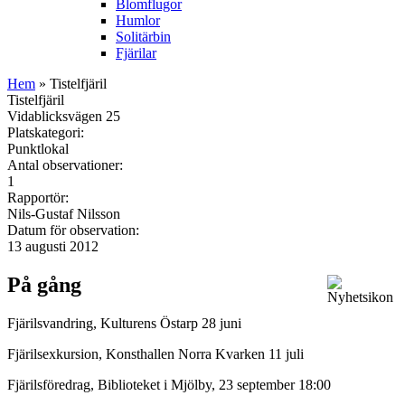
Blomflugor
Humlor
Solitärbin
Fjärilar
Hem
» Tistelfjäril
Tistelfjäril
Vidablicksvägen 25
Platskategori:
Punktlokal
Antal observationer:
1
Rapportör:
Nils-Gustaf Nilsson
Datum för observation:
13 augusti 2012
På gång
Fjärilsvandring, Kulturens Östarp 28 juni
Fjärilsexkursion, Konsthallen Norra Kvarken 11 juli
Fjärilsföredrag, Biblioteket i Mjölby, 23 september 18:00