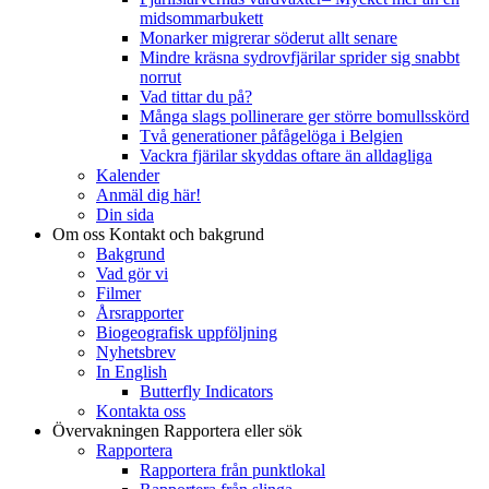
midsommarbukett
Monarker migrerar söderut allt senare
Mindre kräsna sydrovfjärilar sprider sig snabbt
norrut
Vad tittar du på?
Många slags pollinerare ger större bomullsskörd
Två generationer påfågelöga i Belgien
Vackra fjärilar skyddas oftare än alldagliga
Kalender
Anmäl dig här!
Din sida
Om oss
Kontakt och bakgrund
Bakgrund
Vad gör vi
Filmer
Årsrapporter
Biogeografisk uppföljning
Nyhetsbrev
In English
Butterfly Indicators
Kontakta oss
Övervakningen
Rapportera eller sök
Rapportera
Rapportera från punktlokal