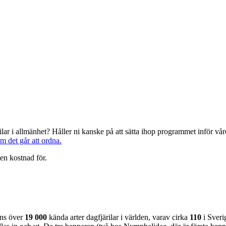
järilar i allmänhet? Håller ni kanske på att sätta ihop programmet inför 
om det går att ordna.
en kostnad för.
nns över
19 000
kända arter dagfjärilar i världen, varav cirka
110
i Sveri