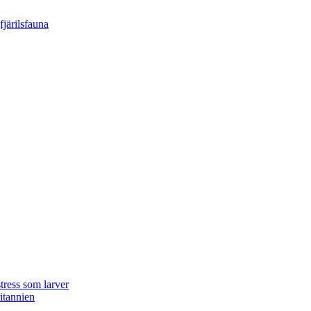
tress som larver
ritannien