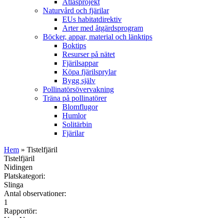
Atlasprojekt
Naturvård och fjärilar
EUs habitatdirektiv
Arter med åtgärdsprogram
Böcker, appar, material och länktips
Boktips
Resurser på nätet
Fjärilsappar
Köpa fjärilsprylar
Bygg själv
Pollinatörsövervakning
Träna på pollinatörer
Blomflugor
Humlor
Solitärbin
Fjärilar
Hem
» Tistelfjäril
Tistelfjäril
Nidingen
Platskategori:
Slinga
Antal observationer:
1
Rapportör: