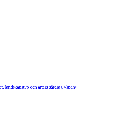
at, landskapstyp och arters särdrag</span>