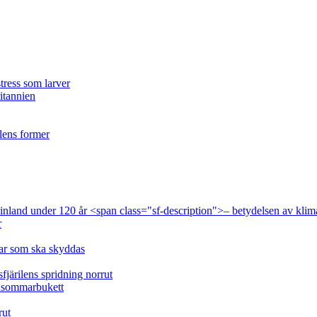
tress som larver
ritannien
ilens former
 Finland under 120 år <span class="sf-description">– betydelsen av klim
r
lar som ska skyddas
fjärilens spridning norrut
idsommarbukett
rut