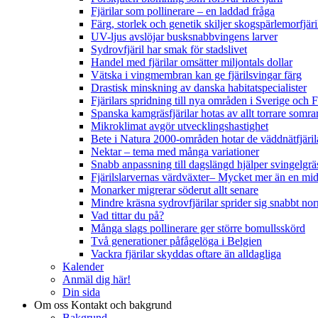
Fjärilar som pollinerare – en laddad fråga
Färg, storlek och genetik skiljer skogspärlemorfjär
UV-ljus avslöjar busksnabbvingens larver
Sydrovfjäril har smak för stadslivet
Handel med fjärilar omsätter miljontals dollar
Vätska i vingmembran kan ge fjärilsvingar färg
Drastisk minskning av danska habitatspecialister
Fjärilars spridning till nya områden i Sverige och
Spanska kamgräsfjärilar hotas av allt torrare somra
Mikroklimat avgör utvecklingshastighet
Bete i Natura 2000-områden hotar de väddnätfjäri
Nektar – tema med många variationer
Snabb anpassning till dagslängd hjälper svingelgräs
Fjärilslarvernas värdväxter– Mycket mer än en m
Monarker migrerar söderut allt senare
Mindre kräsna sydrovfjärilar sprider sig snabbt nor
Vad tittar du på?
Många slags pollinerare ger större bomullsskörd
Två generationer påfågelöga i Belgien
Vackra fjärilar skyddas oftare än alldagliga
Kalender
Anmäl dig här!
Din sida
Om oss
Kontakt och bakgrund
Bakgrund