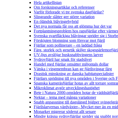
Hela artikellistan
Om forskningsartiklar och referenser
Varför förlorade vi tre svenska dagfjärilar?
Slingrande slåtter ger större variation
En öländsk blåvingehybrid
Det nya normala får oss att glömma hur det var
Fortplantningsproblem hos rapsfjärilar efter värmes
Svenska svartfläckiga blåvingar sprider sig i Storb
Förskjuten blomning som försvar mot fjäril
Fjärilar som pollinerare – en laddad fråga
Färg, storlek och genetik skiljer skogspärlemorfjär
UV-ljus avslöjar busksnabbvingens larver
Sydrovfjäril har smak för stadslivet
Handel med fjärilar omsätter miljontals dollar
Vätska i vingmembran kan ge fjärilsvingar färg
Drastisk minskning av danska habitatspecialister
Fjärilars spridning till nya områden i Sverige och
Spanska kamgräsfjärilar hotas av allt torrare somra
Mikroklimat avgör utvecklingshastighet
Bete i Natura 2000-områden hotar de väddnätfjäri
Nektar – tema med många variationer
Snabb anpassning till dagslängd hjälper svingelgräs
Fjärilslarvernas värdväxter– Mycket mer än en m
Monarker migrerar söderut allt senare
Mindre kräsna sydrovfjärilar sprider sig snabbt nor