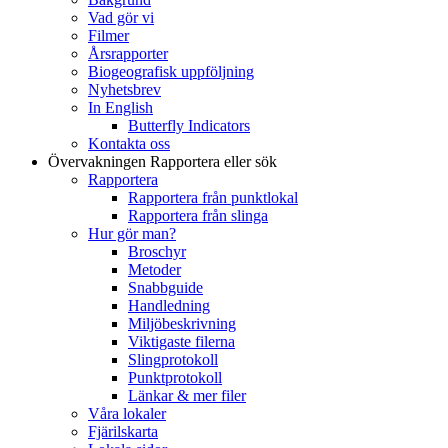
Vad gör vi
Filmer
Årsrapporter
Biogeografisk uppföljning
Nyhetsbrev
In English
Butterfly Indicators
Kontakta oss
Övervakningen
Rapportera eller sök
Rapportera
Rapportera från punktlokal
Rapportera från slinga
Hur gör man?
Broschyr
Metoder
Snabbguide
Handledning
Miljöbeskrivning
Viktigaste filerna
Slingprotokoll
Punktprotokoll
Länkar & mer filer
Våra lokaler
Fjärilskarta