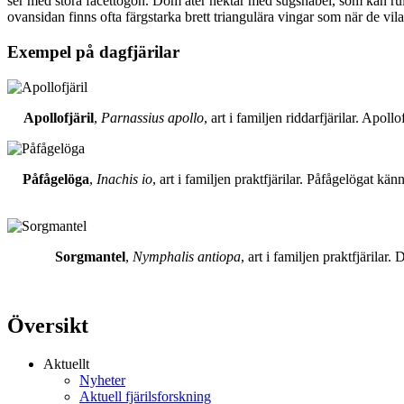
ser med stora facettögon. Dom äter nektar med sugsnabel, som kan rull
ovansidan finns ofta färgstarka brett triangulära vingar som när de vil
Exempel på dagfjärilar
Apollofjäril
,
Parnassius apollo
, art i familjen riddarfjärilar. Apol
Påfågelöga
,
Inachis io
, art i familjen praktfjärilar. Påfågelögat 
Sorgmantel
,
Nymphalis antiopa
, art i familjen praktfjärila
Översikt
Aktuellt
Nyheter
Aktuell fjärilsforskning