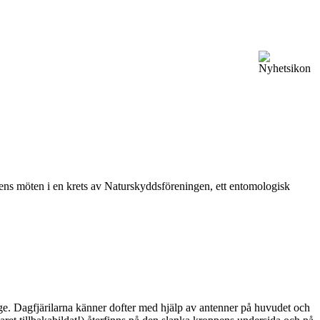
vårens möten i en krets av Naturskyddsföreningen, ett entomologisk
ge. Dagfjärilarna känner dofter med hjälp av antenner på huvudet och