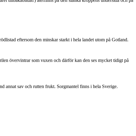
ret tillbakabildat!) återfinns på den slanka kroppens undersida och på
är rödlistad eftersom den minskar starkt i hela landet utom på Gotland.
ärilen övervintrar som vuxen och därför kan den ses mycket tidigt på
nd annat sav och rutten frukt. Sorgmantel finns i hela Sverige.