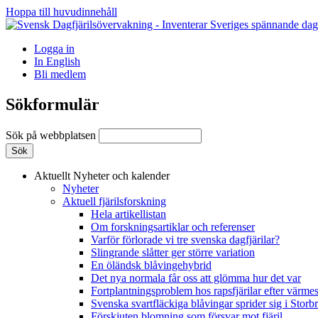
Hoppa till huvudinnehåll
Logga in
In English
Bli medlem
Sökformulär
Sök på webbplatsen
Aktuellt
Nyheter och kalender
Nyheter
Aktuell fjärilsforskning
Hela artikellistan
Om forskningsartiklar och referenser
Varför förlorade vi tre svenska dagfjärilar?
Slingrande slåtter ger större variation
En öländsk blåvingehybrid
Det nya normala får oss att glömma hur det var
Fortplantningsproblem hos rapsfjärilar efter värmes
Svenska svartfläckiga blåvingar sprider sig i Storb
Förskjuten blomning som försvar mot fjäril