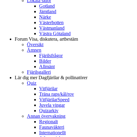
Lokala sidor
Gotland
Jämtland
Närke
Västerbotten
Västmanland
Västra Götaland
Forum
Visa, diskutera, artbestäm
Översikt
Ämnen
Fjärilsfrågor
Bilder
Allmänt
Fjärilsgalleri
Lär dig mer
Dagfjärilar & pollinatörer
Quiz
Vitfjärilar
Träna raps/kål/rov
VitfjärilarSpeed
Juvela vingar
Quizarkiv
Annan övervakning
Regionalt
Faunaväkteri
Internationellt