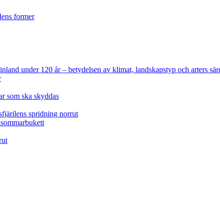
ilens former
 Finland under 120 år
– betydelsen av klimat, landskapstyp och arters sär
r
lar som ska skyddas
fjärilens spridning norrut
idsommarbukett
rut