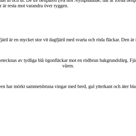
as in och ut. De tre benparen (två hos Nymphalidae, där är första benpa
ar är resta mot varandra över ryggen.
lofjäril är en mycket stor vit dagfjäril med svarta och röda fläckar. Den 
kännetecknas av tydliga blå ögonfläckar mot en rödbrun bakgrundsfärg. Fj
våren.
r. Den har mörkt sammetsbruna vingar med bred, gul ytterkant och äter bla