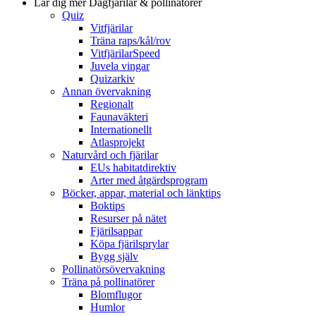
Lär dig mer
Dagfjärilar & pollinatörer
Quiz
Vitfjärilar
Träna raps/kål/rov
VitfjärilarSpeed
Juvela vingar
Quizarkiv
Annan övervakning
Regionalt
Faunaväkteri
Internationellt
Atlasprojekt
Naturvård och fjärilar
EUs habitatdirektiv
Arter med åtgärdsprogram
Böcker, appar, material och länktips
Boktips
Resurser på nätet
Fjärilsappar
Köpa fjärilsprylar
Bygg själv
Pollinatörsövervakning
Träna på pollinatörer
Blomflugor
Humlor