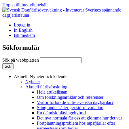
Hoppa till huvudinnehåll
Logga in
In English
Bli medlem
Sökformulär
Sök på webbplatsen
Aktuellt
Nyheter och kalender
Nyheter
Aktuell fjärilsforskning
Hela artikellistan
Om forskningsartiklar och referenser
Varför förlorade vi tre svenska dagfjärilar?
Slingrande slåtter ger större variation
En öländsk blåvingehybrid
Det nya normala får oss att glömma hur det var
Fortplantningsproblem hos rapsfjärilar efter
värmestress som larver