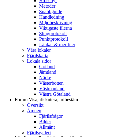
Broschyr
Metoder
Snabbguide
Handledning
Miljöbeskrivning
Viktigaste filerna
Slingprotokoll
Punktprotokoll
Länkar & mer filer
Våra lokaler
Fjärilskarta
Lokala sidor
Gotland
Jämtland
Närke
Västerbotten
Västmanland
Västra Götaland
Forum
Visa, diskutera, artbestäm
Översikt
Ämnen
Fjärilsfrågor
Bilder
Allmänt
Fjärilsgalleri