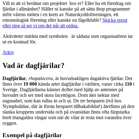
Vill ni att vi berättar om projektet hos er? Eller ha ett föredrag om
fjärilar i allmänhet? Håller ni kanske på att sätta ihop programmet
inför vårens möten i en krets av Naturskyddsföreningen, ett
entomologisk förening eller kanske en fågelklubb?
Skicka epost
eller ring så ser vi om det går att ordna.
Aktiviteter märkta med symbolen
är sådana som organisatören tar
ut en kostnad för.
Arkiv
Vad är dagfjärilar?
Dagfjärilar
,
rhopalocera
, är huvudsakligen dagaktiva fjärilar. Det
finns över
19 000
kända arter dagfjärilar i världen, varav cirka
110
i
Sverige. Dagfjärilarna känner dofter med hjälp av antenner på
huvudet och ser med stora facettögon. Dom äter nektar med
sugsnabel, som kan rullas in och ut. De tre benparen (två hos
Nymphalidae, där är första benparet tillbakabildat!) återfinns på den
slanka kroppens undersida och på ovansidan finns ofta färgstarka
brett triangulära vingar som när de vilar är resta mot varandra över
ryggen.
Exempel på dagfjärilar