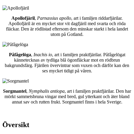
Apollofjäril
,
Parnassius apollo
, art i familjen riddarfjärilar.
Apollofjäril är en mycket stor vit dagfjäril med svarta och röda
fläckar. Den är rödlistad eftersom den minskar starkt i hela landet
utom på Gotland.
Påfågelöga
,
Inachis io
, art i familjen praktfjärilar. Påfågelögat
kännetecknas av tydliga blå ögonfläckar mot en rödbrun
bakgrundsfärg. Fjärilen övervintrar som vuxen och därför kan den
ses mycket tidigt på våren.
Sorgmantel
,
Nymphalis antiopa
, art i familjen praktfjärilar. Den har
mörkt sammetsbruna vingar med bred, gul ytterkant och äter bland
annat sav och rutten frukt. Sorgmantel finns i hela Sverige.
Översikt