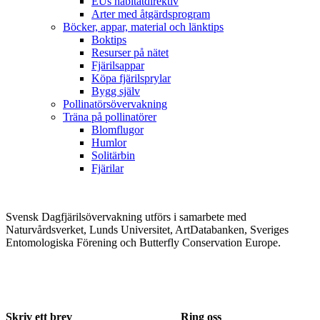
EUs habitatdirektiv
Arter med åtgärdsprogram
Böcker, appar, material och länktips
Boktips
Resurser på nätet
Fjärilsappar
Köpa fjärilsprylar
Bygg själv
Pollinatörsövervakning
Träna på pollinatörer
Blomflugor
Humlor
Solitärbin
Fjärilar
Svensk Dagfjärilsövervakning utförs i samarbete med
Naturvårdsverket, Lunds Universitet, ArtDatabanken, Sveriges
Entomologiska Förening och Butterfly Conservation Europe.
Skriv ett brev
Ring oss