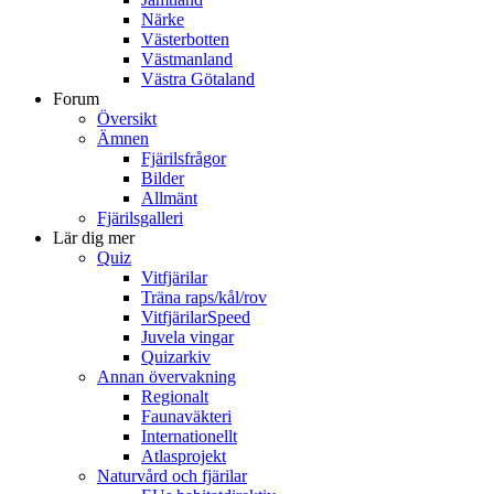
Närke
Västerbotten
Västmanland
Västra Götaland
Forum
Översikt
Ämnen
Fjärilsfrågor
Bilder
Allmänt
Fjärilsgalleri
Lär dig mer
Quiz
Vitfjärilar
Träna raps/kål/rov
VitfjärilarSpeed
Juvela vingar
Quizarkiv
Annan övervakning
Regionalt
Faunaväkteri
Internationellt
Atlasprojekt
Naturvård och fjärilar