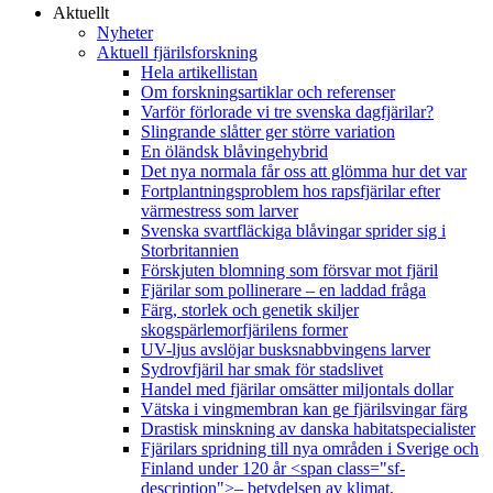
Aktuellt
Nyheter
Aktuell fjärilsforskning
Hela artikellistan
Om forskningsartiklar och referenser
Varför förlorade vi tre svenska dagfjärilar?
Slingrande slåtter ger större variation
En öländsk blåvingehybrid
Det nya normala får oss att glömma hur det var
Fortplantningsproblem hos rapsfjärilar efter
värmestress som larver
Svenska svartfläckiga blåvingar sprider sig i
Storbritannien
Förskjuten blomning som försvar mot fjäril
Fjärilar som pollinerare – en laddad fråga
Färg, storlek och genetik skiljer
skogspärlemorfjärilens former
UV-ljus avslöjar busksnabbvingens larver
Sydrovfjäril har smak för stadslivet
Handel med fjärilar omsätter miljontals dollar
Vätska i vingmembran kan ge fjärilsvingar färg
Drastisk minskning av danska habitatspecialister
Fjärilars spridning till nya områden i Sverige och
Finland under 120 år <span class="sf-
description">– betydelsen av klimat,