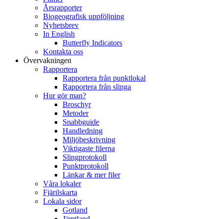
Årsrapporter
Biogeografisk uppföljning
Nyhetsbrev
In English
Butterfly Indicators
Kontakta oss
Övervakningen
Rapportera
Rapportera från punktlokal
Rapportera från slinga
Hur gör man?
Broschyr
Metoder
Snabbguide
Handledning
Miljöbeskrivning
Viktigaste filerna
Slingprotokoll
Punktprotokoll
Länkar & mer filer
Våra lokaler
Fjärilskarta
Lokala sidor
Gotland
Jämtland