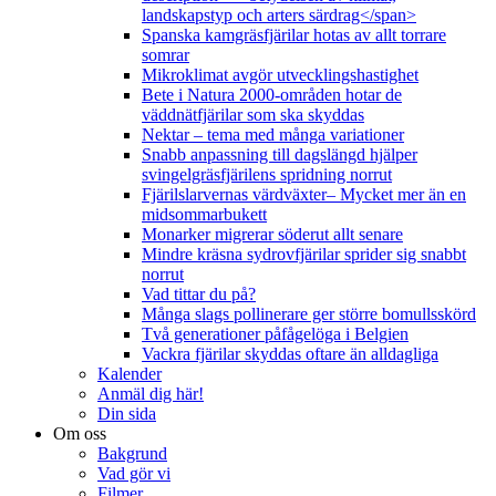
landskapstyp och arters särdrag</span>
Spanska kamgräsfjärilar hotas av allt torrare
somrar
Mikroklimat avgör utvecklingshastighet
Bete i Natura 2000-områden hotar de
väddnätfjärilar som ska skyddas
Nektar – tema med många variationer
Snabb anpassning till dagslängd hjälper
svingelgräsfjärilens spridning norrut
Fjärilslarvernas värdväxter– Mycket mer än en
midsommarbukett
Monarker migrerar söderut allt senare
Mindre kräsna sydrovfjärilar sprider sig snabbt
norrut
Vad tittar du på?
Många slags pollinerare ger större bomullsskörd
Två generationer påfågelöga i Belgien
Vackra fjärilar skyddas oftare än alldagliga
Kalender
Anmäl dig här!
Din sida
Om oss
Bakgrund
Vad gör vi
Filmer