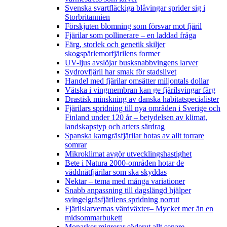
Svenska svartfläckiga blåvingar sprider sig i
Storbritannien
Förskjuten blomning som försvar mot fjäril
Fjärilar som pollinerare – en laddad fråga
Färg, storlek och genetik skiljer
skogspärlemorfjärilens former
UV-ljus avslöjar busksnabbvingens larver
Sydrovfjäril har smak för stadslivet
Handel med fjärilar omsätter miljontals dollar
Vätska i vingmembran kan ge fjärilsvingar färg
Drastisk minskning av danska habitatspecialister
Fjärilars spridning till nya områden i Sverige och
Finland under 120 år
– betydelsen av klimat,
landskapstyp och arters särdrag
Spanska kamgräsfjärilar hotas av allt torrare
somrar
Mikroklimat avgör utvecklingshastighet
Bete i Natura 2000-områden hotar de
väddnätfjärilar som ska skyddas
Nektar – tema med många variationer
Snabb anpassning till dagslängd hjälper
svingelgräsfjärilens spridning norrut
Fjärilslarvernas värdväxter– Mycket mer än en
midsommarbukett
Monarker migrerar söderut allt senare