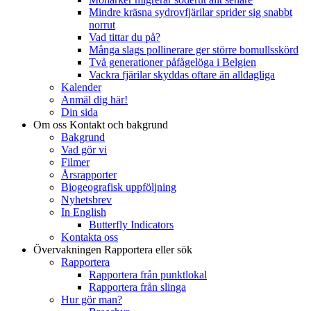
Mindre kräsna sydrovfjärilar sprider sig snabbt
norrut
Vad tittar du på?
Många slags pollinerare ger större bomullsskörd
Två generationer påfågelöga i Belgien
Vackra fjärilar skyddas oftare än alldagliga
Kalender
Anmäl dig här!
Din sida
Om oss
Kontakt och bakgrund
Bakgrund
Vad gör vi
Filmer
Årsrapporter
Biogeografisk uppföljning
Nyhetsbrev
In English
Butterfly Indicators
Kontakta oss
Övervakningen
Rapportera eller sök
Rapportera
Rapportera från punktlokal
Rapportera från slinga
Hur gör man?