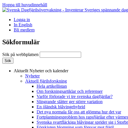
Hoppa till huvudinnehåll
Logga in
In English
Bli medlem
Sökformulär
Sök på webbplatsen
Aktuellt
Nyheter och kalender
Nyheter
Aktuell fjärilsforskning
Hela artikellistan
Om forskningsartiklar och referenser
Varför förlorade vi tre svenska dagfjärilar?
Slingrande slåtter ger större variation
En öländsk blåvingehybrid
Det nya normala får oss att glömma hur det var
Fortplantningsproblem hos rapsfjärilar efter värmes
Svenska svartfläckiga blåvingar sprider sig i Storb
Förskjuten blomning som försvar mot fjäril