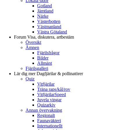
Lokala sidor
Gotland
Jämtland
Närke
Västerbotten
Västmanland
Västra Götaland
Forum
Visa, diskutera, artbestäm
Översikt
Ämnen
Fjärilsfrågor
Bilder
Allmänt
Fjärilsgalleri
Lär dig mer
Dagfjärilar & pollinatörer
Quiz
Vitfjärilar
Träna raps/kål/rov
VitfjärilarSpeed
Juvela vingar
Quizarkiv
Annan övervakning
Regionalt
Faunaväkteri
Internationellt