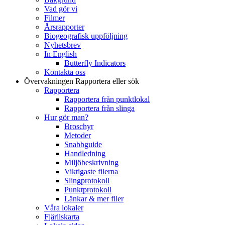
Vad gör vi
Filmer
Årsrapporter
Biogeografisk uppföljning
Nyhetsbrev
In English
Butterfly Indicators
Kontakta oss
Övervakningen
Rapportera eller sök
Rapportera
Rapportera från punktlokal
Rapportera från slinga
Hur gör man?
Broschyr
Metoder
Snabbguide
Handledning
Miljöbeskrivning
Viktigaste filerna
Slingprotokoll
Punktprotokoll
Länkar & mer filer
Våra lokaler
Fjärilskarta