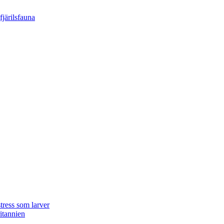
tress som larver
ritannien