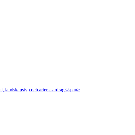
at, landskapstyp och arters särdrag</span>