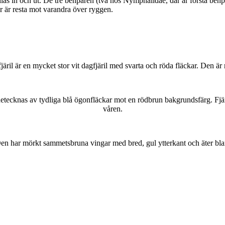
as in och ut. De tre benparen (två hos Nymphalidae, där är första benpa
ar är resta mot varandra över ryggen.
lofjäril är en mycket stor vit dagfjäril med svarta och röda fläckar. Den 
kännetecknas av tydliga blå ögonfläckar mot en rödbrun bakgrundsfärg. Fj
våren.
r. Den har mörkt sammetsbruna vingar med bred, gul ytterkant och äter bla