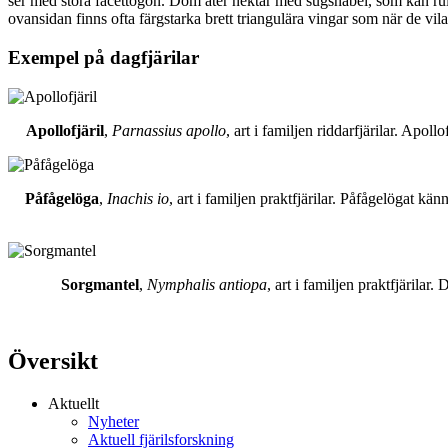
ser med stora facettögon. Dom äter nektar med sugsnabel, som kan rull
ovansidan finns ofta färgstarka brett triangulära vingar som när de vil
Exempel på dagfjärilar
Apollofjäril
,
Parnassius apollo
, art i familjen riddarfjärilar. Apol
Påfågelöga
,
Inachis io
, art i familjen praktfjärilar. Påfågelögat 
Sorgmantel
,
Nymphalis antiopa
, art i familjen praktfjärila
Översikt
Aktuellt
Nyheter
Aktuell fjärilsforskning