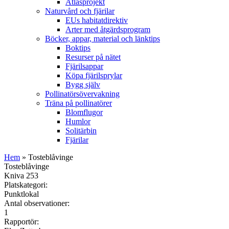
Atlasprojekt
Naturvård och fjärilar
EUs habitatdirektiv
Arter med åtgärdsprogram
Böcker, appar, material och länktips
Boktips
Resurser på nätet
Fjärilsappar
Köpa fjärilsprylar
Bygg själv
Pollinatörsövervakning
Träna på pollinatörer
Blomflugor
Humlor
Solitärbin
Fjärilar
Hem
» Tosteblåvinge
Tosteblåvinge
Kniva 253
Platskategori:
Punktlokal
Antal observationer:
1
Rapportör: