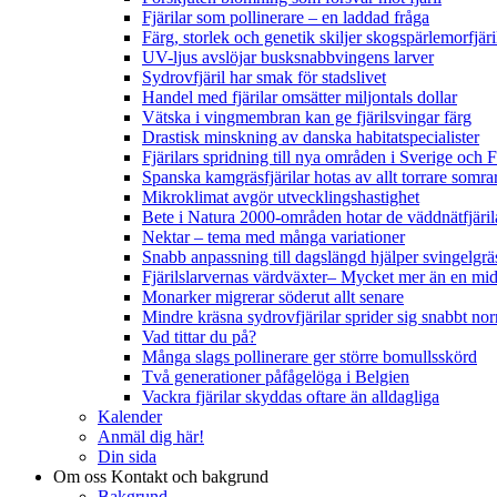
Fjärilar som pollinerare – en laddad fråga
Färg, storlek och genetik skiljer skogspärlemorfjär
UV-ljus avslöjar busksnabbvingens larver
Sydrovfjäril har smak för stadslivet
Handel med fjärilar omsätter miljontals dollar
Vätska i vingmembran kan ge fjärilsvingar färg
Drastisk minskning av danska habitatspecialister
Fjärilars spridning till nya områden i Sverige och
Spanska kamgräsfjärilar hotas av allt torrare somra
Mikroklimat avgör utvecklingshastighet
Bete i Natura 2000-områden hotar de väddnätfjäri
Nektar – tema med många variationer
Snabb anpassning till dagslängd hjälper svingelgräs
Fjärilslarvernas värdväxter– Mycket mer än en m
Monarker migrerar söderut allt senare
Mindre kräsna sydrovfjärilar sprider sig snabbt nor
Vad tittar du på?
Många slags pollinerare ger större bomullsskörd
Två generationer påfågelöga i Belgien
Vackra fjärilar skyddas oftare än alldagliga
Kalender
Anmäl dig här!
Din sida
Om oss
Kontakt och bakgrund
Bakgrund