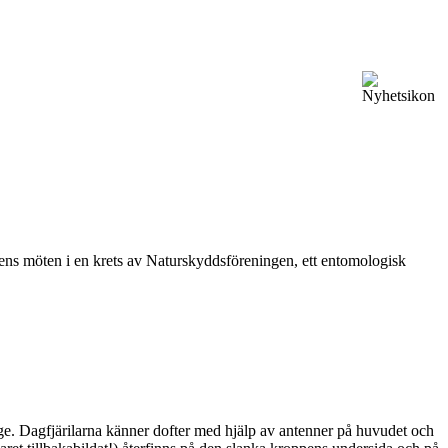
vårens möten i en krets av Naturskyddsföreningen, ett entomologisk
ge. Dagfjärilarna känner dofter med hjälp av antenner på huvudet och