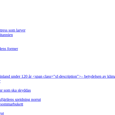
tress som larver
ritannien
ilens former
 Finland under 120 år <span class="sf-description">– betydelsen av klim
r
lar som ska skyddas
fjärilens spridning norrut
idsommarbukett
rut