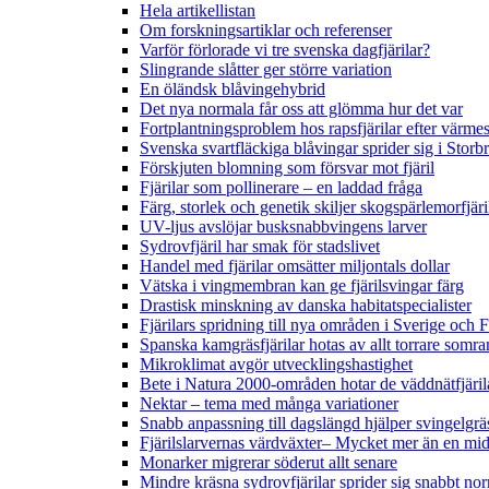
Hela artikellistan
Om forskningsartiklar och referenser
Varför förlorade vi tre svenska dagfjärilar?
Slingrande slåtter ger större variation
En öländsk blåvingehybrid
Det nya normala får oss att glömma hur det var
Fortplantningsproblem hos rapsfjärilar efter värmes
Svenska svartfläckiga blåvingar sprider sig i Storb
Förskjuten blomning som försvar mot fjäril
Fjärilar som pollinerare – en laddad fråga
Färg, storlek och genetik skiljer skogspärlemorfjär
UV-ljus avslöjar busksnabbvingens larver
Sydrovfjäril har smak för stadslivet
Handel med fjärilar omsätter miljontals dollar
Vätska i vingmembran kan ge fjärilsvingar färg
Drastisk minskning av danska habitatspecialister
Fjärilars spridning till nya områden i Sverige och
Spanska kamgräsfjärilar hotas av allt torrare somra
Mikroklimat avgör utvecklingshastighet
Bete i Natura 2000-områden hotar de väddnätfjäri
Nektar – tema med många variationer
Snabb anpassning till dagslängd hjälper svingelgräs
Fjärilslarvernas värdväxter– Mycket mer än en m
Monarker migrerar söderut allt senare
Mindre kräsna sydrovfjärilar sprider sig snabbt nor