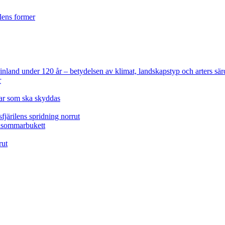
ilens former
 Finland under 120 år
– betydelsen av klimat, landskapstyp och arters sär
r
lar som ska skyddas
fjärilens spridning norrut
idsommarbukett
rut