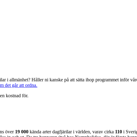
järilar i allmänhet? Håller ni kanske på att sätta ihop programmet inför 
om det går att ordna.
en kostnad för.
nns över
19 000
kända arter dagfjärilar i världen, varav cirka
110
i Sveri