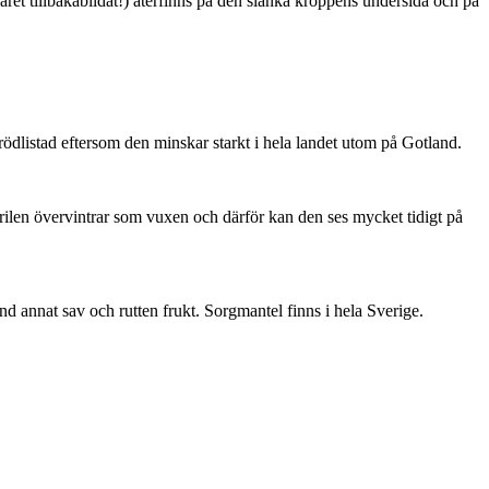
ret tillbakabildat!) återfinns på den slanka kroppens undersida och på
är rödlistad eftersom den minskar starkt i hela landet utom på Gotland.
ärilen övervintrar som vuxen och därför kan den ses mycket tidigt på
nd annat sav och rutten frukt. Sorgmantel finns i hela Sverige.