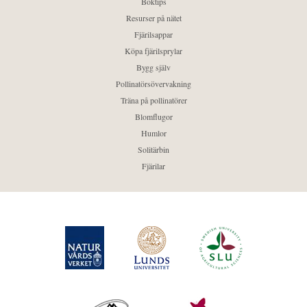
Boktips
Resurser på nätet
Fjärilsappar
Köpa fjärilsprylar
Bygg själv
Pollinatörsövervakning
Träna på pollinatörer
Blomflugor
Humlor
Solitärbin
Fjärilar