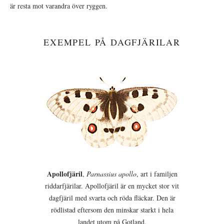
är resta mot varandra över ryggen.
EXEMPEL PÅ DAGFJÄRILAR
Apollofjäril
,
Parnassius apollo
, art i familjen
riddarfjärilar. Apollofjäril är en mycket stor vit
dagfjäril med svarta och röda fläckar. Den är
rödlistad eftersom den minskar starkt i hela
landet utom på Gotland.