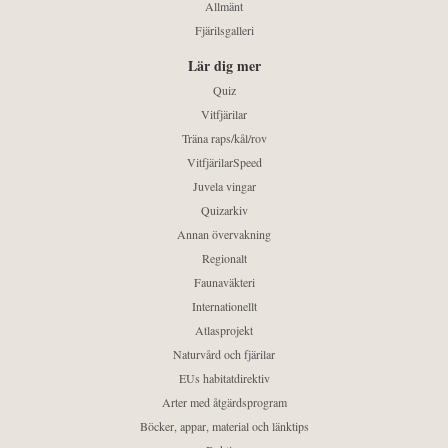
Allmänt
Fjärilsgalleri
Lär dig mer
Quiz
Vitfjärilar
Träna raps/kål/rov
VitfjärilarSpeed
Juvela vingar
Quizarkiv
Annan övervakning
Regionalt
Faunaväkteri
Internationellt
Atlasprojekt
Naturvård och fjärilar
EUs habitatdirektiv
Arter med åtgärdsprogram
Böcker, appar, material och länktips