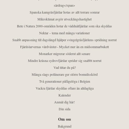
särdrag</span>
Spanska kamgräsfjärilar hotas av allt torrare somrar
Mikroklimat avgör utvecklingshastighet
Bete i Natura 2000-områden hotar de väddnätfjärilar som ska skyddas
Nektar – tema med många variationer
Snabb anpassning till dagslängd hjälper svingelgräsfjärilens spridning norrut
Fjärilslarvernas värdväxter– Mycket mer än en midsommarbukett
Monarker migrerar söderut allt senare
Mindre kräsna sydrovfjärilar sprider sig snabbt norrut
Vad tittar du på?
Många slags pollinerare ger större bomullsskörd
Två generationer påfågelöga i Belgien
Vackra fjärilar skyddas oftare än alldagliga
Kalender
Anmäl dig här!
Din sida
Om oss
Bakgrund