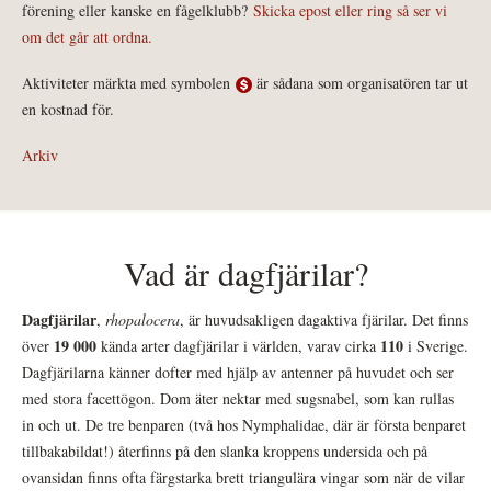
förening eller kanske en fågelklubb?
Skicka epost eller ring så ser vi
om det går att ordna.
Aktiviteter märkta med symbolen
är sådana som organisatören tar ut
en kostnad för.
Arkiv
Vad är dagfjärilar?
Dagfjärilar
,
rhopalocera
, är huvudsakligen dagaktiva fjärilar. Det finns
19 000
110
över
kända arter dagfjärilar i världen, varav cirka
i Sverige.
Dagfjärilarna känner dofter med hjälp av antenner på huvudet och ser
med stora facettögon. Dom äter nektar med sugsnabel, som kan rullas
in och ut. De tre benparen (två hos Nymphalidae, där är första benparet
tillbakabildat!) återfinns på den slanka kroppens undersida och på
ovansidan finns ofta färgstarka brett triangulära vingar som när de vilar