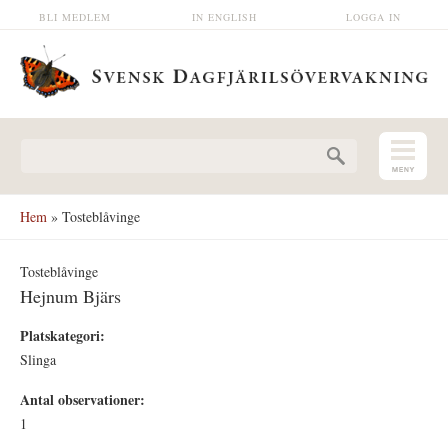
Hoppa till huvudinnehåll
BLI MEDLEM
IN ENGLISH
LOGGA IN
Sökformulär
Hem
» Tosteblåvinge
Tosteblåvinge
Hejnum Bjärs
Platskategori:
Slinga
Antal observationer:
1