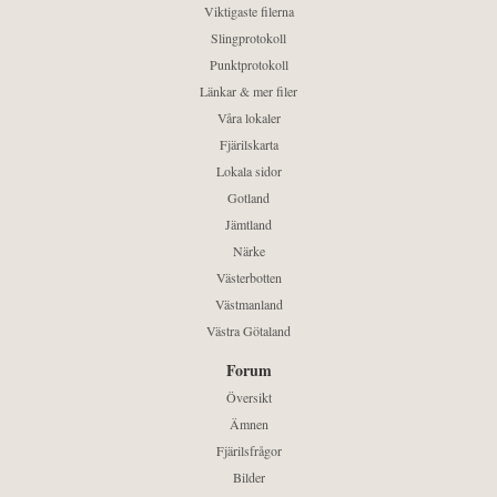
Viktigaste filerna
Slingprotokoll
Punktprotokoll
Länkar & mer filer
Våra lokaler
Fjärilskarta
Lokala sidor
Gotland
Jämtland
Närke
Västerbotten
Västmanland
Västra Götaland
Forum
Översikt
Ämnen
Fjärilsfrågor
Bilder