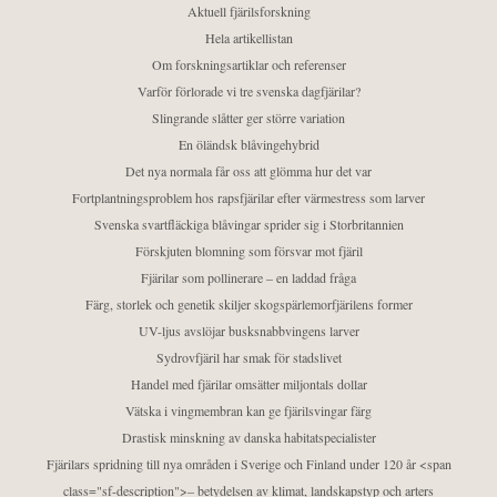
Aktuell fjärilsforskning
Hela artikellistan
Om forskningsartiklar och referenser
Varför förlorade vi tre svenska dagfjärilar?
Slingrande slåtter ger större variation
En öländsk blåvingehybrid
Det nya normala får oss att glömma hur det var
Fortplantningsproblem hos rapsfjärilar efter värmestress som larver
Svenska svartfläckiga blåvingar sprider sig i Storbritannien
Förskjuten blomning som försvar mot fjäril
Fjärilar som pollinerare – en laddad fråga
Färg, storlek och genetik skiljer skogspärlemorfjärilens former
UV-ljus avslöjar busksnabbvingens larver
Sydrovfjäril har smak för stadslivet
Handel med fjärilar omsätter miljontals dollar
Vätska i vingmembran kan ge fjärilsvingar färg
Drastisk minskning av danska habitatspecialister
Fjärilars spridning till nya områden i Sverige och Finland under 120 år <span
class="sf-description">– betydelsen av klimat, landskapstyp och arters