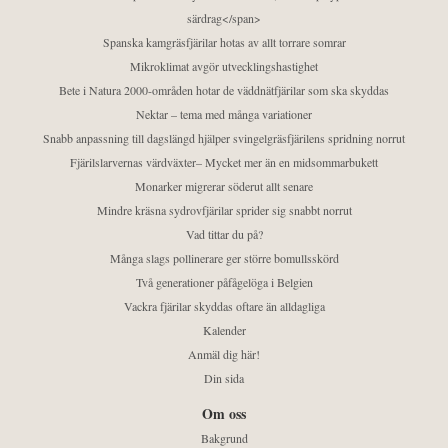
särdrag</span>
Spanska kamgräsfjärilar hotas av allt torrare somrar
Mikroklimat avgör utvecklingshastighet
Bete i Natura 2000-områden hotar de väddnätfjärilar som ska skyddas
Nektar – tema med många variationer
Snabb anpassning till dagslängd hjälper svingelgräsfjärilens spridning norrut
Fjärilslarvernas värdväxter– Mycket mer än en midsommarbukett
Monarker migrerar söderut allt senare
Mindre kräsna sydrovfjärilar sprider sig snabbt norrut
Vad tittar du på?
Många slags pollinerare ger större bomullsskörd
Två generationer påfågelöga i Belgien
Vackra fjärilar skyddas oftare än alldagliga
Kalender
Anmäl dig här!
Din sida
Om oss
Bakgrund