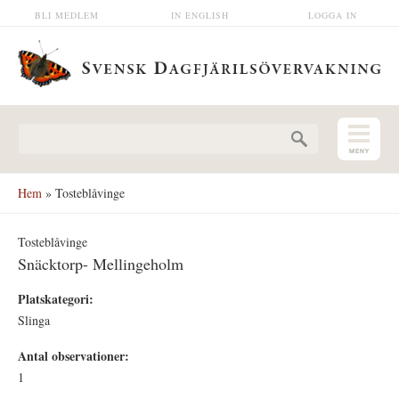
Hoppa till huvudinnehåll
BLI MEDLEM
IN ENGLISH
LOGGA IN
Sökformulär
Hem
» Tosteblåvinge
Tosteblåvinge
Snäcktorp- Mellingeholm
Platskategori:
Slinga
Antal observationer:
1