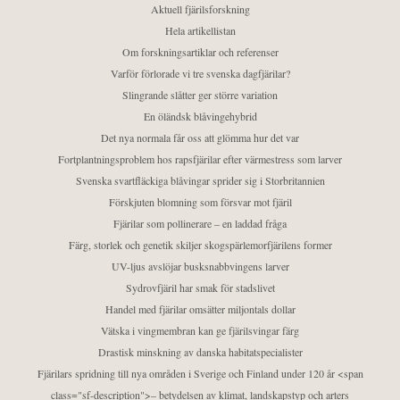
Aktuell fjärilsforskning
Hela artikellistan
Om forskningsartiklar och referenser
Varför förlorade vi tre svenska dagfjärilar?
Slingrande slåtter ger större variation
En öländsk blåvingehybrid
Det nya normala får oss att glömma hur det var
Fortplantningsproblem hos rapsfjärilar efter värmestress som larver
Svenska svartfläckiga blåvingar sprider sig i Storbritannien
Förskjuten blomning som försvar mot fjäril
Fjärilar som pollinerare – en laddad fråga
Färg, storlek och genetik skiljer skogspärlemorfjärilens former
UV-ljus avslöjar busksnabbvingens larver
Sydrovfjäril har smak för stadslivet
Handel med fjärilar omsätter miljontals dollar
Vätska i vingmembran kan ge fjärilsvingar färg
Drastisk minskning av danska habitatspecialister
Fjärilars spridning till nya områden i Sverige och Finland under 120 år <span
class="sf-description">– betydelsen av klimat, landskapstyp och arters