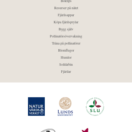
Boktips
Resurser på nätet
Fjärilsappar
Köpa fjärilsprylar
Bygg själv
Pollinatörsövervakning
Träna på pollinatörer
Blomflugor
Humlor
Solitärbin
Fjärilar