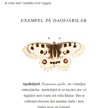
är resta mot varandra över ryggen.
EXEMPEL PÅ DAGFJÄRILAR
Apollofjäril
,
Parnassius apollo
, art i familjen
riddarfjärilar. Apollofjäril är en mycket stor vit
dagfjäril med svarta och röda fläckar. Den är
rödlistad eftersom den minskar starkt i hela
landet utom på Gotland.