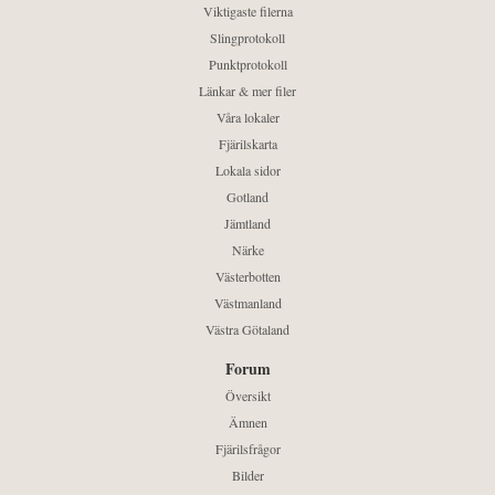
Viktigaste filerna
Slingprotokoll
Punktprotokoll
Länkar & mer filer
Våra lokaler
Fjärilskarta
Lokala sidor
Gotland
Jämtland
Närke
Västerbotten
Västmanland
Västra Götaland
Forum
Översikt
Ämnen
Fjärilsfrågor
Bilder