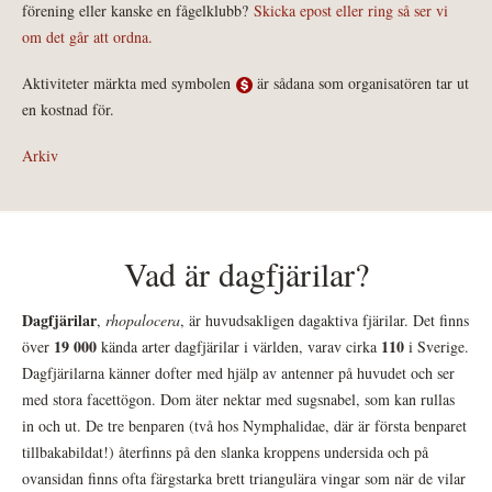
förening eller kanske en fågelklubb?
Skicka epost eller ring så ser vi
om det går att ordna.
Aktiviteter märkta med symbolen
är sådana som organisatören tar ut
en kostnad för.
Arkiv
Vad är dagfjärilar?
Dagfjärilar
,
rhopalocera
, är huvudsakligen dagaktiva fjärilar. Det finns
19 000
110
över
kända arter dagfjärilar i världen, varav cirka
i Sverige.
Dagfjärilarna känner dofter med hjälp av antenner på huvudet och ser
med stora facettögon. Dom äter nektar med sugsnabel, som kan rullas
in och ut. De tre benparen (två hos Nymphalidae, där är första benparet
tillbakabildat!) återfinns på den slanka kroppens undersida och på
ovansidan finns ofta färgstarka brett triangulära vingar som när de vilar