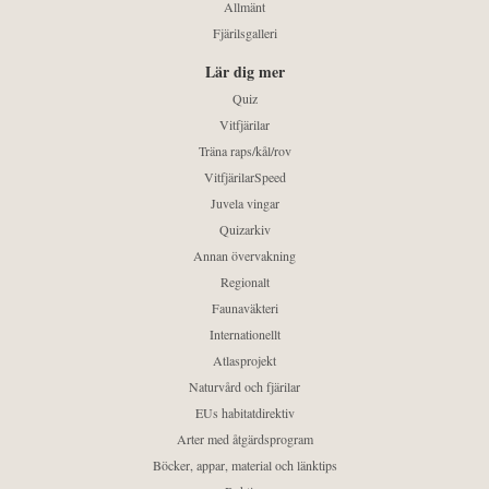
Allmänt
Fjärilsgalleri
Lär dig mer
Quiz
Vitfjärilar
Träna raps/kål/rov
VitfjärilarSpeed
Juvela vingar
Quizarkiv
Annan övervakning
Regionalt
Faunaväkteri
Internationellt
Atlasprojekt
Naturvård och fjärilar
EUs habitatdirektiv
Arter med åtgärdsprogram
Böcker, appar, material och länktips