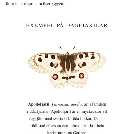
är resta mot varandra över ryggen.
EXEMPEL PÅ DAGFJÄRILAR
Apollofjäril
,
Parnassius apollo
, art i familjen
riddarfjärilar. Apollofjäril är en mycket stor vit
dagfjäril med svarta och röda fläckar. Den är
rödlistad eftersom den minskar starkt i hela
landet utom på Gotland.