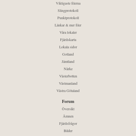
Viktigaste filerna
Slingprotokoll
Punktprotokoll
Länkar & mer filer
Våra lokaler
Fjärilskarta
Lokala sidor
Gotland
Jämtland
Närke
Västerbotten
Västmanland
Västra Götaland
Forum
Översikt
Ämnen
Fjärilsfrågor
Bilder