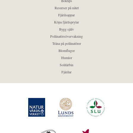
Boktips
Resurser på nätet
Fjärilsappar
Köpa fjärilsprylar
Bygg själv
Pollinatörsövervakning
Träna på pollinatörer
Blomflugor
Humlor
Solitärbin
Fjärilar