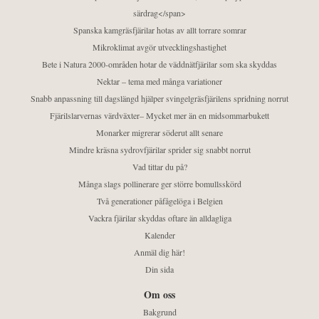
särdrag</span>
Spanska kamgräsfjärilar hotas av allt torrare somrar
Mikroklimat avgör utvecklingshastighet
Bete i Natura 2000-områden hotar de väddnätfjärilar som ska skyddas
Nektar – tema med många variationer
Snabb anpassning till dagslängd hjälper svingelgräsfjärilens spridning norrut
Fjärilslarvernas värdväxter– Mycket mer än en midsommarbukett
Monarker migrerar söderut allt senare
Mindre kräsna sydrovfjärilar sprider sig snabbt norrut
Vad tittar du på?
Många slags pollinerare ger större bomullsskörd
Två generationer påfågelöga i Belgien
Vackra fjärilar skyddas oftare än alldagliga
Kalender
Anmäl dig här!
Din sida
Om oss
Bakgrund