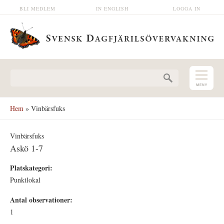
Hoppa till huvudinnehåll
BLI MEDLEM
IN ENGLISH
LOGGA IN
Sökformulär
Hem
» Vinbärsfuks
Vinbärsfuks
Askö 1-7
Platskategori:
Punktlokal
Antal observationer:
1