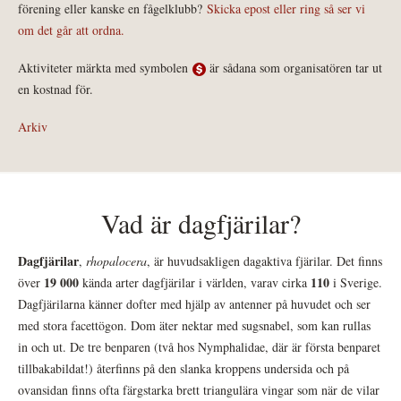
förening eller kanske en fågelklubb?
Skicka epost eller ring så ser vi
om det går att ordna.
Aktiviteter märkta med symbolen
är sådana som organisatören tar ut
en kostnad för.
Arkiv
Vad är dagfjärilar?
Dagfjärilar
,
rhopalocera
, är huvudsakligen dagaktiva fjärilar. Det finns
19 000
110
över
kända arter dagfjärilar i världen, varav cirka
i Sverige.
Dagfjärilarna känner dofter med hjälp av antenner på huvudet och ser
med stora facettögon. Dom äter nektar med sugsnabel, som kan rullas
in och ut. De tre benparen (två hos Nymphalidae, där är första benparet
tillbakabildat!) återfinns på den slanka kroppens undersida och på
ovansidan finns ofta färgstarka brett triangulära vingar som när de vilar