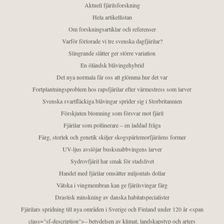
Aktuell fjärilsforskning
Hela artikellistan
Om forskningsartiklar och referenser
Varför förlorade vi tre svenska dagfjärilar?
Slingrande slåtter ger större variation
En öländsk blåvingehybrid
Det nya normala får oss att glömma hur det var
Fortplantningsproblem hos rapsfjärilar efter värmestress som larver
Svenska svartfläckiga blåvingar sprider sig i Storbritannien
Förskjuten blomning som försvar mot fjäril
Fjärilar som pollinerare – en laddad fråga
Färg, storlek och genetik skiljer skogspärlemorfjärilens former
UV-ljus avslöjar busksnabbvingens larver
Sydrovfjäril har smak för stadslivet
Handel med fjärilar omsätter miljontals dollar
Vätska i vingmembran kan ge fjärilsvingar färg
Drastisk minskning av danska habitatspecialister
Fjärilars spridning till nya områden i Sverige och Finland under 120 år <span
class="sf-description">– betydelsen av klimat, landskapstyp och arters