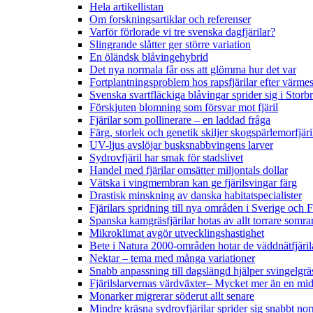
Hela artikellistan
Om forskningsartiklar och referenser
Varför förlorade vi tre svenska dagfjärilar?
Slingrande slåtter ger större variation
En öländsk blåvingehybrid
Det nya normala får oss att glömma hur det var
Fortplantningsproblem hos rapsfjärilar efter värmes
Svenska svartfläckiga blåvingar sprider sig i Storb
Förskjuten blomning som försvar mot fjäril
Fjärilar som pollinerare – en laddad fråga
Färg, storlek och genetik skiljer skogspärlemorfjär
UV-ljus avslöjar busksnabbvingens larver
Sydrovfjäril har smak för stadslivet
Handel med fjärilar omsätter miljontals dollar
Vätska i vingmembran kan ge fjärilsvingar färg
Drastisk minskning av danska habitatspecialister
Fjärilars spridning till nya områden i Sverige och
Spanska kamgräsfjärilar hotas av allt torrare somra
Mikroklimat avgör utvecklingshastighet
Bete i Natura 2000-områden hotar de väddnätfjäri
Nektar – tema med många variationer
Snabb anpassning till dagslängd hjälper svingelgräs
Fjärilslarvernas värdväxter– Mycket mer än en m
Monarker migrerar söderut allt senare
Mindre kräsna sydrovfjärilar sprider sig snabbt nor