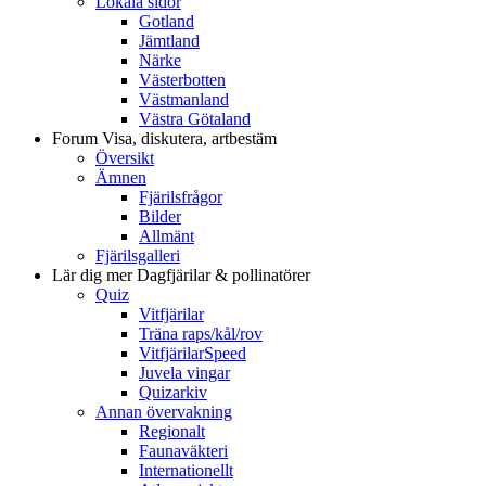
Lokala sidor
Gotland
Jämtland
Närke
Västerbotten
Västmanland
Västra Götaland
Forum
Visa, diskutera, artbestäm
Översikt
Ämnen
Fjärilsfrågor
Bilder
Allmänt
Fjärilsgalleri
Lär dig mer
Dagfjärilar & pollinatörer
Quiz
Vitfjärilar
Träna raps/kål/rov
VitfjärilarSpeed
Juvela vingar
Quizarkiv
Annan övervakning
Regionalt
Faunaväkteri
Internationellt