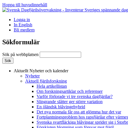
Hoppa till huvudinnehåll
Logga in
In English
Bli medlem
Sökformulär
Sök på webbplatsen
Aktuellt
Nyheter och kalender
Nyheter
Aktuell fjärilsforskning
Hela artikellistan
Om forskningsartiklar och referenser
Varför förlorade vi tre svenska dagfjärilar?
Slingrande slåtter ger större variation
En öländsk blåvingehybrid
Det nya normala får oss att glömma hur det var
Fortplantningsproblem hos rapsfjärilar efter värmes
Svenska svartfläckiga blåvingar sprider sig i Storb
Förskjuten blomning som försvar mot fjäril