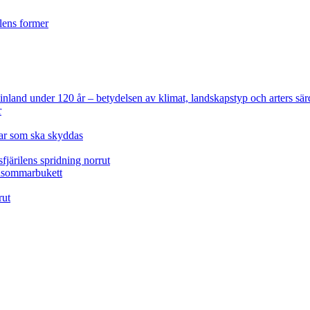
ilens former
 Finland under 120 år
– betydelsen av klimat, landskapstyp och arters sär
r
lar som ska skyddas
fjärilens spridning norrut
idsommarbukett
rut