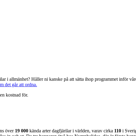
järilar i allmänhet? Håller ni kanske på att sätta ihop programmet inför 
om det går att ordna.
en kostnad för.
nns över
19 000
kända arter dagfjärilar i världen, varav cirka
110
i Sveri