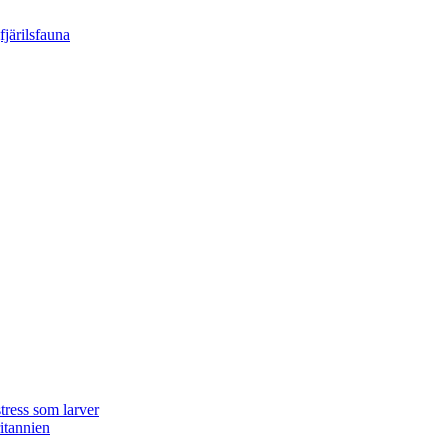
tress som larver
ritannien