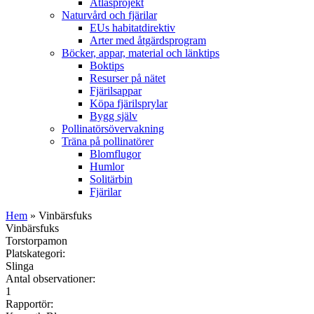
Atlasprojekt
Naturvård och fjärilar
EUs habitatdirektiv
Arter med åtgärdsprogram
Böcker, appar, material och länktips
Boktips
Resurser på nätet
Fjärilsappar
Köpa fjärilsprylar
Bygg själv
Pollinatörsövervakning
Träna på pollinatörer
Blomflugor
Humlor
Solitärbin
Fjärilar
Hem
» Vinbärsfuks
Vinbärsfuks
Torstorpamon
Platskategori:
Slinga
Antal observationer:
1
Rapportör: