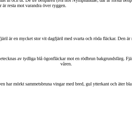
as in och ut. De tre benparen (två hos Nymphalidae, där är första benpa
ar är resta mot varandra över ryggen.
lofjäril är en mycket stor vit dagfjäril med svarta och röda fläckar. Den 
kännetecknas av tydliga blå ögonfläckar mot en rödbrun bakgrundsfärg. Fj
våren.
r. Den har mörkt sammetsbruna vingar med bred, gul ytterkant och äter bla