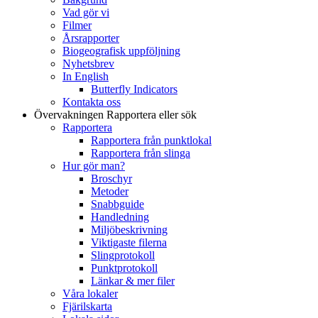
Vad gör vi
Filmer
Årsrapporter
Biogeografisk uppföljning
Nyhetsbrev
In English
Butterfly Indicators
Kontakta oss
Övervakningen
Rapportera eller sök
Rapportera
Rapportera från punktlokal
Rapportera från slinga
Hur gör man?
Broschyr
Metoder
Snabbguide
Handledning
Miljöbeskrivning
Viktigaste filerna
Slingprotokoll
Punktprotokoll
Länkar & mer filer
Våra lokaler
Fjärilskarta