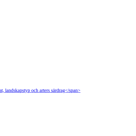
at, landskapstyp och arters särdrag</span>