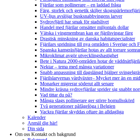
Fjärilar som pollinerare – en laddad fråga
Färg, storlek och genetik skiljer skogspärlemorfjär
UV-ljus avslöjar busksnabbvingens larver
Sydrovfjäril har smak för stadslivet
Handel med fjärilar omsätter miljontals dollar
Vätska i vingmembran kan ge fjärilsvingar färg
Drastisk minskning av danska habitatspecialister
Fjärilars spridning till nya områden i Sverige och
Spanska kamgräsfjärilar hotas av allt torrare somra
Mikroklimat avgör utvecklingshastighet
Bete i Natura 2000-områden hotar de väddnätfjäri
Nektar – tema med många variationer
Snabb anpassning till dagslängd hjälper svingelgräs
Fjärilslarvernas värdväxter– Mycket mer än en m
Monarker migrerar söderut allt senare
Mindre kräsna sydrovfjärilar sprider sig snabbt nor
Vad tittar du på?
Många slags pollinerare ger större bomullsskörd
Två generationer påfågelöga i Belgien
Vackra fjärilar skyddas oftare än alldagliga
Kalender
Anmäl dig här!
Din sida
Om oss
Kontakt och bakgrund
Bakgrund