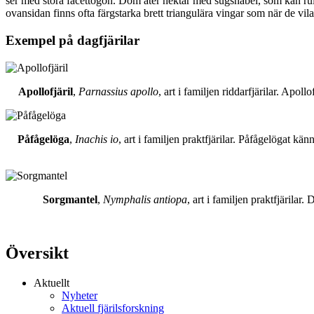
ser med stora facettögon. Dom äter nektar med sugsnabel, som kan rull
ovansidan finns ofta färgstarka brett triangulära vingar som när de vil
Exempel på dagfjärilar
Apollofjäril
,
Parnassius apollo
, art i familjen riddarfjärilar. Apol
Påfågelöga
,
Inachis io
, art i familjen praktfjärilar. Påfågelögat 
Sorgmantel
,
Nymphalis antiopa
, art i familjen praktfjärila
Översikt
Aktuellt
Nyheter
Aktuell fjärilsforskning