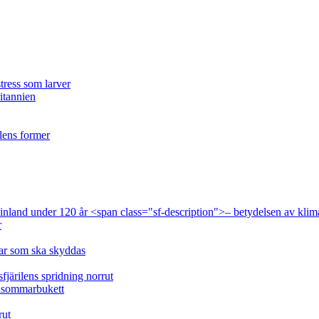
tress som larver
ritannien
ilens former
 Finland under 120 år <span class="sf-description">– betydelsen av klim
r
lar som ska skyddas
fjärilens spridning norrut
idsommarbukett
rut