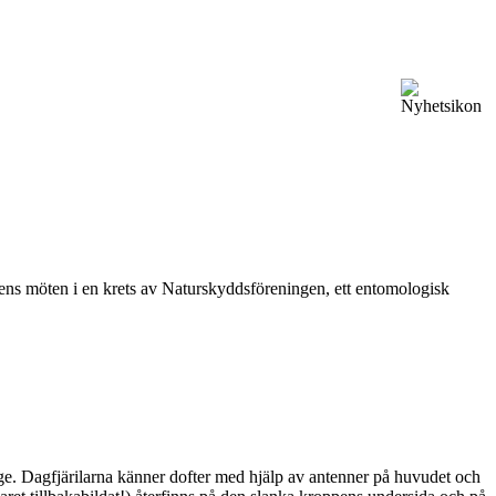
vårens möten i en krets av Naturskyddsföreningen, ett entomologisk
ge. Dagfjärilarna känner dofter med hjälp av antenner på huvudet och