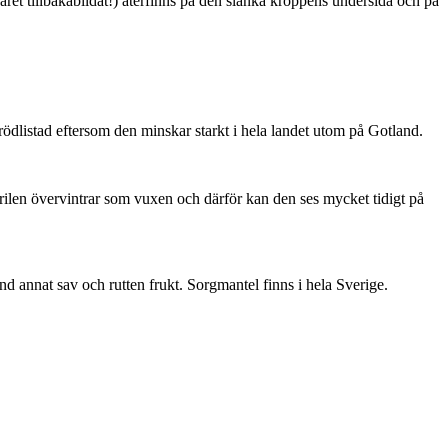
ret tillbakabildat!) återfinns på den slanka kroppens undersida och på
är rödlistad eftersom den minskar starkt i hela landet utom på Gotland.
ärilen övervintrar som vuxen och därför kan den ses mycket tidigt på
nd annat sav och rutten frukt. Sorgmantel finns i hela Sverige.