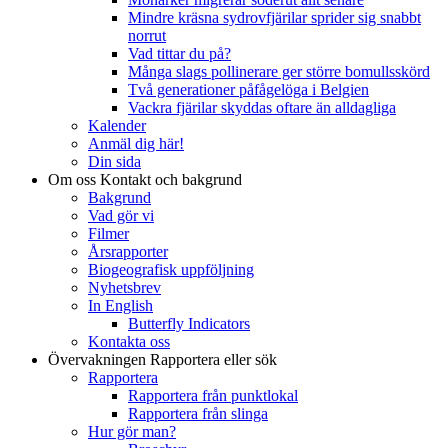
Mindre kräsna sydrovfjärilar sprider sig snabbt
norrut
Vad tittar du på?
Många slags pollinerare ger större bomullsskörd
Två generationer påfågelöga i Belgien
Vackra fjärilar skyddas oftare än alldagliga
Kalender
Anmäl dig här!
Din sida
Om oss
Kontakt och bakgrund
Bakgrund
Vad gör vi
Filmer
Årsrapporter
Biogeografisk uppföljning
Nyhetsbrev
In English
Butterfly Indicators
Kontakta oss
Övervakningen
Rapportera eller sök
Rapportera
Rapportera från punktlokal
Rapportera från slinga
Hur gör man?