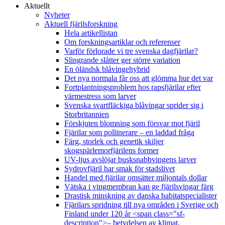
Aktuellt
Nyheter
Aktuell fjärilsforskning
Hela artikellistan
Om forskningsartiklar och referenser
Varför förlorade vi tre svenska dagfjärilar?
Slingrande slåtter ger större variation
En öländsk blåvingehybrid
Det nya normala får oss att glömma hur det var
Fortplantningsproblem hos rapsfjärilar efter
värmestress som larver
Svenska svartfläckiga blåvingar sprider sig i
Storbritannien
Förskjuten blomning som försvar mot fjäril
Fjärilar som pollinerare – en laddad fråga
Färg, storlek och genetik skiljer
skogspärlemorfjärilens former
UV-ljus avslöjar busksnabbvingens larver
Sydrovfjäril har smak för stadslivet
Handel med fjärilar omsätter miljontals dollar
Vätska i vingmembran kan ge fjärilsvingar färg
Drastisk minskning av danska habitatspecialister
Fjärilars spridning till nya områden i Sverige och
Finland under 120 år <span class="sf-
description">– betydelsen av klimat,