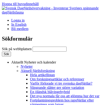
Hoppa till huvudinnehåll
Logga in
In English
Bli medlem
Sökformulär
Sök på webbplatsen
Aktuellt
Nyheter och kalender
Nyheter
Aktuell fjärilsforskning
Hela artikellistan
Om forskningsartiklar och referenser
Varför förlorade vi tre svenska dagfjärilar?
Slingrande slåtter ger större variation
En öländsk blåvingehybrid
Det nya normala får oss att glömma hur det var
Fortplantningsproblem hos rapsfjärilar efter
värmestress som larver