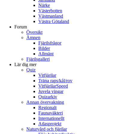
Närke
Västerbotten
Västmanland
Västra Götaland
Forum
Översikt
Ämnen
Fjärilsfrågor
Bilder
Allmänt
Fjärilsgalleri
Lär dig mer
Quiz
Vitfjärilar
Träna raps/kål/rov
VitfjärilarSpeed
Juvela vingar
Quizarkiv
Annan övervakning
Regionalt
Faunaväkteri
Internationellt
Atlasprojekt
Naturvård och fjärilar