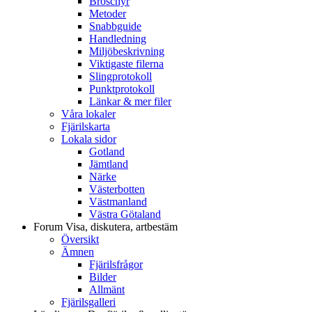
Broschyr
Metoder
Snabbguide
Handledning
Miljöbeskrivning
Viktigaste filerna
Slingprotokoll
Punktprotokoll
Länkar & mer filer
Våra lokaler
Fjärilskarta
Lokala sidor
Gotland
Jämtland
Närke
Västerbotten
Västmanland
Västra Götaland
Forum
Visa, diskutera, artbestäm
Översikt
Ämnen
Fjärilsfrågor
Bilder
Allmänt
Fjärilsgalleri