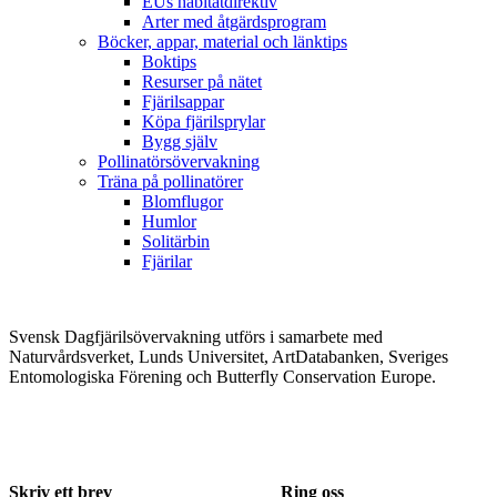
EUs habitatdirektiv
Arter med åtgärdsprogram
Böcker, appar, material och länktips
Boktips
Resurser på nätet
Fjärilsappar
Köpa fjärilsprylar
Bygg själv
Pollinatörsövervakning
Träna på pollinatörer
Blomflugor
Humlor
Solitärbin
Fjärilar
Svensk Dagfjärilsövervakning utförs i samarbete med
Naturvårdsverket, Lunds Universitet, ArtDatabanken, Sveriges
Entomologiska Förening och Butterfly Conservation Europe.
Skriv ett brev
Ring oss