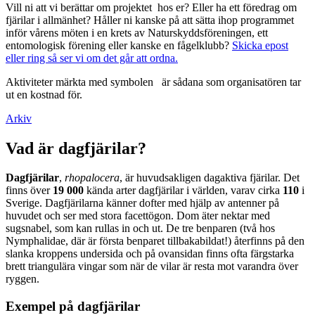
Vill ni att vi berättar om projektet hos er? Eller ha ett föredrag om
fjärilar i allmänhet? Håller ni kanske på att sätta ihop programmet
inför vårens möten i en krets av Naturskyddsföreningen, ett
entomologisk förening eller kanske en fågelklubb?
Skicka epost
eller ring så ser vi om det går att ordna.
Aktiviteter märkta med symbolen
är sådana som organisatören tar
ut en kostnad för.
Arkiv
Vad är dagfjärilar?
Dagfjärilar
,
rhopalocera
, är huvudsakligen dagaktiva fjärilar. Det
finns över
19 000
kända arter dagfjärilar i världen, varav cirka
110
i
Sverige. Dagfjärilarna känner dofter med hjälp av antenner på
huvudet och ser med stora facettögon. Dom äter nektar med
sugsnabel, som kan rullas in och ut. De tre benparen (två hos
Nymphalidae, där är första benparet tillbakabildat!) återfinns på den
slanka kroppens undersida och på ovansidan finns ofta färgstarka
brett triangulära vingar som när de vilar är resta mot varandra över
ryggen.
Exempel på dagfjärilar