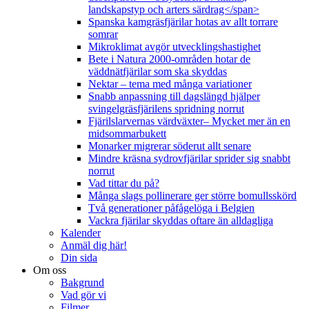
landskapstyp och arters särdrag</span>
Spanska kamgräsfjärilar hotas av allt torrare
somrar
Mikroklimat avgör utvecklingshastighet
Bete i Natura 2000-områden hotar de
väddnätfjärilar som ska skyddas
Nektar – tema med många variationer
Snabb anpassning till dagslängd hjälper
svingelgräsfjärilens spridning norrut
Fjärilslarvernas värdväxter– Mycket mer än en
midsommarbukett
Monarker migrerar söderut allt senare
Mindre kräsna sydrovfjärilar sprider sig snabbt
norrut
Vad tittar du på?
Många slags pollinerare ger större bomullsskörd
Två generationer påfågelöga i Belgien
Vackra fjärilar skyddas oftare än alldagliga
Kalender
Anmäl dig här!
Din sida
Om oss
Bakgrund
Vad gör vi
Filmer