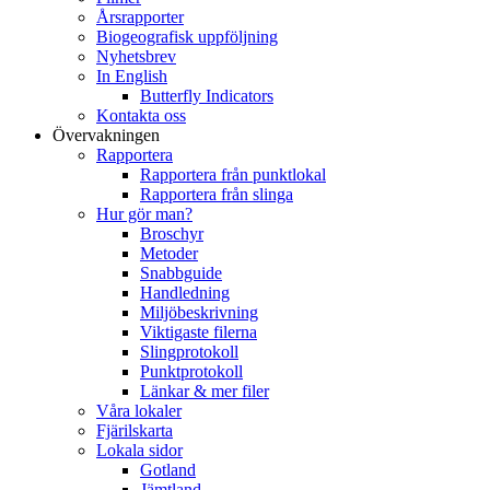
Årsrapporter
Biogeografisk uppföljning
Nyhetsbrev
In English
Butterfly Indicators
Kontakta oss
Övervakningen
Rapportera
Rapportera från punktlokal
Rapportera från slinga
Hur gör man?
Broschyr
Metoder
Snabbguide
Handledning
Miljöbeskrivning
Viktigaste filerna
Slingprotokoll
Punktprotokoll
Länkar & mer filer
Våra lokaler
Fjärilskarta
Lokala sidor
Gotland
Jämtland