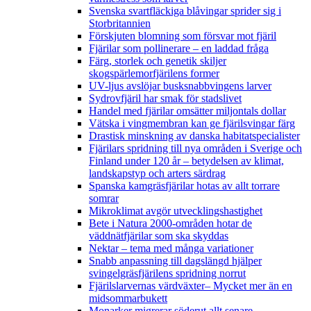
Svenska svartfläckiga blåvingar sprider sig i
Storbritannien
Förskjuten blomning som försvar mot fjäril
Fjärilar som pollinerare – en laddad fråga
Färg, storlek och genetik skiljer
skogspärlemorfjärilens former
UV-ljus avslöjar busksnabbvingens larver
Sydrovfjäril har smak för stadslivet
Handel med fjärilar omsätter miljontals dollar
Vätska i vingmembran kan ge fjärilsvingar färg
Drastisk minskning av danska habitatspecialister
Fjärilars spridning till nya områden i Sverige och
Finland under 120 år
– betydelsen av klimat,
landskapstyp och arters särdrag
Spanska kamgräsfjärilar hotas av allt torrare
somrar
Mikroklimat avgör utvecklingshastighet
Bete i Natura 2000-områden hotar de
väddnätfjärilar som ska skyddas
Nektar – tema med många variationer
Snabb anpassning till dagslängd hjälper
svingelgräsfjärilens spridning norrut
Fjärilslarvernas värdväxter– Mycket mer än en
midsommarbukett
Monarker migrerar söderut allt senare