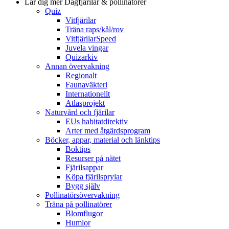
Lär dig mer
Dagfjärilar & pollinatörer
Quiz
Vitfjärilar
Träna raps/kål/rov
VitfjärilarSpeed
Juvela vingar
Quizarkiv
Annan övervakning
Regionalt
Faunaväkteri
Internationellt
Atlasprojekt
Naturvård och fjärilar
EUs habitatdirektiv
Arter med åtgärdsprogram
Böcker, appar, material och länktips
Boktips
Resurser på nätet
Fjärilsappar
Köpa fjärilsprylar
Bygg själv
Pollinatörsövervakning
Träna på pollinatörer
Blomflugor
Humlor