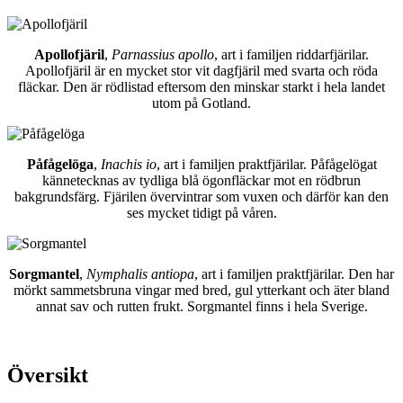
Apollofjäril
,
Parnassius apollo
, art i familjen riddarfjärilar.
Apollofjäril är en mycket stor vit dagfjäril med svarta och röda
fläckar. Den är rödlistad eftersom den minskar starkt i hela landet
utom på Gotland.
Påfågelöga
,
Inachis io
, art i familjen praktfjärilar. Påfågelögat
kännetecknas av tydliga blå ögonfläckar mot en rödbrun
bakgrundsfärg. Fjärilen övervintrar som vuxen och därför kan den
ses mycket tidigt på våren.
Sorgmantel
,
Nymphalis antiopa
, art i familjen praktfjärilar. Den har
mörkt sammetsbruna vingar med bred, gul ytterkant och äter bland
annat sav och rutten frukt. Sorgmantel finns i hela Sverige.
Översikt