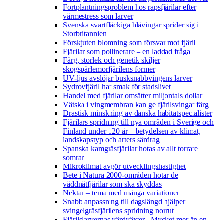
Fortplantningsproblem hos rapsfjärilar efter
värmestress som larver
Svenska svartfläckiga blåvingar sprider sig i
Storbritannien
Förskjuten blomning som försvar mot fjäril
Fjärilar som pollinerare – en laddad fråga
Färg, storlek och genetik skiljer
skogspärlemorfjärilens former
UV-ljus avslöjar busksnabbvingens larver
Sydrovfjäril har smak för stadslivet
Handel med fjärilar omsätter miljontals dollar
Vätska i vingmembran kan ge fjärilsvingar färg
Drastisk minskning av danska habitatspecialister
Fjärilars spridning till nya områden i Sverige och
Finland under 120 år
– betydelsen av klimat,
landskapstyp och arters särdrag
Spanska kamgräsfjärilar hotas av allt torrare
somrar
Mikroklimat avgör utvecklingshastighet
Bete i Natura 2000-områden hotar de
väddnätfjärilar som ska skyddas
Nektar – tema med många variationer
Snabb anpassning till dagslängd hjälper
svingelgräsfjärilens spridning norrut
Fjärilslarvernas värdväxter– Mycket mer än en