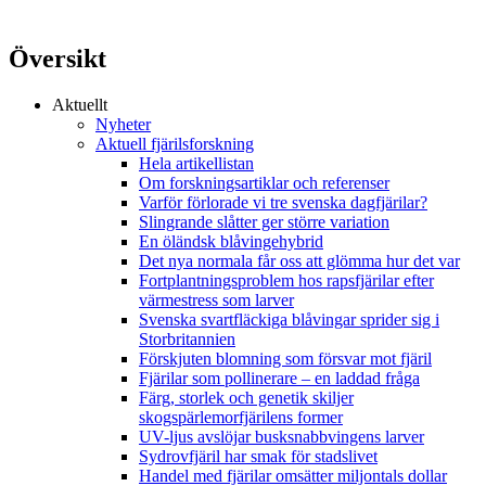
Översikt
Aktuellt
Nyheter
Aktuell fjärilsforskning
Hela artikellistan
Om forskningsartiklar och referenser
Varför förlorade vi tre svenska dagfjärilar?
Slingrande slåtter ger större variation
En öländsk blåvingehybrid
Det nya normala får oss att glömma hur det var
Fortplantningsproblem hos rapsfjärilar efter
värmestress som larver
Svenska svartfläckiga blåvingar sprider sig i
Storbritannien
Förskjuten blomning som försvar mot fjäril
Fjärilar som pollinerare – en laddad fråga
Färg, storlek och genetik skiljer
skogspärlemorfjärilens former
UV-ljus avslöjar busksnabbvingens larver
Sydrovfjäril har smak för stadslivet
Handel med fjärilar omsätter miljontals dollar