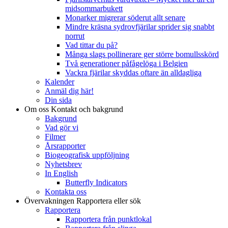
midsommarbukett
Monarker migrerar söderut allt senare
Mindre kräsna sydrovfjärilar sprider sig snabbt
norrut
Vad tittar du på?
Många slags pollinerare ger större bomullsskörd
Två generationer påfågelöga i Belgien
Vackra fjärilar skyddas oftare än alldagliga
Kalender
Anmäl dig här!
Din sida
Om oss
Kontakt och bakgrund
Bakgrund
Vad gör vi
Filmer
Årsrapporter
Biogeografisk uppföljning
Nyhetsbrev
In English
Butterfly Indicators
Kontakta oss
Övervakningen
Rapportera eller sök
Rapportera
Rapportera från punktlokal