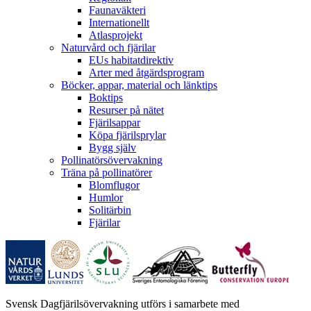
Faunaväkteri
Internationellt
Atlasprojekt
Naturvård och fjärilar
EUs habitatdirektiv
Arter med åtgärdsprogram
Böcker, appar, material och länktips
Boktips
Resurser på nätet
Fjärilsappar
Köpa fjärilsprylar
Bygg själv
Pollinatörsövervakning
Träna på pollinatörer
Blomflugor
Humlor
Solitärbin
Fjärilar
Svensk Dagfjärilsövervakning utförs i samarbete med