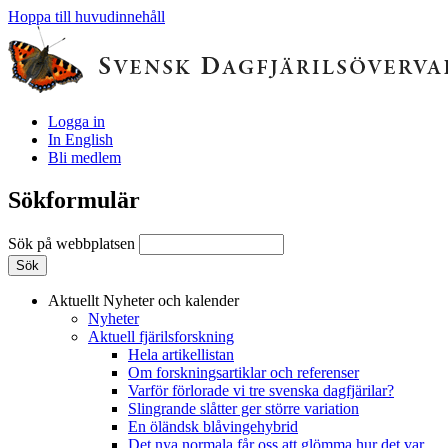
Hoppa till huvudinnehåll
Logga in
In English
Bli medlem
Sökformulär
Sök på webbplatsen
Aktuellt
Nyheter och kalender
Nyheter
Aktuell fjärilsforskning
Hela artikellistan
Om forskningsartiklar och referenser
Varför förlorade vi tre svenska dagfjärilar?
Slingrande slåtter ger större variation
En öländsk blåvingehybrid
Det nya normala får oss att glömma hur det var