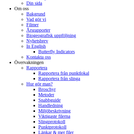
Din sida
Om oss
Bakgrund
Vad gör vi
Filmer
Årsrapporter
Biogeografisk uppföljning
Nyhetsbrev
In English
Butterfly Indicators
Kontakta oss
Övervakningen
Rapportera
Rapportera från punktlokal
Rapportera från slinga
Hur gör man?
Broschyr
Metoder
Snabbguide
Handledning
Miljöbeskrivning
Viktigaste filerna
Slingprotokoll
Punktprotokoll
Länkar & mer filer