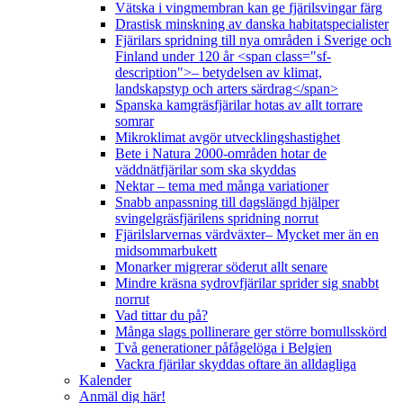
Vätska i vingmembran kan ge fjärilsvingar färg
Drastisk minskning av danska habitatspecialister
Fjärilars spridning till nya områden i Sverige och
Finland under 120 år <span class="sf-
description">– betydelsen av klimat,
landskapstyp och arters särdrag</span>
Spanska kamgräsfjärilar hotas av allt torrare
somrar
Mikroklimat avgör utvecklingshastighet
Bete i Natura 2000-områden hotar de
väddnätfjärilar som ska skyddas
Nektar – tema med många variationer
Snabb anpassning till dagslängd hjälper
svingelgräsfjärilens spridning norrut
Fjärilslarvernas värdväxter– Mycket mer än en
midsommarbukett
Monarker migrerar söderut allt senare
Mindre kräsna sydrovfjärilar sprider sig snabbt
norrut
Vad tittar du på?
Många slags pollinerare ger större bomullsskörd
Två generationer påfågelöga i Belgien
Vackra fjärilar skyddas oftare än alldagliga
Kalender
Anmäl dig här!