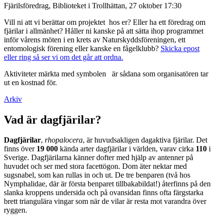
Fjärilsföredrag, Biblioteket i Trollhättan, 27 oktober 17:30
Vill ni att vi berättar om projektet hos er? Eller ha ett föredrag om
fjärilar i allmänhet? Håller ni kanske på att sätta ihop programmet
inför vårens möten i en krets av Naturskyddsföreningen, ett
entomologisk förening eller kanske en fågelklubb?
Skicka epost
eller ring så ser vi om det går att ordna.
Aktiviteter märkta med symbolen
är sådana som organisatören tar
ut en kostnad för.
Arkiv
Vad är dagfjärilar?
Dagfjärilar
,
rhopalocera
, är huvudsakligen dagaktiva fjärilar. Det
finns över
19 000
kända arter dagfjärilar i världen, varav cirka
110
i
Sverige. Dagfjärilarna känner dofter med hjälp av antenner på
huvudet och ser med stora facettögon. Dom äter nektar med
sugsnabel, som kan rullas in och ut. De tre benparen (två hos
Nymphalidae, där är första benparet tillbakabildat!) återfinns på den
slanka kroppens undersida och på ovansidan finns ofta färgstarka
brett triangulära vingar som när de vilar är resta mot varandra över
ryggen.