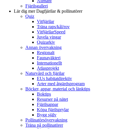
Allmänt
Fjärilsgalleri
Lär dig mer
Dagfjärilar & pollinatörer
Quiz
Vitfjärilar
Träna raps/kål/rov
VitfjärilarSpeed
Juvela vingar
Quizarkiv
Annan övervakning
Regionalt
Faunaväkteri
Internationellt
Atlasprojekt
Naturvård och fjärilar
EUs habitatdirektiv
Arter med åtgärdsprogram
Böcker, appar, material och länktips
Boktips
Resurser på nätet
Fjärilsappar
Köpa fjärilsprylar
Bygg själv
Pollinatörsövervakning
Träna på pollinatörer