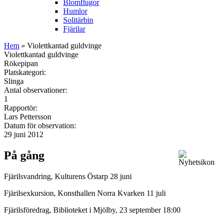
Blomflugor
Humlor
Solitärbin
Fjärilar
Hem
» Violettkantad guldvinge
Violettkantad guldvinge
Rökepipan
Platskategori:
Slinga
Antal observationer:
1
Rapportör:
Lars Pettersson
Datum för observation:
29 juni 2012
På gång
Fjärilsvandring, Kulturens Östarp 28 juni
Fjärilsexkursion, Konsthallen Norra Kvarken 11 juli
Fjärilsföredrag, Biblioteket i Mjölby, 23 september 18:00