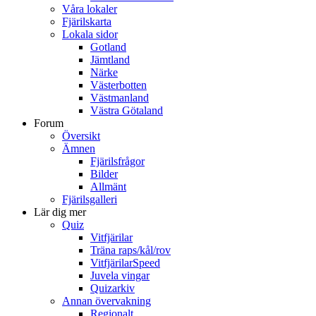
Våra lokaler
Fjärilskarta
Lokala sidor
Gotland
Jämtland
Närke
Västerbotten
Västmanland
Västra Götaland
Forum
Översikt
Ämnen
Fjärilsfrågor
Bilder
Allmänt
Fjärilsgalleri
Lär dig mer
Quiz
Vitfjärilar
Träna raps/kål/rov
VitfjärilarSpeed
Juvela vingar
Quizarkiv
Annan övervakning
Regionalt