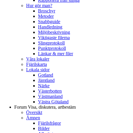
Rapportera från slinga
Hur gör man?
Broschyr
Metoder
Snabbguide
Handledning
Miljöbeskrivning
Viktigaste filerna
Slingprotokoll
Punktprotokoll
Länkar & mer filer
Våra lokaler
Fjärilskarta
Lokala sidor
Gotland
Jämtland
Närke
Västerbotten
Västmanland
Västra Götaland
Forum
Visa, diskutera, artbestäm
Översikt
Ämnen
Fjärilsfrågor
Bilder