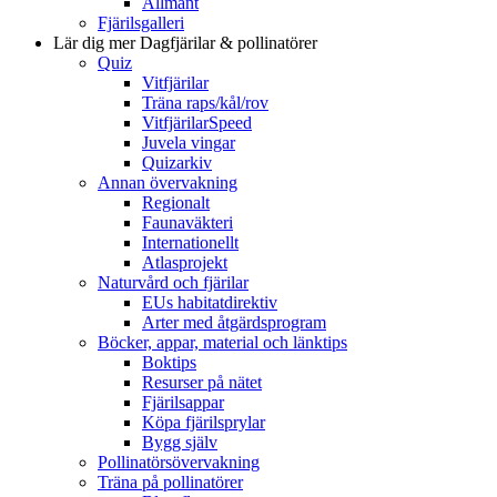
Allmänt
Fjärilsgalleri
Lär dig mer
Dagfjärilar & pollinatörer
Quiz
Vitfjärilar
Träna raps/kål/rov
VitfjärilarSpeed
Juvela vingar
Quizarkiv
Annan övervakning
Regionalt
Faunaväkteri
Internationellt
Atlasprojekt
Naturvård och fjärilar
EUs habitatdirektiv
Arter med åtgärdsprogram
Böcker, appar, material och länktips
Boktips
Resurser på nätet
Fjärilsappar
Köpa fjärilsprylar
Bygg själv
Pollinatörsövervakning
Träna på pollinatörer