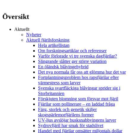
Översikt
Aktuellt
Nyheter
Aktuell fjärilsforskning
Hela artikellistan
Om forskningsartiklar och referenser
Varför förlorade vi tre svenska dagfjärilar?
Slingrande slåtter ger större variation
En öländsk blåvingehybrid
Det nya normala får oss att glömma hur det var
Fortplantningsproblem hos rapsfjärilar efter
värmestress som larver
Svenska svartfläckiga blåvingar sprider sig i
Storbritannien
Förskjuten blomning som försvar mot fjäril
Fjärilar som pollinerare – en laddad fråga
Färg, storlek och genetik skiljer
skogspärlemorfjärilens former
UV-ljus avslöjar busksnabbvingens larver
Sydrovfjäril har smak för stadslivet
Handel med fjärilar omsätter miljontals dollar