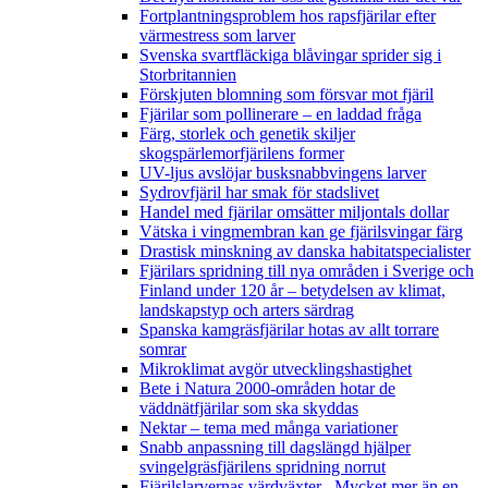
Fortplantningsproblem hos rapsfjärilar efter
värmestress som larver
Svenska svartfläckiga blåvingar sprider sig i
Storbritannien
Förskjuten blomning som försvar mot fjäril
Fjärilar som pollinerare – en laddad fråga
Färg, storlek och genetik skiljer
skogspärlemorfjärilens former
UV-ljus avslöjar busksnabbvingens larver
Sydrovfjäril har smak för stadslivet
Handel med fjärilar omsätter miljontals dollar
Vätska i vingmembran kan ge fjärilsvingar färg
Drastisk minskning av danska habitatspecialister
Fjärilars spridning till nya områden i Sverige och
Finland under 120 år
– betydelsen av klimat,
landskapstyp och arters särdrag
Spanska kamgräsfjärilar hotas av allt torrare
somrar
Mikroklimat avgör utvecklingshastighet
Bete i Natura 2000-områden hotar de
väddnätfjärilar som ska skyddas
Nektar – tema med många variationer
Snabb anpassning till dagslängd hjälper
svingelgräsfjärilens spridning norrut
Fjärilslarvernas värdväxter– Mycket mer än en