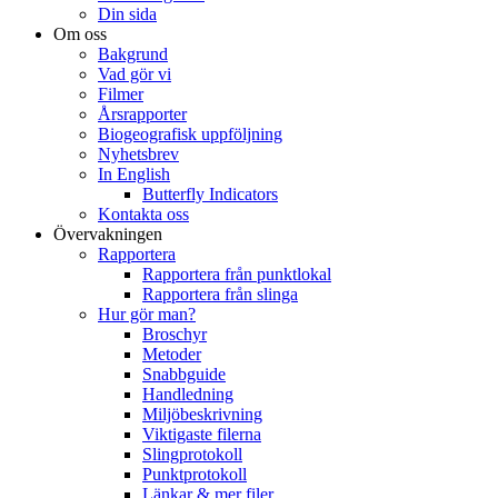
Din sida
Om oss
Bakgrund
Vad gör vi
Filmer
Årsrapporter
Biogeografisk uppföljning
Nyhetsbrev
In English
Butterfly Indicators
Kontakta oss
Övervakningen
Rapportera
Rapportera från punktlokal
Rapportera från slinga
Hur gör man?
Broschyr
Metoder
Snabbguide
Handledning
Miljöbeskrivning
Viktigaste filerna
Slingprotokoll
Punktprotokoll
Länkar & mer filer