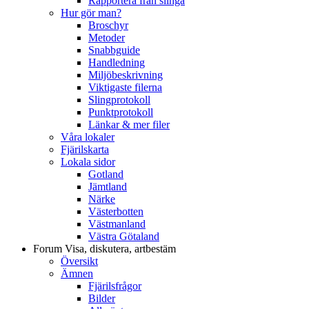
Rapportera från slinga
Hur gör man?
Broschyr
Metoder
Snabbguide
Handledning
Miljöbeskrivning
Viktigaste filerna
Slingprotokoll
Punktprotokoll
Länkar & mer filer
Våra lokaler
Fjärilskarta
Lokala sidor
Gotland
Jämtland
Närke
Västerbotten
Västmanland
Västra Götaland
Forum
Visa, diskutera, artbestäm
Översikt
Ämnen
Fjärilsfrågor
Bilder