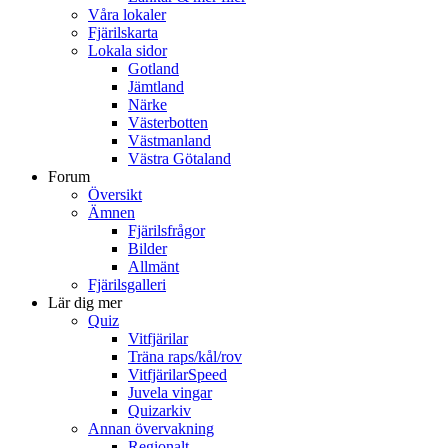
Våra lokaler
Fjärilskarta
Lokala sidor
Gotland
Jämtland
Närke
Västerbotten
Västmanland
Västra Götaland
Forum
Översikt
Ämnen
Fjärilsfrågor
Bilder
Allmänt
Fjärilsgalleri
Lär dig mer
Quiz
Vitfjärilar
Träna raps/kål/rov
VitfjärilarSpeed
Juvela vingar
Quizarkiv
Annan övervakning
Regionalt