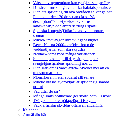
Vätska i vingmembran kan ge fjärilsvingar färg
Drastisk minskning av danska habitatspecialister
Fjärilars spridning till nya områden i Sverige och
Finland under 120 år <span class="sf-
description">– betydelsen av klimat,
landskapstyp och arters särdrag</span>
Spanska kamgräsfjärilar hotas av allt torrare
somrar
Mikroklimat avgör utvecklingshastighet
Bete i Natura 2000-områden hotar de
väddnätfjärilar som ska skyddas
Nektar – tema med många variationer
Snabb anpassning till dagslängd hjälper
svingelgräsfjärilens spridning norrut
Fjärilslarvernas värdväxter– Mycket mer än en
midsommarbukett
Monarker migrerar söderut allt senare
Mindre kräsna sydrovfjärilar sprider sig snabbt
norrut
Vad tittar du på?
Många slags pollinerare ger större bomullsskörd
Två generationer påfågelöga i Belgien
Vackra fjärilar skyddas oftare än alldagliga
Kalender
Anmäl dig här!