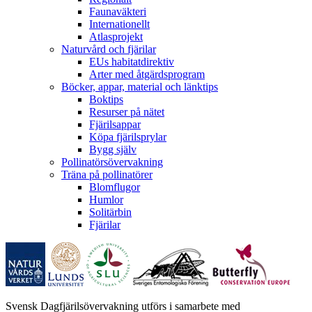
Faunaväkteri
Internationellt
Atlasprojekt
Naturvård och fjärilar
EUs habitatdirektiv
Arter med åtgärdsprogram
Böcker, appar, material och länktips
Boktips
Resurser på nätet
Fjärilsappar
Köpa fjärilsprylar
Bygg själv
Pollinatörsövervakning
Träna på pollinatörer
Blomflugor
Humlor
Solitärbin
Fjärilar
Svensk Dagfjärilsövervakning utförs i samarbete med