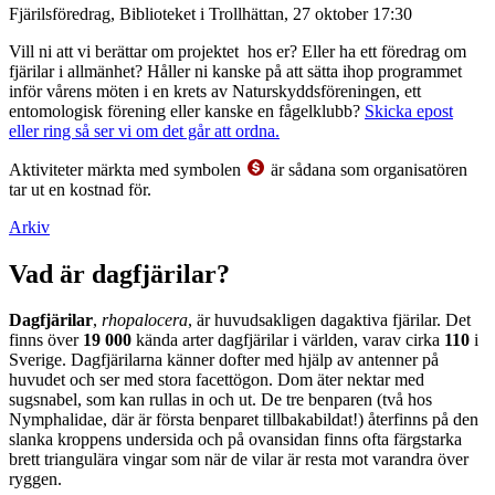
Fjärilsföredrag, Biblioteket i Trollhättan, 27 oktober 17:30
Vill ni att vi berättar om projektet hos er? Eller ha ett föredrag om
fjärilar i allmänhet? Håller ni kanske på att sätta ihop programmet
inför vårens möten i en krets av Naturskyddsföreningen, ett
entomologisk förening eller kanske en fågelklubb?
Skicka epost
eller ring så ser vi om det går att ordna.
Aktiviteter märkta med symbolen
är sådana som organisatören
tar ut en kostnad för.
Arkiv
Vad är dagfjärilar?
Dagfjärilar
,
rhopalocera
, är huvudsakligen dagaktiva fjärilar. Det
finns över
19 000
kända arter dagfjärilar i världen, varav cirka
110
i
Sverige. Dagfjärilarna känner dofter med hjälp av antenner på
huvudet och ser med stora facettögon. Dom äter nektar med
sugsnabel, som kan rullas in och ut. De tre benparen (två hos
Nymphalidae, där är första benparet tillbakabildat!) återfinns på den
slanka kroppens undersida och på ovansidan finns ofta färgstarka
brett triangulära vingar som när de vilar är resta mot varandra över
ryggen.