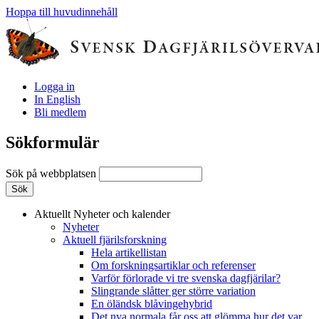
Hoppa till huvudinnehåll
Logga in
In English
Bli medlem
Sökformulär
Sök på webbplatsen
Aktuellt
Nyheter och kalender
Nyheter
Aktuell fjärilsforskning
Hela artikellistan
Om forskningsartiklar och referenser
Varför förlorade vi tre svenska dagfjärilar?
Slingrande slåtter ger större variation
En öländsk blåvingehybrid
Det nya normala får oss att glömma hur det var