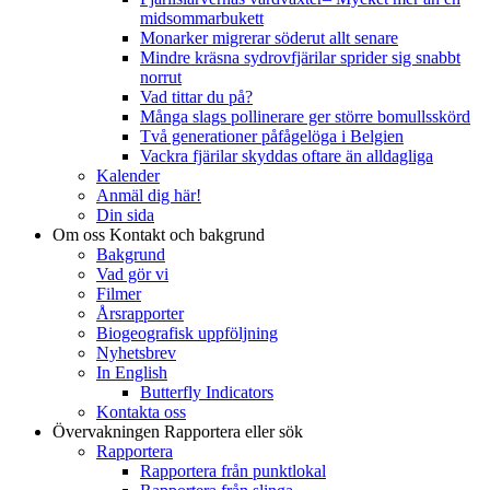
midsommarbukett
Monarker migrerar söderut allt senare
Mindre kräsna sydrovfjärilar sprider sig snabbt
norrut
Vad tittar du på?
Många slags pollinerare ger större bomullsskörd
Två generationer påfågelöga i Belgien
Vackra fjärilar skyddas oftare än alldagliga
Kalender
Anmäl dig här!
Din sida
Om oss
Kontakt och bakgrund
Bakgrund
Vad gör vi
Filmer
Årsrapporter
Biogeografisk uppföljning
Nyhetsbrev
In English
Butterfly Indicators
Kontakta oss
Övervakningen
Rapportera eller sök
Rapportera
Rapportera från punktlokal