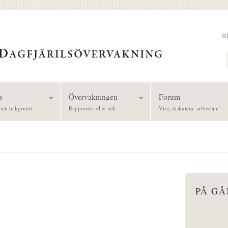
B
Sök
s
Övervakningen
Forum
och bakgrund
Rapportera eller sök
Visa, diskutera, artbestäm
PÅ G