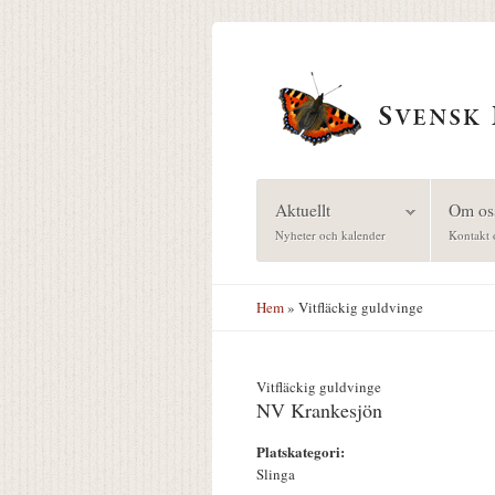
Hoppa till huvudinnehåll
Aktuellt
Om os
Nyheter och kalender
Kontakt 
Hem
» Vitfläckig guldvinge
Vitfläckig guldvinge
NV Krankesjön
Platskategori:
Slinga