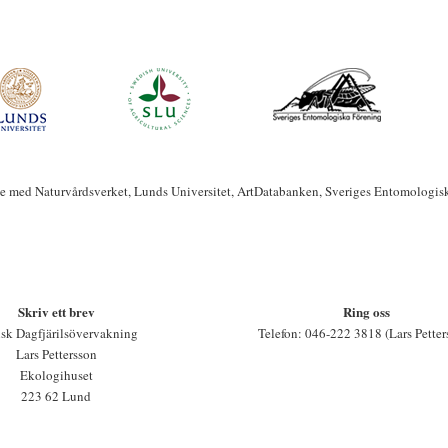
te med Naturvårdsverket, Lunds Universitet, ArtDatabanken, Sveriges Entomologis
Skriv ett brev
Ring oss
sk Dagfjärilsövervakning
Telefon: 046-222 3818 (Lars Petter
Lars Pettersson
Ekologihuset
223 62 Lund