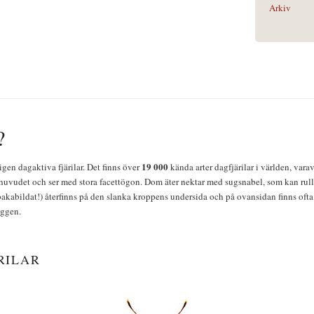
Arkiv
?
19 000
igen dagaktiva fjärilar. Det finns över
kända arter dagfjärilar i världen, vara
huvudet och ser med stora facettögon. Dom äter nektar med sugsnabel, som kan rulla
bakabildat!) återfinns på den slanka kroppens undersida och på ovansidan finns ofta 
yggen.
RILAR