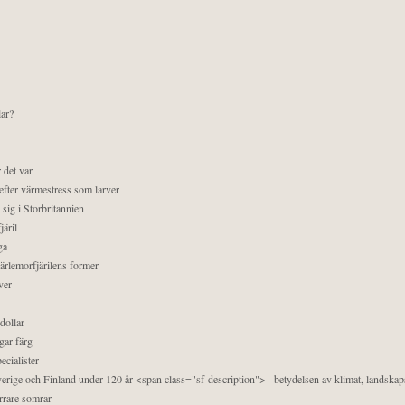
lar?
 det var
efter värmestress som larver
sig i Storbritannien
äril
ga
pärlemorfjärilens former
ver
dollar
gar färg
ecialister
 Sverige och Finland under 120 år <span class="sf-description">– betydelsen av klimat, landska
orrare somrar