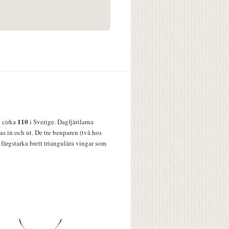
110
v cirka
i Sverige. Dagfjärilarna
s in och ut. De tre benparen (två hos
färgstarka brett triangulära vingar som