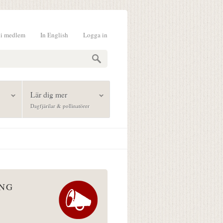
li medlem
In English
Logga in
formulär
Lär dig mer
Dagfjärilar & pollinatörer
ÅNG