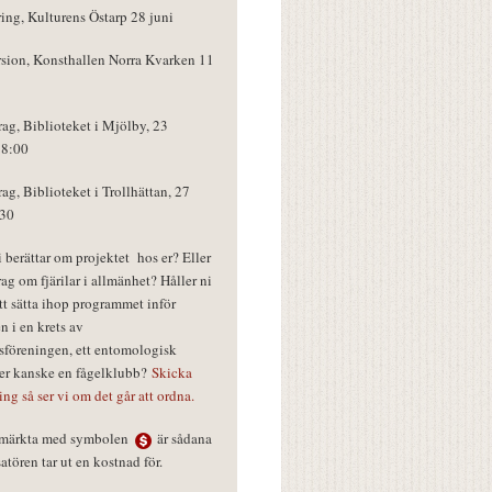
ring, Kulturens Östarp 28 juni
rsion, Konsthallen Norra Kvarken 11
rag, Biblioteket i Mjölby, 23
18:00
rag, Biblioteket i Trollhättan, 27
:30
vi berättar om projektet hos er? Eller
rag om fjärilar i allmänhet? Håller ni
tt sätta ihop programmet inför
n i en krets av
föreningen, ett entomologisk
ler kanske en fågelklubb?
Skicka
ring så ser vi om det går att ordna.
r märkta med symbolen
är sådana
tören tar ut en kostnad för.