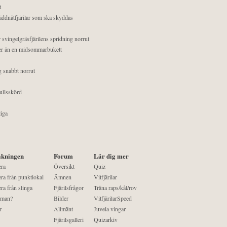
t
äddnätfjärilar som ska skyddas
 svingelgräsfjärilens spridning norrut
mer än en midsommarbukett
g snabbt norrut
ullsskörd
liga
kningen
Forum
Lär dig mer
era
Översikt
Quiz
ra från punktlokal
Ämnen
Vitfjärilar
ra från slinga
Fjärilsfrågor
Träna raps/kål/rov
 man?
Bilder
VitfjärilarSpeed
r
Allmänt
Juvela vingar
Fjärilsgalleri
Quizarkiv