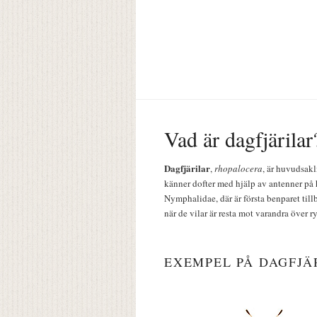
Vad är dagfjärilar
Dagfjärilar
,
rhopalocera
, är huvudsakl
känner dofter med hjälp av antenner på 
Nymphalidae, där är första benparet till
när de vilar är resta mot varandra över r
EXEMPEL PÅ DAGFJÄ