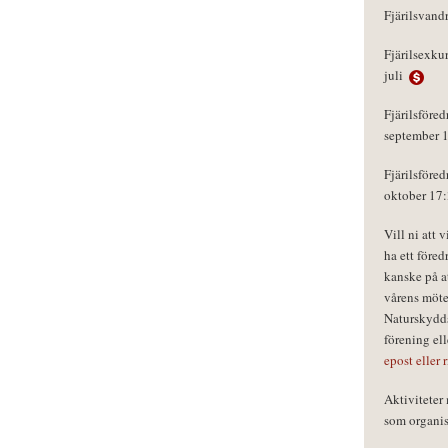
Fjärilsvand
Fjärilsexku
juli
Fjärilsföred
september 
Fjärilsföred
oktober 17
Vill ni att 
ha ett föred
kanske på a
vårens möte
Naturskydds
förening el
epost eller 
Aktivitete
som organisa