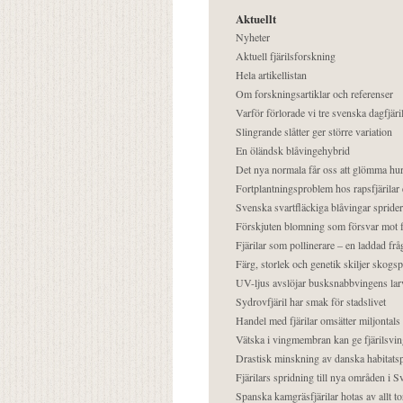
Aktuellt
Nyheter
Aktuell fjärilsforskning
Hela artikellistan
Om forskningsartiklar och referenser
Varför förlorade vi tre svenska dagfjäri
Slingrande slåtter ger större variation
En öländsk blåvingehybrid
Det nya normala får oss att glömma hur
Fortplantningsproblem hos rapsfjärilar 
Svenska svartfläckiga blåvingar sprider 
Förskjuten blomning som försvar mot fj
Fjärilar som pollinerare – en laddad frå
Färg, storlek och genetik skiljer skogs
UV-ljus avslöjar busksnabbvingens lar
Sydrovfjäril har smak för stadslivet
Handel med fjärilar omsätter miljontals 
Vätska i vingmembran kan ge fjärilsvin
Drastisk minskning av danska habitatsp
Fjärilars spridning till nya områden i
Spanska kamgräsfjärilar hotas av allt t