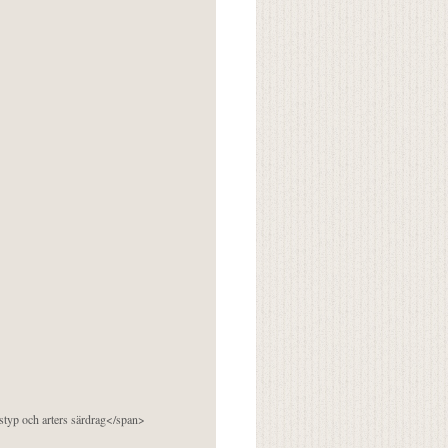
pstyp och arters särdrag</span>