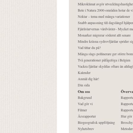
Mikroklimat avgör utvecklingshastighe
Bete i Natura 2000-områden hotar de v
Nektar – tema med många variationer
Snabb anpassning till dagslängd hjälper
Fjärilslarvernas värdväxter– Mycket 
Monarker migrerar söderut allt senare
Mindre kräsna sydrovfjärilar sprider si
Vad tittar du på?
Många slags pollinerare ger större bom
Två generationer påfågelöga i Belgien
Vackra fjärilar skyddas oftare än alldag
Kalender
Anmäl dig här!
Din sida
Om oss
Överva
Bakgrund
Rapport
Vad gör vi
Rapporte
Filmer
Rapporte
Årsrapporter
Hur gör
Biogeografisk uppföljning
Broschy
Nyhetsbrev
Metoder