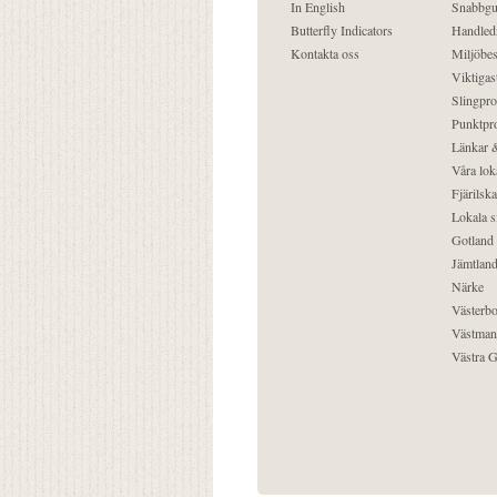
In English
Snabbgu
Butterfly Indicators
Handled
Kontakta oss
Miljöbes
Viktigast
Slingpro
Punktpro
Länkar &
Våra lok
Fjärilska
Lokala s
Gotland
Jämtlan
Närke
Västerbo
Västman
Västra G