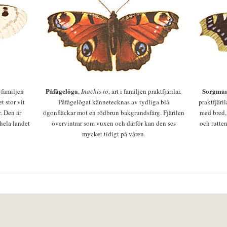
Påfågelöga
Sorgman
 i familjen
,
Inachis io
, art i familjen praktfjärilar.
t stor vit
Påfågelögat kännetecknas av tydliga blå
praktfjäri
r. Den är
ögonfläckar mot en rödbrun bakgrundsfärg. Fjärilen
med bred,
 hela landet
övervintrar som vuxen och därför kan den ses
och rutten
mycket tidigt på våren.