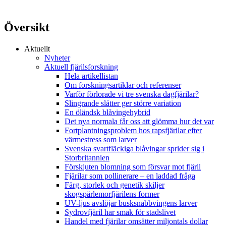
Översikt
Aktuellt
Nyheter
Aktuell fjärilsforskning
Hela artikellistan
Om forskningsartiklar och referenser
Varför förlorade vi tre svenska dagfjärilar?
Slingrande slåtter ger större variation
En öländsk blåvingehybrid
Det nya normala får oss att glömma hur det var
Fortplantningsproblem hos rapsfjärilar efter
värmestress som larver
Svenska svartfläckiga blåvingar sprider sig i
Storbritannien
Förskjuten blomning som försvar mot fjäril
Fjärilar som pollinerare – en laddad fråga
Färg, storlek och genetik skiljer
skogspärlemorfjärilens former
UV-ljus avslöjar busksnabbvingens larver
Sydrovfjäril har smak för stadslivet
Handel med fjärilar omsätter miljontals dollar