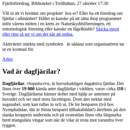
Fjärilsföredrag, Biblioteket i Trollhättan, 27 oktober 17:30
Vill ni att vi berättar om projektet hos er? Eller ha ett föredrag om
fjärilar i allmänhet? Håller ni kanske på att sätta ihop programmet
inför vårens möten i en krets av Naturskyddsföreningen, ett
entomologisk förening eller kanske en fågelklubb?
Skicka epost
eller ring så ser vi om det går att ordna.
Aktiviteter märkta med symbolen
är sådana som organisatören tar
ut en kostnad för.
Arkiv
Vad är dagfjärilar?
Dagfjärilar
,
rhopalocera
, är huvudsakligen dagaktiva fjärilar. Det
finns över
19 000
kända arter dagfjärilar i världen, varav cirka
110
i
Sverige. Dagfjärilarna känner dofter med hjälp av antenner på
huvudet och ser med stora facettögon. Dom äter nektar med
sugsnabel, som kan rullas in och ut. De tre benparen (två hos
Nymphalidae, där är första benparet tillbakabildat!) återfinns på den
slanka kroppens undersida och på ovansidan finns ofta färgstarka
brett triangulära vingar som när de vilar är resta mot varandra över
ryggen.