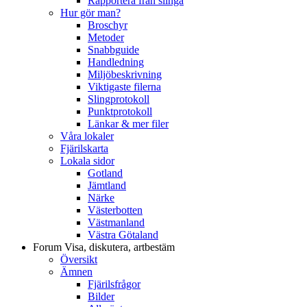
Rapportera från slinga
Hur gör man?
Broschyr
Metoder
Snabbguide
Handledning
Miljöbeskrivning
Viktigaste filerna
Slingprotokoll
Punktprotokoll
Länkar & mer filer
Våra lokaler
Fjärilskarta
Lokala sidor
Gotland
Jämtland
Närke
Västerbotten
Västmanland
Västra Götaland
Forum
Visa, diskutera, artbestäm
Översikt
Ämnen
Fjärilsfrågor
Bilder