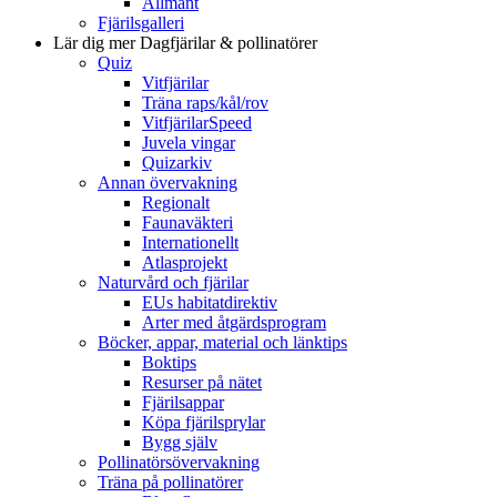
Allmänt
Fjärilsgalleri
Lär dig mer
Dagfjärilar & pollinatörer
Quiz
Vitfjärilar
Träna raps/kål/rov
VitfjärilarSpeed
Juvela vingar
Quizarkiv
Annan övervakning
Regionalt
Faunaväkteri
Internationellt
Atlasprojekt
Naturvård och fjärilar
EUs habitatdirektiv
Arter med åtgärdsprogram
Böcker, appar, material och länktips
Boktips
Resurser på nätet
Fjärilsappar
Köpa fjärilsprylar
Bygg själv
Pollinatörsövervakning
Träna på pollinatörer