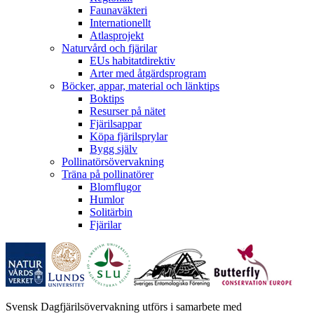
Faunaväkteri
Internationellt
Atlasprojekt
Naturvård och fjärilar
EUs habitatdirektiv
Arter med åtgärdsprogram
Böcker, appar, material och länktips
Boktips
Resurser på nätet
Fjärilsappar
Köpa fjärilsprylar
Bygg själv
Pollinatörsövervakning
Träna på pollinatörer
Blomflugor
Humlor
Solitärbin
Fjärilar
Svensk Dagfjärilsövervakning utförs i samarbete med