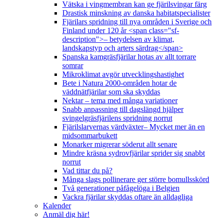
Vätska i vingmembran kan ge fjärilsvingar färg
Drastisk minskning av danska habitatspecialister
Fjärilars spridning till nya områden i Sverige och
Finland under 120 år <span class="sf-
description">– betydelsen av klimat,
landskapstyp och arters särdrag</span>
Spanska kamgräsfjärilar hotas av allt torrare
somrar
Mikroklimat avgör utvecklingshastighet
Bete i Natura 2000-områden hotar de
väddnätfjärilar som ska skyddas
Nektar – tema med många variationer
Snabb anpassning till dagslängd hjälper
svingelgräsfjärilens spridning norrut
Fjärilslarvernas värdväxter– Mycket mer än en
midsommarbukett
Monarker migrerar söderut allt senare
Mindre kräsna sydrovfjärilar sprider sig snabbt
norrut
Vad tittar du på?
Många slags pollinerare ger större bomullsskörd
Två generationer påfågelöga i Belgien
Vackra fjärilar skyddas oftare än alldagliga
Kalender
Anmäl dig här!