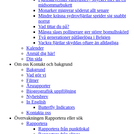
midsommarbukett
Monarker migrerar söderut allt senare
Mindre kräsna sydrovfjärilar sprider sig snabbt
norrut
Vad tittar du på?
Många slags pollinerare ger större bomullsskörd
Två generationer påfågelöga i Belgien
Vackra fjärilar skyddas oftare än alldagliga
Kalender
Anmäl dig här!
Din sida
Om oss
Kontakt och bakgrund
Bakgrund
Vad gör vi
Filmer
Årsrapporter
Biogeografisk uppföljning
Nyhetsbrev
In English
Butterfly Indicators
Kontakta oss
Övervakningen
Rapportera eller sök
Rapportera
Rapportera från punktlokal