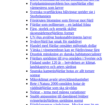
Fortplantningsproblem hos rapsfjärilar efter
värmestress som larver
Svenska svartfläckiga blåvingar sprider sig i
Storbritannien
Förskjuten blomning som försvar mot fjäril
Fjärilar som pollinerare – en laddad fråga
Färg, storlek och genetik skiljer
skogspärlemorfjärilens former
UV-ljus avslöjar busksnabbvingens larver
Sydrovfjäril har smak för stadslivet
Handel med fjärilar omsätter miljontals dollar
Vätska i vingmembran kan ge fjärilsvingar färg
Drastisk minskning av danska habitatspecialister
Fjärilars spridning till nya områden i Sverige och
Finland under 120 år
– betydelsen av klimat,
landskapstyp och arters särdrag
Spanska kamgräsfjärilar hotas av allt torrare
somrar
Mikroklimat avgör utvecklingshastighet
Bete i Natura 2000-områden hotar de
väddnätfjärilar som ska skyddas
Nektar – tema med många variationer
Snabb anpassning till dagslängd hjälper
svingelgräsfjärilens spridning norrut
Fjärilslarvernas värdväxter– Mycket mer än en