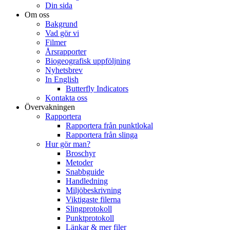
Din sida
Om oss
Bakgrund
Vad gör vi
Filmer
Årsrapporter
Biogeografisk uppföljning
Nyhetsbrev
In English
Butterfly Indicators
Kontakta oss
Övervakningen
Rapportera
Rapportera från punktlokal
Rapportera från slinga
Hur gör man?
Broschyr
Metoder
Snabbguide
Handledning
Miljöbeskrivning
Viktigaste filerna
Slingprotokoll
Punktprotokoll
Länkar & mer filer