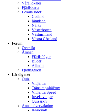
Våra lokaler
Fjärilskarta
Lokala sidor
Gotland
Jämtland
Närke
Västerbotten
Västmanland
Västra Götaland
Forum
Översikt
Ämnen
Fjärilsfrågor
Bilder
Allmänt
Fjärilsgalleri
Lär dig mer
Quiz
Vitfjärilar
Träna raps/kål/rov
VitfjärilarSpeed
Juvela vingar
Quizarkiv
Annan övervakning
Regionalt