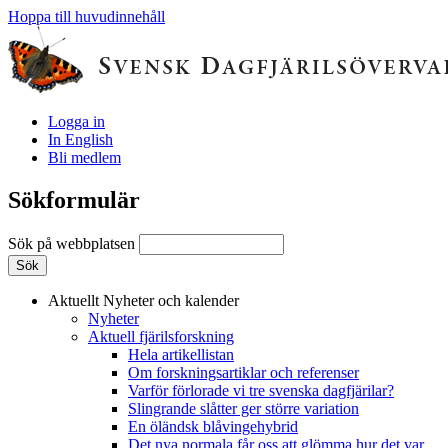
Hoppa till huvudinnehåll
Logga in
In English
Bli medlem
Sökformulär
Sök på webbplatsen
Aktuellt
Nyheter och kalender
Nyheter
Aktuell fjärilsforskning
Hela artikellistan
Om forskningsartiklar och referenser
Varför förlorade vi tre svenska dagfjärilar?
Slingrande slåtter ger större variation
En öländsk blåvingehybrid
Det nya normala får oss att glömma hur det var