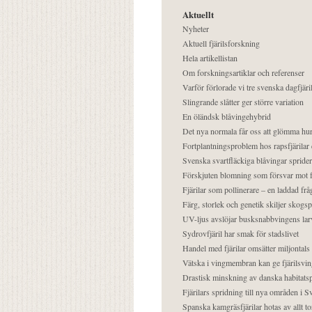
Aktuellt
Nyheter
Aktuell fjärilsforskning
Hela artikellistan
Om forskningsartiklar och referenser
Varför förlorade vi tre svenska dagfjäri
Slingrande slåtter ger större variation
En öländsk blåvingehybrid
Det nya normala får oss att glömma hur
Fortplantningsproblem hos rapsfjärilar 
Svenska svartfläckiga blåvingar sprider 
Förskjuten blomning som försvar mot fj
Fjärilar som pollinerare – en laddad frå
Färg, storlek och genetik skiljer skogs
UV-ljus avslöjar busksnabbvingens lar
Sydrovfjäril har smak för stadslivet
Handel med fjärilar omsätter miljontals 
Vätska i vingmembran kan ge fjärilsvin
Drastisk minskning av danska habitatsp
Fjärilars spridning till nya områden i
Spanska kamgräsfjärilar hotas av allt t