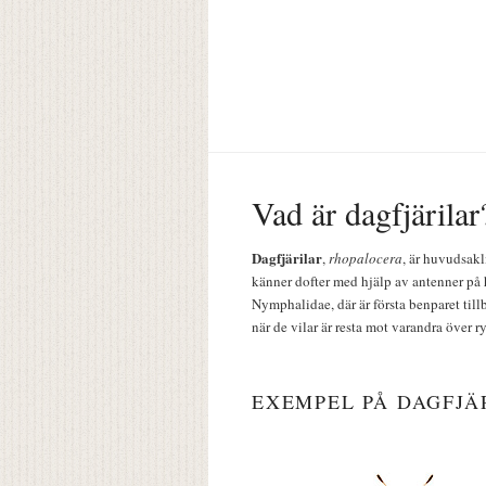
Vad är dagfjärilar
Dagfjärilar
,
rhopalocera
, är huvudsakl
känner dofter med hjälp av antenner på 
Nymphalidae, där är första benparet till
när de vilar är resta mot varandra över r
EXEMPEL PÅ DAGFJÄ