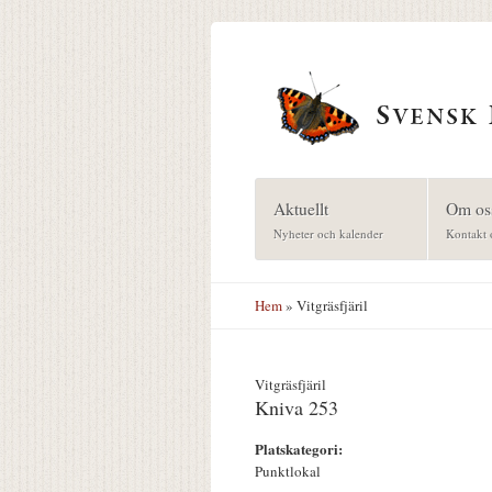
Hoppa till huvudinnehåll
Aktuellt
Om os
Nyheter och kalender
Kontakt 
Hem
» Vitgräsfjäril
Vitgräsfjäril
Kniva 253
Platskategori:
Punktlokal