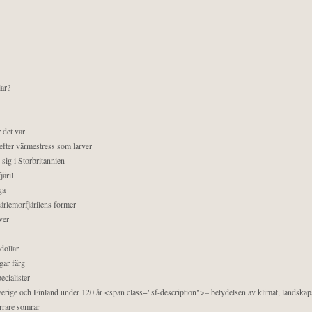
lar?
 det var
efter värmestress som larver
sig i Storbritannien
äril
ga
pärlemorfjärilens former
ver
dollar
gar färg
ecialister
 Sverige och Finland under 120 år <span class="sf-description">– betydelsen av klimat, landska
orrare somrar