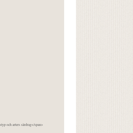
pstyp och arters särdrag</span>