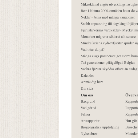
Mikroklimat avgör utvecklingshastighe
Bete i Natura 2000-områden hotar de v
Nektar – tema med många variationer
Snabb anpassning till dagslängd hjälper
Fjärilslarvernas värdväxter– Mycket 
Monarker migrerar söderut allt senare
Mindre kräsna sydrovfjärilar sprider si
Vad tittar du på?
Många slags pollinerare ger större bom
Två generationer påfågelöga i Belgien
Vackra fjärilar skyddas oftare än alldag
Kalender
Anmäl dig här!
Din sida
Om oss
Överva
Bakgrund
Rapport
Vad gör vi
Rapporte
Filmer
Rapporte
Årsrapporter
Hur gör
Biogeografisk uppföljning
Broschy
Nyhetsbrev
Metoder