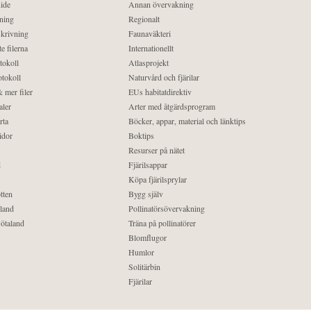
ide
Annan övervakning
ning
Regionalt
krivning
Faunaväkteri
e filerna
Internationellt
tokoll
Atlasprojekt
tokoll
Naturvård och fjärilar
 mer filer
EUs habitatdirektiv
aler
Arter med åtgärdsprogram
rta
Böcker, appar, material och länktips
idor
Boktips
Resurser på nätet
d
Fjärilsappar
Köpa fjärilsprylar
tten
Bygg själv
land
Pollinatörsövervakning
ötaland
Träna på pollinatörer
Blomflugor
Humlor
Solitärbin
Fjärilar