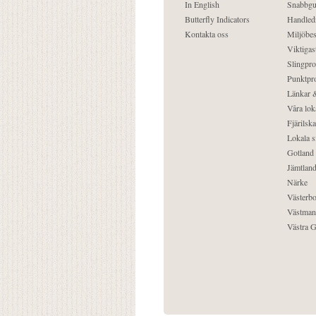
In English
Snabbgu
Butterfly Indicators
Handled
Kontakta oss
Miljöbes
Viktigast
Slingpro
Punktpro
Länkar &
Våra lok
Fjärilska
Lokala s
Gotland
Jämtlan
Närke
Västerbo
Västman
Västra G