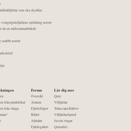
t
äddnätfjärilar som ska skyddas
 svingelgräsfjärilens spridning norrut
mer än en midsommarbukett
g snabbt norrut
ullsskörd
liga
kningen
Forum
Lär dig mer
era
Översikt
Quiz
ra från punktlokal
Ämnen
Vitfjärilar
ra från slinga
Fjärilsfrågor
Träna raps/kål/rov
 man?
Bilder
VitfjärilarSpeed
r
Allmänt
Juvela vingar
Fjärilsgalleri
Quizarkiv