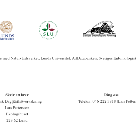
te med Naturvårdsverket, Lunds Universitet, ArtDatabanken, Sveriges Entomologis
Skriv ett brev
Ring oss
sk Dagfjärilsövervakning
Telefon: 046-222 3818 (Lars Petter
Lars Pettersson
Ekologihuset
223 62 Lund