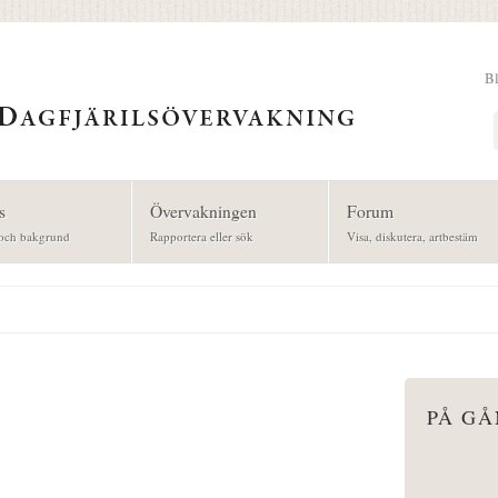
B
Sök
s
Övervakningen
Forum
och bakgrund
Rapportera eller sök
Visa, diskutera, artbestäm
PÅ G