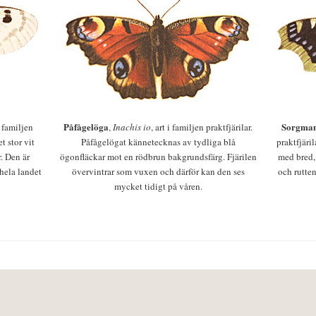
Påfågelöga
Sorgman
 i familjen
,
Inachis io
, art i familjen praktfjärilar.
t stor vit
Påfågelögat kännetecknas av tydliga blå
praktfjäri
r. Den är
ögonfläckar mot en rödbrun bakgrundsfärg. Fjärilen
med bred,
 hela landet
övervintrar som vuxen och därför kan den ses
och rutten
mycket tidigt på våren.