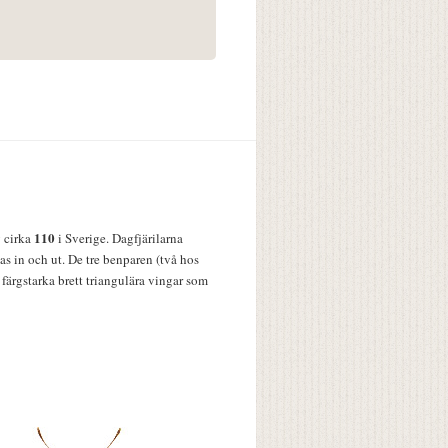
110
v cirka
i Sverige. Dagfjärilarna
s in och ut. De tre benparen (två hos
färgstarka brett triangulära vingar som