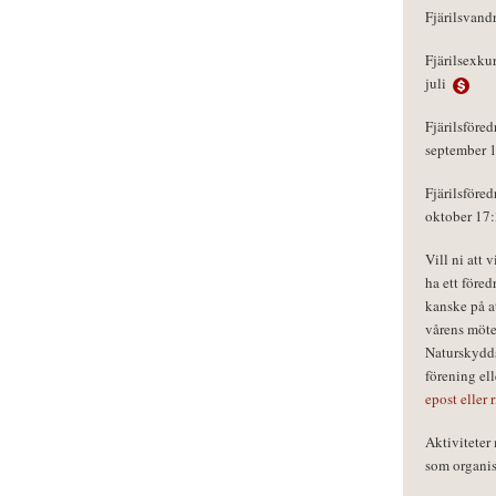
Fjärilsvand
Fjärilsexku
juli
Fjärilsföred
september 
Fjärilsföred
oktober 17
Vill ni att 
ha ett föred
kanske på a
vårens möte
Naturskydds
förening el
epost eller 
Aktivitete
som organisa