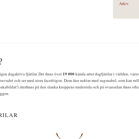
Arkiv
?
19 000
igen dagaktiva fjärilar. Det finns över
kända arter dagfjärilar i världen, vara
huvudet och ser med stora facettögon. Dom äter nektar med sugsnabel, som kan rulla
bakabildat!) återfinns på den slanka kroppens undersida och på ovansidan finns ofta 
yggen.
RILAR