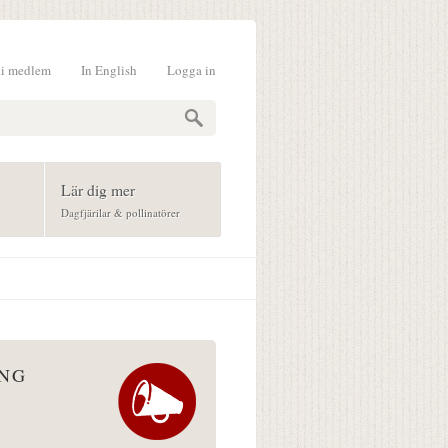
li medlem
In English
Logga in
formulär
Lär dig mer
Dagfjärilar & pollinatörer
ÅNG