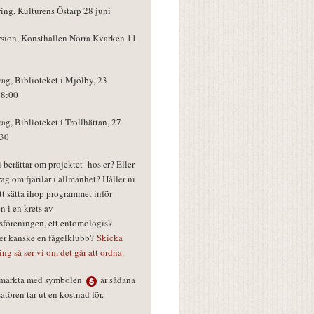
ring, Kulturens Östarp 28 juni
rsion, Konsthallen Norra Kvarken 11
rag, Biblioteket i Mjölby, 23
18:00
rag, Biblioteket i Trollhättan, 27
:30
vi berättar om projektet hos er? Eller
rag om fjärilar i allmänhet? Håller ni
tt sätta ihop programmet inför
n i en krets av
föreningen, ett entomologisk
ler kanske en fågelklubb?
Skicka
ring så ser vi om det går att ordna.
r märkta med symbolen
är sådana
tören tar ut en kostnad för.