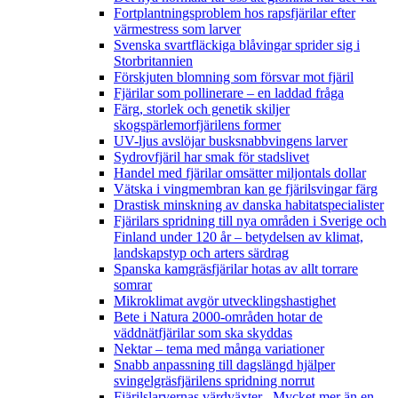
Fortplantningsproblem hos rapsfjärilar efter
värmestress som larver
Svenska svartfläckiga blåvingar sprider sig i
Storbritannien
Förskjuten blomning som försvar mot fjäril
Fjärilar som pollinerare – en laddad fråga
Färg, storlek och genetik skiljer
skogspärlemorfjärilens former
UV-ljus avslöjar busksnabbvingens larver
Sydrovfjäril har smak för stadslivet
Handel med fjärilar omsätter miljontals dollar
Vätska i vingmembran kan ge fjärilsvingar färg
Drastisk minskning av danska habitatspecialister
Fjärilars spridning till nya områden i Sverige och
Finland under 120 år
– betydelsen av klimat,
landskapstyp och arters särdrag
Spanska kamgräsfjärilar hotas av allt torrare
somrar
Mikroklimat avgör utvecklingshastighet
Bete i Natura 2000-områden hotar de
väddnätfjärilar som ska skyddas
Nektar – tema med många variationer
Snabb anpassning till dagslängd hjälper
svingelgräsfjärilens spridning norrut
Fjärilslarvernas värdväxter– Mycket mer än en