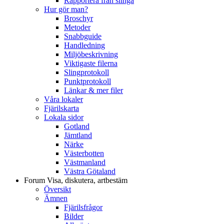
Rapportera från slinga
Hur gör man?
Broschyr
Metoder
Snabbguide
Handledning
Miljöbeskrivning
Viktigaste filerna
Slingprotokoll
Punktprotokoll
Länkar & mer filer
Våra lokaler
Fjärilskarta
Lokala sidor
Gotland
Jämtland
Närke
Västerbotten
Västmanland
Västra Götaland
Forum
Visa, diskutera, artbestäm
Översikt
Ämnen
Fjärilsfrågor
Bilder