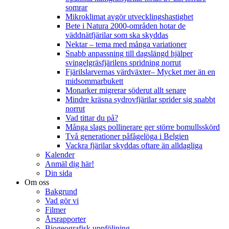
somrar
Mikroklimat avgör utvecklingshastighet
Bete i Natura 2000-områden hotar de
väddnätfjärilar som ska skyddas
Nektar – tema med många variationer
Snabb anpassning till dagslängd hjälper
svingelgräsfjärilens spridning norrut
Fjärilslarvernas värdväxter– Mycket mer än en
midsommarbukett
Monarker migrerar söderut allt senare
Mindre kräsna sydrovfjärilar sprider sig snabbt
norrut
Vad tittar du på?
Många slags pollinerare ger större bomullsskörd
Två generationer påfågelöga i Belgien
Vackra fjärilar skyddas oftare än alldagliga
Kalender
Anmäl dig här!
Din sida
Om oss
Bakgrund
Vad gör vi
Filmer
Årsrapporter
Biogeografisk uppföljning