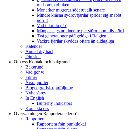
midsommarbukett
Monarker migrerar söderut allt senare
Mindre kräsna sydrovfjärilar sprider sig snabbt
norrut
Vad tittar du på?
Många slags pollinerare ger större bomullsskörd
Två generationer påfågelöga i Belgien
Vackra fjärilar skyddas oftare än alldagliga
Kalender
Anmäl dig här!
Din sida
Om oss
Kontakt och bakgrund
Bakgrund
Vad gör vi
Filmer
Årsrapporter
Biogeografisk uppföljning
Nyhetsbrev
In English
Butterfly Indicators
Kontakta oss
Övervakningen
Rapportera eller sök
Rapportera
Rapportera från punktlokal