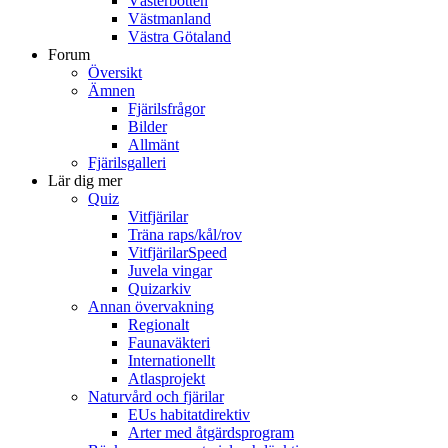
Västerbotten
Västmanland
Västra Götaland
Forum
Översikt
Ämnen
Fjärilsfrågor
Bilder
Allmänt
Fjärilsgalleri
Lär dig mer
Quiz
Vitfjärilar
Träna raps/kål/rov
VitfjärilarSpeed
Juvela vingar
Quizarkiv
Annan övervakning
Regionalt
Faunaväkteri
Internationellt
Atlasprojekt
Naturvård och fjärilar
EUs habitatdirektiv
Arter med åtgärdsprogram