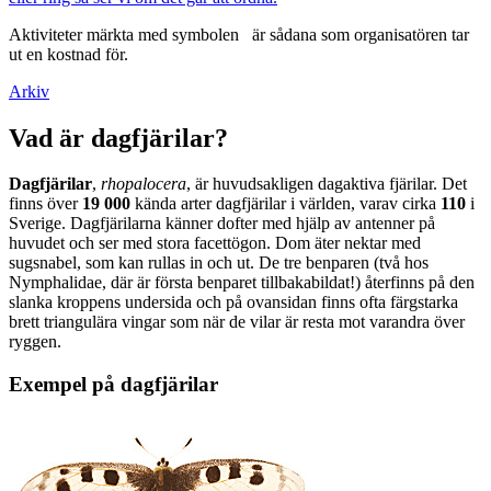
Aktiviteter märkta med symbolen
är sådana som organisatören tar
ut en kostnad för.
Arkiv
Vad är dagfjärilar?
Dagfjärilar
,
rhopalocera
, är huvudsakligen dagaktiva fjärilar. Det
finns över
19 000
kända arter dagfjärilar i världen, varav cirka
110
i
Sverige. Dagfjärilarna känner dofter med hjälp av antenner på
huvudet och ser med stora facettögon. Dom äter nektar med
sugsnabel, som kan rullas in och ut. De tre benparen (två hos
Nymphalidae, där är första benparet tillbakabildat!) återfinns på den
slanka kroppens undersida och på ovansidan finns ofta färgstarka
brett triangulära vingar som när de vilar är resta mot varandra över
ryggen.
Exempel på dagfjärilar