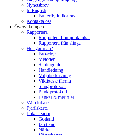
Nyhetsbrev
In English
Butterfly Indicators
Kontakta oss
Övervakningen
Rapportera
Rapportera från punktlokal
Rapportera från slinga
Hur gör man?
Broschyr
Metoder
Snabbguide
Handledning
Miljöbeskrivning
Viktigaste filerna
Slingprotokoll
Punktprotokoll
Länkar & mer filer
Våra lokaler
Fjärilskarta
Lokala sidor
Gotland
Jämtland
Närke