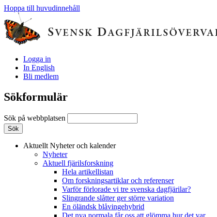
Hoppa till huvudinnehåll
Logga in
In English
Bli medlem
Sökformulär
Sök på webbplatsen
Aktuellt
Nyheter och kalender
Nyheter
Aktuell fjärilsforskning
Hela artikellistan
Om forskningsartiklar och referenser
Varför förlorade vi tre svenska dagfjärilar?
Slingrande slåtter ger större variation
En öländsk blåvingehybrid
Det nya normala får oss att glömma hur det var