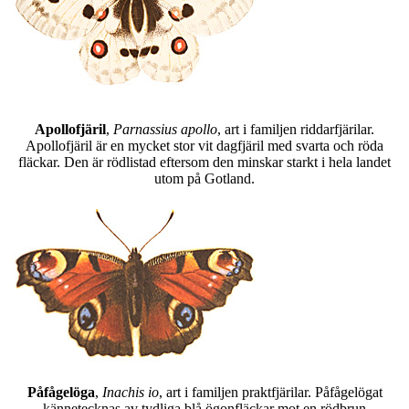
Apollofjäril
,
Parnassius apollo
, art i familjen riddarfjärilar.
Apollofjäril är en mycket stor vit dagfjäril med svarta och röda
fläckar. Den är rödlistad eftersom den minskar starkt i hela landet
utom på Gotland.
Påfågelöga
,
Inachis io
, art i familjen praktfjärilar. Påfågelögat
kännetecknas av tydliga blå ögonfläckar mot en rödbrun