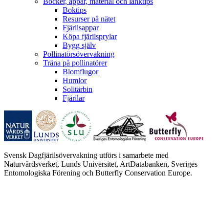
Böcker, appar, material och länktips
Boktips
Resurser på nätet
Fjärilsappar
Köpa fjärilsprylar
Bygg själv
Pollinatörsövervakning
Träna på pollinatörer
Blomflugor
Humlor
Solitärbin
Fjärilar
Svensk Dagfjärilsövervakning utförs i samarbete med
Naturvårdsverket, Lunds Universitet, ArtDatabanken, Sveriges
Entomologiska Förening och Butterfly Conservation Europe.