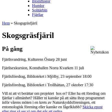
Blomflugor
Humlor
Solitärbin
Fjärilar
Hem
» Skogsgräsfjäril
Skogsgräsfjäril
På gång
Fjärilsvandring, Kulturens Östarp 28 juni
Fjärilsexkursion, Konsthallen Norra Kvarken 11 juli
Fjärilsföredrag, Biblioteket i Mjölby, 23 september 18:00
Fjärilsföredrag, Biblioteket i Trollhättan, 27 oktober 17:30
Vill ni att vi berättar om projektet hos er? Eller ha ett föredrag om
fjärilar i allmänhet? Håller ni kanske på att sätta ihop programmet
inför vårens möten i en krets av Naturskyddsföreningen, ett
entomologisk förening eller kanske en fågelklubb?
Skicka epost
eller ring så ser vi om det går att ordna.