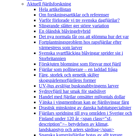
Aktuell fjärilsforskning
Hela artikellistan
Om forskningsartiklar och referenser
Varför förlorade vi tre svenska dagfjärilar?
Slingrande slåtter ger större variation
En öländsk blåvingehybrid
Det nya normala får oss att glömma hur det var
Fortplantningsproblem hos rapsfjärilar efter
värmestress som larver
Svenska svartfläckiga blåvingar sprider sig i
Storbritannien
Förskjuten blomning som försvar mot fjäril
Fjärilar som pollinerare – en laddad fråga
Färg, storlek och genetik skiljer
skogspärlemorfjärilens former
UV-ljus avslöjar busksnabbvingens larver
Sydrovfjäril har smak för stadslivet
Handel med fjärilar omsätter miljontals dollar
Vätska i vingmembran kan ge fjärilsvingar färg
Drastisk minskning av danska habitatspecialister
Fjärilars spridning till nya områden i Sverige och
Finland under 120 år <span class="sf-
description">– betydelsen av klimat,
landskapstyp och arters särdrag</span>
Spanska kamgräsfjärilar hotas av allt torrare