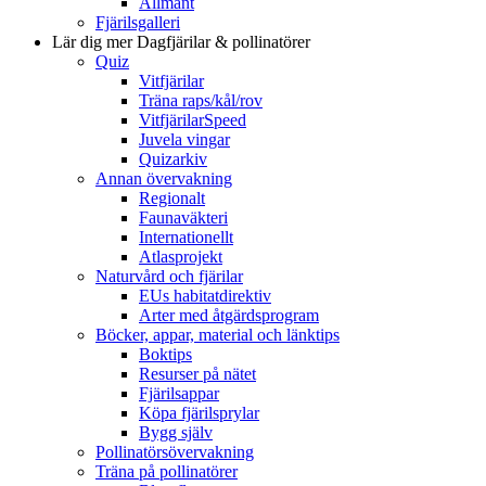
Allmänt
Fjärilsgalleri
Lär dig mer
Dagfjärilar & pollinatörer
Quiz
Vitfjärilar
Träna raps/kål/rov
VitfjärilarSpeed
Juvela vingar
Quizarkiv
Annan övervakning
Regionalt
Faunaväkteri
Internationellt
Atlasprojekt
Naturvård och fjärilar
EUs habitatdirektiv
Arter med åtgärdsprogram
Böcker, appar, material och länktips
Boktips
Resurser på nätet
Fjärilsappar
Köpa fjärilsprylar
Bygg själv
Pollinatörsövervakning
Träna på pollinatörer