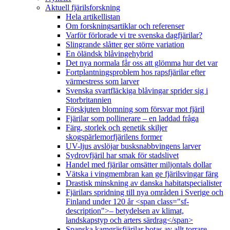
Aktuell fjärilsforskning
Hela artikellistan
Om forskningsartiklar och referenser
Varför förlorade vi tre svenska dagfjärilar?
Slingrande slåtter ger större variation
En öländsk blåvingehybrid
Det nya normala får oss att glömma hur det var
Fortplantningsproblem hos rapsfjärilar efter
värmestress som larver
Svenska svartfläckiga blåvingar sprider sig i
Storbritannien
Förskjuten blomning som försvar mot fjäril
Fjärilar som pollinerare – en laddad fråga
Färg, storlek och genetik skiljer
skogspärlemorfjärilens former
UV-ljus avslöjar busksnabbvingens larver
Sydrovfjäril har smak för stadslivet
Handel med fjärilar omsätter miljontals dollar
Vätska i vingmembran kan ge fjärilsvingar färg
Drastisk minskning av danska habitatspecialister
Fjärilars spridning till nya områden i Sverige och
Finland under 120 år <span class="sf-
description">– betydelsen av klimat,
landskapstyp och arters särdrag</span>
Spanska kamgräsfjärilar hotas av allt torrare