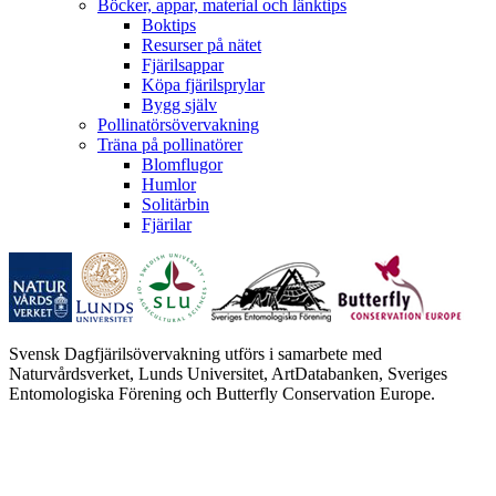
Böcker, appar, material och länktips
Boktips
Resurser på nätet
Fjärilsappar
Köpa fjärilsprylar
Bygg själv
Pollinatörsövervakning
Träna på pollinatörer
Blomflugor
Humlor
Solitärbin
Fjärilar
Svensk Dagfjärilsövervakning utförs i samarbete med
Naturvårdsverket, Lunds Universitet, ArtDatabanken, Sveriges
Entomologiska Förening och Butterfly Conservation Europe.