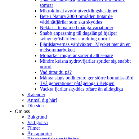
somrar
Mikroklimat avgör utvecklingshastighet
Bete i Natura 2000-områden hotar de
väddnätfjärilar som ska skyddas
Nektar – tema med många variationer
Snabb anpassning till dagslängd hjälper
svingelgräsfjärilens spridning norrut
Fjärilslarvernas värdväxter– Mycket mer än en
midsommarbukett
Monarker migrerar söderut allt senare
Mindre kräsna sydrovfjärilar sprider sig snabbt
norrut
Vad tittar du på?
Många slags pollinerare ger större bomullsskörd
Två generationer påfågelöga i Belgien
Vackra fjärilar skyddas oftare än alldagliga
Kalender
Anmäl dig här!
Din sida
Om oss
Bakgrund
Vad gör vi
Filmer
Årsrapporter