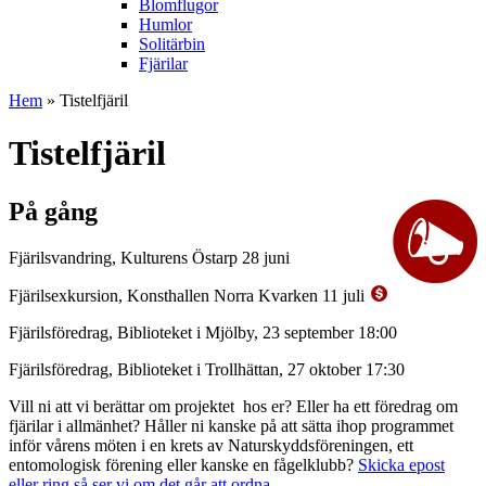
Blomflugor
Humlor
Solitärbin
Fjärilar
Hem
» Tistelfjäril
Tistelfjäril
På gång
Fjärilsvandring, Kulturens Östarp 28 juni
Fjärilsexkursion, Konsthallen Norra Kvarken 11 juli
Fjärilsföredrag, Biblioteket i Mjölby, 23 september 18:00
Fjärilsföredrag, Biblioteket i Trollhättan, 27 oktober 17:30
Vill ni att vi berättar om projektet hos er? Eller ha ett föredrag om
fjärilar i allmänhet? Håller ni kanske på att sätta ihop programmet
inför vårens möten i en krets av Naturskyddsföreningen, ett
entomologisk förening eller kanske en fågelklubb?
Skicka epost
eller ring så ser vi om det går att ordna.