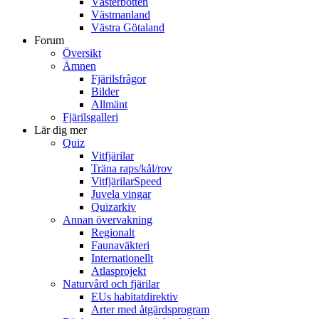
Västerbotten
Västmanland
Västra Götaland
Forum
Översikt
Ämnen
Fjärilsfrågor
Bilder
Allmänt
Fjärilsgalleri
Lär dig mer
Quiz
Vitfjärilar
Träna raps/kål/rov
VitfjärilarSpeed
Juvela vingar
Quizarkiv
Annan övervakning
Regionalt
Faunaväkteri
Internationellt
Atlasprojekt
Naturvård och fjärilar
EUs habitatdirektiv
Arter med åtgärdsprogram