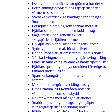
Det nya normala får oss att glömma hur det var
Fortplantningsproblem hos rapsfjärilar efter
värmestress som larver
Svenska svartfläckiga blåvingar sprider sig i
Storbritannien
Förskjuten blomning som försvar mot fjäril
Fjärilar som pollinerare – en laddad fråga
Färg, storlek och genetik skiljer
skogspärlemorfjärilens former
UV-ljus avslöjar busksnabbvingens larver
Sydrovfjäril har smak för stadslivet
Handel med fjärilar omsätter miljontals dollar
Vätska i vingmembran kan ge fjärilsvingar färg
Drastisk minskning av danska habitatspecialister
Fjärilars spridning till nya områden i Sverige och
Finland under 120 år
Spanska kamgräsfjärilar hotas av allt torrare
somrar
Mikroklimat avgör utvecklingshastighet
Bete i Natura 2000-områden hotar de
väddnätfjärilar som ska skyddas
Nektar – tema med många variationer
Snabb anpassning till dagslängd hjälper
svingelgräsfjärilens spridning norrut
Fjärilslarvernas värdväxter– Mycket mer än en