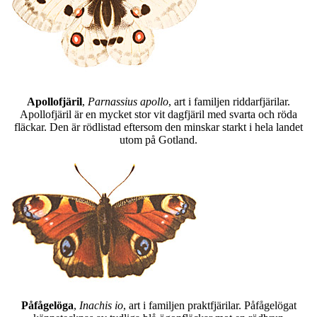
Apollofjäril
,
Parnassius apollo
, art i familjen riddarfjärilar.
Apollofjäril är en mycket stor vit dagfjäril med svarta och röda
fläckar. Den är rödlistad eftersom den minskar starkt i hela landet
utom på Gotland.
Påfågelöga
,
Inachis io
, art i familjen praktfjärilar. Påfågelögat