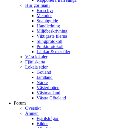
Rapportera från slinga
Hur gör man?
Broschyr
Metoder
Snabbguide
Handledning
Miljöbeskrivning
Viktigaste filerna
Slingprotokoll
Punktprotokoll
Länkar & mer filer
Våra lokaler
Fjärilskarta
Lokala sidor
Gotland
Jämtland
Närke
Västerbotten
Västmanland
Västra Götaland
Forum
Översikt
Ämnen
Fjärilsfrågor
Bilder