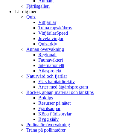
Allmänt
Fjärilsgalleri
Lär dig mer
Quiz
Vitfjärilar
Träna raps/kål/rov
VitfjärilarSpeed
Juvela vingar
Quizarkiv
Annan övervakning
Regionalt
Faunaväkteri
Internationellt
Atlasprojekt
Naturvård och fjärilar
EUs habitatdirektiv
Arter med åtgärdsprogram
Böcker, appar, material och länktips
Boktips
Resurser på nätet
Fjärilsappar
Köpa fjärilsprylar
Bygg själv
Pollinatörsövervakning
Träna på pollinatörer