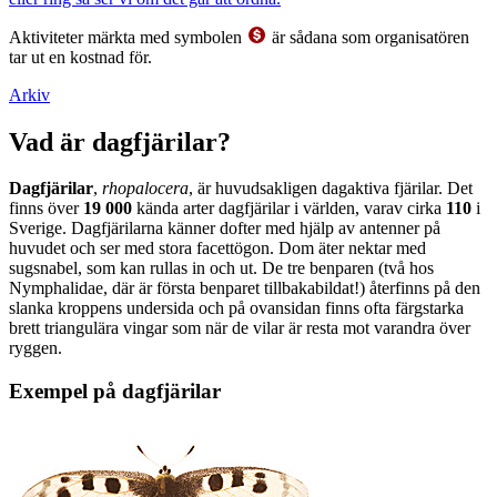
Aktiviteter märkta med symbolen
är sådana som organisatören
tar ut en kostnad för.
Arkiv
Vad är dagfjärilar?
Dagfjärilar
,
rhopalocera
, är huvudsakligen dagaktiva fjärilar. Det
finns över
19 000
kända arter dagfjärilar i världen, varav cirka
110
i
Sverige. Dagfjärilarna känner dofter med hjälp av antenner på
huvudet och ser med stora facettögon. Dom äter nektar med
sugsnabel, som kan rullas in och ut. De tre benparen (två hos
Nymphalidae, där är första benparet tillbakabildat!) återfinns på den
slanka kroppens undersida och på ovansidan finns ofta färgstarka
brett triangulära vingar som när de vilar är resta mot varandra över
ryggen.
Exempel på dagfjärilar