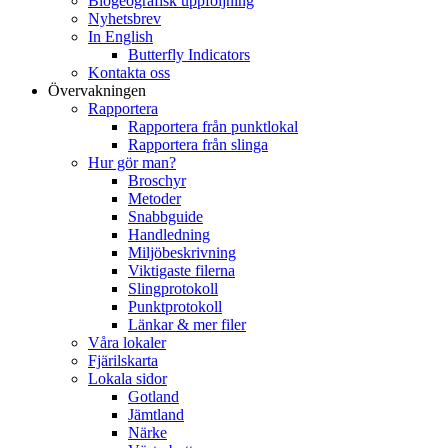
Biogeografisk uppföljning
Nyhetsbrev
In English
Butterfly Indicators
Kontakta oss
Övervakningen
Rapportera
Rapportera från punktlokal
Rapportera från slinga
Hur gör man?
Broschyr
Metoder
Snabbguide
Handledning
Miljöbeskrivning
Viktigaste filerna
Slingprotokoll
Punktprotokoll
Länkar & mer filer
Våra lokaler
Fjärilskarta
Lokala sidor
Gotland
Jämtland
Närke