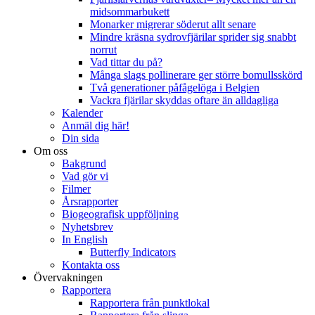
midsommarbukett
Monarker migrerar söderut allt senare
Mindre kräsna sydrovfjärilar sprider sig snabbt
norrut
Vad tittar du på?
Många slags pollinerare ger större bomullsskörd
Två generationer påfågelöga i Belgien
Vackra fjärilar skyddas oftare än alldagliga
Kalender
Anmäl dig här!
Din sida
Om oss
Bakgrund
Vad gör vi
Filmer
Årsrapporter
Biogeografisk uppföljning
Nyhetsbrev
In English
Butterfly Indicators
Kontakta oss
Övervakningen
Rapportera
Rapportera från punktlokal