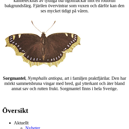
kännetecknas av tydliga blå ögonfläckar mot en rödbrun
bakgrundsfärg. Fjärilen övervintrar som vuxen och därför kan den
ses mycket tidigt på våren.
Sorgmantel
,
Nymphalis antiopa
, art i familjen praktfjärilar. Den har
mörkt sammetsbruna vingar med bred, gul ytterkant och äter bland
annat sav och rutten frukt. Sorgmantel finns i hela Sverige.
Översikt
Aktuellt
Nyheter