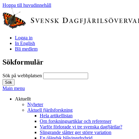
Hoppa till huvudinnehåll
Logga in
In English
Bli medlem
Sökformulär
Sök på webbplatsen
Main menu
Aktuellt
Nyheter
Aktuell fjärilsforskning
Hela artikellistan
Om forskningsartiklar och referenser
Varför förlorade vi tre svenska dagfjärilar?
Slingrande slåtter ger större variation
En öländsk blåvingehybrid