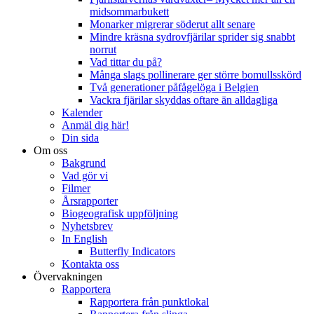
midsommarbukett
Monarker migrerar söderut allt senare
Mindre kräsna sydrovfjärilar sprider sig snabbt
norrut
Vad tittar du på?
Många slags pollinerare ger större bomullsskörd
Två generationer påfågelöga i Belgien
Vackra fjärilar skyddas oftare än alldagliga
Kalender
Anmäl dig här!
Din sida
Om oss
Bakgrund
Vad gör vi
Filmer
Årsrapporter
Biogeografisk uppföljning
Nyhetsbrev
In English
Butterfly Indicators
Kontakta oss
Övervakningen
Rapportera
Rapportera från punktlokal