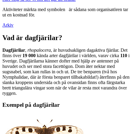
Aktiviteter märkta med symbolen
är sådana som organisatören tar
ut en kostnad för.
Arkiv
Vad är dagfjärilar?
Dagfjärilar
,
rhopalocera
, är huvudsakligen dagaktiva fjärilar. Det
finns över
19 000
kända arter dagfjärilar i världen, varav cirka
110
i
Sverige. Dagfjärilarna känner dofter med hjälp av antenner på
huvudet och ser med stora facettögon. Dom äter nektar med
sugsnabel, som kan rullas in och ut. De tre benparen (två hos
Nymphalidae, där är första benparet tillbakabildat!) återfinns på den
slanka kroppens undersida och på ovansidan finns ofta färgstarka
brett triangulära vingar som när de vilar är resta mot varandra över
ryggen.
Exempel på dagfjärilar