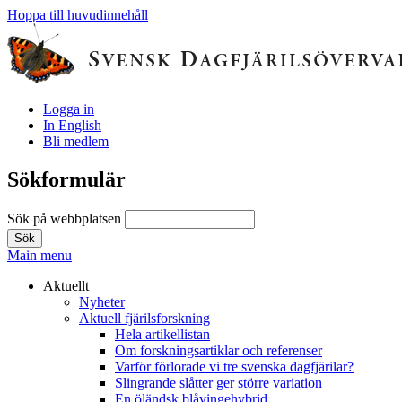
Hoppa till huvudinnehåll
Logga in
In English
Bli medlem
Sökformulär
Sök på webbplatsen
Main menu
Aktuellt
Nyheter
Aktuell fjärilsforskning
Hela artikellistan
Om forskningsartiklar och referenser
Varför förlorade vi tre svenska dagfjärilar?
Slingrande slåtter ger större variation
En öländsk blåvingehybrid