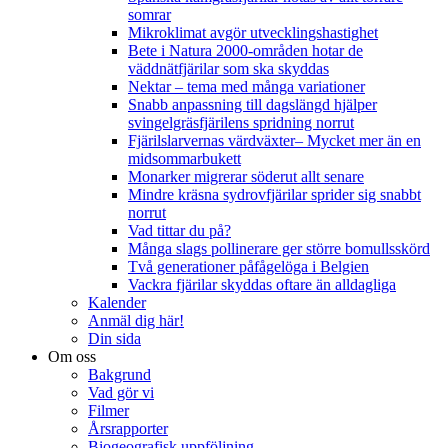
somrar
Mikroklimat avgör utvecklingshastighet
Bete i Natura 2000-områden hotar de
väddnätfjärilar som ska skyddas
Nektar – tema med många variationer
Snabb anpassning till dagslängd hjälper
svingelgräsfjärilens spridning norrut
Fjärilslarvernas värdväxter– Mycket mer än en
midsommarbukett
Monarker migrerar söderut allt senare
Mindre kräsna sydrovfjärilar sprider sig snabbt
norrut
Vad tittar du på?
Många slags pollinerare ger större bomullsskörd
Två generationer påfågelöga i Belgien
Vackra fjärilar skyddas oftare än alldagliga
Kalender
Anmäl dig här!
Din sida
Om oss
Bakgrund
Vad gör vi
Filmer
Årsrapporter
Biogeografisk uppföljning