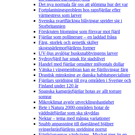
Det nya normala får oss att glömma hur det var
Fortplantningsproblem hos rapsfjärilar efter
värmestress som larver
Svenska svartfläckiga blåvingar sprider sig i
Storbritannien
Förskjuten blomning som försvar mot fjäril
Fjärilar som pollinerare – en laddad fråga
Färg, storlek och genetik skiljer
skogspärlemorfjärilens former
UV-ljus avslöjar busksnabbvingens larver
Sydrovfjäril har smak för stadslivet
Handel med fjärilar omsätter miljontals dollar
Vätska i vingmembran kan ge fjärilsvingar färg
Drastisk minskning av danska habitatspecialister
Fjärilars spridning till nya områden i Sverige och
Finland under 120 år
Spanska kamgräsfjärilar hotas av allt torrare
somrar
Mikroklimat avgör utvecklingshastighet
Bete i Natura 2000-områden hotar de
väddnätfjärilar som ska skyddas
Nektar – tema med många variationer
Snabb anpassning till dagslängd hjälper
svingelgräsfjärilens spridning norrut
Fjärilslarvernas värdväxter– Mycket mer än en