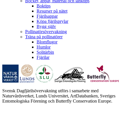
Böcker, appar, material och länktips
Boktips
Resurser på nätet
Fjärilsappar
Köpa fjärilsprylar
Bygg själv
Pollinatörsövervakning
Träna på pollinatörer
Blomflugor
Humlor
Solitärbin
Fjärilar
Svensk Dagfjärilsövervakning utförs i samarbete med
Naturvårdsverket, Lunds Universitet, ArtDatabanken, Sveriges
Entomologiska Förening och Butterfly Conservation Europe.