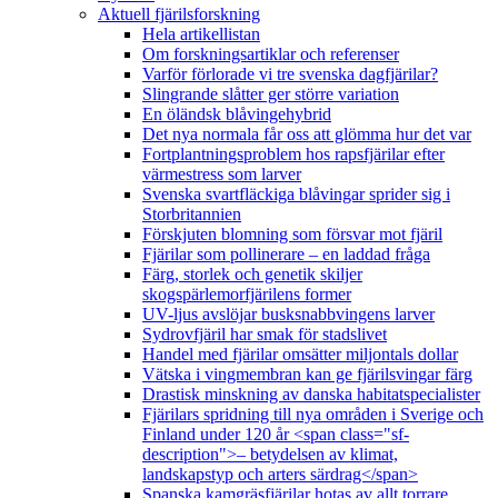
Aktuell fjärilsforskning
Hela artikellistan
Om forskningsartiklar och referenser
Varför förlorade vi tre svenska dagfjärilar?
Slingrande slåtter ger större variation
En öländsk blåvingehybrid
Det nya normala får oss att glömma hur det var
Fortplantningsproblem hos rapsfjärilar efter
värmestress som larver
Svenska svartfläckiga blåvingar sprider sig i
Storbritannien
Förskjuten blomning som försvar mot fjäril
Fjärilar som pollinerare – en laddad fråga
Färg, storlek och genetik skiljer
skogspärlemorfjärilens former
UV-ljus avslöjar busksnabbvingens larver
Sydrovfjäril har smak för stadslivet
Handel med fjärilar omsätter miljontals dollar
Vätska i vingmembran kan ge fjärilsvingar färg
Drastisk minskning av danska habitatspecialister
Fjärilars spridning till nya områden i Sverige och
Finland under 120 år <span class="sf-
description">– betydelsen av klimat,
landskapstyp och arters särdrag</span>
Spanska kamgräsfjärilar hotas av allt torrare