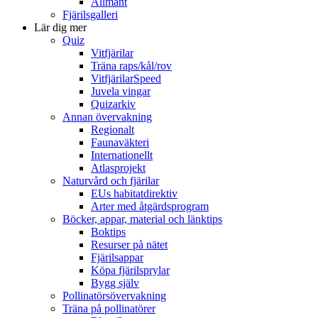
Allmänt
Fjärilsgalleri
Lär dig mer
Quiz
Vitfjärilar
Träna raps/kål/rov
VitfjärilarSpeed
Juvela vingar
Quizarkiv
Annan övervakning
Regionalt
Faunaväkteri
Internationellt
Atlasprojekt
Naturvård och fjärilar
EUs habitatdirektiv
Arter med åtgärdsprogram
Böcker, appar, material och länktips
Boktips
Resurser på nätet
Fjärilsappar
Köpa fjärilsprylar
Bygg själv
Pollinatörsövervakning
Träna på pollinatörer