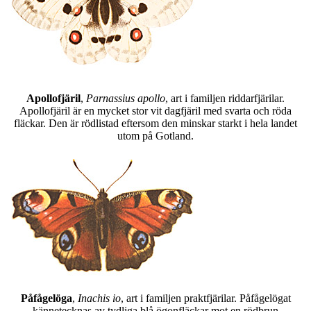
Apollofjäril
,
Parnassius apollo
, art i familjen riddarfjärilar.
Apollofjäril är en mycket stor vit dagfjäril med svarta och röda
fläckar. Den är rödlistad eftersom den minskar starkt i hela landet
utom på Gotland.
Påfågelöga
,
Inachis io
, art i familjen praktfjärilar. Påfågelögat
kännetecknas av tydliga blå ögonfläckar mot en rödbrun