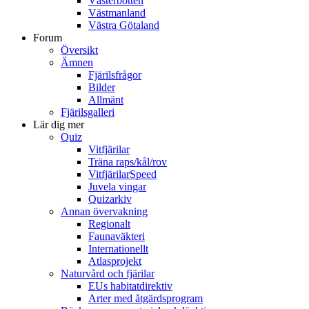
Västerbotten
Västmanland
Västra Götaland
Forum
Översikt
Ämnen
Fjärilsfrågor
Bilder
Allmänt
Fjärilsgalleri
Lär dig mer
Quiz
Vitfjärilar
Träna raps/kål/rov
VitfjärilarSpeed
Juvela vingar
Quizarkiv
Annan övervakning
Regionalt
Faunaväkteri
Internationellt
Atlasprojekt
Naturvård och fjärilar
EUs habitatdirektiv
Arter med åtgärdsprogram