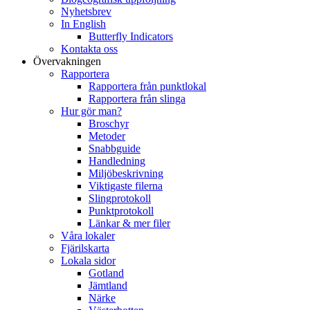
Nyhetsbrev
In English
Butterfly Indicators
Kontakta oss
Övervakningen
Rapportera
Rapportera från punktlokal
Rapportera från slinga
Hur gör man?
Broschyr
Metoder
Snabbguide
Handledning
Miljöbeskrivning
Viktigaste filerna
Slingprotokoll
Punktprotokoll
Länkar & mer filer
Våra lokaler
Fjärilskarta
Lokala sidor
Gotland
Jämtland
Närke