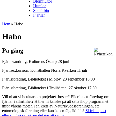
Blomflugor
Humlor
Solitärbin
Fjärilar
Hem
» Habo
Habo
På gång
Fjärilsvandring, Kulturens Östarp 28 juni
Fjärilsexkursion, Konsthallen Norra Kvarken 11 juli
Fjärilsföredrag, Biblioteket i Mjölby, 23 september 18:00
Fjärilsföredrag, Biblioteket i Trollhättan, 27 oktober 17:30
Vill ni att vi berättar om projektet hos er? Eller ha ett föredrag om
fjärilar i allmänhet? Håller ni kanske på att sätta ihop programmet
inför vårens möten i en krets av Naturskyddsföreningen, ett
entomologisk förening eller kanske en fågelklubb?
Skicka epost
eller ring så ser vi om det går att ordna.