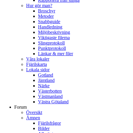
Rapportera från slinga
Hur gör man?
Broschyr
Metoder
Snabbguide
Handledning
Miljöbeskrivning
Viktigaste filerna
Slingprotokoll
Punktprotokoll
Länkar & mer filer
Våra lokaler
Fjärilskarta
Lokala sidor
Gotland
Jämtland
Närke
Västerbotten
Västmanland
Västra Götaland
Forum
Översikt
Ämnen
Fjärilsfrågor
Bilder