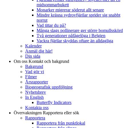
midsommarbukett
Monarker migrerar söderut allt senare
Mindre kräsna sydrovfjärilar sprider sig snabbt
norrut
Vad tittar du på?
Många slags pollinerare ger större bomullsskörd
Två generationer påfågelöga i Belgien
Vackra fjärilar skyddas oftare än alldagliga
Kalender
Anmäl dig här!
Din sida
Om oss
Kontakt och bakgrund
Bakgrund
Vad gör vi
Filmer
Årsrapporter
Biogeografisk uppföljning
Nyhetsbrev
In English
Butterfly Indicators
Kontakta oss
Övervakningen
Rapportera eller sök
Rapportera
Rapportera från punktlokal