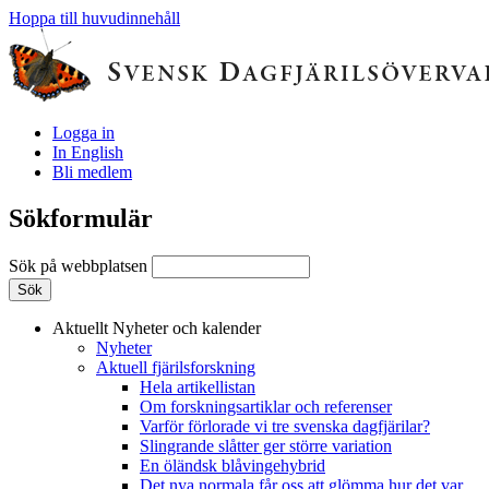
Hoppa till huvudinnehåll
Logga in
In English
Bli medlem
Sökformulär
Sök på webbplatsen
Aktuellt
Nyheter och kalender
Nyheter
Aktuell fjärilsforskning
Hela artikellistan
Om forskningsartiklar och referenser
Varför förlorade vi tre svenska dagfjärilar?
Slingrande slåtter ger större variation
En öländsk blåvingehybrid
Det nya normala får oss att glömma hur det var