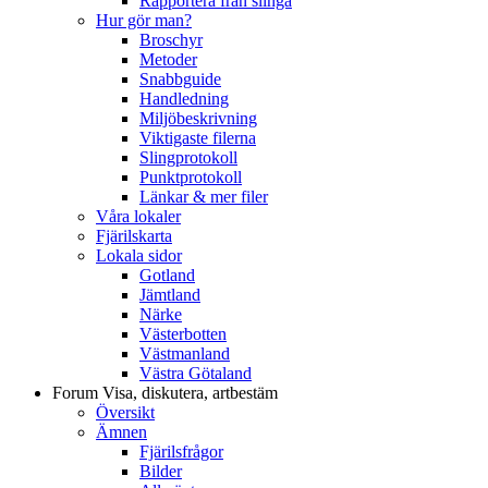
Rapportera från slinga
Hur gör man?
Broschyr
Metoder
Snabbguide
Handledning
Miljöbeskrivning
Viktigaste filerna
Slingprotokoll
Punktprotokoll
Länkar & mer filer
Våra lokaler
Fjärilskarta
Lokala sidor
Gotland
Jämtland
Närke
Västerbotten
Västmanland
Västra Götaland
Forum
Visa, diskutera, artbestäm
Översikt
Ämnen
Fjärilsfrågor
Bilder