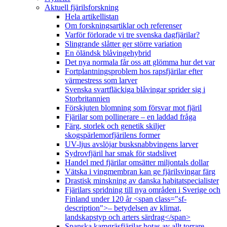
Aktuell fjärilsforskning
Hela artikellistan
Om forskningsartiklar och referenser
Varför förlorade vi tre svenska dagfjärilar?
Slingrande slåtter ger större variation
En öländsk blåvingehybrid
Det nya normala får oss att glömma hur det var
Fortplantningsproblem hos rapsfjärilar efter
värmestress som larver
Svenska svartfläckiga blåvingar sprider sig i
Storbritannien
Förskjuten blomning som försvar mot fjäril
Fjärilar som pollinerare – en laddad fråga
Färg, storlek och genetik skiljer
skogspärlemorfjärilens former
UV-ljus avslöjar busksnabbvingens larver
Sydrovfjäril har smak för stadslivet
Handel med fjärilar omsätter miljontals dollar
Vätska i vingmembran kan ge fjärilsvingar färg
Drastisk minskning av danska habitatspecialister
Fjärilars spridning till nya områden i Sverige och
Finland under 120 år <span class="sf-
description">– betydelsen av klimat,
landskapstyp och arters särdrag</span>
Spanska kamgräsfjärilar hotas av allt torrare