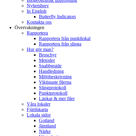
Biogeografisk uppföljning
Nyhetsbrev
In English
Butterfly Indicators
Kontakta oss
Övervakningen
Rapportera
Rapportera från punktlokal
Rapportera från slinga
Hur gör man?
Broschyr
Metoder
Snabbguide
Handledning
Miljöbeskrivning
Viktigaste filerna
Slingprotokoll
Punktprotokoll
Länkar & mer filer
Våra lokaler
Fjärilskarta
Lokala sidor
Gotland
Jämtland
Närke