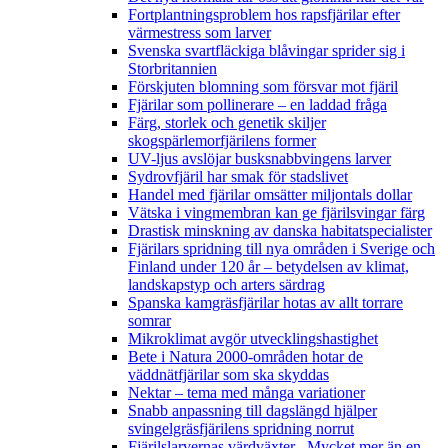
Fortplantningsproblem hos rapsfjärilar efter
värmestress som larver
Svenska svartfläckiga blåvingar sprider sig i
Storbritannien
Förskjuten blomning som försvar mot fjäril
Fjärilar som pollinerare – en laddad fråga
Färg, storlek och genetik skiljer
skogspärlemorfjärilens former
UV-ljus avslöjar busksnabbvingens larver
Sydrovfjäril har smak för stadslivet
Handel med fjärilar omsätter miljontals dollar
Vätska i vingmembran kan ge fjärilsvingar färg
Drastisk minskning av danska habitatspecialister
Fjärilars spridning till nya områden i Sverige och
Finland under 120 år
– betydelsen av klimat,
landskapstyp och arters särdrag
Spanska kamgräsfjärilar hotas av allt torrare
somrar
Mikroklimat avgör utvecklingshastighet
Bete i Natura 2000-områden hotar de
väddnätfjärilar som ska skyddas
Nektar – tema med många variationer
Snabb anpassning till dagslängd hjälper
svingelgräsfjärilens spridning norrut
Fjärilslarvernas värdväxter– Mycket mer än en