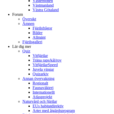
Västerbotten
Västmanland
Västra Götaland
Forum
Översikt
Ämnen
Fjärilsfrågor
Bilder
Allmänt
Fjärilsgalleri
Lär dig mer
Quiz
Vitfjärilar
Träna raps/kål/rov
VitfjärilarSpeed
Juvela vingar
Quizarkiv
Annan övervakning
Regionalt
Faunaväkteri
Internationellt
Atlasprojekt
Naturvård och fjärilar
EUs habitatdirektiv
Arter med åtgärdsprogram