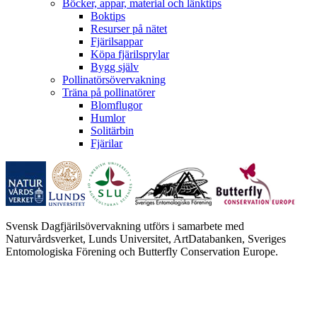
Böcker, appar, material och länktips
Boktips
Resurser på nätet
Fjärilsappar
Köpa fjärilsprylar
Bygg själv
Pollinatörsövervakning
Träna på pollinatörer
Blomflugor
Humlor
Solitärbin
Fjärilar
Svensk Dagfjärilsövervakning utförs i samarbete med
Naturvårdsverket, Lunds Universitet, ArtDatabanken, Sveriges
Entomologiska Förening och Butterfly Conservation Europe.