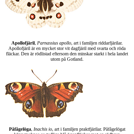
Apollofjäril
,
Parnassius apollo
, art i familjen riddarfjärilar.
Apollofjäril är en mycket stor vit dagfjäril med svarta och röda
fläckar. Den är rödlistad eftersom den minskar starkt i hela landet
utom på Gotland.
Påfågelöga
,
Inachis io
, art i familjen praktfjärilar. Påfågelögat