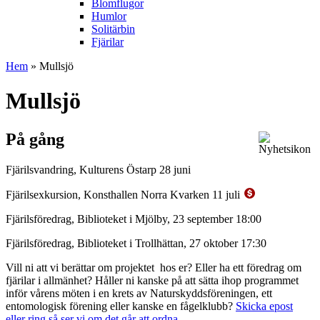
Blomflugor
Humlor
Solitärbin
Fjärilar
Hem
» Mullsjö
Mullsjö
På gång
Fjärilsvandring, Kulturens Östarp 28 juni
Fjärilsexkursion, Konsthallen Norra Kvarken 11 juli
Fjärilsföredrag, Biblioteket i Mjölby, 23 september 18:00
Fjärilsföredrag, Biblioteket i Trollhättan, 27 oktober 17:30
Vill ni att vi berättar om projektet hos er? Eller ha ett föredrag om
fjärilar i allmänhet? Håller ni kanske på att sätta ihop programmet
inför vårens möten i en krets av Naturskyddsföreningen, ett
entomologisk förening eller kanske en fågelklubb?
Skicka epost
eller ring så ser vi om det går att ordna.