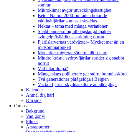
somrar
Mikroklimat avgör utvecklingshastighet
Bete i Natura 2000-områden hotar de
väddnätfjärilar som ska skyddas
Nektar – tema med många variationer
Snabb anpassning till dagslängd hjälper
svingelgräsfjärilens spridning norrut
Fjärilslarvernas värdväxter– Mycket mer än en
midsommarbukett
Monarker migrerar söderut allt senare
Mindre kräsna sydrovfjärilar sprider sig snabbt
norrut
Vad tittar du på?
Många slags pollinerare ger större bomullsskörd
Två generationer påfågelöga i Belgien
Vackra fjärilar skyddas oftare än alldagliga
Kalender
Anmäl dig här!
Din sida
Om oss
Bakgrund
Vad gör vi
Filmer
Årsrapporter