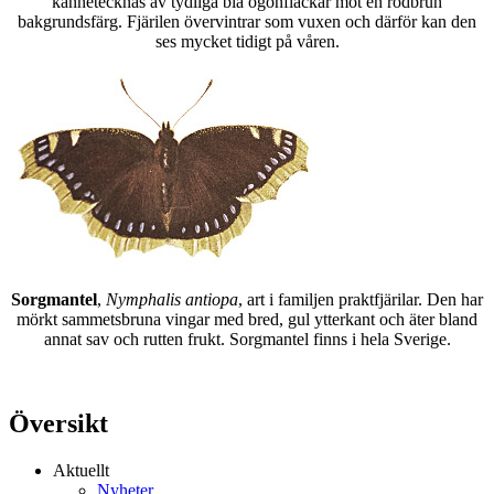
kännetecknas av tydliga blå ögonfläckar mot en rödbrun
bakgrundsfärg. Fjärilen övervintrar som vuxen och därför kan den
ses mycket tidigt på våren.
Sorgmantel
,
Nymphalis antiopa
, art i familjen praktfjärilar. Den har
mörkt sammetsbruna vingar med bred, gul ytterkant och äter bland
annat sav och rutten frukt. Sorgmantel finns i hela Sverige.
Översikt
Aktuellt
Nyheter