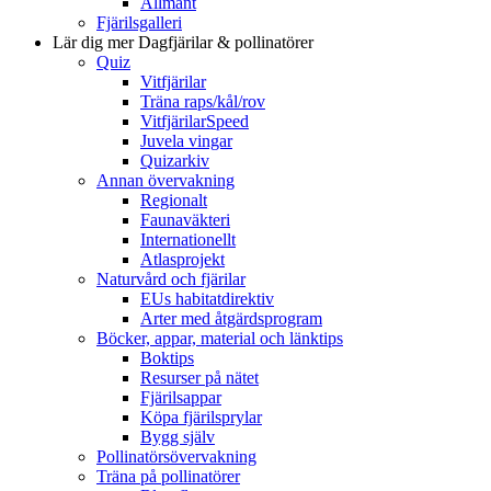
Allmänt
Fjärilsgalleri
Lär dig mer
Dagfjärilar & pollinatörer
Quiz
Vitfjärilar
Träna raps/kål/rov
VitfjärilarSpeed
Juvela vingar
Quizarkiv
Annan övervakning
Regionalt
Faunaväkteri
Internationellt
Atlasprojekt
Naturvård och fjärilar
EUs habitatdirektiv
Arter med åtgärdsprogram
Böcker, appar, material och länktips
Boktips
Resurser på nätet
Fjärilsappar
Köpa fjärilsprylar
Bygg själv
Pollinatörsövervakning
Träna på pollinatörer