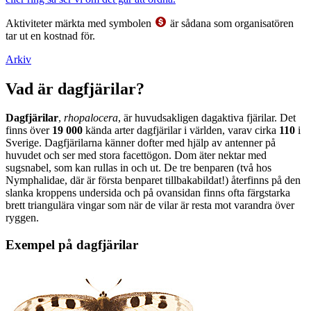
Aktiviteter märkta med symbolen
är sådana som organisatören
tar ut en kostnad för.
Arkiv
Vad är dagfjärilar?
Dagfjärilar
,
rhopalocera
, är huvudsakligen dagaktiva fjärilar. Det
finns över
19 000
kända arter dagfjärilar i världen, varav cirka
110
i
Sverige. Dagfjärilarna känner dofter med hjälp av antenner på
huvudet och ser med stora facettögon. Dom äter nektar med
sugsnabel, som kan rullas in och ut. De tre benparen (två hos
Nymphalidae, där är första benparet tillbakabildat!) återfinns på den
slanka kroppens undersida och på ovansidan finns ofta färgstarka
brett triangulära vingar som när de vilar är resta mot varandra över
ryggen.
Exempel på dagfjärilar