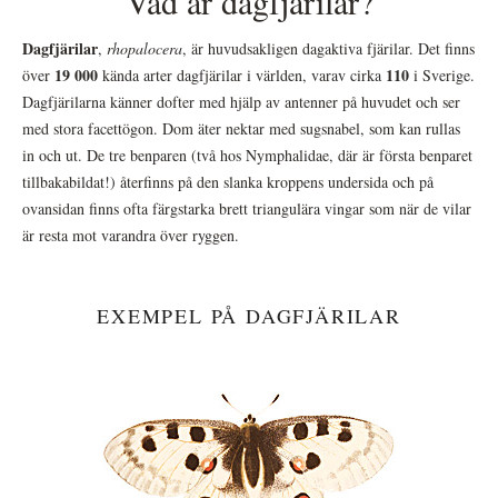
Vad är dagfjärilar?
Dagfjärilar
,
rhopalocera
, är huvudsakligen dagaktiva fjärilar. Det finns
19 000
110
över
kända arter dagfjärilar i världen, varav cirka
i Sverige.
Dagfjärilarna känner dofter med hjälp av antenner på huvudet och ser
med stora facettögon. Dom äter nektar med sugsnabel, som kan rullas
in och ut. De tre benparen (två hos Nymphalidae, där är första benparet
tillbakabildat!) återfinns på den slanka kroppens undersida och på
ovansidan finns ofta färgstarka brett triangulära vingar som när de vilar
är resta mot varandra över ryggen.
EXEMPEL PÅ DAGFJÄRILAR