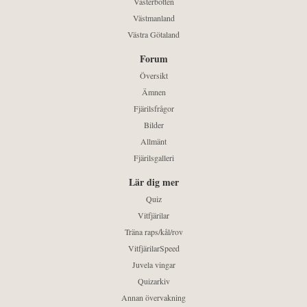
Västerbotten
Västmanland
Västra Götaland
Forum
Översikt
Ämnen
Fjärilsfrågor
Bilder
Allmänt
Fjärilsgalleri
Lär dig mer
Quiz
Vitfjärilar
Träna raps/kål/rov
VitfjärilarSpeed
Juvela vingar
Quizarkiv
Annan övervakning