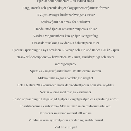
Fjärilar som pollinerare – en laddad fråga
Färg, storlek och genetik skiljer skogspärlemorfjärilens former
UV-ljus avslöjar busksnabbvingens larver
Sydrovfjäril har smak för stadslivet
Handel med fjärilar omsätter miljontals dollar
Vätska i vingmembran kan ge fjärilsvingar färg
Drastisk minskning av danska habitatspecialister
Fjärilars spridning till nya områden i Sverige och Finland under 120 år <span
class="sf-description">– betydelsen av klimat, landskapstyp och arters
särdrag</span>
Spanska kamgräsfjärilar hotas av allt torrare somrar
Mikroklimat avgör utvecklingshastighet
Bete i Natura 2000-områden hotar de väddnätfjärilar som ska skyddas
Nektar – tema med många variationer
Snabb anpassning till dagslängd hjälper svingelgräsfjärilens spridning norrut
Fjärilslarvernas värdväxter– Mycket mer än en midsommarbukett
Monarker migrerar söderut allt senare
Mindre kräsna sydrovfjärilar sprider sig snabbt norrut
Vad tittar du på?