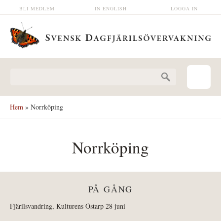
Hoppa till huvudinnehåll
BLI MEDLEM
IN ENGLISH
LOGGA IN
Sökformulär
Hem
» Norrköping
Norrköping
PÅ GÅNG
Fjärilsvandring, Kulturens Östarp 28 juni