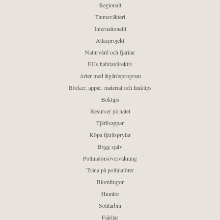
Regionalt
Faunaväkteri
Internationellt
Atlasprojekt
Naturvård och fjärilar
EUs habitatdirektiv
Arter med åtgärdsprogram
Böcker, appar, material och länktips
Boktips
Resurser på nätet
Fjärilsappar
Köpa fjärilsprylar
Bygg själv
Pollinatörsövervakning
Träna på pollinatörer
Blomflugor
Humlor
Solitärbin
Fjärilar