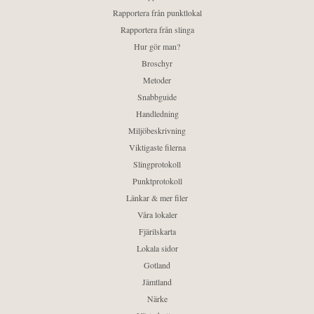
Rapportera från punktlokal
Rapportera från slinga
Hur gör man?
Broschyr
Metoder
Snabbguide
Handledning
Miljöbeskrivning
Viktigaste filerna
Slingprotokoll
Punktprotokoll
Länkar & mer filer
Våra lokaler
Fjärilskarta
Lokala sidor
Gotland
Jämtland
Närke