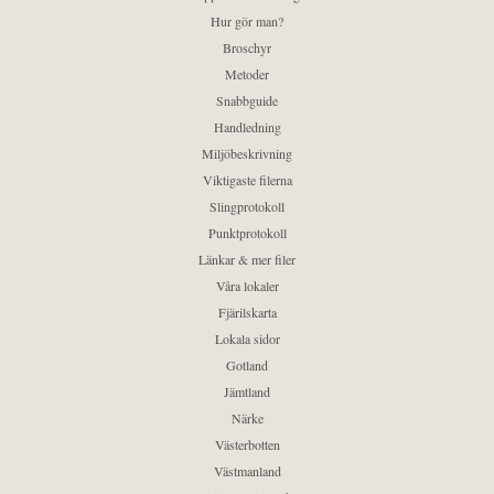
Hur gör man?
Broschyr
Metoder
Snabbguide
Handledning
Miljöbeskrivning
Viktigaste filerna
Slingprotokoll
Punktprotokoll
Länkar & mer filer
Våra lokaler
Fjärilskarta
Lokala sidor
Gotland
Jämtland
Närke
Västerbotten
Västmanland