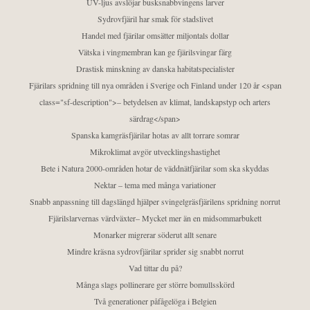
UV-ljus avslöjar busksnabbvingens larver
Sydrovfjäril har smak för stadslivet
Handel med fjärilar omsätter miljontals dollar
Vätska i vingmembran kan ge fjärilsvingar färg
Drastisk minskning av danska habitatspecialister
Fjärilars spridning till nya områden i Sverige och Finland under 120 år <span
class="sf-description">– betydelsen av klimat, landskapstyp och arters
särdrag</span>
Spanska kamgräsfjärilar hotas av allt torrare somrar
Mikroklimat avgör utvecklingshastighet
Bete i Natura 2000-områden hotar de väddnätfjärilar som ska skyddas
Nektar – tema med många variationer
Snabb anpassning till dagslängd hjälper svingelgräsfjärilens spridning norrut
Fjärilslarvernas värdväxter– Mycket mer än en midsommarbukett
Monarker migrerar söderut allt senare
Mindre kräsna sydrovfjärilar sprider sig snabbt norrut
Vad tittar du på?
Många slags pollinerare ger större bomullsskörd
Två generationer påfågelöga i Belgien