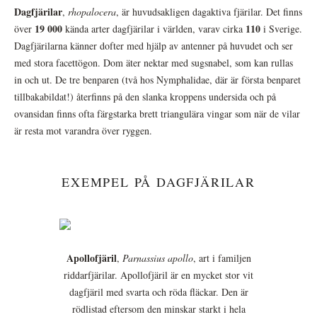
Dagfjärilar
,
rhopalocera
, är huvudsakligen dagaktiva fjärilar. Det finns
19 000
110
över
kända arter dagfjärilar i världen, varav cirka
i Sverige.
Dagfjärilarna känner dofter med hjälp av antenner på huvudet och ser
med stora facettögon. Dom äter nektar med sugsnabel, som kan rullas
in och ut. De tre benparen (två hos Nymphalidae, där är första benparet
tillbakabildat!) återfinns på den slanka kroppens undersida och på
ovansidan finns ofta färgstarka brett triangulära vingar som när de vilar
är resta mot varandra över ryggen.
EXEMPEL PÅ DAGFJÄRILAR
Apollofjäril
,
Parnassius apollo
, art i familjen
riddarfjärilar. Apollofjäril är en mycket stor vit
dagfjäril med svarta och röda fläckar. Den är
rödlistad eftersom den minskar starkt i hela