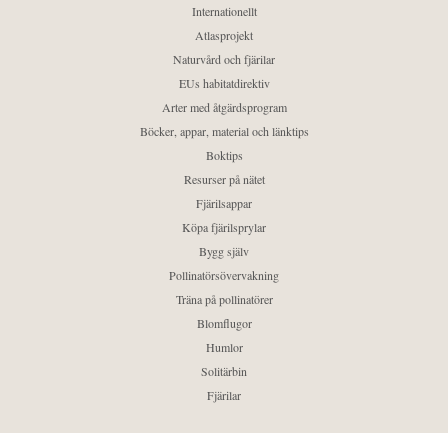
Internationellt
Atlasprojekt
Naturvård och fjärilar
EUs habitatdirektiv
Arter med åtgärdsprogram
Böcker, appar, material och länktips
Boktips
Resurser på nätet
Fjärilsappar
Köpa fjärilsprylar
Bygg själv
Pollinatörsövervakning
Träna på pollinatörer
Blomflugor
Humlor
Solitärbin
Fjärilar