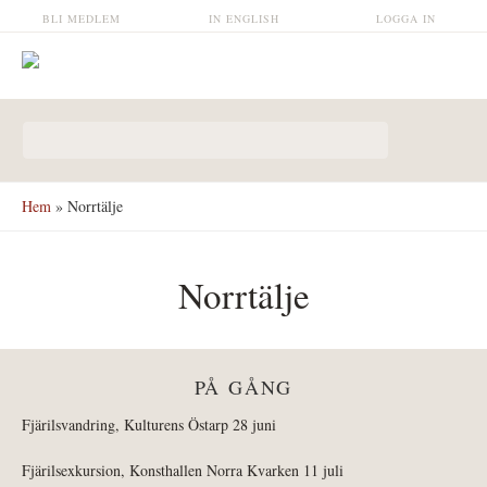
Hoppa till huvudinnehåll
BLI MEDLEM
IN ENGLISH
LOGGA IN
Sökformulär
Hem
» Norrtälje
Norrtälje
PÅ GÅNG
Fjärilsvandring, Kulturens Östarp 28 juni
Fjärilsexkursion, Konsthallen Norra Kvarken 11 juli