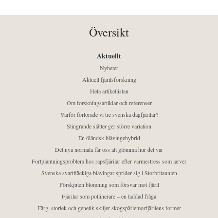
Översikt
Aktuellt
Nyheter
Aktuell fjärilsforskning
Hela artikellistan
Om forskningsartiklar och referenser
Varför förlorade vi tre svenska dagfjärilar?
Slingrande slåtter ger större variation
En öländsk blåvingehybrid
Det nya normala får oss att glömma hur det var
Fortplantningsproblem hos rapsfjärilar efter värmestress som larver
Svenska svartfläckiga blåvingar sprider sig i Storbritannien
Förskjuten blomning som försvar mot fjäril
Fjärilar som pollinerare – en laddad fråga
Färg, storlek och genetik skiljer skogspärlemorfjärilens former