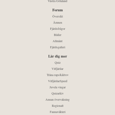
Västra Götaland
Forum
Översikt
Ämnen
Fjärilsfrågor
Bilder
Allmänt
Fjärilsgalleri
Lär dig mer
Quiz
Vitfjärilar
Träna raps/kål/rov
VitfjärilarSpeed
Juvela vingar
Quizarkiv
Annan övervakning
Regionalt
Faunaväkteri