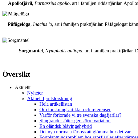
Apollofjäril
,
Parnassius apollo
, art i familjen riddarfjärilar. Apol
Påfågelöga
,
Inachis io
, art i familjen praktfjärilar. Påfågelögat 
Sorgmantel
,
Nymphalis antiopa
, art i familjen praktfjärila
Översikt
Aktuellt
Nyheter
Aktuell fjärilsforskning
Hela artikellistan
Om forskningsartiklar och referenser
Varför förlorade vi tre svenska dagfjärilar?
Slingrande slåtter ger större variation
En öländsk blåvingehybrid
Det nya normala får oss att glömma hur det var
Fortplantningsproblem hos rapsfjärilar efter värmes