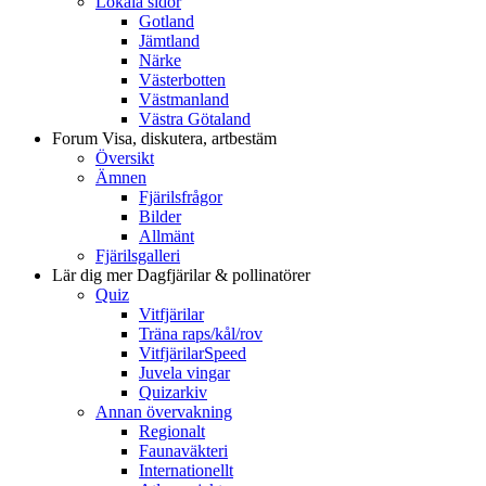
Lokala sidor
Gotland
Jämtland
Närke
Västerbotten
Västmanland
Västra Götaland
Forum
Visa, diskutera, artbestäm
Översikt
Ämnen
Fjärilsfrågor
Bilder
Allmänt
Fjärilsgalleri
Lär dig mer
Dagfjärilar & pollinatörer
Quiz
Vitfjärilar
Träna raps/kål/rov
VitfjärilarSpeed
Juvela vingar
Quizarkiv
Annan övervakning
Regionalt
Faunaväkteri
Internationellt