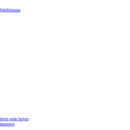
tress som larver
ritannien