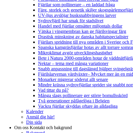
Fjärilar som pollinerare – en laddad fråga
Färg, storlek och genetik skiljer skogspärlemorfjär
UV-ljus avslöjar busksnabbvingens larver
Sydrovfjäril har smak för stadslivet
Handel med fjärilar omsätter miljontals dollar
Vätska i vingmembran kan ge fjärilsvingar färg
Drastisk minskning av danska habitatspecialister
Fjärilars spridning till nya områden i Sverige och
Spanska kamgräsfjärilar hotas av allt torrare somra
Mikroklimat avgör utvecklingshastighet
Bete i Natura 2000-områden hotar de väddnätfjäri
Nektar – tema med många variationer
Snabb anpassning till dagslängd hjälper svingelgräs
Fjärilslarvernas värdväxter– Mycket mer än en m
Monarker migrerar söderut allt senare
Mindre kräsna sydrovfjärilar sprider sig snabbt nor
Vad tittar du på?
Många slags pollinerare ger större bomullsskörd
Två generationer påfågelöga i Belgien
Vackra fjärilar skyddas oftare än alldagliga
Kalender
Anmäl dig här!
Din sida
Om oss
Kontakt och bakgrund
Bakgrund