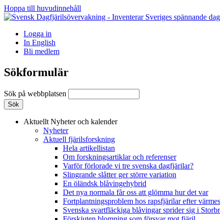
Hoppa till huvudinnehåll
Logga in
In English
Bli medlem
Sökformulär
Sök på webbplatsen
Aktuellt
Nyheter och kalender
Nyheter
Aktuell fjärilsforskning
Hela artikellistan
Om forskningsartiklar och referenser
Varför förlorade vi tre svenska dagfjärilar?
Slingrande slåtter ger större variation
En öländsk blåvingehybrid
Det nya normala får oss att glömma hur det var
Fortplantningsproblem hos rapsfjärilar efter värmes
Svenska svartfläckiga blåvingar sprider sig i Storb
Förskjuten blomning som försvar mot fjäril