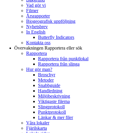
Vad gör vi
Filmer
Årsrapporter
Biogeografisk uppföljning
Nyhetsbrev
In English
Butterfly Indicators
Kontakta oss
Övervakningen
Rapportera eller sök
Rapportera
Rapportera från punktlokal
Rapportera från slinga
Hur gör man?
Broschyr
Metoder
Snabbguide
Handledning
Miljöbeskrivning
Viktigaste filerna
Slingprotokoll
Punktprotokoll
Länkar & mer filer
Våra lokaler
Fjärilskarta