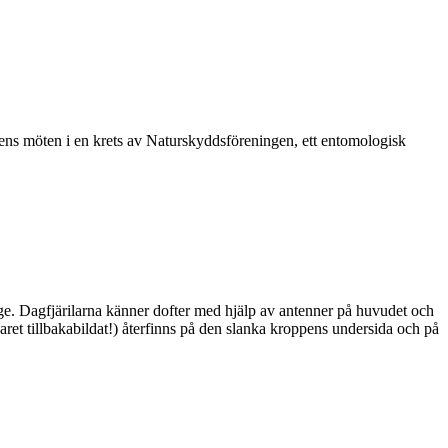
vårens möten i en krets av Naturskyddsföreningen, ett entomologisk
ge. Dagfjärilarna känner dofter med hjälp av antenner på huvudet och
ret tillbakabildat!) återfinns på den slanka kroppens undersida och på