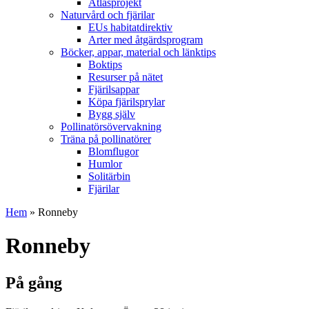
Atlasprojekt
Naturvård och fjärilar
EUs habitatdirektiv
Arter med åtgärdsprogram
Böcker, appar, material och länktips
Boktips
Resurser på nätet
Fjärilsappar
Köpa fjärilsprylar
Bygg själv
Pollinatörsövervakning
Träna på pollinatörer
Blomflugor
Humlor
Solitärbin
Fjärilar
Hem
» Ronneby
Ronneby
På gång