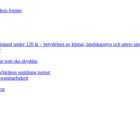
ilens former
 Finland under 120 år
– betydelsen av klimat, landskapstyp och arters sär
r
lar som ska skyddas
fjärilens spridning norrut
idsommarbukett
rut