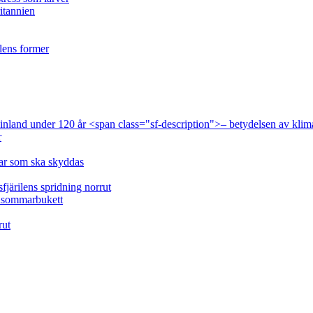
ritannien
ilens former
 Finland under 120 år <span class="sf-description">– betydelsen av klim
r
lar som ska skyddas
fjärilens spridning norrut
idsommarbukett
rut