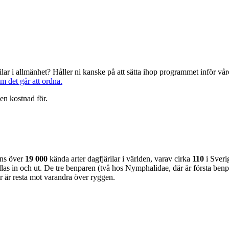
järilar i allmänhet? Håller ni kanske på att sätta ihop programmet inför 
om det går att ordna.
en kostnad för.
nns över
19 000
kända arter dagfjärilar i världen, varav cirka
110
i Sveri
as in och ut. De tre benparen (två hos Nymphalidae, där är första benpa
ar är resta mot varandra över ryggen.