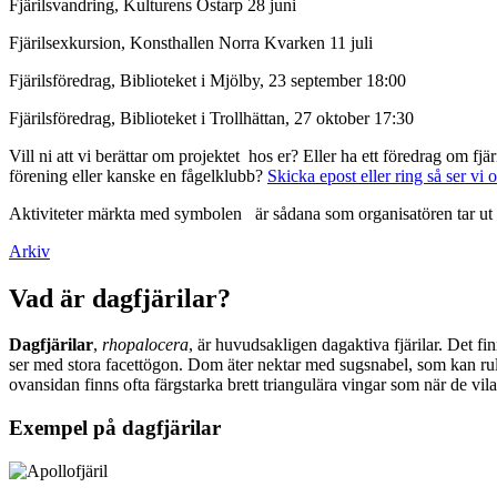
Fjärilsvandring, Kulturens Östarp 28 juni
Fjärilsexkursion, Konsthallen Norra Kvarken 11 juli
Fjärilsföredrag, Biblioteket i Mjölby, 23 september 18:00
Fjärilsföredrag, Biblioteket i Trollhättan, 27 oktober 17:30
Vill ni att vi berättar om projektet hos er? Eller ha ett föredrag om f
förening eller kanske en fågelklubb?
Skicka epost eller ring så ser vi 
Aktiviteter märkta med symbolen
är sådana som organisatören tar ut 
Arkiv
Vad är dagfjärilar?
Dagfjärilar
,
rhopalocera
, är huvudsakligen dagaktiva fjärilar. Det fi
ser med stora facettögon. Dom äter nektar med sugsnabel, som kan rull
ovansidan finns ofta färgstarka brett triangulära vingar som när de vil
Exempel på dagfjärilar