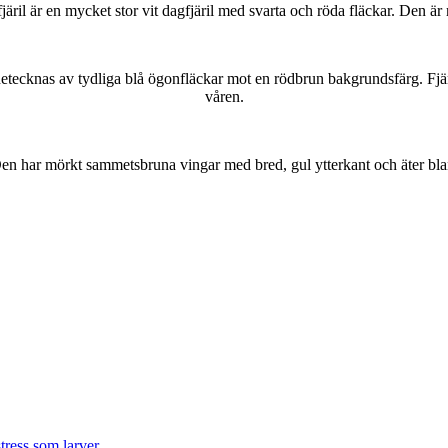
lofjäril är en mycket stor vit dagfjäril med svarta och röda fläckar. Den 
kännetecknas av tydliga blå ögonfläckar mot en rödbrun bakgrundsfärg. Fj
våren.
r. Den har mörkt sammetsbruna vingar med bred, gul ytterkant och äter bla
tress som larver