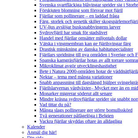
Svenska svartfläckiga blåvingar sprider sig i Storb
Förskjuten blomning som försvar mot fjäril
Fjärilar som pollinerare – en laddad fråga
Färg, storlek och genetik skiljer skogspärlemorfjär
UV-ljus avslöjar busksnabbvingens larver
Sydrovfjäril har smak för stadslivet
Handel med fjärilar omsätter miljontals dollar
Vätska i vingmembran kan ge fjärilsvingar färg
Drastisk minskning av danska habitatspecialister
Fjärilars spridning till nya områden i Sverige och
Spanska kamgräsfjärilar hotas av allt torrare somra
Mikroklimat avgör utvecklingshastighet
Bete i Natura 2000-områden hotar de väddnätfjäri
Nektar – tema med många variationer
Snabb anpassning till dagslängd hjälper svingelgräs
Fjärilslarvernas värdväxter– Mycket mer än en m
Monarker migrerar söderut allt senare
Mindre kräsna sydrovfjärilar sprider sig snabbt nor
Vad tittar du på?
Många slags pollinerare ger större bomullsskörd
Två generationer påfågelöga i Belgien
Vackra fjärilar skyddas oftare än alldagliga
Kalender
Anmäl dig här!
Din sida