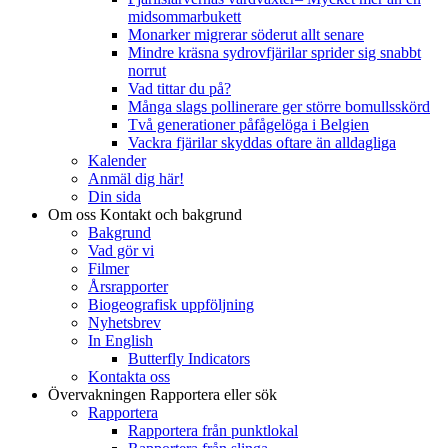
midsommarbukett
Monarker migrerar söderut allt senare
Mindre kräsna sydrovfjärilar sprider sig snabbt
norrut
Vad tittar du på?
Många slags pollinerare ger större bomullsskörd
Två generationer påfågelöga i Belgien
Vackra fjärilar skyddas oftare än alldagliga
Kalender
Anmäl dig här!
Din sida
Om oss
Kontakt och bakgrund
Bakgrund
Vad gör vi
Filmer
Årsrapporter
Biogeografisk uppföljning
Nyhetsbrev
In English
Butterfly Indicators
Kontakta oss
Övervakningen
Rapportera eller sök
Rapportera
Rapportera från punktlokal