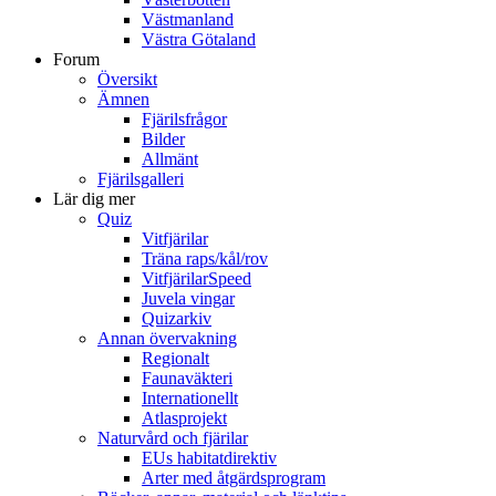
Västmanland
Västra Götaland
Forum
Översikt
Ämnen
Fjärilsfrågor
Bilder
Allmänt
Fjärilsgalleri
Lär dig mer
Quiz
Vitfjärilar
Träna raps/kål/rov
VitfjärilarSpeed
Juvela vingar
Quizarkiv
Annan övervakning
Regionalt
Faunaväkteri
Internationellt
Atlasprojekt
Naturvård och fjärilar
EUs habitatdirektiv
Arter med åtgärdsprogram