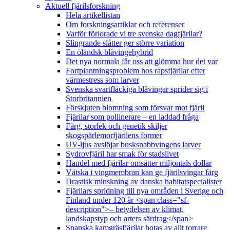
Aktuell fjärilsforskning
Hela artikellistan
Om forskningsartiklar och referenser
Varför förlorade vi tre svenska dagfjärilar?
Slingrande slåtter ger större variation
En öländsk blåvingehybrid
Det nya normala får oss att glömma hur det var
Fortplantningsproblem hos rapsfjärilar efter
värmestress som larver
Svenska svartfläckiga blåvingar sprider sig i
Storbritannien
Förskjuten blomning som försvar mot fjäril
Fjärilar som pollinerare – en laddad fråga
Färg, storlek och genetik skiljer
skogspärlemorfjärilens former
UV-ljus avslöjar busksnabbvingens larver
Sydrovfjäril har smak för stadslivet
Handel med fjärilar omsätter miljontals dollar
Vätska i vingmembran kan ge fjärilsvingar färg
Drastisk minskning av danska habitatspecialister
Fjärilars spridning till nya områden i Sverige och
Finland under 120 år <span class="sf-
description">– betydelsen av klimat,
landskapstyp och arters särdrag</span>
Spanska kamgräsfjärilar hotas av allt torrare