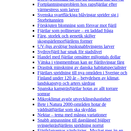
Fortplantningsproblem hos rapsfjärilar efter
värmestress som larver
Svenska svartfläckiga blåvingar sprider sig i
Storbritannien
Förskjuten blomning som försvar mot fjäril
Fjärilar som pollinerare – en laddad fråga
Färg, storlek och genetik skiljer
skogspärlemorfjärilens former
UV-ljus avslöjar busksnabbvingens larver
Sydrovfjäril har smak för stadslivet
Handel med fjärilar omsätter miljontals dollar
Vätska i vingmembran kan ge fjärilsvingar färg
Drastisk minskning av danska habitatspecialister
Fjärilars spridning till nya områden i Sverige och
Finland under 120 år
– betydelsen av klimat,
landskapstyp och arters särdrag
Spanska kamgräsfjärilar hotas av allt torrare
somrar
Mikroklimat avgör utvecklingshastighet
Bete i Natura 2000-områden hotar de
väddnätfjärilar som ska skyddas
Nektar – tema med många variationer
Snabb anpassning till dagslängd hjälper
svingelgräsfjärilens spridning norrut
Fjärilslarvernas värdväxter– Mycket mer än en