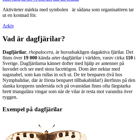
Aktiviteter märkta med symbolen
är sådana som organisatören tar
ut en kostnad för.
Arkiv
Vad är dagfjärilar?
Dagfjärilar
,
rhopalocera
, är huvudsakligen dagaktiva fjärilar. Det
finns över
19 000
kända arter dagfjärilar i världen, varav cirka
110
i
Sverige. Dagfjärilarna känner dofter med hjälp av antenner på
huvudet och ser med stora facettögon. Dom äter nektar med
sugsnabel, som kan rullas in och ut. De tre benparen (två hos
Nymphalidae, där är första benparet tillbakabildat!) återfinns på den
slanka kroppens undersida och på ovansidan finns ofta färgstarka
brett triangulära vingar som när de vilar är resta mot varandra över
ryggen.
Exempel på dagfjärilar