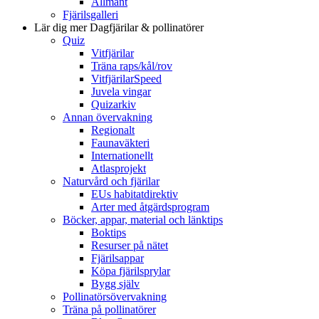
Allmänt
Fjärilsgalleri
Lär dig mer
Dagfjärilar & pollinatörer
Quiz
Vitfjärilar
Träna raps/kål/rov
VitfjärilarSpeed
Juvela vingar
Quizarkiv
Annan övervakning
Regionalt
Faunaväkteri
Internationellt
Atlasprojekt
Naturvård och fjärilar
EUs habitatdirektiv
Arter med åtgärdsprogram
Böcker, appar, material och länktips
Boktips
Resurser på nätet
Fjärilsappar
Köpa fjärilsprylar
Bygg själv
Pollinatörsövervakning
Träna på pollinatörer