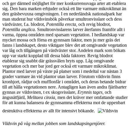
och ger därmed möjlighet för mer konkurrenssvaga arter att etablera
sig. Den bara marken erbjuder också ett lite varmare mikroklimat än
den gräsbevuxna omgivningen. I en nederländsk nationalpark har
man studerat hur vildsvinsbök påverkar smultronvisslare och dess
värdväxter, f.a. blodrot,
Potentilla erecta,
och revig blodrot,
Potentilla anglica.
Smultronvisslarens larver återfanns framför allt i
varma, öppna områden med sparsam vegetation. I hedlandskap var
mycket mossa och förna en gynnsam faktor, men ju mer gräs det
fanns i landskapet, desto viktigare blev det att omgivande vegetation
var låg och tillgången på värdväxter stor. Andelen mark som bökats
upp var starkt kopplad till dessa båda faktorer. Revig blodrot
etablerar sig snabbt där grässvålen bryts upp. Låg omgivande
vegetation och mer bar jord ger också ett varmare mikroklimat.
Plantor med larver på växte på platser som i medeltal var nästan 3
grader varmare än vid plantor utan larver. Förutom vildsvin finns
kronhjort, rådjur och mufflonfår i området, och deras betande bidrar
till att hålla vegetationen nere. Antagligen kan även andra fjärilsarter
gynnas av vildsvinen, t ex skogsvisslare,
Erynnis tages,
och
ängsnätfjäril,
Melitaea cinxia,
men det kräver mer omfattande studier
för att kunna balansera de gynnsamma effekterna mot de uppenbart
destruktiva effekterna av allt för intensivt bökande.
Vildsvin på väg mellan jobben som landskapsingenjörer.