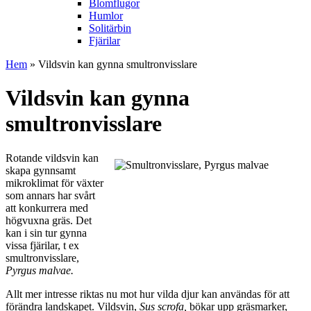
Blomflugor
Humlor
Solitärbin
Fjärilar
Hem
» Vildsvin kan gynna smultronvisslare
Vildsvin kan gynna
smultronvisslare
Rotande vildsvin kan
skapa gynnsamt
mikroklimat för växter
som annars har svårt
att konkurrera med
högvuxna gräs. Det
kan i sin tur gynna
vissa fjärilar, t ex
smultronvisslare,
Pyrgus malvae.
Allt mer intresse riktas nu mot hur vilda djur kan användas för att
förändra landskapet. Vildsvin,
Sus scrofa,
bökar upp gräsmarker,