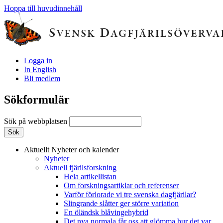
Hoppa till huvudinnehåll
Logga in
In English
Bli medlem
Sökformulär
Sök på webbplatsen
Aktuellt
Nyheter och kalender
Nyheter
Aktuell fjärilsforskning
Hela artikellistan
Om forskningsartiklar och referenser
Varför förlorade vi tre svenska dagfjärilar?
Slingrande slåtter ger större variation
En öländsk blåvingehybrid
Det nya normala får oss att glömma hur det var