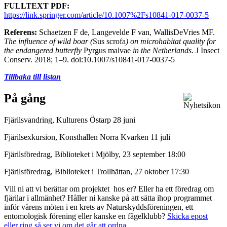
FULLTEXT PDF:
https://link.springer.com/article/10.1007%2Fs10841-017-0037-5
Referens:
Schaetzen F de, Langevelde F van, WallisDeVries MF.
The influence of wild boar (
Sus scrofa
) on microhabitat quality for
the endangered butterfly
Pyrgus malvae
in the Netherlands.
J Insect
Conserv. 2018; 1–9. doi:10.1007/s10841-017-0037-5
Tillbaka till listan
På gång
Fjärilsvandring, Kulturens Östarp 28 juni
Fjärilsexkursion, Konsthallen Norra Kvarken 11 juli
Fjärilsföredrag, Biblioteket i Mjölby, 23 september 18:00
Fjärilsföredrag, Biblioteket i Trollhättan, 27 oktober 17:30
Vill ni att vi berättar om projektet hos er? Eller ha ett föredrag om
fjärilar i allmänhet? Håller ni kanske på att sätta ihop programmet
inför vårens möten i en krets av Naturskyddsföreningen, ett
entomologisk förening eller kanske en fågelklubb?
Skicka epost
eller ring så ser vi om det går att ordna.