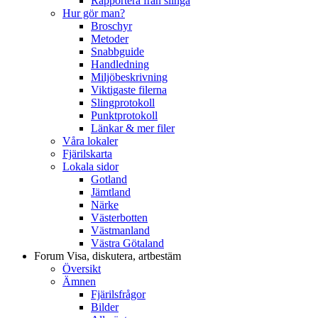
Rapportera från slinga
Hur gör man?
Broschyr
Metoder
Snabbguide
Handledning
Miljöbeskrivning
Viktigaste filerna
Slingprotokoll
Punktprotokoll
Länkar & mer filer
Våra lokaler
Fjärilskarta
Lokala sidor
Gotland
Jämtland
Närke
Västerbotten
Västmanland
Västra Götaland
Forum
Visa, diskutera, artbestäm
Översikt
Ämnen
Fjärilsfrågor
Bilder