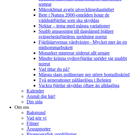
somrar
Mikroklimat avgör utvecklingshastighet
Bete i Natura 2000-områden hotar de
väddnätfjärilar som ska skyddas
Nektar – tema med många variationer
Snabb anpassning till dagslängd hjälper
svingelgräsfjärilens spridning norrut
Fjärilslarvernas värdväxter– Mycket mer än en
midsommarbukett
Monarker migrerar söderut allt senare
Mindre kräsna sydrovfjärilar sprider sig snabbt
norrut
Vad tittar du på?
Många slags pollinerare ger större bomullsskörd
Två generationer påfågelöga i Belgien
Vackra fjärilar skyddas oftare än alldagliga
Kalender
Anmäl dig här!
Din sida
Om oss
Bakgrund
Vad gör vi
Filmer
Årsrapporter
Biogeografisk uppföljning