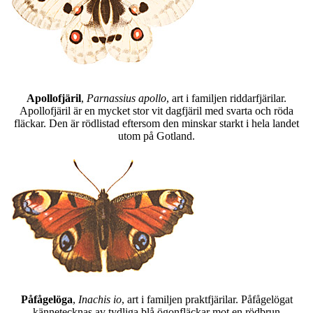
Apollofjäril
,
Parnassius apollo
, art i familjen riddarfjärilar.
Apollofjäril är en mycket stor vit dagfjäril med svarta och röda
fläckar. Den är rödlistad eftersom den minskar starkt i hela landet
utom på Gotland.
Påfågelöga
,
Inachis io
, art i familjen praktfjärilar. Påfågelögat
kännetecknas av tydliga blå ögonfläckar mot en rödbrun