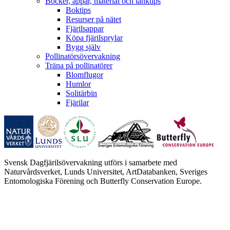
Böcker, appar, material och länktips
Boktips
Resurser på nätet
Fjärilsappar
Köpa fjärilsprylar
Bygg själv
Pollinatörsövervakning
Träna på pollinatörer
Blomflugor
Humlor
Solitärbin
Fjärilar
Svensk Dagfjärilsövervakning utförs i samarbete med
Naturvårdsverket, Lunds Universitet, ArtDatabanken, Sveriges
Entomologiska Förening och Butterfly Conservation Europe.