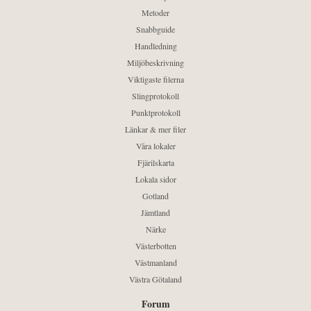
Metoder
Snabbguide
Handledning
Miljöbeskrivning
Viktigaste filerna
Slingprotokoll
Punktprotokoll
Länkar & mer filer
Våra lokaler
Fjärilskarta
Lokala sidor
Gotland
Jämtland
Närke
Västerbotten
Västmanland
Västra Götaland
Forum