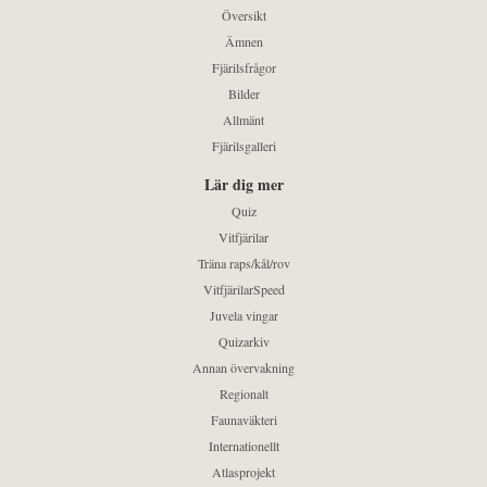
Översikt
Ämnen
Fjärilsfrågor
Bilder
Allmänt
Fjärilsgalleri
Lär dig mer
Quiz
Vitfjärilar
Träna raps/kål/rov
VitfjärilarSpeed
Juvela vingar
Quizarkiv
Annan övervakning
Regionalt
Faunaväkteri
Internationellt
Atlasprojekt