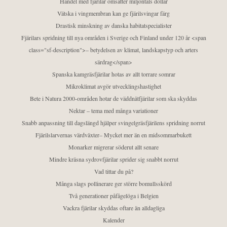
Handel med fjärilar omsätter miljontals dollar
Vätska i vingmembran kan ge fjärilsvingar färg
Drastisk minskning av danska habitatspecialister
Fjärilars spridning till nya områden i Sverige och Finland under 120 år <span
class="sf-description">– betydelsen av klimat, landskapstyp och arters
särdrag</span>
Spanska kamgräsfjärilar hotas av allt torrare somrar
Mikroklimat avgör utvecklingshastighet
Bete i Natura 2000-områden hotar de väddnätfjärilar som ska skyddas
Nektar – tema med många variationer
Snabb anpassning till dagslängd hjälper svingelgräsfjärilens spridning norrut
Fjärilslarvernas värdväxter– Mycket mer än en midsommarbukett
Monarker migrerar söderut allt senare
Mindre kräsna sydrovfjärilar sprider sig snabbt norrut
Vad tittar du på?
Många slags pollinerare ger större bomullsskörd
Två generationer påfågelöga i Belgien
Vackra fjärilar skyddas oftare än alldagliga
Kalender