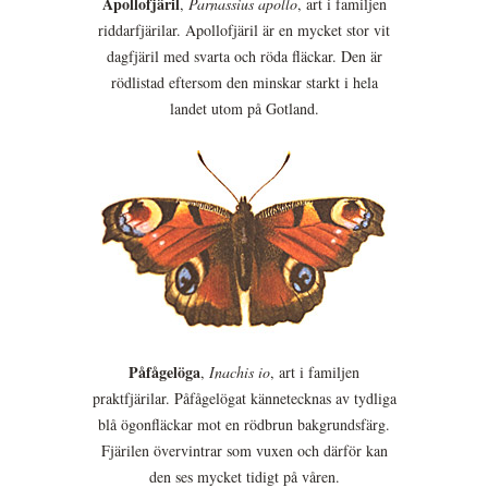
Apollofjäril
,
Parnassius apollo
, art i familjen
riddarfjärilar. Apollofjäril är en mycket stor vit
dagfjäril med svarta och röda fläckar. Den är
rödlistad eftersom den minskar starkt i hela
landet utom på Gotland.
Påfågelöga
,
Inachis io
, art i familjen
praktfjärilar. Påfågelögat kännetecknas av tydliga
blå ögonfläckar mot en rödbrun bakgrundsfärg.
Fjärilen övervintrar som vuxen och därför kan
den ses mycket tidigt på våren.