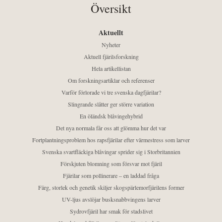
Översikt
Aktuellt
Nyheter
Aktuell fjärilsforskning
Hela artikellistan
Om forskningsartiklar och referenser
Varför förlorade vi tre svenska dagfjärilar?
Slingrande slåtter ger större variation
En öländsk blåvingehybrid
Det nya normala får oss att glömma hur det var
Fortplantningsproblem hos rapsfjärilar efter värmestress som larver
Svenska svartfläckiga blåvingar sprider sig i Storbritannien
Förskjuten blomning som försvar mot fjäril
Fjärilar som pollinerare – en laddad fråga
Färg, storlek och genetik skiljer skogspärlemorfjärilens former
UV-ljus avslöjar busksnabbvingens larver
Sydrovfjäril har smak för stadslivet