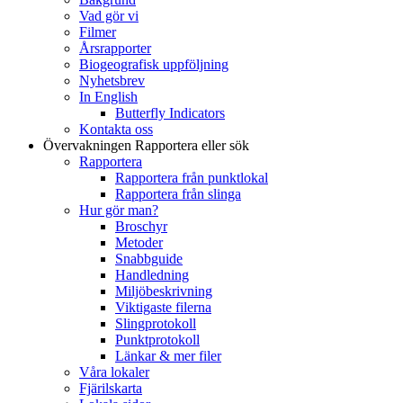
Vad gör vi
Filmer
Årsrapporter
Biogeografisk uppföljning
Nyhetsbrev
In English
Butterfly Indicators
Kontakta oss
Övervakningen
Rapportera eller sök
Rapportera
Rapportera från punktlokal
Rapportera från slinga
Hur gör man?
Broschyr
Metoder
Snabbguide
Handledning
Miljöbeskrivning
Viktigaste filerna
Slingprotokoll
Punktprotokoll
Länkar & mer filer
Våra lokaler
Fjärilskarta