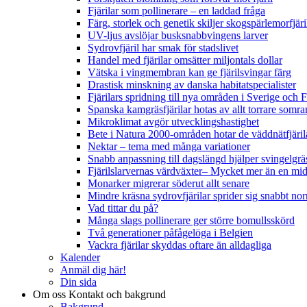
Fjärilar som pollinerare – en laddad fråga
Färg, storlek och genetik skiljer skogspärlemorfjär
UV-ljus avslöjar busksnabbvingens larver
Sydrovfjäril har smak för stadslivet
Handel med fjärilar omsätter miljontals dollar
Vätska i vingmembran kan ge fjärilsvingar färg
Drastisk minskning av danska habitatspecialister
Fjärilars spridning till nya områden i Sverige och
Spanska kamgräsfjärilar hotas av allt torrare somra
Mikroklimat avgör utvecklingshastighet
Bete i Natura 2000-områden hotar de väddnätfjäri
Nektar – tema med många variationer
Snabb anpassning till dagslängd hjälper svingelgräs
Fjärilslarvernas värdväxter– Mycket mer än en m
Monarker migrerar söderut allt senare
Mindre kräsna sydrovfjärilar sprider sig snabbt nor
Vad tittar du på?
Många slags pollinerare ger större bomullsskörd
Två generationer påfågelöga i Belgien
Vackra fjärilar skyddas oftare än alldagliga
Kalender
Anmäl dig här!
Din sida
Om oss
Kontakt och bakgrund
Bakgrund