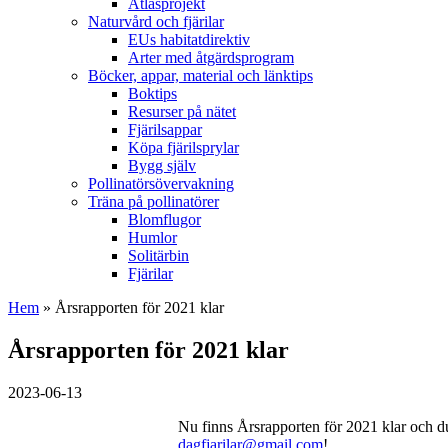
Atlasprojekt
Naturvård och fjärilar
EUs habitatdirektiv
Arter med åtgärdsprogram
Böcker, appar, material och länktips
Boktips
Resurser på nätet
Fjärilsappar
Köpa fjärilsprylar
Bygg själv
Pollinatörsövervakning
Träna på pollinatörer
Blomflugor
Humlor
Solitärbin
Fjärilar
Hem
» Årsrapporten för 2021 klar
Årsrapporten för 2021 klar
2023-06-13
Nu finns Årsrapporten för 2021 klar och 
dagfjarilar@gmail.com
!