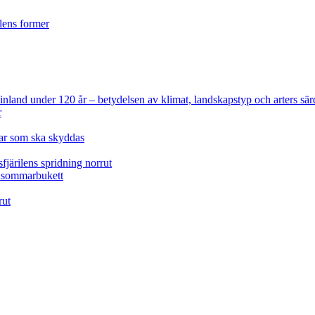
ilens former
 Finland under 120 år
– betydelsen av klimat, landskapstyp och arters sär
r
lar som ska skyddas
fjärilens spridning norrut
idsommarbukett
rut