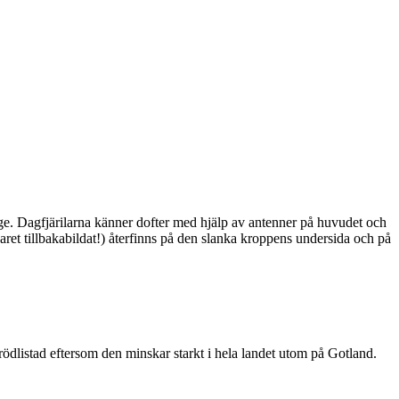
ge. Dagfjärilarna känner dofter med hjälp av antenner på huvudet och
ret tillbakabildat!) återfinns på den slanka kroppens undersida och på
är rödlistad eftersom den minskar starkt i hela landet utom på Gotland.