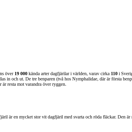
nns över
19 000
kända arter dagfjärilar i världen, varav cirka
110
i Sveri
as in och ut. De tre benparen (två hos Nymphalidae, där är första benpa
ar är resta mot varandra över ryggen.
lofjäril är en mycket stor vit dagfjäril med svarta och röda fläckar. Den 