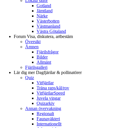
Lokala sidor
Gotland
Jämtland
Närke
Västerbotten
Västmanland
Västra Götaland
Forum
Visa, diskutera, artbestäm
Översikt
Ämnen
Fjärilsfrågor
Bilder
Allmänt
Fjärilsgalleri
Lär dig mer
Dagfjärilar & pollinatörer
Quiz
Vitfjärilar
Träna raps/kål/rov
VitfjärilarSpeed
Juvela vingar
Quizarkiv
Annan övervakning
Regionalt
Faunaväkteri
Internationellt