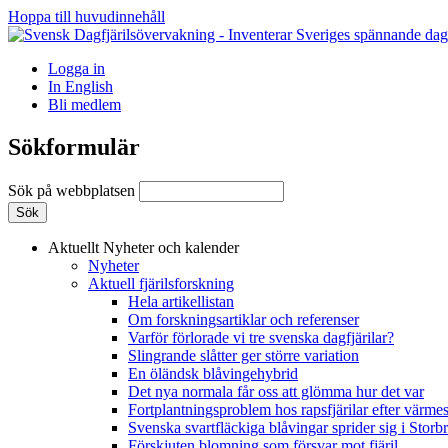
Hoppa till huvudinnehåll
Logga in
In English
Bli medlem
Sökformulär
Sök på webbplatsen
Aktuellt
Nyheter och kalender
Nyheter
Aktuell fjärilsforskning
Hela artikellistan
Om forskningsartiklar och referenser
Varför förlorade vi tre svenska dagfjärilar?
Slingrande slåtter ger större variation
En öländsk blåvingehybrid
Det nya normala får oss att glömma hur det var
Fortplantningsproblem hos rapsfjärilar efter värmes
Svenska svartfläckiga blåvingar sprider sig i Storb
Förskjuten blomning som försvar mot fjäril