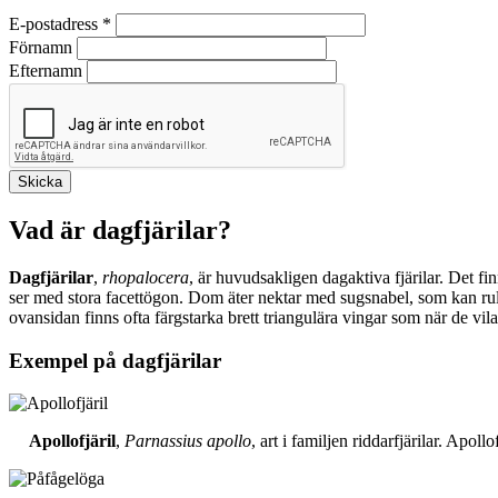
E-postadress
*
Förnamn
Efternamn
Vad är dagfjärilar?
Dagfjärilar
,
rhopalocera
, är huvudsakligen dagaktiva fjärilar. Det fi
ser med stora facettögon. Dom äter nektar med sugsnabel, som kan rull
ovansidan finns ofta färgstarka brett triangulära vingar som när de vil
Exempel på dagfjärilar
Apollofjäril
,
Parnassius apollo
, art i familjen riddarfjärilar. Apol