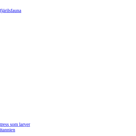
tress som larver
ritannien