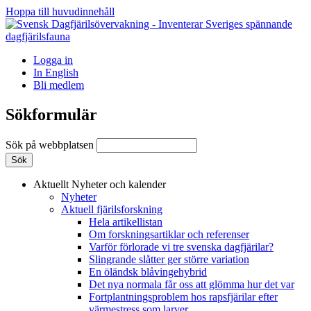
Hoppa till huvudinnehåll
Logga in
In English
Bli medlem
Sökformulär
Sök på webbplatsen
Aktuellt
Nyheter och kalender
Nyheter
Aktuell fjärilsforskning
Hela artikellistan
Om forskningsartiklar och referenser
Varför förlorade vi tre svenska dagfjärilar?
Slingrande slåtter ger större variation
En öländsk blåvingehybrid
Det nya normala får oss att glömma hur det var
Fortplantningsproblem hos rapsfjärilar efter
värmestress som larver