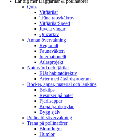
Lär dig mer
Dagfjärilar & pollinatörer
Quiz
Vitfjärilar
Träna raps/kål/rov
VitfjärilarSpeed
Juvela vingar
Quizarkiv
Annan övervakning
Regionalt
Faunaväkteri
Internationellt
Atlasprojekt
Naturvård och fjärilar
EUs habitatdirektiv
Arter med åtgärdsprogram
Böcker, appar, material och länktips
Boktips
Resurser på nätet
Fjärilsappar
Köpa fjärilsprylar
Bygg själv
Pollinatörsövervakning
Träna på pollinatörer
Blomflugor
Humlor