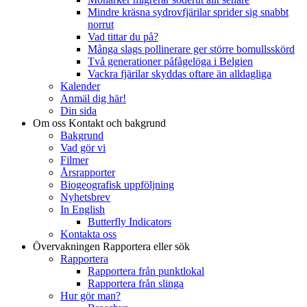
Mindre kräsna sydrovfjärilar sprider sig snabbt
norrut
Vad tittar du på?
Många slags pollinerare ger större bomullsskörd
Två generationer påfågelöga i Belgien
Vackra fjärilar skyddas oftare än alldagliga
Kalender
Anmäl dig här!
Din sida
Om oss
Kontakt och bakgrund
Bakgrund
Vad gör vi
Filmer
Årsrapporter
Biogeografisk uppföljning
Nyhetsbrev
In English
Butterfly Indicators
Kontakta oss
Övervakningen
Rapportera eller sök
Rapportera
Rapportera från punktlokal
Rapportera från slinga
Hur gör man?