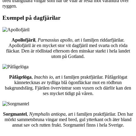
brett triangulära vingar som när de vilar är resta mot varandra över
ryggen.
Exempel på dagfjärilar
Apollofjäril
,
Parnassius apollo
, art i familjen riddarfjärilar.
Apollofjäril är en mycket stor vit dagfjäril med svarta och röda
fläckar. Den är rödlistad eftersom den minskar starkt i hela landet
utom på Gotland.
Påfågelöga
,
Inachis io
, art i familjen praktfjärilar. Påfågelögat
kännetecknas av tydliga blå ögonfläckar mot en rödbrun
bakgrundsfärg. Fjärilen övervintrar som vuxen och därför kan den
ses mycket tidigt på våren.
Sorgmantel
,
Nymphalis antiopa
, art i familjen praktfjärilar. Den har
mörkt sammetsbruna vingar med bred, gul ytterkant och äter bland
annat sav och rutten frukt. Sorgmantel finns i hela Sverige.