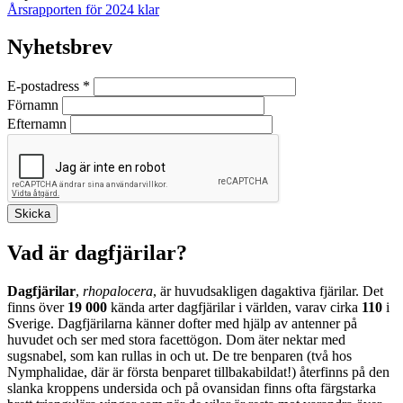
Årsrapporten för 2024 klar
Nyhetsbrev
E-postadress
*
Förnamn
Efternamn
Vad är dagfjärilar?
Dagfjärilar
,
rhopalocera
, är huvudsakligen dagaktiva fjärilar. Det
finns över
19 000
kända arter dagfjärilar i världen, varav cirka
110
i
Sverige. Dagfjärilarna känner dofter med hjälp av antenner på
huvudet och ser med stora facettögon. Dom äter nektar med
sugsnabel, som kan rullas in och ut. De tre benparen (två hos
Nymphalidae, där är första benparet tillbakabildat!) återfinns på den
slanka kroppens undersida och på ovansidan finns ofta färgstarka