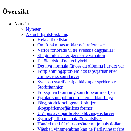
Översikt
Aktuellt
Nyheter
Aktuell fjärilsforskning
Hela artikellistan
Om forskningsartiklar och referenser
Varför förlorade vi tre svenska dagfjärilar?
Slingrande slåtter ger större variation
En öländsk blåvingehybrid
Det nya normala får oss att glömma hur det var
Fortplantningsproblem hos rapsfjärilar efter
värmestress som larver
Svenska svartfläckiga blåvingar sprider sig i
Storbritannien
Förskjuten blomning som försvar mot fjäril
Fjärilar som pollinerare – en laddad fråga
Färg, storlek och genetik skiljer
skogspärlemorfjärilens former
UV-ljus avslöjar busksnabbvingens larver
Sydrovfjäril har smak för stadslivet
Handel med fjärilar omsätter miljontals dollar
Vätska i vingmembran kan ge fjärilsvingar färg