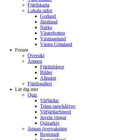
Fjärilskarta
Lokala sidor
Gotland
Jämtland
Närke
Västerbotten
Västmanland
Västra Götaland
Forum
Översikt
Ämnen
Fjärilsfrågor
Bilder
Allmänt
Fjärilsgalleri
Lär dig mer
Quiz
Vitfjärilar
Träna raps/kål/rov
VitfjärilarSpeed
Juvela vingar
Quizarkiv
Annan övervakning
Regionalt
Faunaväkteri