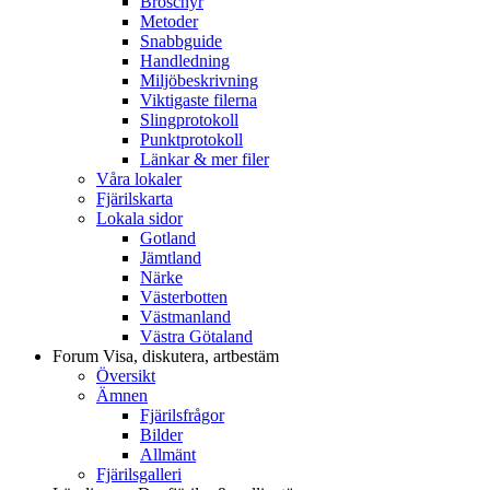
Broschyr
Metoder
Snabbguide
Handledning
Miljöbeskrivning
Viktigaste filerna
Slingprotokoll
Punktprotokoll
Länkar & mer filer
Våra lokaler
Fjärilskarta
Lokala sidor
Gotland
Jämtland
Närke
Västerbotten
Västmanland
Västra Götaland
Forum
Visa, diskutera, artbestäm
Översikt
Ämnen
Fjärilsfrågor
Bilder
Allmänt
Fjärilsgalleri