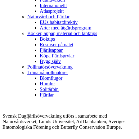
Internationellt
Atlasprojekt
Naturvård och fjärilar
EUs habitatdirektiv
Arter med åtgärdsprogram
Böcker, appar, material och länktips
Boktips
Resurser på nätet
Fjärilsappar
Köpa fjärilsprylar
Bygg själv
Pollinatörsövervakning
Träna på pollinatörer
Blomflugor
Humlor
Solitärbin
Fjärilar
Svensk Dagfjärilsövervakning utförs i samarbete med
Naturvårdsverket, Lunds Universitet, ArtDatabanken, Sveriges
Entomologiska Förening och Butterfly Conservation Europe.