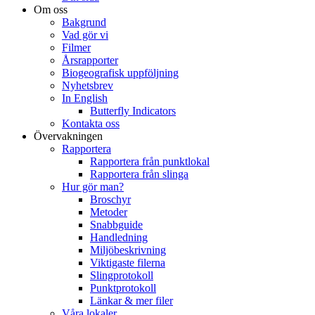
Om oss
Bakgrund
Vad gör vi
Filmer
Årsrapporter
Biogeografisk uppföljning
Nyhetsbrev
In English
Butterfly Indicators
Kontakta oss
Övervakningen
Rapportera
Rapportera från punktlokal
Rapportera från slinga
Hur gör man?
Broschyr
Metoder
Snabbguide
Handledning
Miljöbeskrivning
Viktigaste filerna
Slingprotokoll
Punktprotokoll
Länkar & mer filer
Våra lokaler