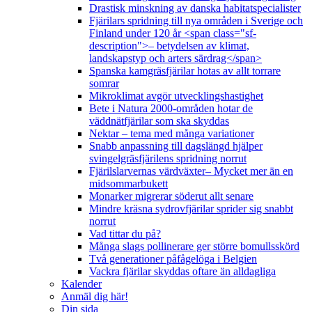
Drastisk minskning av danska habitatspecialister
Fjärilars spridning till nya områden i Sverige och
Finland under 120 år <span class="sf-
description">– betydelsen av klimat,
landskapstyp och arters särdrag</span>
Spanska kamgräsfjärilar hotas av allt torrare
somrar
Mikroklimat avgör utvecklingshastighet
Bete i Natura 2000-områden hotar de
väddnätfjärilar som ska skyddas
Nektar – tema med många variationer
Snabb anpassning till dagslängd hjälper
svingelgräsfjärilens spridning norrut
Fjärilslarvernas värdväxter– Mycket mer än en
midsommarbukett
Monarker migrerar söderut allt senare
Mindre kräsna sydrovfjärilar sprider sig snabbt
norrut
Vad tittar du på?
Många slags pollinerare ger större bomullsskörd
Två generationer påfågelöga i Belgien
Vackra fjärilar skyddas oftare än alldagliga
Kalender
Anmäl dig här!
Din sida