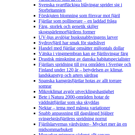
Svenska svartfläckiga blåvingar sprider sig i
Storbritannien
Förskjuten blomning som försvar mot fjäril
Fjärilar som pollinerare – en laddad fråga
Färg, storlek och genetik skiljer
skogspärlemorfjärilens former
UV-ljus avslöjar busksnabbvingens larver
Sydrovfjäril har smak för stadslivet
Handel med fjärilar omsätter miljontals dollar
Vätska i vingmembran kan ge fjärilsvingar färg
Drastisk minskning av danska habitatspecialister
Fjärilars spridning till nya områden i Sverige och
Finland under 120 år
– betydelsen av klimat,
landskapstyp och arters särdrag
Spanska kamgräsfjärilar hotas av allt torrare
somrar
Mikroklimat avgör utvecklingshastighet
Bete i Natura 2000-områden hotar de
väddnätfjärilar som ska skyddas
Nektar – tema med många variationer
Snabb anpassning till dagslängd hjälper
svingelgräsfjärilens spridning norrut
Fjärilslarvernas värdväxter– Mycket mer än en
midsommarbukett
Monarker migrerar söderut allt senare