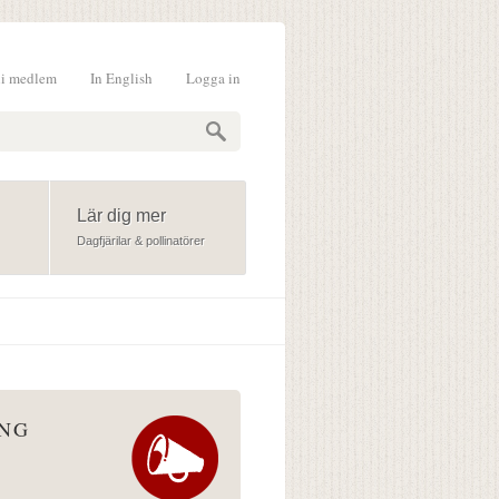
li medlem
In English
Logga in
formulär
Lär dig mer
Dagfjärilar & pollinatörer
ÅNG