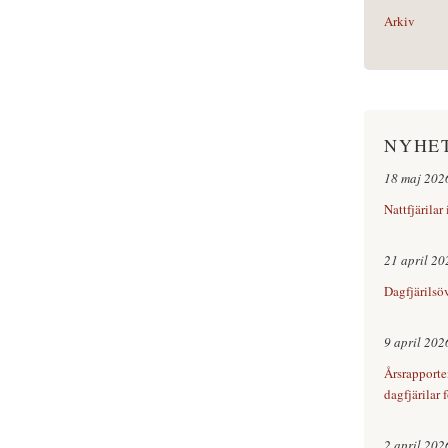
Arkiv
NYHE
18 maj 202
Nattfjärilar
21 april 20
Dagfjärilsö
9 april 202
Årsrapporte
dagfjärilar 
2 april 202