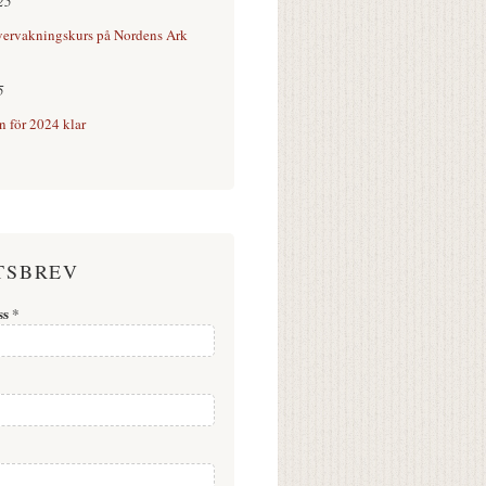
25
vervakningskurs på Nordens Ark
5
n för 2024 klar
TSBREV
ss
*