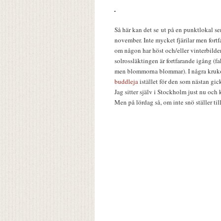
Så här kan det se ut på en punktlokal s
november. Inte mycket fjärilar men fort
om någon har höst och/eller vinterbilde
solrossläktingen är fortfarande igång (fa
men blommorna blommar). I några krukor 
buddleja
istället för den som nästan gic
Jag sitter själv i Stockholm just nu och k
Men på lördag så, om inte snö ställer till