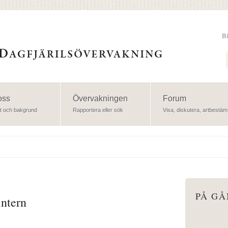
B
Sök
oss
Övervakningen
Forum
t och bakgrund
Rapportera eller sök
Visa, diskutera, artbestäm
PÅ G
intern