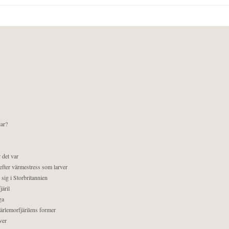
lar?
 det var
efter värmestress som larver
sig i Storbritannien
äril
ga
pärlemorfjärilens former
ver