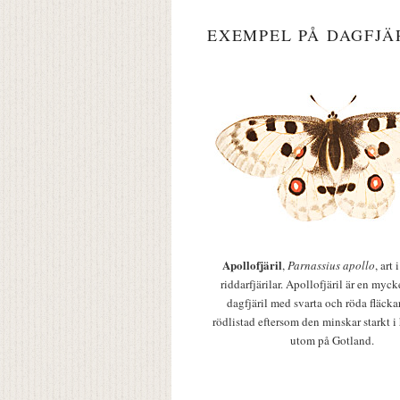
EXEMPEL PÅ DAGFJÄ
Apollofjäril
,
Parnassius apollo
, art
riddarfjärilar. Apollofjäril är en mycke
dagfjäril med svarta och röda fläcka
rödlistad eftersom den minskar starkt i
utom på Gotland.