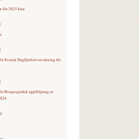
n för 2025 klar
5
m
5
för Svensk Dagfjärilsövervakning för
r
5
för Biogeografisk uppföljning av
 2024
25