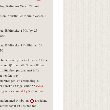
ring, Kulturens Östarp 28 juni
rsion, Konsthallen Norra Kvarken 11
rag, Biblioteket i Mjölby, 23
18:00
rag, Biblioteket i Trollhättan, 27
:30
vi berättar om projektet hos er? Eller
rag om fjärilar i allmänhet? Håller ni
tt sätta ihop programmet inför
n i en krets av
föreningen, ett entomologisk
ler kanske en fågelklubb?
Skicka
ring så ser vi om det går att ordna.
r märkta med symbolen
är sådana
tören tar ut en kostnad för.