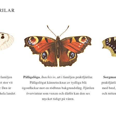
RILAR
Påfågelöga
Sorgman
 i familjen
,
Inachis io
, art i familjen praktfjärilar.
t stor vit
Påfågelögat kännetecknas av tydliga blå
praktfjäri
r. Den är
ögonfläckar mot en rödbrun bakgrundsfärg. Fjärilen
med bred,
 hela landet
övervintrar som vuxen och därför kan den ses
och rutten
mycket tidigt på våren.