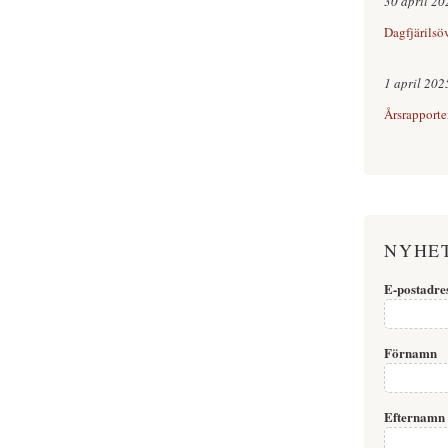
30 april 20
Dagfjärilsö
1 april 202
Årsrapporte
NYHE
E-postadre
Förnamn
Efternamn