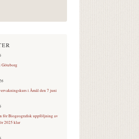
TER
6
 i Göteborg
26
vervakningskurs i Åmål den 7 juni
6
n för Biogeografisk uppföljning av
för 2025 klar
6