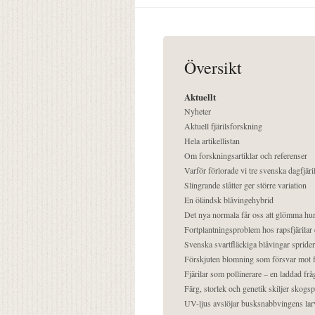
Översikt
Aktuellt
Nyheter
Aktuell fjärilsforskning
Hela artikellistan
Om forskningsartiklar och referenser
Varför förlorade vi tre svenska dagfjäri
Slingrande slåtter ger större variation
En öländsk blåvingehybrid
Det nya normala får oss att glömma hur
Fortplantningsproblem hos rapsfjärilar 
Svenska svartfläckiga blåvingar sprider 
Förskjuten blomning som försvar mot fj
Fjärilar som pollinerare – en laddad frå
Färg, storlek och genetik skiljer skogs
UV-ljus avslöjar busksnabbvingens lar