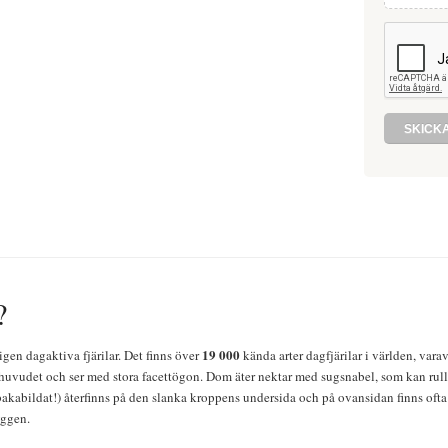
?
19 000
igen dagaktiva fjärilar. Det finns över
kända arter dagfjärilar i världen, vara
huvudet och ser med stora facettögon. Dom äter nektar med sugsnabel, som kan rulla
bakabildat!) återfinns på den slanka kroppens undersida och på ovansidan finns ofta 
yggen.