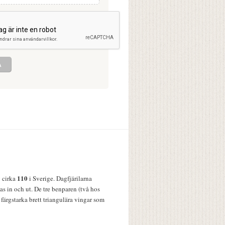
110
v cirka
i Sverige. Dagfjärilarna
s in och ut. De tre benparen (två hos
färgstarka brett triangulära vingar som