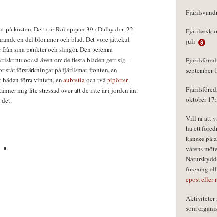
Fjärilsvand
ent på hösten. Detta är Rökepipan 39 i Dalby den 22
Fjärilsexku
farande en del blommor och blad. Det vore jättekul
juli
r från sina punkter och slingor. Den perenna
ktiskt nu också även om de flesta bladen gett sig -
Fjärilsföred
står förstärkningar på fjärilsmat-fronten, en
september 
k hädan förra vintern, en
aubretia
och två
pipörter
.
Fjärilsföred
änner mig lite stressad över att de inte är i jorden än.
oktober 17
 det.
Vill ni att 
ha ett föred
kanske på a
vårens möte
Naturskydds
förening el
epost eller 
Aktivitete
som organisa