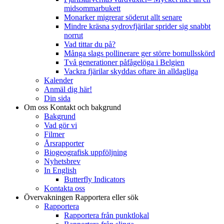
midsommarbukett
Monarker migrerar söderut allt senare
Mindre kräsna sydrovfjärilar sprider sig snabbt
norrut
Vad tittar du på?
Många slags pollinerare ger större bomullsskörd
Två generationer påfågelöga i Belgien
Vackra fjärilar skyddas oftare än alldagliga
Kalender
Anmäl dig här!
Din sida
Om oss
Kontakt och bakgrund
Bakgrund
Vad gör vi
Filmer
Årsrapporter
Biogeografisk uppföljning
Nyhetsbrev
In English
Butterfly Indicators
Kontakta oss
Övervakningen
Rapportera eller sök
Rapportera
Rapportera från punktlokal