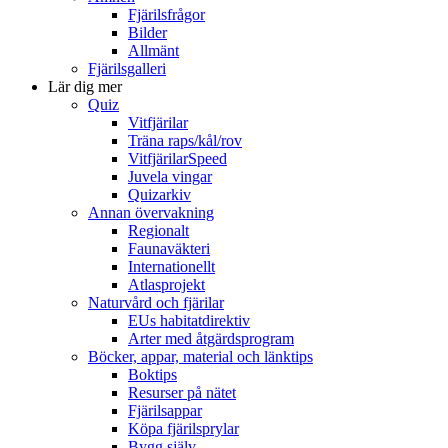
Fjärilsfrågor
Bilder
Allmänt
Fjärilsgalleri
Lär dig mer
Quiz
Vitfjärilar
Träna raps/kål/rov
VitfjärilarSpeed
Juvela vingar
Quizarkiv
Annan övervakning
Regionalt
Faunaväkteri
Internationellt
Atlasprojekt
Naturvård och fjärilar
EUs habitatdirektiv
Arter med åtgärdsprogram
Böcker, appar, material och länktips
Boktips
Resurser på nätet
Fjärilsappar
Köpa fjärilsprylar
Bygg själv