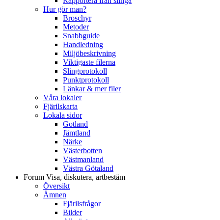
Rapportera från slinga
Hur gör man?
Broschyr
Metoder
Snabbguide
Handledning
Miljöbeskrivning
Viktigaste filerna
Slingprotokoll
Punktprotokoll
Länkar & mer filer
Våra lokaler
Fjärilskarta
Lokala sidor
Gotland
Jämtland
Närke
Västerbotten
Västmanland
Västra Götaland
Forum
Visa, diskutera, artbestäm
Översikt
Ämnen
Fjärilsfrågor
Bilder