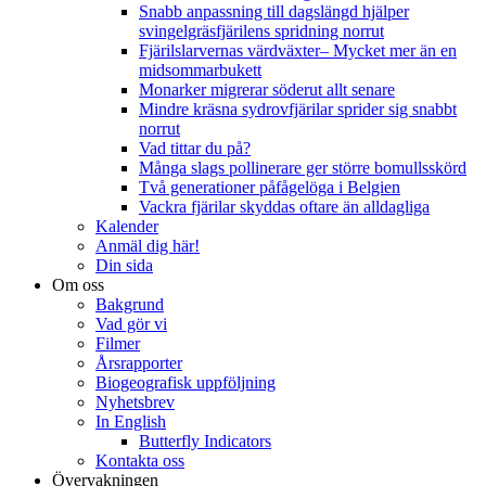
Snabb anpassning till dagslängd hjälper
svingelgräsfjärilens spridning norrut
Fjärilslarvernas värdväxter– Mycket mer än en
midsommarbukett
Monarker migrerar söderut allt senare
Mindre kräsna sydrovfjärilar sprider sig snabbt
norrut
Vad tittar du på?
Många slags pollinerare ger större bomullsskörd
Två generationer påfågelöga i Belgien
Vackra fjärilar skyddas oftare än alldagliga
Kalender
Anmäl dig här!
Din sida
Om oss
Bakgrund
Vad gör vi
Filmer
Årsrapporter
Biogeografisk uppföljning
Nyhetsbrev
In English
Butterfly Indicators
Kontakta oss
Övervakningen