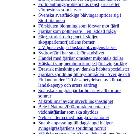
Fortplantningsproblem hos rapsfjärilar efter
värmestress som larver
Svenska svartfläckiga blåvingar sprider sig i
Storbritannien
Förskjuten blomning som försvar mot fjäril
Fjärilar som pollinerare – en laddad fråga
Färg, storlek och genetik skiljer
skogspärlemorfjärilens former
UV-ljus avslöjar busksnabbvingens larver
Sydrovfjäril har smak för stadslivet
Handel med fjärilar omsätter miljontals dollar
Vätska i vingmembran kan ge fjärilsvingar färg
Drastisk minskning av danska habitatspecialister
Fjärilars spridning till nya områden i Sverige och
Finland under 120 år
– betydelsen av klimat,
landskapstyp och arters särdrag
Spanska kamgräsfjärilar hotas av allt torrare
somrar
Mikroklimat avgör utvecklingshastighet
Bete i Natura 2000-områden hotar de
väddnätfjärilar som ska skyddas
Nektar – tema med många variationer
Snabb anpassning till dagslängd hjälper
svingelgräsfjärilens spridning norrut
Fjärilslarvernas värdväxter– Mycket mer än en