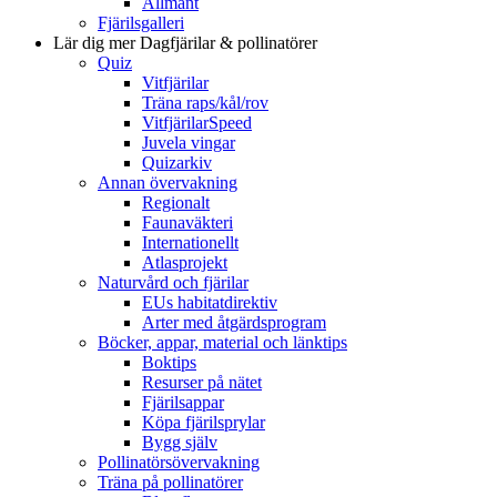
Allmänt
Fjärilsgalleri
Lär dig mer
Dagfjärilar & pollinatörer
Quiz
Vitfjärilar
Träna raps/kål/rov
VitfjärilarSpeed
Juvela vingar
Quizarkiv
Annan övervakning
Regionalt
Faunaväkteri
Internationellt
Atlasprojekt
Naturvård och fjärilar
EUs habitatdirektiv
Arter med åtgärdsprogram
Böcker, appar, material och länktips
Boktips
Resurser på nätet
Fjärilsappar
Köpa fjärilsprylar
Bygg själv
Pollinatörsövervakning
Träna på pollinatörer