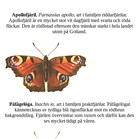
Apollofjäril
,
Parnassius apollo
, art i familjen riddarfjärilar.
Apollofjäril är en mycket stor vit dagfjäril med svarta och röda
fläckar. Den är rödlistad eftersom den minskar starkt i hela landet
utom på Gotland.
Påfågelöga
,
Inachis io
, art i familjen praktfjärilar. Påfågelögat
kännetecknas av tydliga blå ögonfläckar mot en rödbrun
bakgrundsfärg. Fjärilen övervintrar som vuxen och därför kan den
ses mycket tidigt på våren.