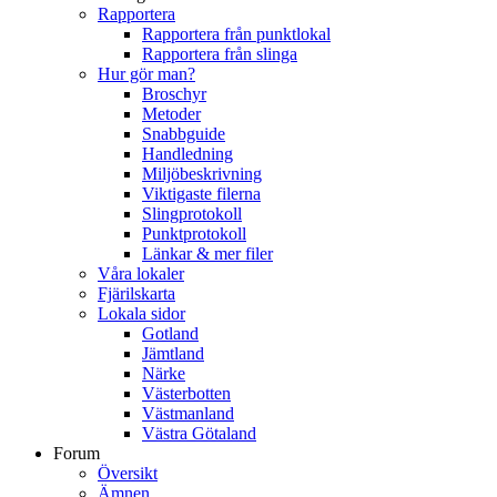
Rapportera
Rapportera från punktlokal
Rapportera från slinga
Hur gör man?
Broschyr
Metoder
Snabbguide
Handledning
Miljöbeskrivning
Viktigaste filerna
Slingprotokoll
Punktprotokoll
Länkar & mer filer
Våra lokaler
Fjärilskarta
Lokala sidor
Gotland
Jämtland
Närke
Västerbotten
Västmanland
Västra Götaland
Forum
Översikt
Ämnen