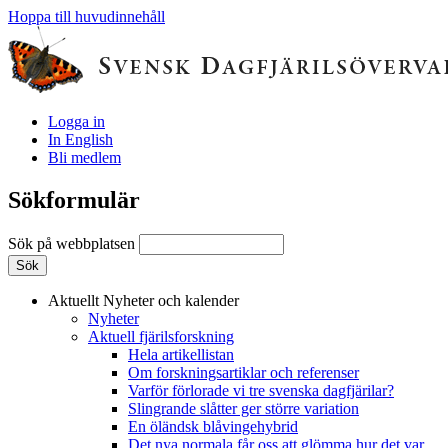
Hoppa till huvudinnehåll
Logga in
In English
Bli medlem
Sökformulär
Sök på webbplatsen
Aktuellt
Nyheter och kalender
Nyheter
Aktuell fjärilsforskning
Hela artikellistan
Om forskningsartiklar och referenser
Varför förlorade vi tre svenska dagfjärilar?
Slingrande slåtter ger större variation
En öländsk blåvingehybrid
Det nya normala får oss att glömma hur det var