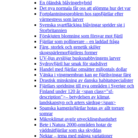
En öländsk blåvingehybrid
Det nya normala får oss att glömma hur det var
Fortplantningsproblem hos rapsfjärilar efter
värmestress som larver
Svenska svartfläckiga blåvingar sprider sig i
Storbritannien
Förskjuten blomning som försvar mot fjäril
Fjärilar som pollinerare – en laddad fråga
Färg, storlek och genetik skiljer
skogspärlemorfjärilens former
UV-ljus avslöjar busksnabbvingens larver
Sydrovfjäril har smak för stadslivet
Handel med fjärilar omsätter miljontals dollar
Vätska i vingmembran kan ge fjärilsvingar färg
Drastisk minskning av danska habitatspecialister
Fjärilars spridning till nya områden i Sverige och
Finland under 120 år <span class="sf-
description">– betydelsen av klimat,
landskapstyp och arters särdrag</span>
Spanska kamgräsfjärilar hotas av allt torrare
somrar
Mikroklimat avgör utvecklingshastighet
Bete i Natura 2000-områden hotar de
väddnätfjärilar som ska skyddas
Nektar – tema med många variationer