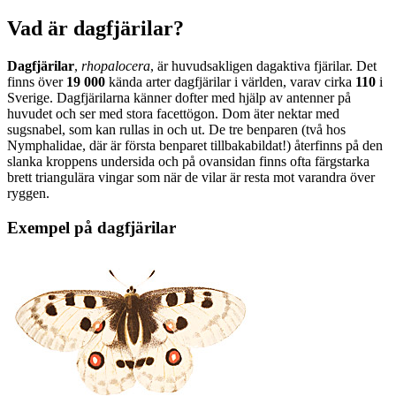
Vad är dagfjärilar?
Dagfjärilar
,
rhopalocera
, är huvudsakligen dagaktiva fjärilar. Det
finns över
19 000
kända arter dagfjärilar i världen, varav cirka
110
i
Sverige. Dagfjärilarna känner dofter med hjälp av antenner på
huvudet och ser med stora facettögon. Dom äter nektar med
sugsnabel, som kan rullas in och ut. De tre benparen (två hos
Nymphalidae, där är första benparet tillbakabildat!) återfinns på den
slanka kroppens undersida och på ovansidan finns ofta färgstarka
brett triangulära vingar som när de vilar är resta mot varandra över
ryggen.
Exempel på dagfjärilar