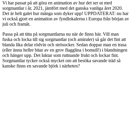
Vi har passat på att göra en animation av hur det ser ut med
sorgmantlar i år, 2021, jämfört med det ganska vanliga året 2020.
Det är helt galet hur många som dyker upp! UPPDATERAT: nu har
vi också gjort en animation av fyndlokalerna i Europa från början av
juli och framåt.
Passa på att titta på sorgmantlarna nu när de finns här. Vill man
fuska och locka till sig sorgmantlar (och amiraler) så går det fint att
blanda lika delar rödvin och strösocker. Sedan doppar man en trasa
(eller ännu hellre bitar av en grov flagglina i bomull!) i blandningen
och hänger upp. Det luktar som ruttnande frukt och lockar fint.
Sorgmantlar tycker också mycket om att besöka savande träd så
kanske finns en savande björk i närheten?