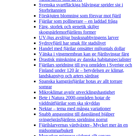
Svenska svartfläckiga blåvingar sprider sig i
Storbritannien
Förskjuten blomning som försvar mot fjäril
Fjärilar som pollinerare – en laddad fråga
Färg, storlek och genetik skiljer
skogspärlemorfjärilens former
UV-ljus avslöjar busksnabbvingens larver
Sydrovfjäril har smak för stadslivet
Handel med fjärilar omsätter miljontals dollar
Vätska i vingmembran kan ge fjärilsvingar färg
Drastisk minskning av danska habitatspecialister
Fjärilars spridning till nya områden i Sverige och
Finland under 120 år
– betydelsen av klimat,
landskapstyp och arters särdrag
Spanska kamgräsfjärilar hotas av allt torrare
somrar
Mikroklimat avgör utvecklingshastighet
Bete i Natura 2000-områden hotar de
väddnätfjärilar som ska skyddas
Nektar – tema med många variationer
Snabb anpassning till dagslängd hjälper
svingelgräsfjärilens spridning norrut
Fjärilslarvernas värdväxter– Mycket mer än en
midsommarbukett
Monarker migrerar söderut allt senare