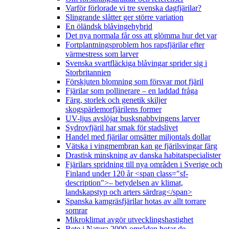
Varför förlorade vi tre svenska dagfjärilar?
Slingrande slåtter ger större variation
En öländsk blåvingehybrid
Det nya normala får oss att glömma hur det var
Fortplantningsproblem hos rapsfjärilar efter
värmestress som larver
Svenska svartfläckiga blåvingar sprider sig i
Storbritannien
Förskjuten blomning som försvar mot fjäril
Fjärilar som pollinerare – en laddad fråga
Färg, storlek och genetik skiljer
skogspärlemorfjärilens former
UV-ljus avslöjar busksnabbvingens larver
Sydrovfjäril har smak för stadslivet
Handel med fjärilar omsätter miljontals dollar
Vätska i vingmembran kan ge fjärilsvingar färg
Drastisk minskning av danska habitatspecialister
Fjärilars spridning till nya områden i Sverige och
Finland under 120 år <span class="sf-
description">– betydelsen av klimat,
landskapstyp och arters särdrag</span>
Spanska kamgräsfjärilar hotas av allt torrare
somrar
Mikroklimat avgör utvecklingshastighet
Bete i Natura 2000-områden hotar de