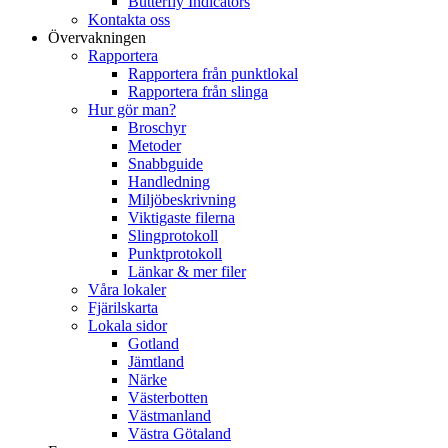
Butterfly Indicators
Kontakta oss
Övervakningen
Rapportera
Rapportera från punktlokal
Rapportera från slinga
Hur gör man?
Broschyr
Metoder
Snabbguide
Handledning
Miljöbeskrivning
Viktigaste filerna
Slingprotokoll
Punktprotokoll
Länkar & mer filer
Våra lokaler
Fjärilskarta
Lokala sidor
Gotland
Jämtland
Närke
Västerbotten
Västmanland
Västra Götaland