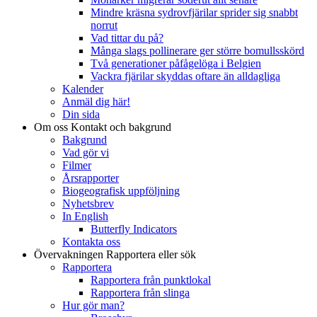
Mindre kräsna sydrovfjärilar sprider sig snabbt
norrut
Vad tittar du på?
Många slags pollinerare ger större bomullsskörd
Två generationer påfågelöga i Belgien
Vackra fjärilar skyddas oftare än alldagliga
Kalender
Anmäl dig här!
Din sida
Om oss
Kontakt och bakgrund
Bakgrund
Vad gör vi
Filmer
Årsrapporter
Biogeografisk uppföljning
Nyhetsbrev
In English
Butterfly Indicators
Kontakta oss
Övervakningen
Rapportera eller sök
Rapportera
Rapportera från punktlokal
Rapportera från slinga
Hur gör man?