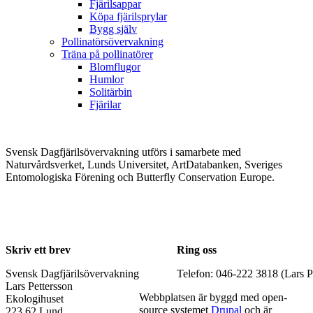
Fjärilsappar
Köpa fjärilsprylar
Bygg själv
Pollinatörsövervakning
Träna på pollinatörer
Blomflugor
Humlor
Solitärbin
Fjärilar
Svensk Dagfjärilsövervakning utförs i samarbete med
Naturvårdsverket, Lunds Universitet, ArtDatabanken, Sveriges
Entomologiska Förening och Butterfly Conservation Europe.
Skriv ett brev
Ring oss
Svensk Dagfjärilsövervakning
Telefon: 046-222 3818 (Lars P
Lars Pettersson
Webbplatsen är byggd med open-
Ekologihuset
source systemet
Drupal
och är
223 62 Lund