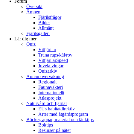
Forum
Översikt
Ämnen
Fjärilsfrågor
Bilder
Allmänt
Fjärilsgalleri
Lär dig mer
Quiz
Vitfjärilar
Träna raps/kål/rov
VitfjärilarSpeed
Juvela vingar
Quizarkiv
Annan övervakning
Regionalt
Faunaväkteri
Internationellt
Atlasprojekt
Naturvård och fjärilar
EUs habitatdirektiv
Arter med åtgärdsprogram
Böcker, appar, material och länktips
Boktips
Resurser på nätet