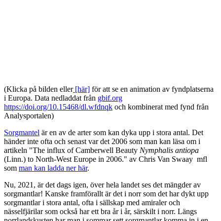
(Klicka på bilden eller
[här]
för att se en animation av fyndplatserna
i Europa. Data nedladdat från
gbif.org
https://doi.org/10.15468/dl.wfdnqk
och kombinerat med fynd från
Analysportalen)
Sorgmantel
är en av de arter som kan dyka upp i stora antal. Det
händer inte ofta och senast var det 2006 som man kan läsa om i
artikeln "The influx of Camberwell Beauty
Nymphalis antiopa
(Linn.) to North-West Europe in 2006." av Chris Van Swaay mfl
som
man kan ladda ner här
.
Nu, 2021, är det dags igen, över hela landet ses det mängder av
sorgmantlar! Kanske framförallt är det i norr som det har dykt upp
sorgmantlar i stora antal, ofta i sällskap med amiraler och
nässelfjärilar som också har ett bra år i år, särskilt i norr. Längs
norrlandskusten har man i sommar sett sorgmantlar komma in i en