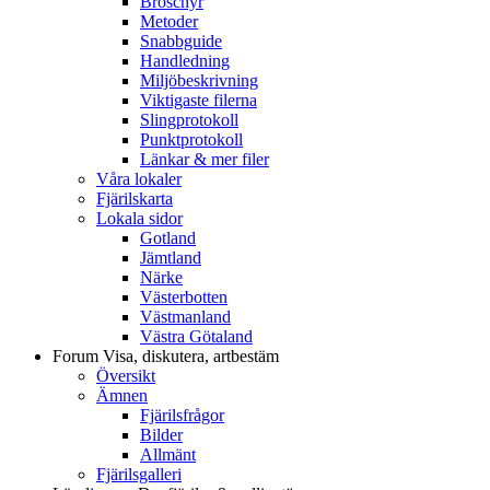
Broschyr
Metoder
Snabbguide
Handledning
Miljöbeskrivning
Viktigaste filerna
Slingprotokoll
Punktprotokoll
Länkar & mer filer
Våra lokaler
Fjärilskarta
Lokala sidor
Gotland
Jämtland
Närke
Västerbotten
Västmanland
Västra Götaland
Forum
Visa, diskutera, artbestäm
Översikt
Ämnen
Fjärilsfrågor
Bilder
Allmänt
Fjärilsgalleri