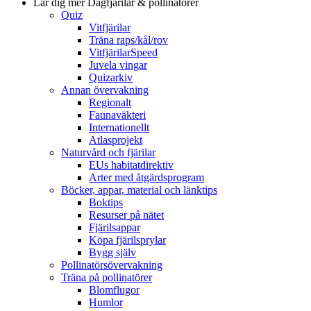
Lär dig mer
Dagfjärilar & pollinatörer
Quiz
Vitfjärilar
Träna raps/kål/rov
VitfjärilarSpeed
Juvela vingar
Quizarkiv
Annan övervakning
Regionalt
Faunaväkteri
Internationellt
Atlasprojekt
Naturvård och fjärilar
EUs habitatdirektiv
Arter med åtgärdsprogram
Böcker, appar, material och länktips
Boktips
Resurser på nätet
Fjärilsappar
Köpa fjärilsprylar
Bygg själv
Pollinatörsövervakning
Träna på pollinatörer
Blomflugor
Humlor