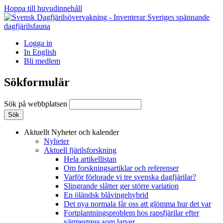
Hoppa till huvudinnehåll
Logga in
In English
Bli medlem
Sökformulär
Sök på webbplatsen
Aktuellt
Nyheter och kalender
Nyheter
Aktuell fjärilsforskning
Hela artikellistan
Om forskningsartiklar och referenser
Varför förlorade vi tre svenska dagfjärilar?
Slingrande slåtter ger större variation
En öländsk blåvingehybrid
Det nya normala får oss att glömma hur det var
Fortplantningsproblem hos rapsfjärilar efter
värmestress som larver