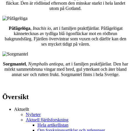
fläckar. Den är rödlistad eftersom den minskar starkt i hela landet
utom på Gotland.
Påfågelöga
,
Inachis io
, art i familjen praktfjärilar. Påfågelögat
kännetecknas av tydliga blå ögonfläckar mot en rödbrun
bakgrundsfärg. Fjärilen övervintrar som vuxen och därför kan den
ses mycket tidigt på våren.
Sorgmantel
,
Nymphalis antiopa
, art i familjen praktfjärilar. Den har
mörkt sammetsbruna vingar med bred, gul ytterkant och äter bland
annat sav och rutten frukt. Sorgmantel finns i hela Sverige.
Översikt
Aktuellt
Nyheter
Aktuell fjärilsforskning
Hela artikellistan
Om forskningsartiklar och referenser