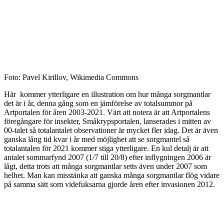
Foto: Pavel Kirillov, Wikimedia Commons
Här kommer ytterligare en illustration om hur många sorgmantlar
det är i år, denna gång som en jämförelse av totalsummor på
Artportalen för åren 2003-2021. Värt att notera är att Artportalens
föregångare för insekter, Småkrypsportalen, lanserades i mitten av
00-talet så totalantalet observationer är mycket fler idag. Det är även
ganska lång tid kvar i år med möjlighet att se sorgmantel så
totalantalen för 2021 kommer stiga ytterligare. En kul detalj är att
antalet sommarfynd 2007 (1/7 till 20/8) efter inflygningen 2006 är
lågt, detta trots att många sorgmantlar setts även under 2007 som
helhet. Man kan misstänka att ganska många sorgmantlar flög vidare
på samma sätt som videfuksarna gjorde åren efter invasionen 2012.