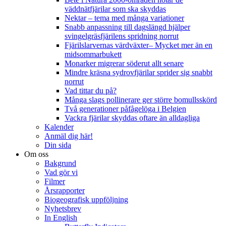
väddnätfjärilar som ska skyddas
Nektar – tema med många variationer
Snabb anpassning till dagslängd hjälper
svingelgräsfjärilens spridning norrut
Fjärilslarvernas värdväxter– Mycket mer än en
midsommarbukett
Monarker migrerar söderut allt senare
Mindre kräsna sydrovfjärilar sprider sig snabbt
norrut
Vad tittar du på?
Många slags pollinerare ger större bomullsskörd
Två generationer påfågelöga i Belgien
Vackra fjärilar skyddas oftare än alldagliga
Kalender
Anmäl dig här!
Din sida
Om oss
Bakgrund
Vad gör vi
Filmer
Årsrapporter
Biogeografisk uppföljning
Nyhetsbrev
In English