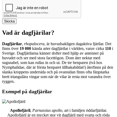
Vad är dagfjärilar?
Dagfjärilar
,
rhopalocera
, är huvudsakligen dagaktiva fjärilar. Det
finns över
19 000
kända arter dagfjärilar i världen, varav cirka
110
i
Sverige. Dagfjärilarna känner dofter med hjälp av antenner på
huvudet och ser med stora facettögon. Dom äter nektar med
sugsnabel, som kan rullas in och ut. De tre benparen (två hos
Nymphalidae, där är första benparet tillbakabildat!) återfinns på den
slanka kroppens undersida och på ovansidan finns ofta färgstarka
brett triangulära vingar som när de vilar är resta mot varandra över
ryggen.
Exempel på dagfjärilar
Apollofjäril
,
Parnassius apollo
, art i familjen riddarfjärilar.
Apollofjäril är en mycket stor vit dagfjäril med svarta och röda